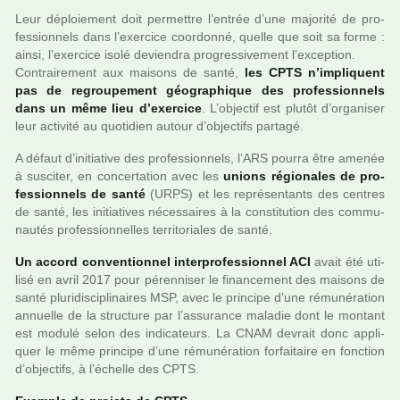
Leur déploie­ment doit per­met­tre l’entrée d’une majo­rité de pro­
fes­sion­nels dans l’exer­cice coor­donné, quelle que soit sa forme :
ainsi, l’exer­cice isolé devien­dra pro­gres­si­ve­ment l’excep­tion.
Contrairement aux mai­sons de santé,
les CPTS n’impli­quent
pas de regrou­pe­ment géo­gra­phi­que des pro­fes­sion­nels
dans un même lieu d’exer­cice
. L’objec­tif est plutôt d’orga­ni­ser
leur acti­vité au quo­ti­dien autour d’objec­tifs par­tagé.
A défaut d’ini­tia­tive des pro­fes­sion­nels, l’ARS pourra être amenée
à sus­ci­ter, en concer­ta­tion avec les
unions régio­na­les de pro­
fes­sion­nels de santé
(URPS) et les repré­sen­tants des cen­tres
de santé, les ini­tia­ti­ves néces­sai­res à la cons­ti­tu­tion des com­mu­
nau­tés pro­fes­sion­nel­les ter­ri­to­ria­les de santé.
Un accord conven­tion­nel inter­pro­fes­sion­nel ACI
avait été uti­
lisé en avril 2017 pour péren­ni­ser le finan­ce­ment des mai­sons de
santé plu­ri­dis­ci­pli­nai­res MSP, avec le prin­cipe d’une rému­né­ra­tion
annuelle de la struc­ture par l’assu­rance mala­die dont le mon­tant
est modulé selon des indi­ca­teurs. La CNAM devrait donc appli­
quer le même prin­cipe d’une rému­né­ra­tion for­fai­taire en fonc­tion
d’objec­tifs, à l’échelle des CPTS.