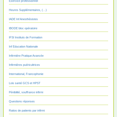
Exercice professionnel
Heures Supplémentaires, (…)
IADE Inf Anesthésistes
IBODE bloc opératoire
IFSI Instituts de Formation
Inf Education Nationale
Infirmière Pratique Avancée
Infirmières puéricultrices
International, Francophonie
Lois santé GCS et HPST
Pénibilité, souffrance infirmi
Questions réponses
Ratios de patients par infirmi