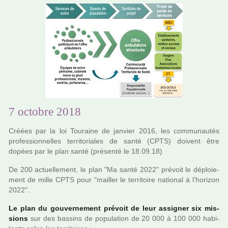
7 octobre 2018
Créées par la loi Touraine de jan­vier 2016, les com­mu­nau­tés
pro­fes­sion­nel­les ter­ri­to­ria­les de santé (CPTS) doi­vent être
dopées par le plan santé (pré­senté le 18.09.18)
De 200 actuel­le­ment, le plan "Ma santé 2022" pré­voit le déploie­
ment de mille CPTS pour "mailler le ter­ri­toire natio­nal à l’hori­zon
2022".
Le plan du gou­ver­ne­ment pré­voit de leur assi­gner six mis­
sions
sur des bas­sins de popu­la­tion de 20 000 à 100 000 habi­