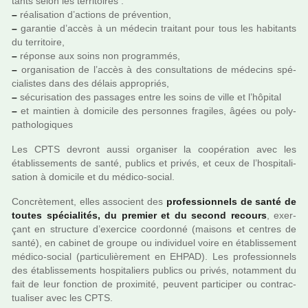
tants selon les ter­ri­toi­res :
–
réa­li­sa­tion d’actions de pré­ven­tion,
–
garan­tie d’accès à un méde­cin trai­tant pour tous les habi­tants
du ter­ri­toire,
–
réponse aux soins non pro­gram­més,
–
orga­ni­sa­tion de l’accès à des consul­ta­tions de méde­cins spé­
cia­lis­tes dans des délais appro­priés,
–
sécu­ri­sa­tion des pas­sa­ges entre les soins de ville et l’hôpi­tal
–
et main­tien à domi­cile des per­son­nes fra­gi­les, âgées ou poly­
pa­tho­lo­gi­ques
Les CPTS devront aussi orga­ni­ser la coo­pé­ra­tion avec les
établissements de santé, publics et privés, et ceux de l’hos­pi­ta­li­
sa­tion à domi­cile et du médico-social.
Concrètement, elles asso­cient des
pro­fes­sion­nels de santé de
toutes spé­cia­li­tés, du pre­mier et du second recours
, exer­
çant en struc­ture d’exer­cice coor­donné (mai­sons et cen­tres de
santé), en cabi­net de groupe ou indi­vi­duel voire en établissement
médico-social (par­ti­cu­liè­re­ment en EHPAD). Les pro­fes­sion­nels
des établissements hos­pi­ta­liers publics ou privés, notam­ment du
fait de leur fonc­tion de proxi­mité, peu­vent par­ti­ci­per ou contrac­
tua­li­ser avec les CPTS.