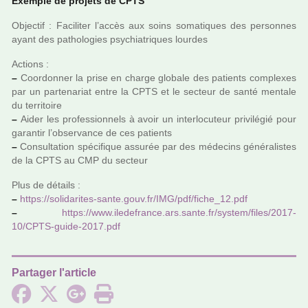
Exemple de pro­jets de CPTS
Objectif : Faciliter l’accès aux soins soma­ti­ques des per­son­nes
ayant des patho­lo­gies psy­chia­tri­ques lour­des
Actions :
–
Coordonner la prise en charge glo­bale des patients com­plexes
par un par­te­na­riat entre la CPTS et le sec­teur de santé men­tale
du ter­ri­toire
–
Aider les pro­fes­sion­nels à avoir un inter­lo­cu­teur pri­vi­lé­gié pour
garan­tir l’obser­vance de ces patients
–
Consultation spé­ci­fi­que assu­rée par des méde­cins géné­ra­lis­tes
de la CPTS au CMP du sec­teur
Plus de détails :
–
https://soli­da­ri­tes-sante.gouv.fr/IMG/pdf/fiche_12.pdf
–
https://www.ile­de­france.ars.sante.fr/system/files/2017-
10/CPTS-guide-2017.pdf
Partager l'article