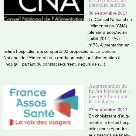
pouvoirs publics
30 septembre 2017
Le Conseil National de
l’Alimentation (CNA)
plé­nier a adopté, en
juillet 2017, l’Avis
n°78, Alimentation en
milieu hos­pi­ta­lier qui com­porte 32 pro­po­si­tions. Le Conseil
National de l’Alimentation a rendu un avis sur l’ali­men­ta­tion à
l’hôpi­tal : par­tant du cons­tat récur­rent, depuis de (…)
Augmentation du
forfait hospitalier :
une punition pour
les malades
27 septembre 2017
En choi­sis­sant d’aug­
men­ter le for­fait hos­pi­
ta­lier pour répon­dre
aux besoins de finan­