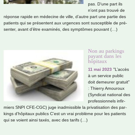
pas. D’une part ils
n’ont pas trouvé de
réponse rapide en méde­cine de ville, d’autre part une partie des
patients qui se pré­sen­tent aux urgen­ces sont sus­cep­ti­ble de pré­
sen­ter, avant d’être exa­mi­nés, des symp­tô­mes pou­vant (…)
Non au parkings
payant dans les
hôpitaux
11 mai 2023
"L’accès
à un ser­vice public
doit demeu­rer gra­tuit"
: Thierry Amouroux
(Syndicat natio­nal des
pro­fes­sion­nels infir­
miers SNPI CFE-CGC) juge inad­mis­si­ble la pri­va­ti­sa­tion des par­
kings d’hôpi­taux publics C’est un vrai pro­blème pour les patients
qui se voient ainsi taxés, avec des tarifs (…)