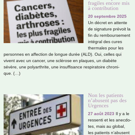
fragiles encore mis
à contribution
20 septembre 2025
Un décret en attente
de signa­ture pré­voit la
fin du rem­bour­se­ment
inté­gral des cures
ther­ma­les pour les
per­son­nes en affec­tion de longue durée (ALD). Oui, celles qui
vivent avec un cancer, une sclé­rose en pla­ques, un dia­bète
sévère, une poly­ar­thrite, une insuf­fi­sance res­pi­ra­toire chro­ni­
que. (…)
Non les patients
n’abusent pas des
Urgences
27 août 2023
Il y a le
res­senti et les anec­do­
tes, mais au global,
les patients n’abu­sent