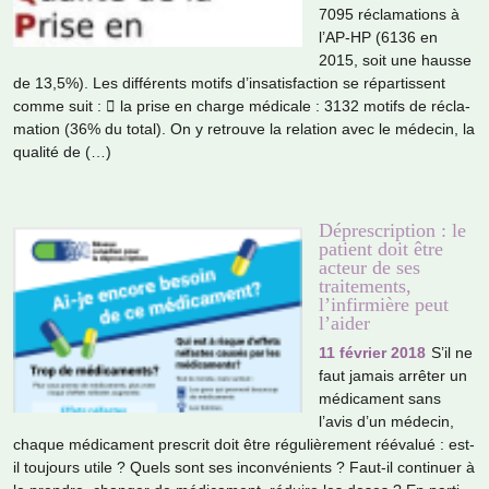
7095 récla­ma­tions à
l’AP-HP (6136 en
2015, soit une hausse
de 13,5%). Les dif­fé­rents motifs d’insa­tis­fac­tion se répar­tis­sent
comme suit :  la prise en charge médi­cale : 3132 motifs de récla­
ma­tion (36% du total). On y retrouve la rela­tion avec le méde­cin, la
qua­lité de (…)
Déprescription : le
patient doit être
acteur de ses
traitements,
l’infirmière peut
l’aider
11 février 2018
S’il ne
faut jamais arrê­ter un
médi­ca­ment sans
l’avis d’un méde­cin,
chaque médi­ca­ment pres­crit doit être régu­liè­re­ment réé­va­lué : est-
il tou­jours utile ? Quels sont ses inconvé­nients ? Faut-il conti­nuer à