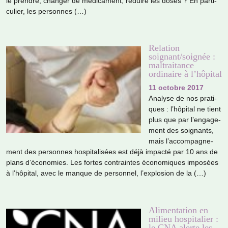
le pren­dre, chan­ger de médi­ca­ment, réduire les doses ? En par­ti­
cu­lier, les per­son­nes (…)
Relation
soignant/soignée :
maltraitance
ordinaire à l’hôpital
11 octobre 2017
Analyse de nos pra­ti­
ques : l’hôpi­tal ne tient
plus que par l’enga­ge­
ment des soi­gnants,
mais l’accom­pa­gne­
ment des per­son­nes hos­pi­ta­li­sées est déjà impacté par 10 ans de
plans d’économies. Les fortes contrain­tes économiques impo­sées
à l’hôpi­tal, avec le manque de per­son­nel, l’explo­sion de la (…)
Alimentation en
milieu hospitalier :
le CNA alerte les