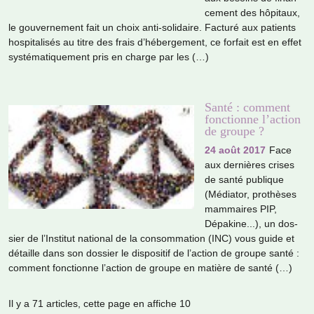
ce­ment des hôpi­taux,
le gou­ver­ne­ment fait un choix anti-soli­daire. Facturé aux patients
hos­pi­ta­li­sés au titre des frais d’héber­ge­ment, ce for­fait est en effet
sys­té­ma­ti­que­ment pris en charge par les (…)
Santé : comment
fonctionne l’action
de groupe ?
24 août 2017
Face
aux der­niè­res crises
de santé publi­que
(Médiator, pro­thè­ses
mam­mai­res PIP,
Dépakine...), un dos­
sier de l’Institut natio­nal de la consom­ma­tion (INC) vous guide et
détaille dans son dos­sier le dis­po­si­tif de l’action de groupe santé :
com­ment fonc­tionne l’action de groupe en matière de santé (…)
Il y a 71 articles, cette page en affiche 10