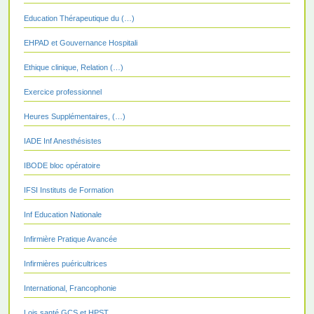
Education Thérapeutique du (…)
EHPAD et Gouvernance Hospitali
Ethique clinique, Relation (…)
Exercice professionnel
Heures Supplémentaires, (…)
IADE Inf Anesthésistes
IBODE bloc opératoire
IFSI Instituts de Formation
Inf Education Nationale
Infirmière Pratique Avancée
Infirmières puéricultrices
International, Francophonie
Lois santé GCS et HPST