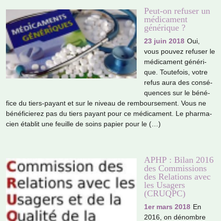
Peut-on refuser un
médicament
générique ?
23 juin 2018
Oui,
vous pouvez refu­ser le
médi­ca­ment géné­ri­
que. Toutefois, votre
refus aura des consé­
quen­ces sur le béné­
fice du tiers-payant et sur le niveau de rem­bour­se­ment. Vous ne
béné­fi­cie­rez pas du tiers payant pour ce médi­ca­ment. Le phar­ma­
cien établit une feuille de soins papier pour le (…)
APHP : Bilan 2016
des Commissions
des Relations avec
les Usagers
(CRUQPC)
1er mars 2018
En
2016, on dénom­bre