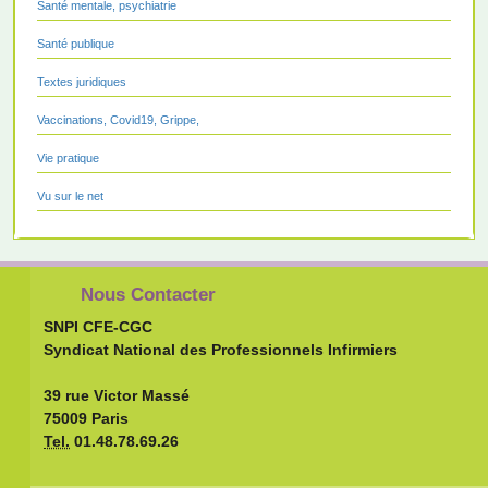
Santé mentale, psychiatrie
Santé publique
Textes juridiques
Vaccinations, Covid19, Grippe,
Vie pratique
Vu sur le net
Nous Contacter
SNPI CFE-CGC
Syndicat National des Professionnels Infirmiers
39 rue Victor Massé
75009 Paris
Tel.
01.48.78.69.26