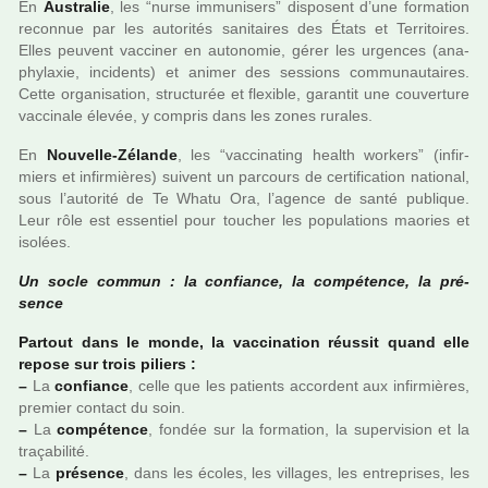
En
Australie
, les “nurse immu­ni­sers” dis­po­sent d’une for­ma­tion
reconnue par les auto­ri­tés sani­tai­res des États et Territoires.
Elles peu­vent vac­ci­ner en auto­no­mie, gérer les urgen­ces (ana­
phy­laxie, inci­dents) et animer des ses­sions com­mu­nau­tai­res.
Cette orga­ni­sa­tion, struc­tu­rée et flexi­ble, garan­tit une cou­ver­ture
vac­ci­nale élevée, y com­pris dans les zones rura­les.
En
Nouvelle-Zélande
, les “vac­ci­na­ting health wor­kers” (infir­
miers et infir­miè­res) sui­vent un par­cours de cer­ti­fi­ca­tion natio­nal,
sous l’auto­rité de Te Whatu Ora, l’agence de santé publi­que.
Leur rôle est essen­tiel pour tou­cher les popu­la­tions mao­ries et
iso­lées.
Un socle commun : la confiance, la com­pé­tence, la pré­
sence
Partout dans le monde, la vac­ci­na­tion réus­sit quand elle
repose sur trois piliers :
–
La
confiance
, celle que les patients accor­dent aux infir­miè­res,
pre­mier contact du soin.
–
La
com­pé­tence
, fondée sur la for­ma­tion, la super­vi­sion et la
tra­ça­bi­lité.
–
La
pré­sence
, dans les écoles, les vil­la­ges, les entre­pri­ses, les