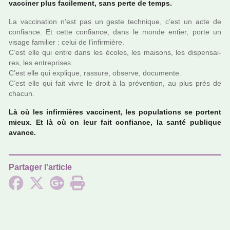
vac­ci­ner plus faci­le­ment, sans perte de temps.
La vac­ci­na­tion n’est pas un geste tech­ni­que, c’est un acte de
confiance. Et cette confiance, dans le monde entier, porte un
visage fami­lier : celui de l’infir­mière.
C’est elle qui entre dans les écoles, les mai­sons, les dis­pen­sai­
res, les entre­pri­ses.
C’est elle qui expli­que, ras­sure, observe, docu­mente.
C’est elle qui fait vivre le droit à la pré­ven­tion, au plus près de
chacun.
Là où les infir­miè­res vac­ci­nent, les popu­la­tions se por­tent
mieux. Et là où on leur fait confiance, la santé publi­que
avance.
Partager l'article