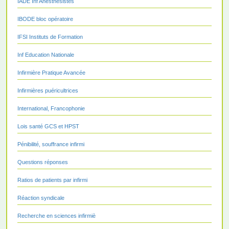
IADE Inf Anesthésistes
IBODE bloc opératoire
IFSI Instituts de Formation
Inf Education Nationale
Infirmière Pratique Avancée
Infirmières puéricultrices
International, Francophonie
Lois santé GCS et HPST
Pénibilité, souffrance infirmi
Questions réponses
Ratios de patients par infirmi
Réaction syndicale
Recherche en sciences infirmiè