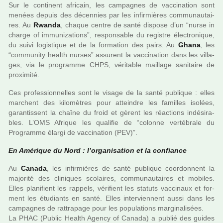
Sur le conti­nent afri­cain, les cam­pa­gnes de vac­ci­na­tion sont
menées depuis des décen­nies par les infir­miè­res com­mu­nau­tai­
res. Au
Rwanda
, chaque centre de santé dis­pose d’un “nurse in
charge of immu­ni­za­tions”, res­pon­sa­ble du regis­tre électronique,
du suivi logis­ti­que et de la for­ma­tion des pairs. Au
Ghana
, les
“com­mu­nity health nurses” assu­rent la vac­ci­na­tion dans les vil­la­
ges, via le pro­gramme CHPS, véri­ta­ble maillage sani­taire de
proxi­mité.
Ces pro­fes­sion­nel­les sont le visage de la santé publi­que : elles
mar­chent des kilo­mè­tres pour attein­dre les famil­les iso­lées,
garan­tis­sent la chaîne du froid et gèrent les réac­tions indé­si­ra­
bles. L’OMS Afrique les qua­li­fie de “colonne ver­té­brale du
Programme élargi de vac­ci­na­tion (PEV)”.
En Amérique du Nord : l’orga­ni­sa­tion et la confiance
Au
Canada
, les infir­miè­res de santé publi­que coor­don­nent la
majo­rité des cli­ni­ques sco­lai­res, com­mu­nau­tai­res et mobi­les.
Elles pla­ni­fient les rap­pels, véri­fient les sta­tuts vac­ci­naux et for­
ment les étudiants en santé. Elles inter­vien­nent aussi dans les
cam­pa­gnes de rat­tra­page pour les popu­la­tions mar­gi­na­li­sées.
La PHAC (Public Health Agency of Canada) a publié des guides