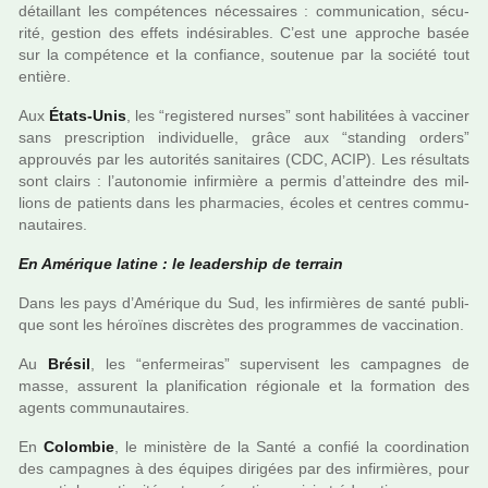
détaillant les com­pé­ten­ces néces­sai­res : com­mu­ni­ca­tion, sécu­
rité, ges­tion des effets indé­si­ra­bles. C’est une appro­che basée
sur la com­pé­tence et la confiance, sou­te­nue par la société tout
entière.
Aux
États-Unis
, les “regis­te­red nurses” sont habi­li­tées à vac­ci­ner
sans pres­crip­tion indi­vi­duelle, grâce aux “stan­ding orders”
approu­vés par les auto­ri­tés sani­tai­res (CDC, ACIP). Les résul­tats
sont clairs : l’auto­no­mie infir­mière a permis d’attein­dre des mil­
lions de patients dans les phar­ma­cies, écoles et cen­tres com­mu­
nau­tai­res.
En Amérique latine : le lea­der­ship de ter­rain
Dans les pays d’Amérique du Sud, les infir­miè­res de santé publi­
que sont les héroï­nes dis­crè­tes des pro­gram­mes de vac­ci­na­tion.
Au
Brésil
, les “enfer­mei­ras” super­vi­sent les cam­pa­gnes de
masse, assu­rent la pla­ni­fi­ca­tion régio­nale et la for­ma­tion des
agents com­mu­nau­tai­res.
En
Colombie
, le minis­tère de la Santé a confié la coor­di­na­tion
des cam­pa­gnes à des équipes diri­gées par des infir­miè­res, pour