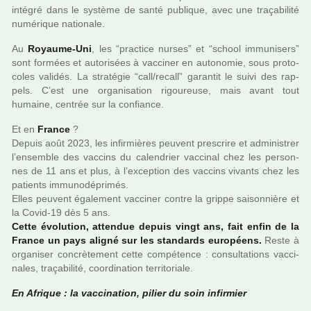
inté­gré dans le sys­tème de santé publi­que, avec une tra­ça­bi­lité
numé­ri­que natio­nale.
Au
Royaume-Uni
, les “prac­tice nurses” et “school immu­ni­sers”
sont for­mées et auto­ri­sées à vac­ci­ner en auto­no­mie, sous pro­to­
co­les vali­dés. La stra­té­gie “call/recall” garan­tit le suivi des rap­
pels. C’est une orga­ni­sa­tion rigou­reuse, mais avant tout
humaine, cen­trée sur la confiance.
Et en
France
?
Depuis août 2023, les infir­miè­res peu­vent pres­crire et admi­nis­trer
l’ensem­ble des vac­cins du calen­drier vac­ci­nal chez les per­son­
nes de 11 ans et plus, à l’excep­tion des vac­cins vivants chez les
patients immu­no­dé­pri­més.
Elles peu­vent également vac­ci­ner contre la grippe sai­son­nière et
la Covid-19 dès 5 ans.
Cette évolution, atten­due depuis vingt ans, fait enfin de la
France un pays aligné sur les stan­dards euro­péens.
Reste à
orga­ni­ser concrè­te­ment cette com­pé­tence : consul­ta­tions vac­ci­
na­les, tra­ça­bi­lité, coor­di­na­tion ter­ri­to­riale.
En Afrique : la vac­ci­na­tion, pilier du soin infir­mier