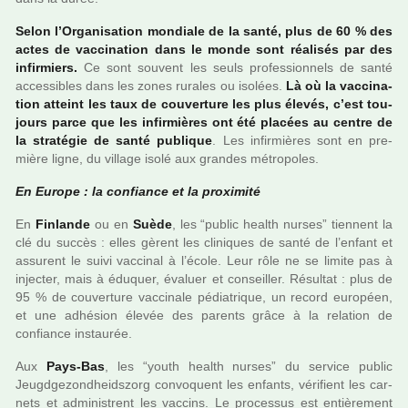
Selon l’Organisation mon­diale de la santé, plus de 60 % des
actes de vac­ci­na­tion dans le monde sont réa­li­sés par des
infir­miers.
Ce sont sou­vent les seuls pro­fes­sion­nels de santé
acces­si­bles dans les zones rura­les ou iso­lées.
Là où la vac­ci­na­
tion atteint les taux de cou­ver­ture les plus élevés, c’est tou­
jours parce que les infir­miè­res ont été pla­cées au centre de
la stra­té­gie de santé publi­que
. Les infir­miè­res sont en pre­
mière ligne, du vil­lage isolé aux gran­des métro­po­les.
En Europe : la confiance et la proxi­mité
En
Finlande
ou en
Suède
, les “public health nurses” tien­nent la
clé du succès : elles gèrent les cli­ni­ques de santé de l’enfant et
assu­rent le suivi vac­ci­nal à l’école. Leur rôle ne se limite pas à
injec­ter, mais à éduquer, évaluer et conseiller. Résultat : plus de
95 % de cou­ver­ture vac­ci­nale pédia­tri­que, un record euro­péen,
et une adhé­sion élevée des parents grâce à la rela­tion de
confiance ins­tau­rée.
Aux
Pays-Bas
, les “youth health nurses” du ser­vice public
Jeugdgezondheidszorg convo­quent les enfants, véri­fient les car­
nets et admi­nis­trent les vac­cins. Le pro­ces­sus est entiè­re­ment