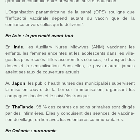
garan­tir la conti­nuité entre pré­ven­tion, suivi et éducation.
L’Organisation pana­mé­ri­caine de la santé (OPS) sou­li­gne que
“l’effi­ca­cité vac­ci­nale dépend autant du vaccin que de la
confiance envers celles qui le déli­vrent”.
En Asie : la proxi­mité avant tout
En
Inde
, les Auxiliary Nurse Midwives (ANM) vac­ci­nent les
enfants, les femmes encein­tes et les ado­les­cents dans les vil­la­
ges les plus recu­lés. Elles assu­rent les séan­ces, le trans­port des
doses et la sen­si­bi­li­sa­tion. Sans elles, le pays n’aurait jamais
atteint ses taux de cou­ver­ture actuels.
Au
Japon
, les public health nurses des muni­ci­pa­li­tés super­vi­sent
la mise en œuvre de la Loi sur l’immu­ni­sa­tion, orga­ni­sant les
cam­pa­gnes loca­les et le suivi électronique.
En
Thaïlande
, 98 % des cen­tres de soins pri­mai­res sont diri­gés
par des infir­miè­res. Elles y condui­sent des séan­ces de vac­ci­na­
tion de vil­lage, en lien avec les volon­tai­res com­mu­nau­tai­res.
En Océanie : auto­no­mie