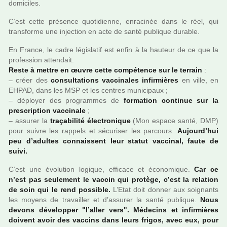
domi­ci­les.
C’est cette pré­sence quo­ti­dienne, enra­ci­née dans le réel, qui
trans­forme une injec­tion en acte de santé publi­que dura­ble.
En France, le cadre légis­la­tif est enfin à la hau­teur de ce que la
pro­fes­sion atten­dait.
Reste à mettre en œuvre cette com­pé­tence sur le ter­rain
:
– créer des
consul­ta­tions vac­ci­na­les infir­miè­res
en ville, en
EHPAD, dans les MSP et les cen­tres muni­ci­paux ;
– déployer des pro­gram­mes de
for­ma­tion conti­nue sur la
pres­crip­tion vac­ci­nale
;
– assu­rer la
tra­ça­bi­lité électronique
(Mon espace santé, DMP)
pour suivre les rap­pels et sécu­ri­ser les par­cours.
Aujourd’hui
peu d’adul­tes connais­sent leur statut vac­ci­nal, faute de
suivi.
C’est une évolution logi­que, effi­cace et économique.
Car ce
n’est pas seu­le­ment le vaccin qui pro­tège, c’est la rela­tion
de soin qui le rend pos­si­ble.
L’Etat doit donner aux soi­gnants
les moyens de tra­vailler et d’assu­rer la santé publi­que.
Nous
devons déve­lop­per "l’aller vers". Médecins et infir­miè­res
doi­vent avoir des vac­cins dans leurs frigos, avec eux, pour