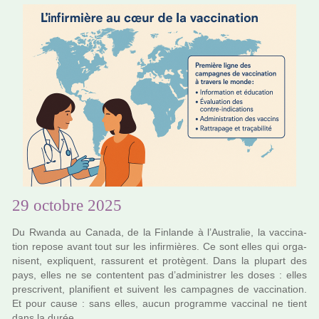
29 octobre 2025
Du Rwanda au Canada, de la Finlande à l’Australie, la vac­ci­na­
tion repose avant tout sur les infir­miè­res. Ce sont elles qui orga­
ni­sent, expli­quent, ras­su­rent et pro­tè­gent. Dans la plu­part des
pays, elles ne se conten­tent pas d’admi­nis­trer les doses : elles
pres­cri­vent, pla­ni­fient et sui­vent les cam­pa­gnes de vac­ci­na­tion.
Et pour cause : sans elles, aucun pro­gramme vac­ci­nal ne tient
dans la durée.