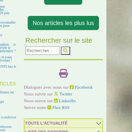
ble
tion
les
26 juin
Nos articles les plus lus
 reconnaître
es pour
es
Rechercher sur le site
ualisée… et
évèle le
infirmière ?
s et soins
évoluer !
SNPI fixe le
TICLES
Dialoguer avec nous sur
Facebook
firmier en
Nous suivre sur
Twitter
Nous suivre sur
LinkedIn
jet
Suivre notre
Flux RSS
 à renforcer
TOUTE L’ACTUALITÉ
ofession
hoix