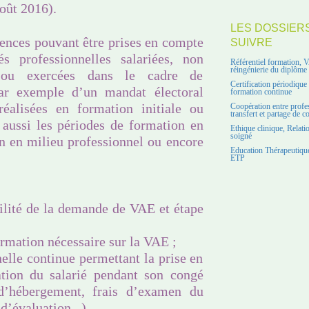
août 2016).
LES DOSSIER
riences pouvant être prises en compte
SUIVRE
 professionnelles salariées, non
Référentiel formation, 
réingénierie du diplôme
at ou exercées dans le cadre de
Certification périodiqu
par exemple d’un mandat électoral
formation continue
 réalisées en formation initiale ou
Coopération entre profe
transfert et partage de 
 aussi les périodes de formation en
Ethique clinique, Relati
soigné
on en milieu professionnel ou encore
Education Thérapeutique
ETP
ilité de la demande de VAE et étape
ormation nécessaire sur la VAE ;
elle continue permettant la prise en
ation du salarié pendant son congé
 d’hébergement, frais d’examen du
d’évaluation...).