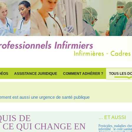
DÉOS
ASSISTANCE JURIDIQUE
COMMENT ADHÉRER ?
TOUS LES D
ogement est aussi une urgence de santé publique
QUIS DE
… ET AUSSI
: CE QUI CHANGE EN
Pesticides, maladies chr
infertilité : le coût sanit