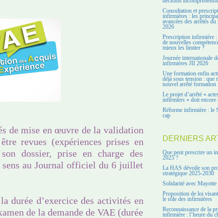
décision incompréhensi
Consultation et prescrip
infirmières : les principa
avancées des arrêtés du 
2026
Prescription infirmière :
de nouvelles compétenc
mieux les limiter ?
Journée internationale d
infirmières JII 2026
Une formation enfin act
déjà sous tension : que r
nouvel arrêté formation 
Le projet d’arrêté « acte
infirmiers » doit encore 
Réforme infirmière : le 
cap
és de mise en œuvre de la validation
DERNIERS AR
être revues (expériences prises en
son dossier, prise en charge des
Que peut prescrire un in
2025 ?
 sens au Journal officiel du 6 juillet
La HAS dévoile son pro
stratégique 2025-2030
Solidarité avec Mayotte
Proposition de loi visant
 la durée d’exercice des activités en
le rôle des infirmières
Reconnaissance de la pr
’examen de la demande de VAE (durée
infirmière : l’heure du c