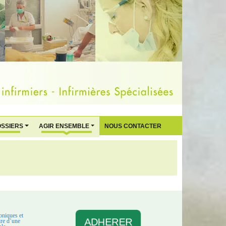
OSSIERS
AGIR ENSEMBLE
NOUS CONTACTER
oniques et
ADHERER
aire d’une