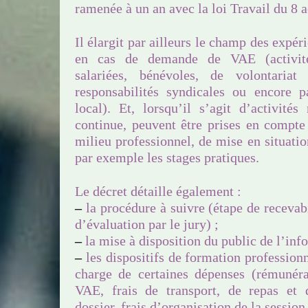
ramenée à un an avec la loi Travail du 8 
Il élargit par ailleurs le champ des expé
en cas de demande de VAE (activités
salariées, bénévoles, de volontari
responsabilités syndicales ou encore 
local). Et, lorsqu’il s’agit d’activités
continue, peuvent être prises en compte
milieu professionnel, de mise en situati
par exemple les stages pratiques.
Le décret détaille également :
–
la procédure à suivre (étape de recevab
d’évaluation par le jury) ;
–
la mise à disposition du public de l’inf
–
les dispositifs de formation professionn
charge de certaines dépenses (rémunér
VAE, frais de transport, de repas et
dossier, frais d’organisation de la session 