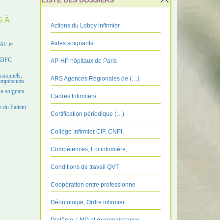
LISTE DES DOSSIERS
S À
Actions du Lobby infirmier
Aides soignants
VAE et
e DPC
AP-HP hôpitaux de Paris
ssionnels,
ARS Agences Régionales de (…)
compétences
on soignant
Cadres Infirmiers
 du Patient
Certification périodique (…)
Collège Infirmier CIF, CNPI,
Compétences, Loi infirmière,
Conditions de travail QVT
Coopération entre professionne
Déontologie, Ordre infirmier