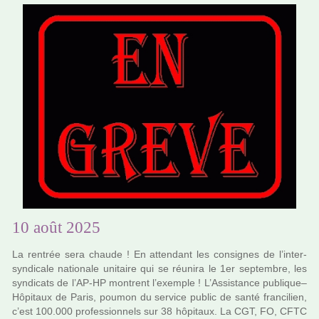
10 août 2025
La ren­trée sera chaude ! En atten­dant les consi­gnes de l’inter­
syn­di­cale natio­nale uni­taire qui se réu­nira le 1er sep­tem­bre, les
syn­di­cats de l’AP-HP mon­trent l’exem­ple ! L’Assistance publi­que–
Hôpitaux de Paris, poumon du ser­vice public de santé fran­ci­lien,
c’est 100.000 pro­fes­sion­nels sur 38 hôpi­taux. La CGT, FO, CFTC