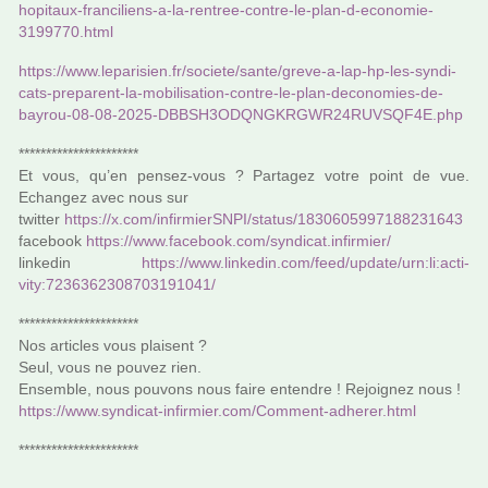
hopi­taux-fran­ci­liens-a-la-ren­tree-contre-le-plan-d-eco­no­mie-
3199770.html
https://www.lepa­ri­sien.fr/societe/sante/greve-a-lap-hp-les-syn­di­
cats-pre­pa­rent-la-mobi­li­sa­tion-contre-le-plan-deco­no­mies-de-
bayrou-08-08-2025-DBBSH3ODQNGKRGWR24RUVSQF4E.php
**********************
Et vous, qu’en pensez-vous ? Partagez votre point de vue.
Echangez avec nous sur
twit­ter
https://x.com/infir­mierSNPI/status/1830605997188231643
face­book
https://www.face­book.com/syn­di­cat.infir­mier/
lin­ke­din
https://www.lin­ke­din.com/feed/update/urn:li:acti­
vity:7236362308703191041/
**********************
Nos arti­cles vous plai­sent ?
Seul, vous ne pouvez rien.
Ensemble, nous pou­­vons nous faire enten­­dre ! Rejoignez nous !
https://www.syn­di­cat-infir­mier.com/Comment-adhe­rer.html
**********************