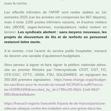
nues la norme.
Les effec­tifs infir­miers de l’APHP sont restés sta­bles au 1er
semes­tre 2025 (car les arri­vées ont com­pen­sés les 867 départs),
mais il reste 1200 postes infir­miers vacants, et d’autres métiers
clés (IBODE, sages-femmes, mani­pu­la­teurs radio) res­tent en
ten­sion.
Les syn­di­cats aler­tent : sans moyens nou­veaux, les
pro­jets de réou­ver­ture de lits et de ren­forts en per­son­nel
res­te­ront lettre morte.
A la ren­trée, c’est l’avenir du ser­vice public hos­pi­ta­lier, menacé
de deve­nir une varia­ble d’ajus­te­ment bud­gé­taire.
Alors pensez à signer et faire signer la péti­tion natio­nale adres­
sée au pre­mier Ministre par l’inter­syn­di­cale CFDT, CGT, FO,
CFE-CGC, CFTC, UNSA, FSU, SOLIDAIRES, en rejoi­gnant les
350.000 pre­miers signa­tai­res :
https://www.change.org/p/budget-
les-sacri­fi­ces-pour-le-monde-du-tra­vail-%C3%A7a-suffit?recrui­
ter=529961696&recrui­ted_by_id=1798cc00-06d1-11e6-86d7-
0f8148ab4a0b&utm
https://fran­ce3-regions.fran­ceinfo.fr/paris-ile-de-france/paris/une-
odieuse-atta­que-contre-les-mala­des-vers-une-greve-dans-les-