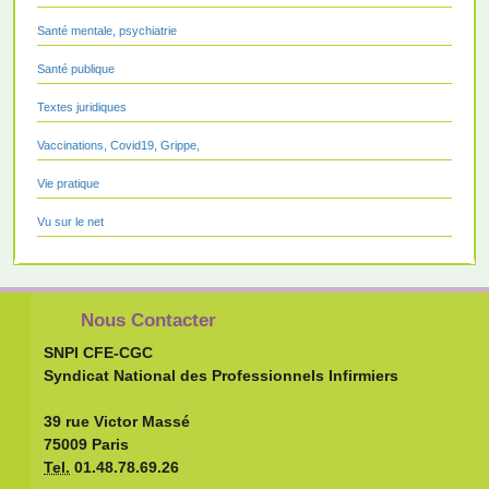
Santé mentale, psychiatrie
Santé publique
Textes juridiques
Vaccinations, Covid19, Grippe,
Vie pratique
Vu sur le net
Nous Contacter
SNPI CFE-CGC
Syndicat National des Professionnels Infirmiers
39 rue Victor Massé
75009 Paris
Tel.
01.48.78.69.26