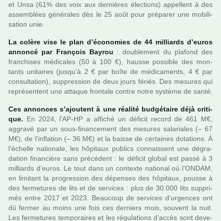
et Unsa (61% des voix aux der­niè­res élections) appel­lent à des
assem­blées géné­ra­les dès le 25 août pour pré­pa­rer une mobi­li­
sa­tion unie.
La colère vise le plan d’économies de 44 mil­liards d’euros
annoncé par François Bayrou
: dou­ble­ment du pla­fond des
fran­chi­ses médi­ca­les (50 à 100 €), hausse pos­si­ble des mon­
tants uni­tai­res (jusqu’à 2 € par boîte de médi­ca­ments, 4 € par
consul­ta­tion), sup­pres­sion de deux jours fériés. Des mesu­res qui
repré­sen­tent une atta­que fron­tale contre notre sys­tème de santé.
Ces annon­ces s’ajou­tent à une réa­lité bud­gé­taire déjà cri­ti­
que.
En 2024, l’AP-HP a affi­ché un défi­cit record de 461 M€,
aggravé par un sous-finan­ce­ment des mesu­res sala­ria­les (– 67
M€), de l’infla­tion (– 36 M€) et la baisse de cer­tai­nes dota­tions. À
l’échelle natio­nale, les hôpi­taux publics connais­sent une dégra­
da­tion finan­cière sans pré­cé­dent : le défi­cit global est passé à 3
mil­liards d’euros. Le tout dans un contexte natio­nal où l’ONDAM,
en limi­tant la pro­gres­sion des dépen­ses des hôpi­taux, pousse à
des fer­me­tu­res de lits et de ser­vi­ces : plus de 30.000 lits sup­pri­
més entre 2017 et 2023. Beaucoup de ser­vi­ces d’urgen­ces ont
dû fermer au moins une fois ces der­niers mois, sou­vent la nuit.
Les fer­me­tu­res tem­po­rai­res et les régu­la­tions d’accès sont deve­