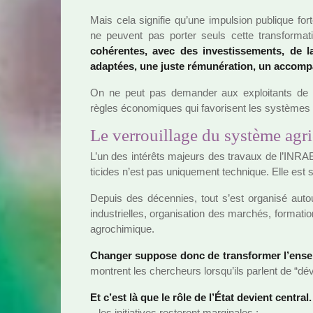
Mais cela signi­fie qu’une impul­sion publi­que fort
ne peu­vent pas porter seuls cette trans­for­ma­
cohé­ren­tes, avec des inves­tis­se­ments, de la
adap­tées, une juste rému­né­ra­tion, un accom­p
On ne peut pas deman­der aux exploi­tants de 
règles économiques qui favo­ri­sent les sys­tè­mes 
Le verrouillage du système agri
L’un des inté­rêts majeurs des tra­vaux de l’INR
ti­ci­des n’est pas uni­que­ment tech­ni­que. Elle est s
Depuis des décen­nies, tout s’est orga­nisé autour
indus­triel­les, orga­ni­sa­tion des mar­chés, for­ma­ti
agro­chi­mi­que.
Changer sup­pose donc de trans­for­mer l’ense
mon­trent les cher­cheurs lorsqu’ils par­lent de “dév
Et c’est là que le rôle de l’État devient cen­tral
–
les ini­tia­ti­ves res­te­ront mar­gi­na­les ;