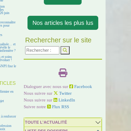
ble
tion
les
26 juin
Nos articles les plus lus
 reconnaître
es pour
es
Rechercher sur le site
ualisée… et
évèle le
infirmière ?
s et soins
évoluer !
SNPI fixe le
TICLES
Dialoguer avec nous sur
Facebook
firmier en
Nous suivre sur
Twitter
Nous suivre sur
LinkedIn
jet
Suivre notre
Flux RSS
 à renforcer
TOUTE L’ACTUALITÉ
ofession
hoix