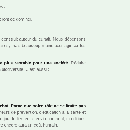
és ;
­ront de domi­ner.
cons­truit autour du cura­tif. Nous dépen­sons
i­tai­res, mais beau­coup moins pour agir sur les
 le plus ren­ta­ble pour une société.
Réduire
 bio­di­ver­sité. C’est aussi :
débat. Parce que notre rôle ne se limite pas
s de pré­ven­tion, d’éducation à la santé et
jour le lien entre envi­ron­ne­ment, condi­tions
dre encore aura un coût humain.