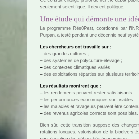
seu­le­ment scien­ti­fi­que. Il devient poli­ti­que.
Une étude qui démonte une idé
Le pro­gramme Rés0Pest, coor­donné par l’INRA
Purpan, a testé pen­dant une décen­nie neuf sys­tè­m
Les cher­cheurs ont tra­vaillé sur :
–
des gran­des cultu­res ;
–
des sys­tè­mes de poly­culture-élevage ;
–
des contex­tes cli­ma­ti­ques variés ;
–
des exploi­ta­tions répar­ties sur plu­sieurs ter­ri­toi­
Les résul­tats mon­trent que :
–
les ren­de­ments peu­vent rester satis­fai­sants ;
–
les per­for­man­ces économiques sont via­bles ;
–
les mala­dies et rava­geurs peu­vent être conte­nu
–
des reve­nus agri­co­les cor­rects sont pos­si­bles.
Bien sûr, cette tran­si­tion sup­pose des chan­ge­men
rota­tions lon­gues, valo­ri­sa­tion de la bio­di­ver­si
que, évolution des débou­chés économiques.