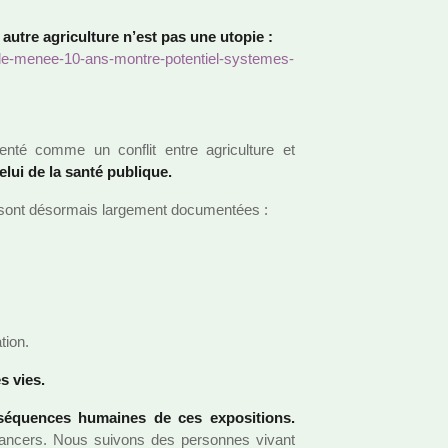
 autre agri­culture n’est pas une utopie :
­tale-menee-10-ans-montre-poten­tiel-sys­te­mes-
­senté comme un conflit entre agri­culture et
celui de la santé publi­que.
s sont désor­mais lar­ge­ment docu­men­tées :
­tion.
es vies.
é­quen­ces humai­nes de ces expo­si­tions.
n­cers. Nous sui­vons des per­son­nes vivant