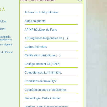
LISTE DES DOSSIERS
S À
Actions du Lobby infirmier
Aides soignants
VAE et
e DPC
AP-HP hôpitaux de Paris
ssionnels,
ARS Agences Régionales de (…)
compétences
on soignant
Cadres Infirmiers
 du Patient
Certification périodique (…)
Collège Infirmier CIF, CNPI,
Compétences, Loi infirmière,
Conditions de travail QVT
Coopération entre professionne
Déontologie, Ordre infirmier