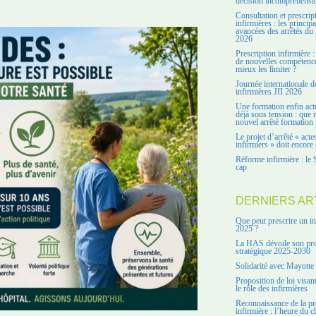
décision incompréhensi
Consultation et prescrip
infirmières : les principa
avancées des arrêtés du 
2026
Prescription infirmière :
de nouvelles compétenc
mieux les limiter ?
Journée internationale d
infirmières JII 2026
Une formation enfin act
déjà sous tension : que r
nouvel arrêté formation 
Le projet d’arrêté « acte
infirmiers » doit encore 
Réforme infirmière : le 
cap
DERNIERS AR
Que peut prescrire un in
2025 ?
La HAS dévoile son pro
stratégique 2025-2030
Solidarité avec Mayotte
Proposition de loi visant
le rôle des infirmières
Reconnaissance de la pr
infirmière : l’heure du c