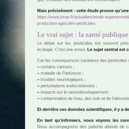
Mais pré­ci­sé­ment : cette étude prouve qu’une
https://www.inrae.fr/actua­li­tes/etude-expe­ri­men
pro­duc­tion-agri­co­les-pes­ti­ci­des
Le vrai sujet : la santé publique
Le débat sur les pes­ti­ci­des est sou­vent pré
écologie. C’est une erreur.
Le sujet cen­tral est 
Car les consé­quen­ces sani­tai­res des pes­ti­ci­de
–
cer­tains can­cers ;
–
mala­die de Parkinson ;
–
trou­bles neu­ro­lo­gi­ques ;
–
per­tur­ba­tions endo­cri­nien­nes ;
–
impacts sur le neu­ro­dé­ve­lop­pe­ment ;
–
conta­mi­na­tion de l’eau, des sols et de l’ali­men­ta
Et der­rière ces don­nées scien­ti­fi­ques, il y a d
En tant qu’infir­miers, nous voyons les cons
Nous accom­pa­gnons des patients atteints de ca