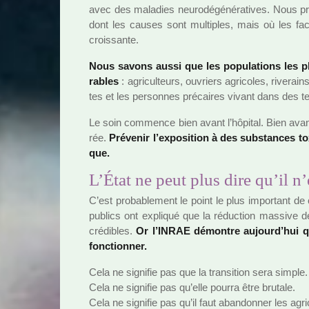
avec des mala­dies neu­ro­dé­gé­né­ra­ti­ves. Nous 
dont les causes sont mul­ti­ples, mais où les fac
crois­sante.
Nous savons aussi que les popu­la­tions les pl
ra­bles
: agri­culteurs, ouvriers agri­co­les, rive­
tes et les per­son­nes pré­cai­res vivant dans des ter­
Le soin com­mence bien avant l’hôpi­tal. Bien avant
rée.
Prévenir l’expo­si­tion à des sub­stan­ces 
que.
L’État ne peut plus dire qu’il n’
C’est pro­ba­ble­ment le point le plus impor­tant d
publics ont expli­qué que la réduc­tion mas­sive des pes
cré­di­bles.
Or l’INRAE démon­tre aujourd’hui que
fonc­tion­ner.
Cela ne signi­fie pas que la tran­si­tion sera simple.
Cela ne signi­fie pas qu’elle pourra être bru­tale.
Cela ne signi­fie pas qu’il faut aban­don­ner les agri­