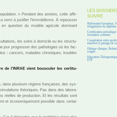
LES DOSSIER
 popu­la­tion. » Pendant des années, cette affir­
SUIVRE
ervi à jus­ti­fier l’immo­bi­lisme. À repous­ser
Référentiel formation, 
se en ques­tion du modèle agri­cole domi­nant
réingénierie du diplôme
Certification périodiqu
formation continue
Coopération entre profe
ul­ta­tions, les soins à domi­cile ou les struc­tu­
transfert et partage de 
e jour pro­gres­ser des patho­lo­gies où les fac­
Ethique clinique, Relati
soigné
lus : can­cers, mala­dies chro­ni­ques, trou­bles
Education Thérapeutique
ETP
e de l’INRAE vient bous­cu­ler les cer­ti­tu­
 dans plu­sieurs régions fran­çai­ses, des sys­
simu­la­tions théo­ri­ques. Pas dans des labo­ra­
s réel­les de pro­duc­tion. Et les résul­tats sont
e­ment et économiquement pos­si­ble dans cer­tai­
c. Car il démon­tre que le pro­blème n’est plus