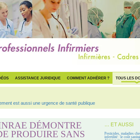
DÉOS
ASSISTANCE JURIDIQUE
COMMENT ADHÉRER ?
TOUS LES D
ogement est aussi une urgence de santé publique
L’INRAE DÉMONTRE
… ET AUSSI
 DE PRODUIRE SANS
Pesticides, maladies chr
infertilité : le coût sanit