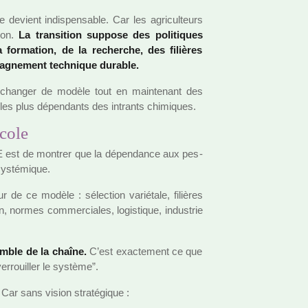
e devient indis­pen­sa­ble. Car les agri­culteurs
tion.
La tran­si­tion sup­pose des poli­ti­ques
 for­ma­tion, de la recher­che, des filiè­res
a­gne­ment tech­ni­que dura­ble.
chan­ger de modèle tout en main­te­nant des
les plus dépen­dants des intrants chi­mi­ques.
cole
AE est de mon­trer que la dépen­dance aux pes­
ys­té­mi­que.
 de ce modèle : sélec­tion varié­tale, filiè­res
on, normes com­mer­cia­les, logis­ti­que, indus­trie
m­ble de la chaîne.
C’est exac­te­ment ce que
er­rouiller le sys­tème”.
.
Car sans vision stra­té­gi­que :