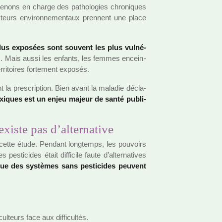
pre­nons en charge des patho­lo­gies chro­ni­ques
­teurs envi­ron­ne­men­taux pren­nent une place
us expo­sées sont sou­vent les plus vul­né­
rains. Mais aussi les enfants, les femmes encein­
ri­toi­res for­te­ment expo­sés.
 la pres­crip­tion. Bien avant la mala­die décla­
toxi­ques est un enjeu majeur de santé publi­
existe pas d’alternative
e cette étude. Pendant long­temps, les pou­voirs
­ti­ci­des était dif­fi­cile faute d’alter­na­ti­ves
 des sys­tè­mes sans pes­ti­ci­des peu­vent
culteurs face aux dif­fi­cultés.