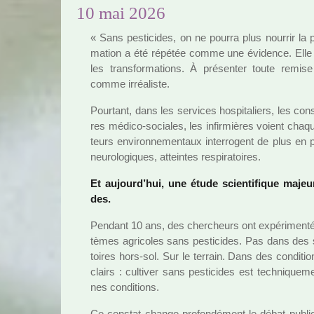
10 mai 2026
« Sans pes­ti­ci­des, on ne pourra plus nour­rir la
ma­tion a été répé­tée comme une évidence. Elle a s
les trans­for­ma­tions. À pré­sen­ter toute remi
comme irréa­liste.
Pourtant, dans les ser­vi­ces hos­pi­ta­liers, les cons
res médico-socia­les, les infir­miè­res voient chaqu
teurs envi­ron­ne­men­taux inter­ro­gent de plus en p
neu­ro­lo­gi­ques, attein­tes res­pi­ra­toi­res.
Et aujourd’hui, une étude scien­ti­fi­que majeur
des.
Pendant 10 ans, des cher­cheurs ont expé­ri­menté,
tè­mes agri­co­les sans pes­ti­ci­des. Pas dans des 
toi­res hors-sol. Sur le ter­rain. Dans des condi­tion
clairs : culti­ver sans pes­ti­ci­des est tech­ni­qu
nes condi­tions.
Ce cons­tat change pro­fon­dé­ment le débat publi