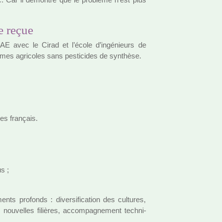
e reçue
E avec le Cirad et l’école d’ingé­nieurs de
es agri­co­les sans pes­ti­ci­des de syn­thèse.
res fran­çais.
s ;
ts pro­fonds : diver­si­fi­ca­tion des cultu­res,
té, nou­vel­les filiè­res, accom­pa­gne­ment tech­ni­