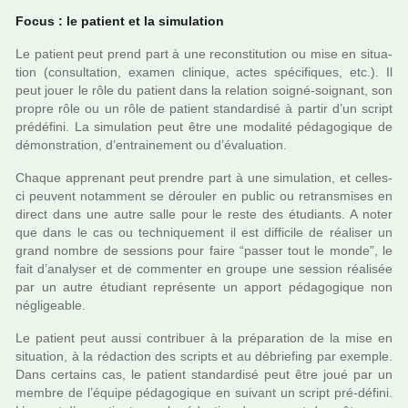
Focus : le patient et la simu­la­tion
Le patient peut prend part à une recons­ti­tu­tion ou mise en situa­
tion (consul­ta­tion, examen cli­ni­que, actes spé­ci­fi­ques, etc.). Il
peut jouer le rôle du patient dans la rela­tion soigné-soi­gnant, son
propre rôle ou un rôle de patient stan­dar­disé à partir d’un script
pré­dé­fini. La simu­la­tion peut être une moda­lité péda­go­gi­que de
démons­tra­tion, d’entrai­ne­ment ou d’évaluation.
Chaque appre­nant peut pren­dre part à une simu­la­tion, et celles-
ci peu­vent notam­ment se dérou­ler en public ou retrans­mi­ses en
direct dans une autre salle pour le reste des étudiants. A noter
que dans le cas ou tech­ni­que­ment il est dif­fi­cile de réa­li­ser un
grand nombre de ses­sions pour faire “passer tout le monde”, le
fait d’ana­ly­ser et de com­men­ter en groupe une ses­sion réa­li­sée
par un autre étudiant repré­sente un apport péda­go­gi­que non
négli­gea­ble.
Le patient peut aussi contri­buer à la pré­pa­ra­tion de la mise en
situa­tion, à la rédac­tion des scripts et au débrie­fing par exem­ple.
Dans cer­tains cas, le patient stan­dar­disé peut être joué par un
membre de l’équipe péda­go­gi­que en sui­vant un script pré-défini.