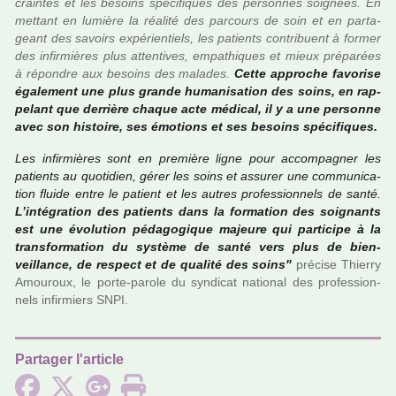
crain­tes et les besoins spé­ci­fi­ques des per­son­nes soi­gnées. En
met­tant en lumière la réa­lité des par­cours de soin et en par­ta­
geant des savoirs expé­rien­tiels, les patients contri­buent à former
des infir­miè­res plus atten­ti­ves, empa­thi­ques et mieux pré­pa­rées
à répon­dre aux besoins des mala­des.
Cette appro­che favo­rise
également une plus grande huma­ni­sa­tion des soins, en rap­
pe­lant que der­rière chaque acte médi­cal, il y a une per­sonne
avec son his­toire, ses émotions et ses besoins spé­ci­fi­ques.
Les infir­miè­res sont en pre­mière ligne pour accom­pa­gner les
patients au quo­ti­dien, gérer les soins et assu­rer une com­mu­ni­ca­
tion fluide entre le patient et les autres pro­fes­sion­nels de santé.
L’inté­gra­tion des patients dans la for­ma­tion des soi­gnants
est une évolution péda­go­gi­que majeure qui par­ti­cipe à la
trans­for­ma­tion du sys­tème de santé vers plus de bien­
veillance, de res­pect et de qua­lité des soins"
pré­cise Thierry
Amouroux, le porte-parole du syn­di­cat natio­nal des pro­fes­sion­
nels infir­miers SNPI.
Partager l'article