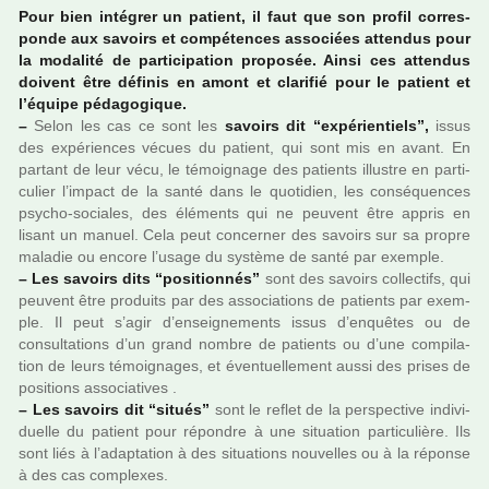
Pour bien inté­grer un patient, il faut que son profil cor­res­
ponde aux savoirs et com­pé­ten­ces asso­ciées atten­dus pour
la moda­lité de par­ti­ci­pa­tion pro­po­sée. Ainsi ces atten­dus
doi­vent être défi­nis en amont et cla­ri­fié pour le patient et
l’équipe péda­go­gi­que.
–
Selon les cas ce sont les
savoirs dit “expé­rien­tiels”,
issus
des expé­rien­ces vécues du patient, qui sont mis en avant. En
par­tant de leur vécu, le témoi­gnage des patients illus­tre en par­ti­
cu­lier l’impact de la santé dans le quo­ti­dien, les consé­quen­ces
psycho-socia­les, des éléments qui ne peu­vent être appris en
lisant un manuel. Cela peut concer­ner des savoirs sur sa propre
mala­die ou encore l’usage du sys­tème de santé par exem­ple.
–
Les savoirs dits “posi­tion­nés”
sont des savoirs col­lec­tifs, qui
peu­vent être pro­duits par des asso­cia­tions de patients par exem­
ple. Il peut s’agir d’ensei­gne­ments issus d’enquê­tes ou de
consul­ta­tions d’un grand nombre de patients ou d’une com­pi­la­
tion de leurs témoi­gna­ges, et éventuellement aussi des prises de
posi­tions asso­cia­ti­ves .
–
Les savoirs dit “situés”
sont le reflet de la pers­pec­tive indi­vi­
duelle du patient pour répon­dre à une situa­tion par­ti­cu­lière. Ils
sont liés à l’adap­ta­tion à des situa­tions nou­vel­les ou à la réponse
à des cas com­plexes.