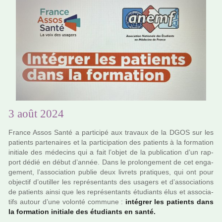
3 août 2024
France Assos Santé a par­ti­cipé aux tra­vaux de la DGOS sur les
patients par­te­nai­res et la par­ti­ci­pa­tion des patients à la for­ma­tion
ini­tiale des méde­cins qui a fait l’objet de la publi­ca­tion d’un rap­
port dédié en début d’année. Dans le pro­lon­ge­ment de cet enga­
ge­ment, l’asso­cia­tion publie deux livrets pra­ti­ques, qui ont pour
objec­tif d’outiller les repré­sen­tants des usa­gers et d’asso­cia­tions
de patients ainsi que les repré­sen­tants étudiants élus et asso­cia­
tifs autour d’une volonté com­mune :
inté­grer les patients dans
la for­ma­tion ini­tiale des étudiants en santé.