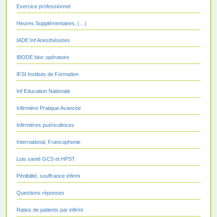
Exercice professionnel
Heures Supplémentaires, (…)
IADE Inf Anesthésistes
IBODE bloc opératoire
IFSI Instituts de Formation
Inf Education Nationale
Infirmière Pratique Avancée
Infirmières puéricultrices
International, Francophonie
Lois santé GCS et HPST
Pénibilité, souffrance infirmi
Questions réponses
Ratios de patients par infirmi