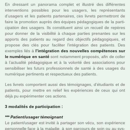
En dres­sant un pano­rama com­plet et illus­tré des dif­fé­ren­tes
inter­ven­tions pos­si­bles pour les usa­gers, les repré­sen­tants
d’usa­gers et les patients par­te­nai­res, ces livrets per­met­tront de
faire la pro­mo­tion auprès des équipes péda­go­gi­ques de la par­ti­
ci­pa­tion des usa­gers. Ils cons­ti­tuent ainsi un recueil de repè­res
pour donner de la visi­bi­lité à chaque par­ties pre­nan­tes sur les
apports des patients au regard des objec­tifs péda­go­gi­ques, et
pro­pose des clés pour faci­li­ter l’inté­gra­tion des patients. Des
exem­ples liés à
l’inté­gra­tion des nou­vel­les com­pé­ten­ces sur
le numé­ri­que en santé
sont notam­ment pro­po­sés, afin de coller
à l’actua­lité péda­go­gi­que et à la volonté des asso­cia­tions pour
sen­si­bi­li­ser les futurs pro­fes­sion­nels de santé à des usages du
numé­ri­que per­ti­nents et res­pec­tueux des patients.
Les livrets com­por­tent aussi des témoi­gna­ges, d’étudiants et de
patients, pour mettre en relief les expé­rien­ces de ceux qui ont
déjà pu expé­ri­men­ter ces actions.
3 moda­li­tés de par­ti­ci­pa­tion :
*** Patient/usager témoi­gnant
Le patient/usager est invité à par­ta­ger son vécu, son expé­rience
per­son­nelle face à la mala­die, à son par­cours de soin ou au sys­