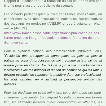
L’apport d’un patient pour la rédac­tion du cas peut donc être per­
ti­nente pour s’assu­rer du réa­lisme du scé­na­rio.
Les 2 livrets péda­go­gi­ques publiés par France Assos Santé, en
coo­pé­ra­tion avec des asso­cia­tions natio­na­les repré­sen­ta­ti­ves
des étudiants en méde­cine (ANEMF) et des étudiants en phar­
ma­cie (ANEPF) :
https://www.france-assos-sante.org/actua­lite/publi­ca­tion-de-nos-
livrets-pra­ti­ques-inte­grer-les-patients-dans-la-for­ma­tion-des-etu­
diants-en-sante/
Pour le syn­di­cat natio­nal des pro­fes­sion­nels infir­miers SNPI,
"l’évolution des pra­ti­ques de santé place de plus en plus le
patient au cœur du pro­ces­sus de soin, comme acteur clé de sa
propre prise en charge. Du fait de la proxi­mité quo­ti­dienne des
infir­miè­res avec les patients et du lien de confiance qui les unit, il
devient essen­tiel de repen­ser la manière dont ces pro­fes­sion­nel­
les sont for­mées, en y incluant la pers­pec­tive unique des
patients.
Pour les étudiants en soins infir­miers, cette démar­che est par­ti­
cu­liè­re­ment per­ti­nente. En inté­grant les patients dans leur for­ma­
tion, les étudiants peu­vent mieux com­pren­dre les atten­tes, les