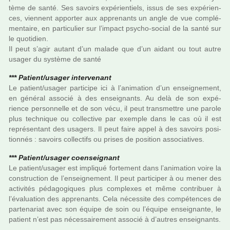
tème de santé. Ses savoirs expé­rien­tiels, issus de ses expé­rien­
ces, vien­nent appor­ter aux appre­nants un angle de vue com­plé­
men­taire, en par­ti­cu­lier sur l’impact psycho-social de la santé sur
le quo­ti­dien.
Il peut s’agir autant d’un malade que d’un aidant ou tout autre
usager du sys­tème de santé
*** Patient/usager inter­ve­nant
Le patient/usager par­ti­cipe ici à l’ani­ma­tion d’un ensei­gne­ment,
en géné­ral asso­cié à des ensei­gnants. Au delà de son expé­
rience per­son­nelle et de son vécu, il peut trans­met­tre une parole
plus tech­ni­que ou col­lec­tive par exem­ple dans le cas où il est
repré­sen­tant des usa­gers. Il peut faire appel à des savoirs posi­
tion­nés : savoirs col­lec­tifs ou prises de posi­tion asso­cia­ti­ves.
*** Patient/usager coen­sei­gnant
Le patient/usager est impli­qué for­te­ment dans l’ani­ma­tion voire la
cons­truc­tion de l’ensei­gne­ment. Il peut par­ti­ci­per à ou mener des
acti­vi­tés péda­go­gi­ques plus com­plexes et même contri­buer à
l’évaluation des appre­nants. Cela néces­site des com­pé­ten­ces de
par­te­na­riat avec son équipe de soin ou l’équipe ensei­gnante, le
patient n’est pas néces­sai­re­ment asso­cié à d’autres ensei­gnants.