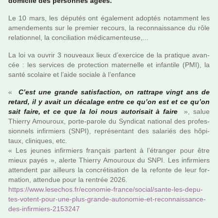
domi­cile des per­son­nes âgées.
Le 10 mars, les dépu­tés ont également adop­tés notam­ment les
amen­de­ments sur le pre­mier recours, la reconnais­sance du rôle
rela­tion­nel, la conci­lia­tion médi­ca­men­teuse,...
La loi va ouvrir 3 nou­veaux lieux d’exer­cice de la pra­ti­que avan­
cée : les ser­vi­ces de pro­tec­tion mater­nelle et infan­tile (PMI), la
santé sco­laire et l’aide sociale à l’enfance
«
C’est une grande satis­fac­tion, on rat­trape vingt ans de
retard, il y avait un déca­lage entre ce qu’on est et ce qu’on
sait faire, et ce que la loi nous auto­ri­sait à faire
», salue
Thierry Amouroux, porte-parole du Syndicat natio­nal des pro­fes­
sion­nels infir­miers (SNPI), repré­sen­tant des sala­riés des hôpi­
taux, cli­ni­ques, etc.
« Les jeunes infir­miers fran­çais par­tent à l’étranger pour être
mieux payés », alerte Thierry Amouroux du SNPI. Les infir­miers
atten­dent par ailleurs la concré­ti­sa­tion de la refonte de leur for­
ma­tion, atten­due pour la ren­trée 2026.
https://www.lese­chos.fr/eco­no­mie-france/social/sante-les-depu­
tes-votent-pour-une-plus-grande-auto­no­mie-et-reconnais­sance-
des-infir­miers-2153247