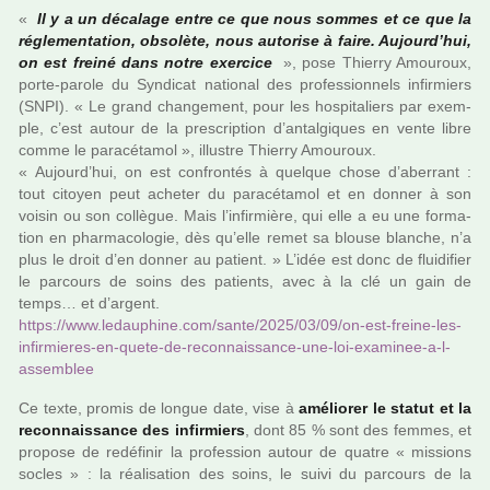
«
Il y a un déca­lage entre ce que nous sommes et ce que la
régle­men­ta­tion, obso­lète, nous auto­rise à faire. Aujourd’hui,
on est freiné dans notre exer­cice
», pose Thierry Amouroux,
porte-parole du Syndicat natio­nal des pro­fes­sion­nels infir­miers
(SNPI). « Le grand chan­ge­ment, pour les hos­pi­ta­liers par exem­
ple, c’est autour de la pres­crip­tion d’antal­gi­ques en vente libre
comme le para­cé­ta­mol », illus­tre Thierry Amouroux.
« Aujourd’hui, on est confron­tés à quel­que chose d’aber­rant :
tout citoyen peut ache­ter du para­cé­ta­mol et en donner à son
voisin ou son col­lè­gue. Mais l’infir­mière, qui elle a eu une for­ma­
tion en phar­ma­co­lo­gie, dès qu’elle remet sa blouse blan­che, n’a
plus le droit d’en donner au patient. » L’idée est donc de flui­di­fier
le par­cours de soins des patients, avec à la clé un gain de
temps… et d’argent.
https://www.ledau­phine.com/sante/2025/03/09/on-est-freine-les-
infir­mie­res-en-quete-de-reconnais­sance-une-loi-exa­mi­nee-a-l-
assem­blee
Ce texte, promis de longue date, vise à
amé­lio­rer le statut et la
reconnais­sance des infir­miers
, dont 85 % sont des femmes, et
pro­pose de redé­fi­nir la pro­fes­sion autour de quatre « mis­sions
socles » : la réa­li­sa­tion des soins, le suivi du par­cours de la