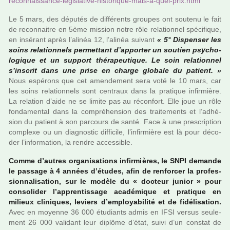
reconnais­sance-legis­la­tive-his­to­ri­que-mais-a-quel-prix.html
Le 5 mars, des dépu­tés de dif­fé­rents grou­pes ont sou­tenu le fait
de reconnai­tre en 5ème mis­sion notre rôle rela­tion­nel spé­ci­fi­que,
en insé­rant après l’alinéa 12, l’alinéa sui­vant
« 5° Dispenser les
soins rela­tion­nels per­met­tant d’appor­ter un sou­tien psy­cho­
lo­gi­que et un sup­port thé­ra­peu­ti­que. Le soin rela­tion­nel
s’ins­crit dans une prise en charge glo­bale du patient. »
Nous espé­rons que cet amen­de­ment sera voté le 10 mars, car
les soins rela­tion­nels sont cen­traux dans la pra­ti­que infir­mière.
La rela­tion d’aide ne se limite pas au réconfort. Elle joue un rôle
fon­da­men­tal dans la com­pré­hen­sion des trai­te­ments et l’adhé­
sion du patient à son par­cours de santé. Face à une pres­crip­tion
com­plexe ou un diag­nos­tic dif­fi­cile, l’infir­mière est là pour déco­
der l’infor­ma­tion, la rendre acces­si­ble.
Comme d’autres orga­ni­sa­tions infir­miè­res, le SNPI demande
le pas­sage à 4 années d’études, afin de ren­for­cer la pro­fes­
sion­na­li­sa­tion, sur le modèle du « doc­teur junior » pour
conso­li­der l’appren­tis­sage aca­dé­mi­que et pra­ti­que en
milieux cli­ni­ques, leviers d’employa­bi­lité et de fidé­li­sa­tion.
Avec en moyenne 36 000 étudiants admis en IFSI versus seu­le­
ment 26 000 vali­dant leur diplôme d’état, suivi d’un cons­tat de