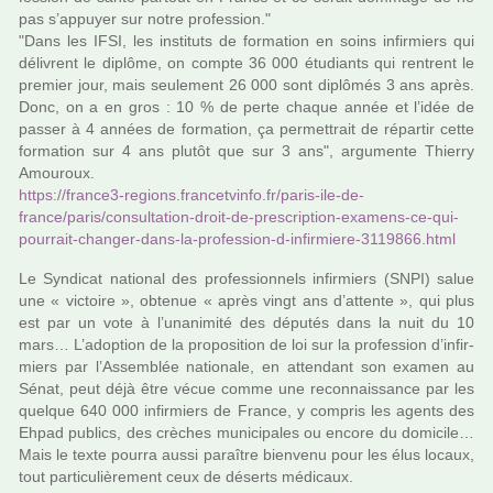
pas s’appuyer sur notre pro­fes­sion."
"Dans les IFSI, les ins­ti­tuts de for­ma­tion en soins infir­miers qui
déli­vrent le diplôme, on compte 36 000 étudiants qui ren­trent le
pre­mier jour, mais seu­le­ment 26 000 sont diplô­més 3 ans après.
Donc, on a en gros : 10 % de perte chaque année et l’idée de
passer à 4 années de for­ma­tion, ça per­met­trait de répar­tir cette
for­ma­tion sur 4 ans plutôt que sur 3 ans", argu­mente Thierry
Amouroux.
https://fran­ce3-regions.fran­cet­vinfo.fr/paris-ile-de-
france/paris/consul­ta­tion-droit-de-pres­crip­tion-exa­mens-ce-qui-
pour­rait-chan­ger-dans-la-pro­fes­sion-d-infir­miere-3119866.html
Le Syndicat natio­nal des pro­fes­sion­nels infir­miers (SNPI) salue
une « vic­toire », obte­nue « après vingt ans d’attente », qui plus
est par un vote à l’una­ni­mité des dépu­tés dans la nuit du 10
mars… L’adop­tion de la pro­po­si­tion de loi sur la pro­fes­sion d’infir­
miers par l’Assemblée natio­nale, en atten­dant son examen au
Sénat, peut déjà être vécue comme une reconnais­sance par les
quel­que 640 000 infir­miers de France, y com­pris les agents des
Ehpad publics, des crè­ches muni­ci­pa­les ou encore du domi­cile…
Mais le texte pourra aussi paraî­tre bien­venu pour les élus locaux,
tout par­ti­cu­liè­re­ment ceux de déserts médi­caux.