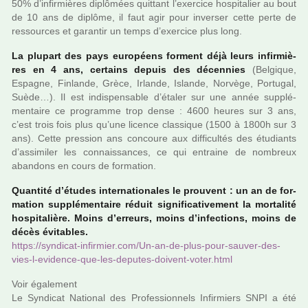
50% d’infir­miè­res diplô­mées quit­tant l’exer­cice hos­pi­ta­lier au bout
de 10 ans de diplôme, il faut agir pour inver­ser cette perte de
res­sour­ces et garan­tir un temps d’exer­cice plus long.
La plu­part des pays euro­péens for­ment déjà leurs infir­miè­
res en 4 ans, cer­tains depuis des décen­nies
(Belgique,
Espagne, Finlande, Grèce, Irlande, Islande, Norvège, Portugal,
Suède…). Il est indis­pen­sa­ble d’étaler sur une année sup­plé­
men­taire ce pro­gramme trop dense : 4600 heures sur 3 ans,
c’est trois fois plus qu’une licence clas­si­que (1500 à 1800h sur 3
ans). Cette pres­sion ans concoure aux dif­fi­cultés des étudiants
d’assi­mi­ler les connais­san­ces, ce qui entraine de nom­breux
aban­dons en cours de for­ma­tion.
Quantité d’études inter­na­tio­na­les le prou­vent : un an de for­
ma­tion sup­plé­men­taire réduit signi­fi­ca­ti­ve­ment la mor­ta­lité
hos­pi­ta­lière. Moins d’erreurs, moins d’infec­tions, moins de
décès évitables.
https://syn­di­cat-infir­mier.com/Un-an-de-plus-pour-sauver-des-
vies-l-evi­dence-que-les-depu­tes-doi­vent-voter.html
Voir également
Le Syndicat National des Professionnels Infirmiers SNPI a été