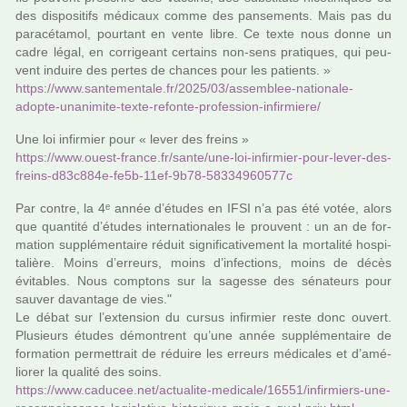
des dis­po­si­tifs médi­caux comme des pan­se­ments. Mais pas du
para­cé­ta­mol, pour­tant en vente libre. Ce texte nous donne un
cadre légal, en cor­ri­geant cer­tains non-sens pra­ti­ques, qui peu­
vent induire des pertes de chan­ces pour les patients. »
https://www.san­te­men­tale.fr/2025/03/assem­blee-natio­nale-
adopte-una­ni­mite-texte-refonte-pro­fes­sion-infir­miere/
Une loi infir­mier pour « lever des freins »
https://www.ouest-france.fr/sante/une-loi-infir­mier-pour-lever-des-
freins-d83c884e-fe5b-11ef-9b78-58334960577c
Par contre, la 4ᵉ année d’études en IFSI n’a pas été votée, alors
que quan­tité d’études inter­na­tio­na­les le prou­vent : un an de for­
ma­tion sup­plé­men­taire réduit signi­fi­ca­ti­ve­ment la mor­ta­lité hos­pi­
ta­lière. Moins d’erreurs, moins d’infec­tions, moins de décès
évitables. Nous comp­tons sur la sagesse des séna­teurs pour
sauver davan­tage de vies."
Le débat sur l’exten­sion du cursus infir­mier reste donc ouvert.
Plusieurs études démon­trent qu’une année sup­plé­men­taire de
for­ma­tion per­met­trait de réduire les erreurs médi­ca­les et d’amé­
lio­rer la qua­lité des soins.
https://www.cadu­cee.net/actua­lite-medi­cale/16551/infir­miers-une-