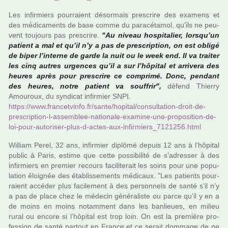
Les infir­miers pour­raient désor­mais pres­crire des exa­mens et
des médi­ca­ments de base comme du para­cé­ta­mol, qu’ils ne peu­
vent tou­jours pas pres­crire.
"Au niveau hos­pi­ta­lier, lorsqu’un
patient a mal et qu’il n’y a pas de pres­crip­tion, on est obligé
de biper l’interne de garde la nuit ou le week end. Il va trai­ter
les cinq autres urgen­ces qu’il a sur l’hôpi­tal et arri­vera des
heures après pour pres­crire ce com­primé. Donc, pen­dant
des heures, notre patient va souf­frir",
défend Thierry
Amouroux, du syn­di­cat infir­mier SNPI.
https://www.fran­cet­vinfo.fr/sante/hopi­tal/consul­ta­tion-droit-de-
pres­crip­tion-l-assem­blee-natio­nale-exa­mine-une-pro­po­si­tion-de-
loi-pour-auto­ri­ser-plus-d-actes-aux-infir­miers_7121256.html
William Perel, 32 ans, infir­mier diplômé depuis 12 ans à l’hôpi­tal
public à Paris, estime que cette pos­si­bi­lité de s’adres­ser à des
infir­miers en pre­mier recours faci­li­te­rait les soins pour une popu­
la­tion éloignée des établissements médi­caux. "Les patients pour­
raient accé­der plus faci­le­ment à des per­son­nels de santé s’il n’y
a pas de place chez le méde­cin géné­ra­liste ou parce qu’il y en a
de moins en moins notam­ment dans les ban­lieues, en milieu
rural ou encore si l’hôpi­tal est trop loin. On est la pre­mière pro­
fes­sion de santé par­tout en France et ce serait dom­mage de ne