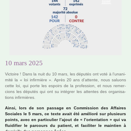
10 mars 2025
Victoire ! Dans la nuit du 10 mars, les dépu­tés ont voté à l’una­ni­
mité la « loi infir­mière ». Après 20 ans d’attente, nous saluons
cette loi, qui porte les espoirs de la pro­fes­sion, et nous remer­
cions les dépu­tés qui ont su inté­grer les atten­tes des orga­ni­sa­
tions infir­miè­res.
Ainsi, lors de son pas­sage en Commission des Affaires
Sociales le 5 mars, ce texte avait été amé­lioré sur plu­sieurs
points, avec en par­ti­cu­lier l’ajout de « l’orien­ta­tion » qui va
flui­di­fier le par­cours du patient, et faci­li­ter le main­tien à