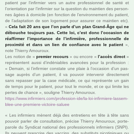
patient par l’infir­mier vers un autre pro­fes­sion­nel de santé et
l’orien­ta­tion par l’infir­mier sur la ques­tion du main­tien des per­son­
nes âgées à domi­cile (en fonc­tion de l’envi­ron­ne­ment du patient,
de l’adap­ta­tion de son loge­ment pour assu­rer ce main­tien etc).
«
Cela fait 20 ans que l’on parle d’un plan Grand-Âge qui ne
débou­che tou­jours pas. Cette loi, c’est donc l’occa­sion de
réaf­fir­mer l’impor­tance de l’infir­mière, pro­fes­sion­nelle de
proxi­mité et dans un lien de confiance avec le patient
»,
note Thierry Amouroux.
Les notion de «
pre­mier recours
» ou encore «
l’accès direct
»
repré­sen­tent aussi d’indé­nia­bles avan­cées pour la pro­fes­sion :
« Demain, si l’infir­mier cons­tate une plaie à l’occa­sion d’un pas­
sage auprès d’un patient, il va pou­voir inter­ve­nir direc­te­ment
sans repas­ser par la case médi­cale, ce qui repré­sente un gain
de temps pour le patient, pour tout le monde, et ce qui limite les
pertes de chance », sou­li­gne Thierry Amouroux.
https://www.infir­miers.com/pro­fes­sion-ide/la-loi-infir­miere-las­sem­
blee-une-pre­miere-vic­toire-saluee
« Les infir­miers mènent déjà des entre­tiens en tête à tête sans
pou­voir parler de consul­ta­tion, pré­cise Thierry Amouroux, porte-
parole du Syndicat natio­nal des pro­fes­sion­nels infir­miers (SNPI).
Ils peu­vent pres­crire des vac­cins, des sub­sti­tuts nico­ti­ni­ques ou