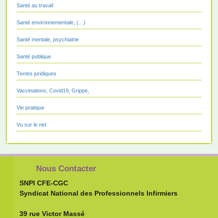
Santé au travail
Santé environnementale, (…)
Santé mentale, psychiatrie
Santé publique
Textes juridiques
Vaccinations, Covid19, Grippe,
Vie pratique
Vu sur le net
Nous Contacter
SNPI CFE-CGC
Syndicat National des Professionnels Infirmiers
39 rue Victor Massé