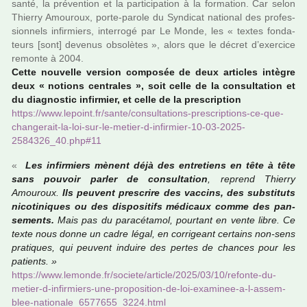
santé, la pré­ven­tion et la par­ti­ci­pa­tion à la for­ma­tion. Car selon
Thierry Amouroux, porte-parole du Syndicat natio­nal des pro­fes­
sion­nels infir­miers, inter­rogé par Le Monde, les « textes fon­da­
teurs [sont] deve­nus obso­lè­tes », alors que le décret d’exer­cice
remonte à 2004.
Cette nou­velle ver­sion com­po­sée de deux arti­cles intè­gre
deux « notions cen­tra­les », soit celle de la consul­ta­tion et
du diag­nos­tic infir­mier, et celle de la pres­crip­tion
https://www.lepoint.fr/sante/consul­ta­tions-pres­crip­tions-ce-que-
chan­ge­rait-la-loi-sur-le-metier-d-infir­mier-10-03-2025-
2584326_40.php#11
«
Les infir­miers mènent déjà des entre­tiens en tête à tête
sans pou­voir parler de consul­ta­tion
, reprend Thierry
Amouroux.
Ils peu­vent pres­crire des vac­cins, des sub­sti­tuts
nico­ti­ni­ques ou des dis­po­si­tifs médi­caux comme des pan­
se­ments.
Mais pas du para­cé­ta­mol, pour­tant en vente libre. Ce
texte nous donne un cadre légal, en cor­ri­geant cer­tains non-sens
pra­ti­ques, qui peu­vent induire des pertes de chan­ces pour les
patients. »
https://www.lemonde.fr/societe/arti­cle/2025/03/10/refonte-du-
metier-d-infir­miers-une-pro­po­si­tion-de-loi-exa­mi­nee-a-l-assem­
blee-natio­nale_6577655_3224.html