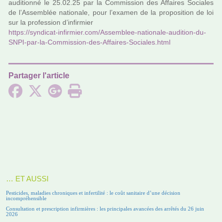
audi­tionné le 25.02.25 par la Commission des Affaires Sociales
de l’Assemblée natio­nale, pour l’examen de la pro­po­si­tion de loi
sur la pro­fes­sion d’infir­mier
https://syn­di­cat-infir­mier.com/Assemblee-natio­nale-audi­tion-du-
SNPI-par-la-Commission-des-Affaires-Sociales.html
Partager l'article
… ET AUSSI
Pesticides, maladies chroniques et infertilité : le coût sanitaire d’une décision
incompréhensible
Consultation et prescription infirmières : les principales avancées des arrêtés du 26 juin
2026