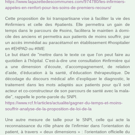
https://www.laga­zet­te­des­com­mu­nes.com/974780/les-infir­miers-
appe­les-en-ren­fort-pour-les-soins-de-pre­miers-recours/
Cette pro­po­si­tion de loi trans­par­ti­sane vise à faci­li­ter la vie des
#in­fir­miers et celle des #pa­tients. Elle per­met­tra un gain de
temps dans le par­cours de #soins, faci­li­tera le main­tien à domi­
cile des anciens et per­met­tra aux patients de moins souf­frir, par
un accès immé­diat au para­cé­ta­mol en établissement #hos­pi­ta­lier
en #EHPAD ou #IME
Le but étant de "mettre dans le texte ce que l’on peut faire au
quo­ti­dien à l’hôpi­tal. C’est-à-dire une consul­ta­tion #in­fir­mière qui
a une dimen­sion d’écoute, d’accom­pa­gne­ment, de rela­tion
d’aide, d’éducation à la santé, d’éducation thé­ra­peu­ti­que. De
déco­dage du dis­cours médi­cal afin d’expli­quer le diag­nos­tic, le
trai­te­ment dans les mots adap­tés aux patients pour qu’il soit
acteur et co-cons­truc­teur de son par­cours de santé avec la mala­
die", rap­pelle le porte-parole du SNPI.
https://www.rcf.fr/arti­cles/actua­lite/gagner-du-temps-et-moins-
souf­frir-ana­lyse-de-la-pro­po­si­tion-de-loi-de-la
Une autre mesure de taille pour le SNPI, celle qui acte la
reconnais­sance du rôle phare de l’infir­mier dans l’orien­ta­tion du
patient, à tra­vers « deux dimen­sions » : l’orien­ta­tion offi­cielle du