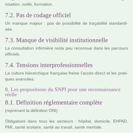
ni­sa­tion, outils, for­ma­tion.
7.2. Pas de codage officiel
Un manque majeur : pas de pos­si­bi­lité de tra­ça­bi­lité stan­dar­di­
sée.
7.3. Manque de visibilité institutionnelle
La consul­ta­tion infir­mière reste peu reconnue dans les par­cours
offi­ciels.
7.4. Tensions interprofessionnelles
La culture hié­rar­chi­que fran­çaise freine l’accès direct et les pra­ti­
ques avan­cées.
8. Les propositions du SNPI pour une reconnaissance
réelle
8.1. Définition réglementaire complète
(repre­nant la défi­ni­tion ONI)
Obligatoire dans tous les sec­teurs : hôpi­tal, domi­cile, EHPAD,
PMI, santé sco­laire, santé au tra­vail, santé men­tale.