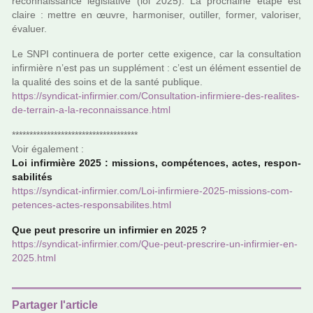
reconnais­sance légis­la­tive (loi 2025). La pro­chaine étape est
claire : mettre en œuvre, har­mo­ni­ser, outiller, former, valo­ri­ser,
évaluer.
Le SNPI conti­nuera de porter cette exi­gence, car la consul­ta­tion
infir­mière n’est pas un sup­plé­ment : c’est un élément essen­tiel de
la qua­lité des soins et de la santé publi­que.
https://syn­di­cat-infir­mier.com/Consultation-infir­miere-des-rea­li­tes-
de-ter­rain-a-la-reconnais­sance.html
************************************
Voir également :
Loi infir­mière 2025 : mis­sions, com­pé­ten­ces, actes, res­pon­
sa­bi­li­tés
https://syn­di­cat-infir­mier.com/Loi-infir­miere-2025-mis­sions-com­
pe­ten­ces-actes-res­pon­sa­bi­li­tes.html
Que peut pres­crire un infir­mier en 2025 ?
https://syn­di­cat-infir­mier.com/Que-peut-pres­crire-un-infir­mier-en-
2025.html
Partager l'article