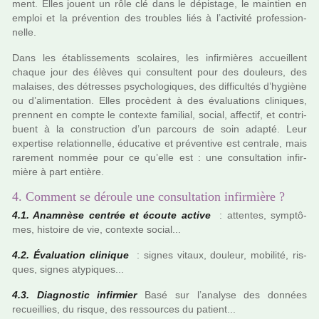
ment. Elles jouent un rôle clé dans le dépis­­tage, le main­­tien en
emploi et la pré­­ven­­tion des trou­­bles liés à l’acti­­vité pro­­fes­­sion­­
nelle.
Dans les établissements sco­­lai­­res, les infir­­miè­­res accueillent
chaque jour des élèves qui consul­­tent pour des dou­­leurs, des
malai­­ses, des détres­­ses psy­­cho­­lo­­gi­­ques, des dif­­fi­­cultés d’hygiène
ou d’ali­­men­­ta­­tion. Elles pro­­cè­­dent à des évaluations cli­­ni­­ques,
pren­­nent en compte le contexte fami­­lial, social, affec­­tif, et contri­­
buent à la cons­­truc­­tion d’un par­­cours de soin adapté. Leur
exper­­tise rela­­tion­­nelle, éducative et pré­­ven­­tive est cen­­trale, mais
rare­­ment nommée pour ce qu’elle est : une consul­­ta­­tion infir­­
mière à part entière.
4. Comment se déroule une consultation infirmière ?
4.1. Anamnèse cen­trée et écoute active
: atten­tes, symp­tô­
mes, his­toire de vie, contexte social...
4.2. Évaluation cli­ni­que
: signes vitaux, dou­leur, mobi­lité, ris­
ques, signes aty­pi­ques...
4.3. Diagnostic infir­mier
Basé sur l’ana­lyse des don­nées
recueillies, du risque, des res­sour­ces du patient...