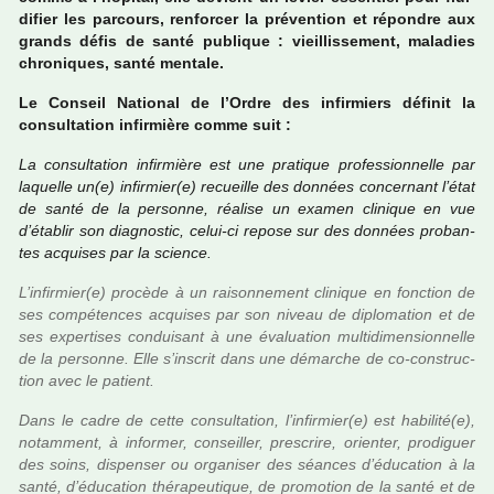
di­fier les par­cours, ren­for­cer la pré­ven­tion et répon­dre aux
grands défis de santé publi­que : vieillis­se­ment, mala­dies
chro­ni­ques, santé men­tale.
Le Conseil National de l’Ordre des infir­miers défi­nit la
consul­ta­tion infir­mière comme suit :
La consul­ta­tion infir­mière est une pra­ti­que pro­fes­sion­nelle par
laquelle un(e) infir­mier(e) recueille des don­nées concer­nant l’état
de santé de la per­sonne, réa­lise un examen cli­ni­que en vue
d’établir son diag­nos­tic, celui-ci repose sur des don­nées pro­ban­
tes acqui­ses par la science.
L’infir­mier(e) pro­cède à un rai­son­ne­ment cli­ni­que en fonc­tion de
ses com­pé­ten­ces acqui­ses par son niveau de diplo­ma­tion et de
ses exper­ti­ses condui­sant à une évaluation mul­ti­di­men­sion­nelle
de la per­sonne. Elle s’ins­crit dans une démar­che de co-cons­truc­
tion avec le patient.
Dans le cadre de cette consul­ta­tion, l’infir­mier(e) est habi­lité(e),
notam­ment, à infor­mer, conseiller, pres­crire, orien­ter, pro­di­guer
des soins, dis­pen­ser ou orga­ni­ser des séan­ces d’éducation à la
santé, d’éducation thé­ra­peu­ti­que, de pro­mo­tion de la santé et de