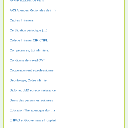
AP-HP hôpitaux de Paris
ARS Agences Régionales de (…)
Cadres Infirmiers
Certification périodique (…)
Collège Infirmier CIF, CNPI,
Compétences, Loi infirmière,
Conditions de travail QVT
Coopération entre professionne
Déontologie, Ordre infirmier
Diplôme, LMD et reconnaissance
Droits des personnes soignées
Education Thérapeutique du (…)
EHPAD et Gouvernance Hospitali