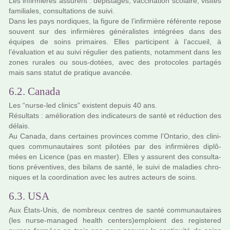
Les infir­miè­res assu­rent : dépis­ta­ges, vac­ci­na­tion sco­laire, visi­tes
fami­lia­les, consul­ta­tions de suivi.
Dans les pays nor­­di­­ques, la figure de l’infir­­mière réfé­­rente repose
sou­­vent sur des infir­­miè­­res géné­­ra­­lis­­tes inté­­grées dans des
équipes de soins pri­­mai­­res. Elles par­­ti­­ci­­pent à l’accueil, à
l’évaluation et au suivi régu­­lier des patients, notam­­ment dans les
zones rura­­les ou sous-dotées, avec des pro­­to­­co­­les par­­ta­­gés
mais sans statut de pra­­ti­­que avan­­cée.
6.2. Canada
Les “nurse-led cli­nics” exis­tent depuis 40 ans.
Résultats : amé­lio­ra­tion des indi­ca­teurs de santé et réduc­tion des
délais.
Au Canada, dans cer­­tai­­nes pro­­vin­­ces comme l’Ontario, des cli­­ni­­
ques com­­mu­­nau­­tai­­res sont pilo­­tées par des infir­­miè­­res diplô­­
mées en Licence (pas en master). Elles y assu­­rent des consul­­ta­­
tions pré­­ven­­ti­­ves, des bilans de santé, le suivi de mala­­dies chro­­
ni­­ques et la coor­­di­­na­­tion avec les autres acteurs de soins.
6.3. USA
Aux États-Unis, de nom­­breux cen­­tres de santé com­­mu­­nau­­tai­­res
(les nurse-mana­­ged health cen­­ters)emploient des regis­­te­­red