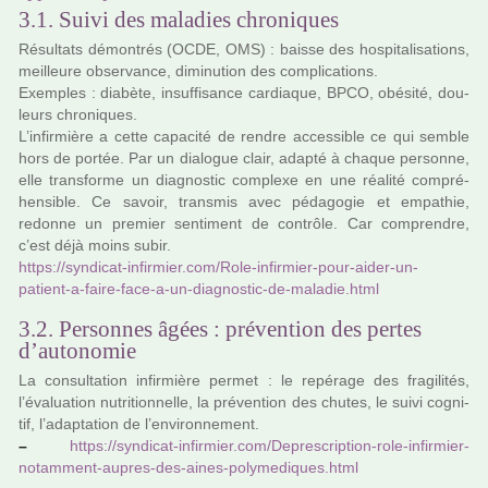
3.1. Suivi des maladies chroniques
Résultats démon­trés (OCDE, OMS) : baisse des hos­pi­ta­li­sa­tions,
meilleure obser­vance, dimi­nu­tion des com­pli­ca­tions.
Exemples : dia­bète, insuf­fi­sance car­dia­que, BPCO, obé­sité, dou­
leurs chro­ni­ques.
L’infir­mière a cette capa­cité de rendre acces­si­ble ce qui semble
hors de portée. Par un dia­lo­gue clair, adapté à chaque per­sonne,
elle trans­forme un diag­nos­tic com­plexe en une réa­lité com­pré­
hen­si­ble. Ce savoir, trans­mis avec péda­go­gie et empa­thie,
redonne un pre­mier sen­ti­ment de contrôle. Car com­pren­dre,
c’est déjà moins subir.
https://syn­di­cat-infir­mier.com/Role-infir­mier-pour-aider-un-
patient-a-faire-face-a-un-diag­nos­tic-de-mala­die.html
3.2. Personnes âgées : prévention des pertes
d’autonomie
La consul­ta­tion infir­mière permet : le repé­rage des fra­gi­li­tés,
l’évaluation nutri­tion­nelle, la pré­ven­tion des chutes, le suivi cog­ni­
tif, l’adap­ta­tion de l’envi­ron­ne­ment.
–
https://syn­di­cat-infir­mier.com/Deprescription-role-infir­mier-
notam­ment-aupres-des-aines-poly­me­di­ques.html