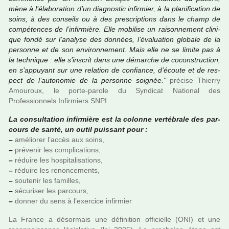
mène à l’élaboration d’un diag­­nos­­tic infir­­mier, à la pla­­ni­­fi­­ca­­tion de
soins, à des conseils ou à des pres­­crip­­tions dans le champ de
com­­pé­­ten­­ces de l’infir­­mière. Elle mobi­­lise un rai­­son­­ne­­ment cli­­ni­­
que fondé sur l’ana­­lyse des don­­nées, l’évaluation glo­­bale de la
per­­sonne et de son envi­­ron­­ne­­ment. Mais elle ne se limite pas à
la tech­­ni­­que : elle s’ins­­crit dans une démar­­che de cocons­­truc­­tion,
en s’appuyant sur une rela­­tion de confiance, d’écoute et de res­­
pect de l’auto­­no­­mie de la per­­sonne soi­­gnée."
pré­­cise Thierry
Amouroux, le porte-parole du Syndicat National des
Professionnels Infirmiers SNPI.
La consul­ta­tion infir­mière est la colonne ver­té­brale des par­
cours de santé, un outil puis­sant pour :
–
amé­lio­rer l’accès aux soins,
–
pré­ve­nir les com­pli­ca­tions,
–
réduire les hos­pi­ta­li­sa­tions,
–
réduire les renon­ce­ments,
–
sou­te­nir les famil­les,
–
sécu­ri­ser les par­cours,
–
donner du sens à l’exer­cice infir­mier
La France a désor­mais une défi­ni­tion offi­cielle (ONI) et une