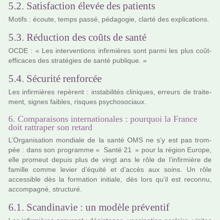
5.2. Satisfaction élevée des patients
Motifs : écoute, temps passé, péda­go­gie, clarté des expli­ca­tions.
5.3. Réduction des coûts de santé
OCDE : « Les inter­ven­tions infir­miè­res sont parmi les plus coût-
effi­ca­ces des stra­té­gies de santé publi­que. »
5.4. Sécurité renforcée
Les infir­miè­res repè­rent : ins­ta­bi­li­tés cli­ni­ques, erreurs de trai­te­
ment, signes fai­bles, ris­ques psy­cho­so­ciaux.
6. Comparaisons internationales : pourquoi la France
doit rattraper son retard
L’Organisation mon­­diale de la santé OMS ne s’y est pas trom­­
pée : dans son pro­­gramme « Santé 21 » pour la région Europe,
elle pro­­meut depuis plus de vingt ans le rôle de l’infir­­mière de
famille comme levier d’équité et d’accès aux soins. Un rôle
acces­­si­­ble dès la for­­ma­­tion ini­­tiale, dès lors qu’il est reconnu,
accom­­pa­­gné, struc­­turé.
6.1. Scandinavie : un modèle préventif