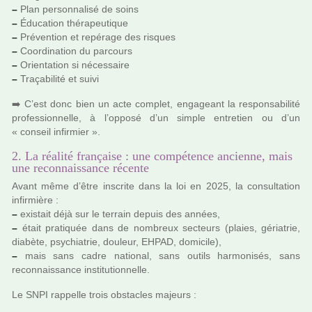
–
Plan per­son­na­lisé de soins
–
Éducation thé­ra­peu­ti­que
–
Prévention et repé­rage des ris­ques
–
Coordination du par­cours
–
Orientation si néces­saire
–
Traçabilité et suivi
➡️ C’est donc bien un acte com­plet, enga­geant la res­pon­sa­bi­lité
pro­fes­sion­nelle, à l’opposé d’un simple entre­tien ou d’un
« conseil infir­mier ».
2. La réalité française : une compétence ancienne, mais
une reconnaissance récente
Avant même d’être ins­crite dans la loi en 2025, la consul­ta­tion
infir­mière :
–
exis­tait déjà sur le ter­rain depuis des années,
–
était pra­ti­quée dans de nom­breux sec­teurs (plaies, géria­trie,
dia­bète, psy­chia­trie, dou­leur, EHPAD, domi­cile),
–
mais sans cadre natio­nal, sans outils har­mo­ni­sés, sans
reconnais­sance ins­ti­tu­tion­nelle.
Le SNPI rap­pelle trois obs­ta­cles majeurs :