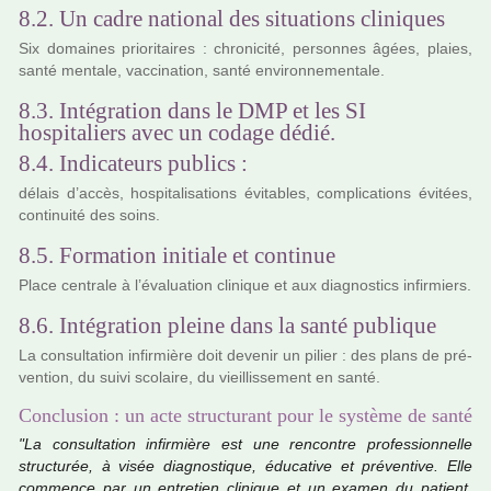
8.2. Un cadre national des situations cliniques
Six domai­nes prio­ri­tai­res : chro­ni­cité, per­son­nes âgées, plaies,
santé men­tale, vac­ci­na­tion, santé envi­ron­ne­men­tale.
8.3. Intégration dans le DMP et les SI
hospitaliers avec un codage dédié.
8.4. Indicateurs publics :
délais d’accès, hos­pi­ta­li­sa­tions évitables, com­pli­ca­tions évitées,
conti­nuité des soins.
8.5. Formation initiale et continue
Place cen­trale à l’évaluation cli­ni­que et aux diag­nos­tics infir­miers.
8.6. Intégration pleine dans la santé publique
La consul­ta­tion infir­mière doit deve­nir un pilier : des plans de pré­
ven­tion, du suivi sco­laire, du vieillis­se­ment en santé.
Conclusion : un acte structurant pour le système de santé
"La consul­­ta­­tion infir­­mière est une ren­­contre pro­­fes­­sion­­nelle
struc­­tu­­rée, à visée diag­­nos­­ti­­que, éducative et pré­­ven­­tive. Elle
com­­mence par un entre­­tien cli­­ni­­que et un examen du patient,