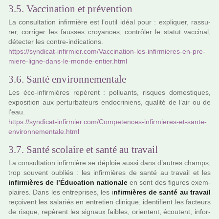
3.5. Vaccination et prévention
La consul­ta­tion infir­mière est l’outil idéal pour : expli­quer, ras­su­
rer, cor­ri­ger les faus­ses croyan­ces, contrô­ler le statut vac­ci­nal,
détec­ter les contre-indi­ca­tions.
https://syn­di­cat-infir­mier.com/Vaccination-les-infir­mie­res-en-pre­
miere-ligne-dans-le-monde-entier.html
3.6. Santé environnementale
Les éco-infir­miè­res repè­rent : pol­luants, ris­ques domes­ti­ques,
expo­si­tion aux per­tur­ba­teurs endo­cri­niens, qua­lité de l’air ou de
l’eau.
https://syn­di­cat-infir­mier.com/Competences-infir­mie­res-et-sante-
envi­ron­ne­men­tale.html
3.7. Santé scolaire et santé au travail
La consul­­ta­­tion infir­­mière se déploie aussi dans d’autres champs,
trop sou­­vent oubliés : les infir­­miè­­res de santé au tra­­vail et les
infir­­miè­­res de l’Éducation natio­­nale
en sont des figu­­res exem­­
plai­­res. Dans les entre­­pri­­ses, les i
nfir­­miè­­res de santé au tra­­vail
reçoi­­vent les sala­­riés en entre­­tien cli­­ni­­que, iden­­ti­­fient les fac­­teurs
de risque, repè­­rent les signaux fai­­bles, orien­­tent, écoutent, infor­­