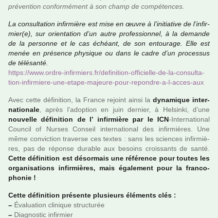
pré­ven­tion confor­mé­ment à son champ de com­pé­ten­ces.
La consul­ta­tion infir­mière est mise en œuvre à l’ini­tia­tive de l’infir­
mier(e), sur orien­ta­tion d’un autre pro­fes­sion­nel, à la demande
de la per­sonne et le cas échéant, de son entou­rage. Elle est
menée en pré­sence phy­si­que ou dans le cadre d’un pro­ces­sus
de télé­santé.
https://www.ordre-infir­miers.fr/defi­ni­tion-offi­cielle-de-la-consul­ta­
tion-infir­miere-une-etape-majeure-pour-repon­dre-a-l-acces-aux
Avec cette défi­ni­tion, la France rejoint ainsi la
dyna­mi­que inter­
na­tio­nale
, après l’adop­tion en juin der­nier, à Helsinki, d’une
nou­velle défi­ni­tion de l’ infir­mière par le ICN
-International
Council of Nurses Conseil inter­na­tio­nal des infir­miè­res. Une
même convic­tion tra­verse ces textes : sans les scien­ces infir­miè­
res, pas de réponse dura­ble aux besoins crois­sants de santé.
Cette défi­ni­tion est désor­mais une réfé­rence pour toutes les
orga­ni­sa­tions infir­miè­res, mais également pour la fran­co­
pho­nie !
Cette défi­ni­tion pré­sente plu­sieurs éléments clés :
–
Évaluation cli­ni­que struc­tu­rée
–
Diagnostic infir­mier