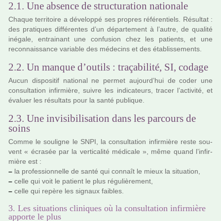
2.1. Une absence de structuration nationale
Chaque ter­ri­toire a déve­loppé ses pro­pres réfé­ren­tiels. Résultat :
des pra­ti­ques dif­fé­ren­tes d’un dépar­te­ment à l’autre, de qua­lité
iné­gale, entrai­nant une confu­sion chez les patients, et une
reconnais­sance varia­ble des méde­cins et des établissements.
2.2. Un manque d’outils : traçabilité, SI, codage
Aucun dis­po­si­tif natio­nal ne permet aujourd’hui de coder une
consul­ta­tion infir­mière, suivre les indi­ca­teurs, tracer l’acti­vité, et
évaluer les résul­tats pour la santé publi­que.
2.3. Une invisibilisation dans les parcours de
soins
Comme le sou­li­gne le SNPI, la consul­ta­tion infir­mière reste sou­
vent « écrasée par la ver­ti­ca­lité médi­cale », même quand l’infir­
mière est :
–
la pro­fes­sion­nelle de santé qui connaît le mieux la situa­tion,
–
celle qui voit le patient le plus régu­liè­re­ment,
–
celle qui repère les signaux fai­bles.
3. Les situations cliniques où la consultation infirmière
apporte le plus