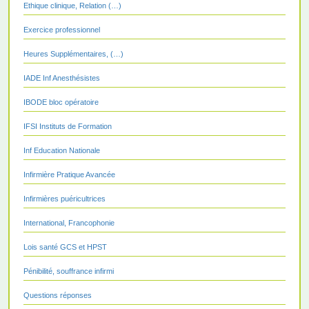
Ethique clinique, Relation (…)
Exercice professionnel
Heures Supplémentaires, (…)
IADE Inf Anesthésistes
IBODE bloc opératoire
IFSI Instituts de Formation
Inf Education Nationale
Infirmière Pratique Avancée
Infirmières puéricultrices
International, Francophonie
Lois santé GCS et HPST
Pénibilité, souffrance infirmi
Questions réponses