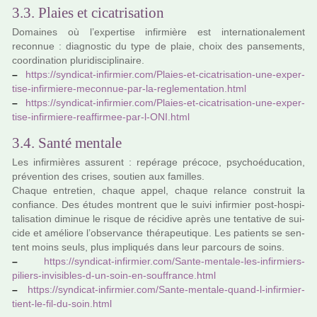
3.3. Plaies et cicatrisation
Domaines où l’exper­tise infir­mière est inter­na­tio­na­le­ment
reconnue : diag­nos­tic du type de plaie, choix des pan­se­ments,
coor­di­na­tion plu­ri­dis­ci­pli­naire.
–
https://syn­di­cat-infir­mier.com/Plaies-et-cica­tri­sa­tion-une-exper­
tise-infir­miere-meconnue-par-la-regle­men­ta­tion.html
–
https://syn­di­cat-infir­mier.com/Plaies-et-cica­tri­sa­tion-une-exper­
tise-infir­miere-reaf­fir­mee-par-l-ONI.html
3.4. Santé mentale
Les infir­miè­res assu­rent : repé­rage pré­coce, psy­choé­du­ca­tion,
pré­ven­tion des crises, sou­tien aux famil­les.
Chaque entre­tien, chaque appel, chaque relance cons­truit la
confiance. Des études mon­trent que le suivi infir­mier post-hos­pi­
ta­li­sa­tion dimi­nue le risque de réci­dive après une ten­ta­tive de sui­
cide et amé­liore l’obser­vance thé­ra­peu­ti­que. Les patients se sen­
tent moins seuls, plus impli­qués dans leur par­cours de soins.
–
https://syn­di­cat-infir­mier.com/Sante-men­tale-les-infir­miers-
piliers-invi­si­bles-d-un-soin-en-souf­france.html
–
https://syn­di­cat-infir­mier.com/Sante-men­tale-quand-l-infir­mier-
tient-le-fil-du-soin.html