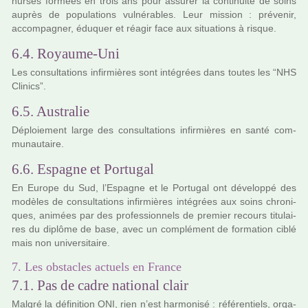
nurses for­­mées en trois ans pour assu­­rer la conti­­nuité de soins
auprès de popu­­la­­tions vul­­né­­ra­­bles. Leur mis­­sion : pré­­ve­­nir,
accom­­pa­­gner, éduquer et réagir face aux situa­­tions à risque.
6.4. Royaume-Uni
Les consul­ta­tions infir­miè­res sont inté­grées dans toutes les “NHS
Clinics”.
6.5. Australie
Déploiement large des consul­ta­tions infir­miè­res en santé com­
mu­nau­taire.
6.6. Espagne et Portugal
En Europe du Sud, l’Espagne et le Portugal ont déve­­loppé des
modè­­les de consul­­ta­­tions infir­­miè­­res inté­­grées aux soins chro­­ni­­
ques, ani­­mées par des pro­­fes­­sion­­nels de pre­­mier recours titu­­lai­­
res du diplôme de base, avec un com­­plé­­ment de for­­ma­­tion ciblé
mais non uni­­ver­­si­­taire.
7. Les obstacles actuels en France
7.1. Pas de cadre national clair
Malgré la défi­ni­tion ONI, rien n’est har­mo­nisé : réfé­ren­tiels, orga­