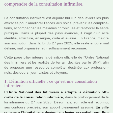
comprendre de la consultation infirmière.
La consul­ta­tion infir­mière est aujourd’hui l’un des leviers les plus
effi­ca­ces pour amé­lio­rer l’accès aux soins, pré­ve­nir les com­pli­ca­
tions, accom­pa­gner les mala­dies chro­ni­ques et ren­for­cer la santé
publi­que. Dans la plu­part des pays avan­cés, il s’agit d’un acte
iden­ti­fié, struc­turé, ensei­gné, codé et évalué. En France, malgré
son ins­crip­tion dans la loi du 27 juin 2025, elle reste encore mal
défi­nie, mal orga­ni­sée, et insuf­fi­sam­ment reconnue.
Cette page pilier intè­gre la défi­ni­tion offi­cielle de l’Ordre National
des Infirmiers et les réa­li­tés de ter­rain décri­tes par le SNPI, afin
de pro­po­ser une res­source com­plète, des­ti­née aux pro­fes­sion­
nels, déci­deurs, jour­na­lis­tes et citoyens.
1. Définition officielle : ce qu’est une consultation
infirmière
L’Ordre National des Infirmiers a adopté la défi­ni­tion offi­
cielle de la consul­ta­tion infir­mière
, dans le pro­lon­ge­ment de la
loi infir­mière du 27 juin 2025. Désormais, son rôle est reconnu,
ses contours pré­ci­sés, son apport plei­ne­ment assumé.
En ville
comme à l’hôpi­tal, elle devient un levier essen­tiel pour flui­