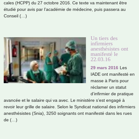
ca­les (HCPP) du 27 octo­bre 2016. Ce texte va main­te­nant être
étudié pour avis par l’aca­dé­mie de méde­cine, puis pas­sera au
Conseil (…)
Un tiers des
infirmiers
anesthésistes ont
manifesté le
22.03.16
29 mars 2016
Les
IADE ont mani­festé en
masse à Paris pour
récla­mer un statut
d’infir­mier de pra­ti­que
avan­cée et le salaire qui va avec. Le minis­tère s’est engagé à
revoir leur grille de salaire. Selon le Syndicat natio­nal des infir­miers
anes­thé­sis­tes (Snia), 3250 soi­gnants ont mani­festé dans les rues
de (…)