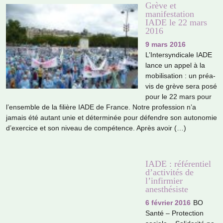
Grève et
manifestation
IADE le 22 mars
2016
9 mars 2016
L’Intersyndicale IADE
lance un appel à la
mobi­li­sa­tion : un préa­
vis de grève sera posé
pour le 22 mars pour
l’ensem­ble de la filière IADE de France. Notre pro­fes­sion n’a
jamais été autant unie et déter­mi­née pour défen­dre son auto­no­mie
d’exer­cice et son niveau de com­pé­tence. Après avoir (…)
IADE : référentiel
d’activités de
l’infirmier
anesthésiste
6 février 2016
BO
Santé – Protection