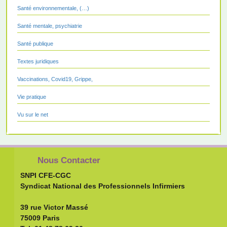
Santé environnementale, (…)
Santé mentale, psychiatrie
Santé publique
Textes juridiques
Vaccinations, Covid19, Grippe,
Vie pratique
Vu sur le net
Nous Contacter
SNPI CFE-CGC
Syndicat National des Professionnels Infirmiers
39 rue Victor Massé
75009 Paris