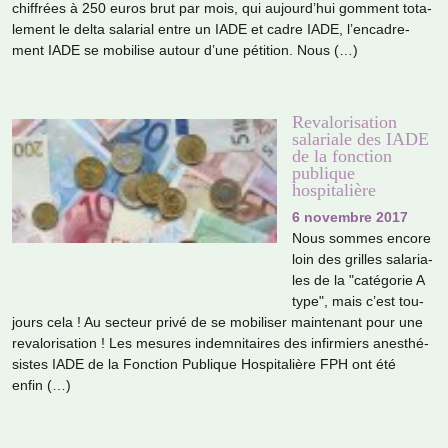
chif­frées à 250 euros brut par mois, qui aujourd’hui gom­ment tota­
le­ment le delta sala­rial entre un IADE et cadre IADE, l’enca­dre­
ment IADE se mobi­lise autour d’une péti­tion. Nous (…)
Revalorisation
salariale des IADE
de la fonction
publique
hospitalière
6 novembre 2017
Nous sommes encore
loin des grilles sala­ria­
les de la "caté­go­rie A
type", mais c’est tou­
jours cela ! Au sec­teur privé de se mobi­li­ser main­te­nant pour une
reva­lo­ri­sa­tion ! Les mesu­res indem­ni­tai­res des infir­miers anes­thé­
sis­tes IADE de la Fonction Publique Hospitalière FPH ont été
enfin (…)