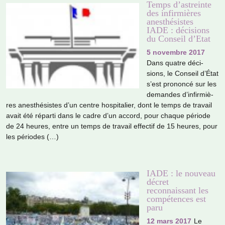
Temps d’astreinte
des infirmières
anesthésistes
IADE : décisions
du Conseil d’Etat
5 novembre 2017
Dans quatre déci­
sions, le Conseil d’État
s’est pro­noncé sur les
deman­des d’infir­miè­
res anes­thé­sis­tes d’un centre hos­pi­ta­lier, dont le temps de tra­vail
avait été réparti dans le cadre d’un accord, pour chaque période
de 24 heures, entre un temps de tra­vail effec­tif de 15 heures, pour
les pério­des (…)
IADE : le nouveau
décret
reconnaissant les
compétences est
paru
12 mars 2017
Le