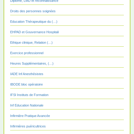
Diplôme, LMD et reconnaissance
Droits des personnes soignées
Education Thérapeutique du (…)
EHPAD et Gouvernance Hospitali
Ethique clinique, Relation (…)
Exercice professionnel
Heures Supplémentaires, (…)
IADE Inf Anesthésistes
IBODE bloc opératoire
IFSI Instituts de Formation
Inf Education Nationale
Infirmière Pratique Avancée
Infirmières puéricultrices