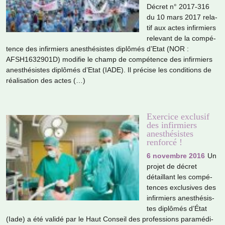
Décret n° 2017-316
du 10 mars 2017 rela­
tif aux actes infir­miers
rele­vant de la com­pé­
tence des infir­miers anes­thé­sis­tes diplô­més d’Etat (NOR :
AFSH1632901D) modi­fie le champ de com­pé­tence des infir­miers
anes­thé­sis­tes diplô­més d’Etat (IADE). Il pré­cise les condi­tions de
réa­li­sa­tion des actes (…)
Exercice exclusif
des infirmiers
anesthésistes
renforcé !
6 novembre 2016
Un
projet de décret
détaillant les com­pé­
ten­ces exclu­si­ves des
infir­miers anes­thé­sis­
tes diplô­més d’État
(Iade) a été validé par le Haut Conseil des pro­fes­sions para­mé­di­