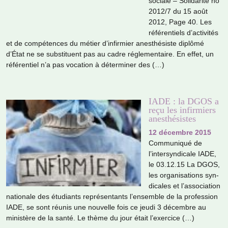
sociale – Solidarité no
2012/7 du 15 août
2012, Page 40. Les
réfé­ren­tiels d’acti­vi­tés
et de com­pé­ten­ces du métier d’infir­mier anes­thé­siste diplômé
d’État ne se sub­sti­tuent pas au cadre régle­men­taire. En effet, un
réfé­ren­tiel n’a pas voca­tion à déter­mi­ner des (…)
IADE : la DGOS a
reçu les infirmiers
anesthésistes
12 décembre 2015
Communiqué de
l’inter­syn­di­cale IADE,
le 03.12.15 La DGOS,
les orga­ni­sa­tions syn­
di­ca­les et l’asso­cia­tion
natio­nale des étudiants repré­sen­tants l’ensem­ble de la pro­fes­sion
IADE, se sont réunis une nou­velle fois ce jeudi 3 décem­bre au
minis­tère de la santé. Le thème du jour était l’exer­cice (…)