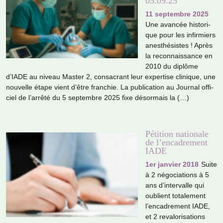
05.09.25
11 septembre 2025
Une avan­cée his­to­ri­
que pour les infir­miers
anes­thé­sis­tes ! Après
la reconnais­sance en
2010 du diplôme
d’IADE au niveau Master 2, consa­crant leur exper­tise cli­ni­que, une
nou­velle étape vient d’être fran­chie. La publi­ca­tion au Journal offi­
ciel de l’arrêté du 5 sep­tem­bre 2025 fixe désor­mais la (…)
Pétition nationale
de l’encadrement
IADE
1er janvier 2018
Suite
à 2 négo­cia­tions à 5
ans d’inter­valle qui
oublient tota­le­ment
l’enca­dre­ment IADE,
et 2 reva­lo­ri­sa­tions