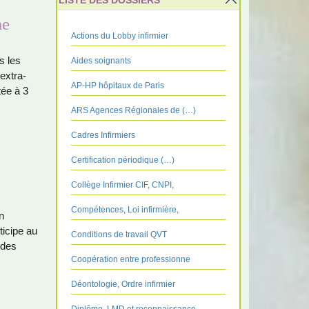
LISTE DES DOSSIERS
me
Actions du Lobby infirmier
us les
Aides soignants
 extra­
AP-HP hôpitaux de Paris
­tée à 3
ARS Agences Régionales de (…)
Cadres Infirmiers
Certification périodique (…)
Collège Infirmier CIF, CNPI,
Compétences, Loi infirmière,
n
i­cipe au
Conditions de travail QVT
 des
Coopération entre professionne
Déontologie, Ordre infirmier