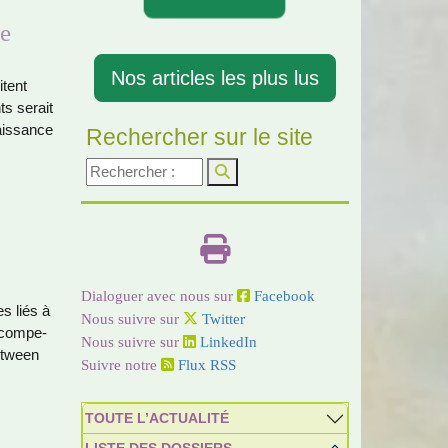
de
Nos articles les plus lus
­tent
ts serait
ais­sance
Rechercher sur le site
Dialoguer avec nous sur
Facebook
es liés à
Nous suivre sur
Twitter
 com­pe­
Nous suivre sur
LinkedIn
et­ween
Suivre notre
Flux RSS
TOUTE L’ACTUALITÉ