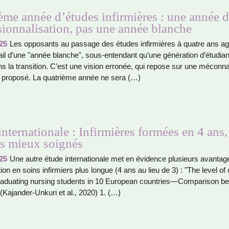
ème année d’études infirmières : une année 
sionnalisation, pas une année blanche
25
Les oppo­sants au pas­sage des études infir­miè­res à quatre ans agi
il d’une "année blan­che", sous-enten­dant qu’une géné­ra­tion d’étudian
s la tran­si­tion. C’est une vision erro­née, qui repose sur une méconn
pro­posé. La qua­trième année ne sera (…)
internationale : Infirmières formées en 4 ans,
ts mieux soignés
25
Une autre étude inter­na­tio­nale met en évidence plu­sieurs avan­ta­g
tion en soins infir­miers plus longue (4 ans au lieu de 3) : "The level of
a­dua­ting nur­sing stu­dents in 10 European coun­tries—­Com­pa­ri­son b
 (Kajander-Unkuri et al., 2020) 1. (…)