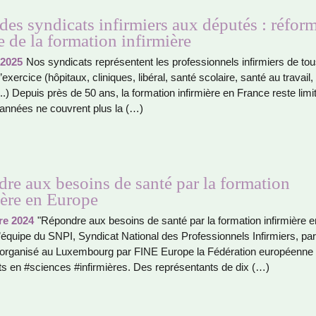
des syndicats infirmiers aux députés : réfor
e de la formation infirmière
 2025
Nos syn­di­cats repré­sen­tent les pro­fes­sion­nels infir­miers de to
exer­cice (hôpi­taux, cli­ni­ques, libé­ral, santé sco­laire, santé au tra­vail,
ier...) Depuis près de 50 ans, la for­ma­tion infir­mière en France reste limi
 années ne cou­vrent plus la (…)
re aux besoins de santé par la formation
ière en Europe
re 2024
"Répondre aux besoins de santé par la for­ma­tion infir­mière e
l’équipe du SNPI, Syndicat National des Professionnels Infirmiers, par­t
 orga­nisé au Luxembourg par FINE Europe la Fédération euro­péenne
s en #scien­ces #in­fir­miè­res. Des repré­sen­tants de dix (…)