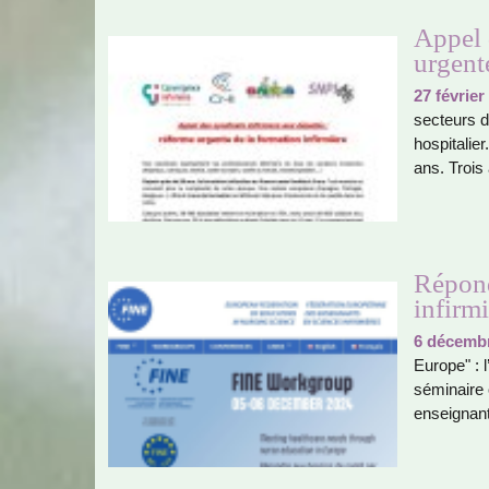
Appel 
urgent
27 février
sec­teurs d’
hos­pi­ta­l
ans. Trois
Répond
infirm
6 décemb
Europe" : 
sémi­naire
ensei­gnant