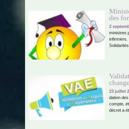
Minist
des fo
2 septemb
minis­tres
infir­mier
Solidarité
Valida
change
23 juillet 
da­tion de
compte, ét
décret a ét