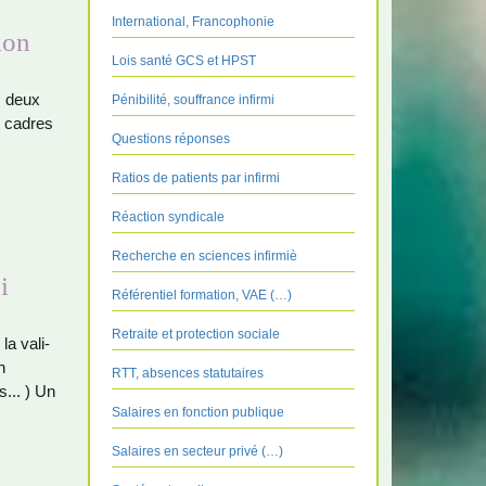
International, Francophonie
ion
Lois santé GCS et HPST
s deux
Pénibilité, souffrance infirmi
t cadres
Questions réponses
Ratios de patients par infirmi
Réaction syndicale
Recherche en sciences infirmiè
i
Référentiel formation, VAE (…)
Retraite et protection sociale
la vali­
n
RTT, absences statutaires
... ) Un
Salaires en fonction publique
Salaires en secteur privé (…)