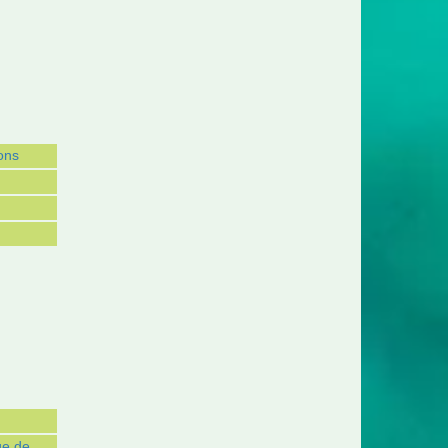
ons
ge de