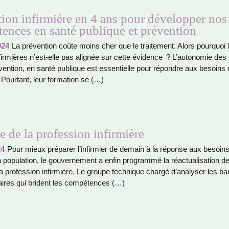
ion infirmière en 4 ans pour développer nos
ences en santé publique et prévention
024
La pré­ven­tion coûte moins cher que le trai­te­ment. Alors pour­quoi 
fir­miè­res n’est-elle pas ali­gnée sur cette évidence ? L’auto­no­mie des i
ven­tion, en santé publi­que est essen­tielle pour répon­dre aux besoins
Pourtant, leur for­ma­tion se (…)
e de la profession infirmière
24
Pour mieux pré­pa­rer l’infir­mier de demain à la réponse aux besoin
 popu­la­tion, le gou­ver­ne­ment a enfin pro­grammé la réac­tua­li­sa­tion 
a pro­fes­sion infir­mière. Le groupe tech­ni­que chargé d’ana­ly­ser les bar­
ai­res qui bri­dent les com­pé­ten­ces (…)