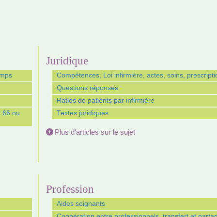
Juridique
emps
Compétences, Loi infirmière, actes, soins, prescripti
Questions réponses
Ratios de patients par infirmière
C 66 ou
Textes juridiques
Plus d'articles sur le sujet
Profession
Aides soignants
Coopération entre professionnels, transfert et parta