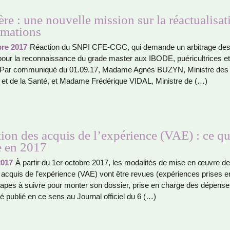
ère : une nouvelle mission sur la réactualisat
rmations
re 2017
Réaction du SNPI CFE-CGC, qui demande un arbi­trage de
 pour la reconnais­sance du grade master aux IBODE, pué­ri­cultri­ces e
s. Par com­mu­ni­qué du 01.09.17, Madame Agnès BUZYN, Ministre des
s et de la Santé, et Madame Frédérique VIDAL, Ministre de (…)
tion des acquis de l’expérience (VAE) : ce qu
 en 2017
2017
À partir du 1er octo­bre 2017, les moda­li­tés de mise en œuvre de 
s acquis de l’expé­rience (VAE) vont être revues (expé­rien­ces prises e
apes à suivre pour monter son dos­sier, prise en charge des dépen­ses
é publié en ce sens au Journal offi­ciel du 6 (…)