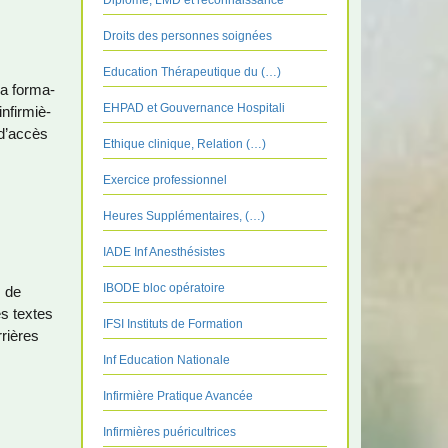
Diplôme, LMD et reconnaissance
Droits des personnes soignées
Education Thérapeutique du (…)
la for­ma­
EHPAD et Gouvernance Hospitali
nfir­miè­
 d’accès
Ethique clinique, Relation (…)
Exercice professionnel
Heures Supplémentaires, (…)
IADE Inf Anesthésistes
IBODE bloc opératoire
s de
des textes
IFSI Instituts de Formation
riè­res
Inf Education Nationale
Infirmière Pratique Avancée
Infirmières puéricultrices