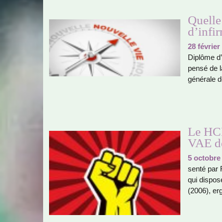
Quelle
d’infir
28 février
Diplôme d’É
pensé de 
géné­rale 
Le HCP
VAE de
5 octobre
senté par 
qui dis­po­
(2006), er