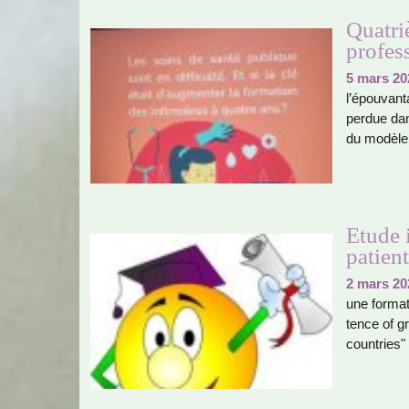
Quatri
profes
5 mars 20
l’épouvanta
perdue dan
du modèle 
Etude 
patien
2 mars 20
une for­ma­
tence of gr
coun­tries"