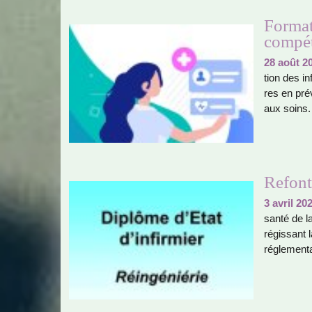
Format
compét
28 août 2
tion des in
res en pré­
aux soins. 
Refont
3 avril 20
santé de la
régis­sant l
régle­men­t