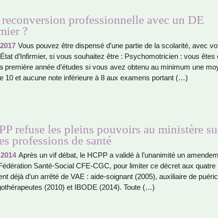
 reconversion professionnelle avec un DE
mier ?
 2017
Vous pouvez être dis­pensé d’une partie de la sco­la­rité, avec vo
tat d’Infirmier, si vous sou­hai­tez être : Psychomotricien : vous êtes 
la pre­mière année d’études si vous avez obtenu au mini­mum une m
de 10 et aucune note infé­rieure à 8 aux exa­mens por­tant (…)
P refuse les pleins pouvoirs au ministère su
s professions de santé
 2014
Après un vif débat, le HCPP a validé à l’una­ni­mité un amen­de­
Fédération Santé-Social CFE-CGC, pour limi­ter ce décret aux quatre
sent déjà d’un arrêté de VAE : aide-soi­gnant (2005), auxi­liaire de pué­ri­c
go­thé­ra­peu­tes (2010) et IBODE (2014). Toute (…)