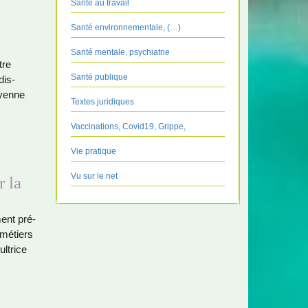
Santé au travail
Santé environnementale, (…)
Santé mentale, psychiatrie
tre
Santé publique
dis­
oyenne
Textes juridiques
Vaccinations, Covid19, Grippe,
Vie pratique
Vu sur le net
r la
ment pré­
 métiers
ultrice