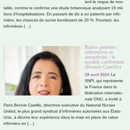
tent le risque de mor­
ta­lité, comme le confirme une étude bri­tan­ni­que ana­ly­sant 19 mil­
lions d’hos­pi­ta­li­sa­tions. En pas­sant de dix à six patients par infir­
mière, les chan­ces de survie bon­dis­sent de 20 %. Pourtant, les
infir­miè­res (…)
Ratios patients /
infirmières et
attractivité : le
modèle californien
(Bonnie Castillo)
28 avril 2024
Le
SNPI, qui repré­sente
la France dans la
fédé­ra­tion inter­na­tio­
nale GNU, a invité à
Paris Bonnie Castillo, direc­trice exé­cu­tive du National Nurses
United, le plus grand syn­di­cat d’infir­miè­res auto­ri­sées aux États-
Unis, à décrire leur expé­rience dans la mise en place de ratios
infir­miers en (…)