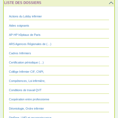
LISTE DES DOSSIERS
Actions du Lobby infirmier
Aides soignants
AP-HP hôpitaux de Paris
ARS Agences Régionales de (…)
Cadres Infirmiers
Certification périodique (…)
Collège Infirmier CIF, CNPI,
Compétences, Loi infirmière,
Conditions de travail QVT
Coopération entre professionne
Déontologie, Ordre infirmier
Diplôme, LMD et reconnaissance