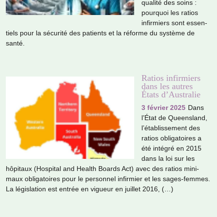
qua­lité des soins :
pour­quoi les ratios
infir­miers sont essen­
tiels pour la sécu­rité des patients et la réforme du sys­tème de
santé.
Ratios infirmiers
dans les autres
États d’Australie
3 février 2025
Dans
l’État de Queensland,
l’établissement des
ratios obli­ga­toi­res a
été inté­gré en 2015
dans la loi sur les
hôpi­taux (Hospital and Health Boards Act) avec des ratios mini­
maux obli­ga­toi­res pour le per­son­nel infir­mier et les sages-femmes.
La légis­la­tion est entrée en vigueur en juillet 2016, (…)