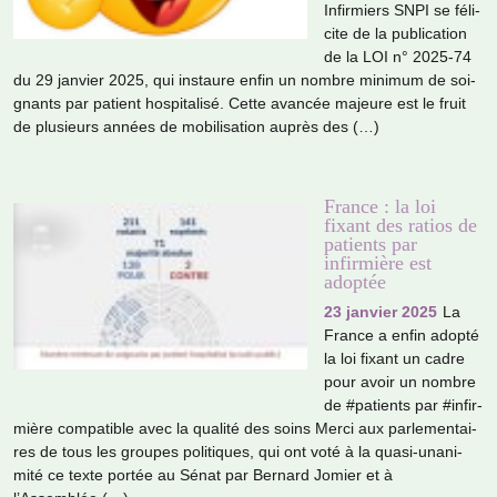
Infirmiers SNPI se féli­
cite de la publi­ca­tion
de la LOI n° 2025-74
du 29 jan­vier 2025, qui ins­taure enfin un nombre mini­mum de soi­
gnants par patient hos­pi­ta­lisé. Cette avan­cée majeure est le fruit
de plu­sieurs années de mobi­li­sa­tion auprès des (…)
France : la loi
fixant des ratios de
patients par
infirmière est
adoptée
23 janvier 2025
La
France a enfin adopté
la loi fixant un cadre
pour avoir un nombre
de #pa­tients par #in­fir­
mière com­pa­ti­ble avec la qua­lité des soins Merci aux par­le­men­tai­
res de tous les grou­pes poli­ti­ques, qui ont voté à la quasi-una­ni­
mité ce texte portée au Sénat par Bernard Jomier et à