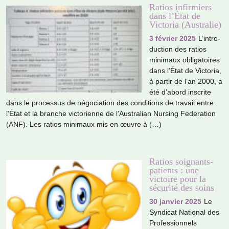
Ratios infirmiers
dans l’État de
Victoria (Australie)
3 février 2025
L’intro­
duc­tion des ratios
mini­maux obli­ga­toi­res
dans l’État de Victoria,
à partir de l’an 2000, a
été d’abord ins­crite
dans le pro­ces­sus de négo­cia­tion des condi­tions de tra­vail entre
l’État et la bran­che vic­to­rienne de l’Australian Nursing Federation
(ANF). Les ratios mini­maux mis en œuvre à (…)
Ratios soignants-
patients : une
victoire pour la
sécurité des soins
30 janvier 2025
Le
Syndicat National des
Professionnels