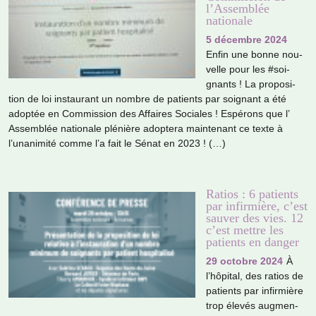
l’Assemblée
nationale
5 décembre 2024
Enfin une bonne nou­
velle pour les #soi­
gnants ! La pro­po­si­
tion de loi ins­tau­rant un nombre de patients par soi­gnant a été
adop­tée en Commission des Affaires Sociales ! Espérons que l’
Assemblée natio­nale plé­nière adop­tera main­te­nant ce texte à
l’una­ni­mité comme l’a fait le Sénat en 2023 ! (…)
Ratios : 6 patients
par infirmière, c’est
sauver des vies. 12
c’est mettre les
patients en danger
29 octobre 2024
À
l’hôpi­tal, des ratios de
patients par infir­mière
trop élevés aug­men­