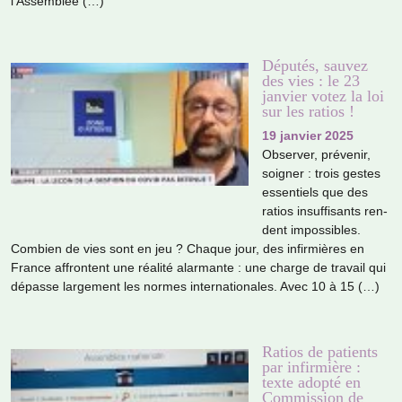
l’Assemblée (…)
Députés, sauvez
des vies : le 23
janvier votez la loi
sur les ratios !
19 janvier 2025
Observer, pré­ve­nir,
soi­gner : trois gestes
essen­tiels que des
ratios insuf­fi­sants ren­
dent impos­si­bles.
Combien de vies sont en jeu ? Chaque jour, des infir­miè­res en
France affron­tent une réa­lité alar­mante : une charge de tra­vail qui
dépasse lar­ge­ment les normes inter­na­tio­na­les. Avec 10 à 15 (…)
Ratios de patients
par infirmière :
texte adopté en
Commission de