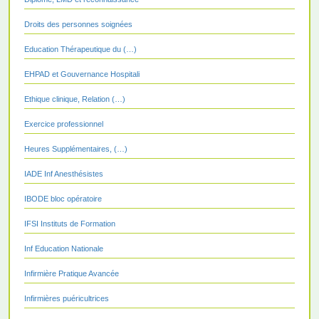
Droits des personnes soignées
Education Thérapeutique du (…)
EHPAD et Gouvernance Hospitali
Ethique clinique, Relation (…)
Exercice professionnel
Heures Supplémentaires, (…)
IADE Inf Anesthésistes
IBODE bloc opératoire
IFSI Instituts de Formation
Inf Education Nationale
Infirmière Pratique Avancée
Infirmières puéricultrices