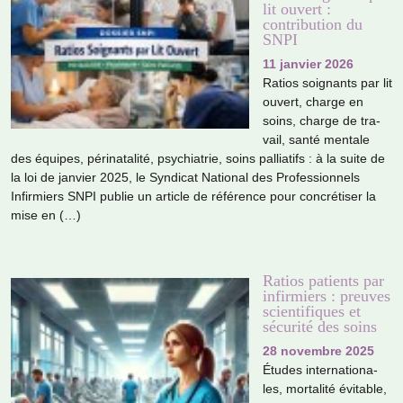
lit ouvert :
contribution du
SNPI
11 janvier 2026
Ratios soi­gnants par lit
ouvert, charge en
soins, charge de tra­
vail, santé men­tale
des équipes, péri­na­ta­lité, psy­chia­trie, soins pal­lia­tifs : à la suite de
la loi de jan­vier 2025, le Syndicat National des Professionnels
Infirmiers SNPI publie un arti­cle de réfé­rence pour concré­ti­ser la
mise en (…)
Ratios patients par
infirmiers : preuves
scientifiques et
sécurité des soins
28 novembre 2025
Études inter­na­tio­na­
les, mor­ta­lité évitable,