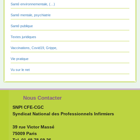
Santé environnementale, (…)
Santé mentale, psychiatrie
Santé publique
Textes juridiques
Vaccinations, Covid19, Grippe,
Vie pratique
Vu sur le net
Nous Contacter
SNPI CFE-CGC
Syndicat National des Professionnels Infirmiers
39 rue Victor Massé
75009 Paris
Tel.
01.48.78.69.26