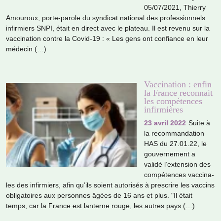
05/07/2021, Thierry
Amouroux, porte-parole du syn­di­cat natio­nal des pro­fes­sion­nels
infir­miers SNPI, était en direct avec le pla­teau. Il est revenu sur la
vac­ci­na­tion contre la Covid-19 : « Les gens ont confiance en leur
méde­cin (…)
Vaccination : enfin
la France reconnait
les compétences
infirmières
23 avril 2022
Suite à
la recom­man­da­tion
HAS du 27.01.22, le
gou­ver­ne­ment a
validé l’exten­sion des
com­pé­ten­ces vac­ci­na­
les des infir­miers, afin qu’ils soient auto­ri­sés à pres­crire les vac­cins
obli­ga­toi­res aux per­son­nes âgées de 16 ans et plus. "Il était
temps, car la France est lan­terne rouge, les autres pays (…)