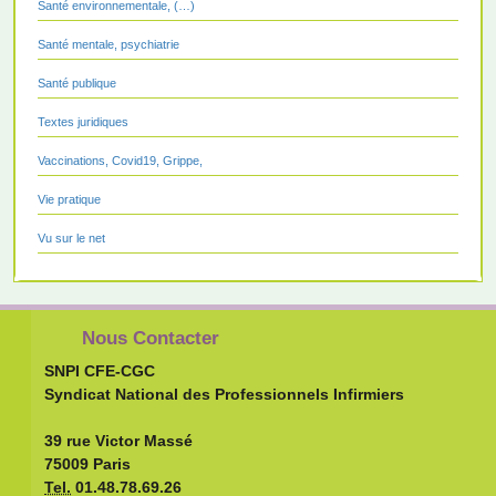
Santé environnementale, (…)
Santé mentale, psychiatrie
Santé publique
Textes juridiques
Vaccinations, Covid19, Grippe,
Vie pratique
Vu sur le net
Nous Contacter
SNPI CFE-CGC
Syndicat National des Professionnels Infirmiers
39 rue Victor Massé
75009 Paris
Tel.
01.48.78.69.26