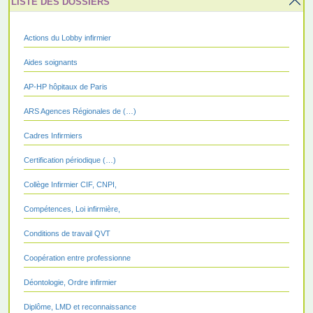
LISTE DES DOSSIERS
Actions du Lobby infirmier
Aides soignants
AP-HP hôpitaux de Paris
ARS Agences Régionales de (…)
Cadres Infirmiers
Certification périodique (…)
Collège Infirmier CIF, CNPI,
Compétences, Loi infirmière,
Conditions de travail QVT
Coopération entre professionne
Déontologie, Ordre infirmier
Diplôme, LMD et reconnaissance