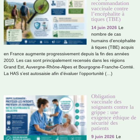
recommandation
vaccinale contre
l’encéphalite à
tiques (TBE)
14 juin 2026
Le
nombre de cas
humains d’encé­pha­lite
à tiques (TBE) acquis
en France aug­mente pro­gres­si­ve­ment depuis la fin des années
2010. Les cas sont prin­ci­pa­le­ment recen­sés dans les régions
Grand Est, Auvergne‑Rhône‑Alpes et Bourgogne‑Franche‑Comté.
La HAS s’est auto­sai­sie afin d’évaluer l’oppor­tu­nité (…)
Obligation
vaccinale des
soignants contre la
grippe : une
exigence éthique de
sécurité des
patients
9 juin 2026
Le