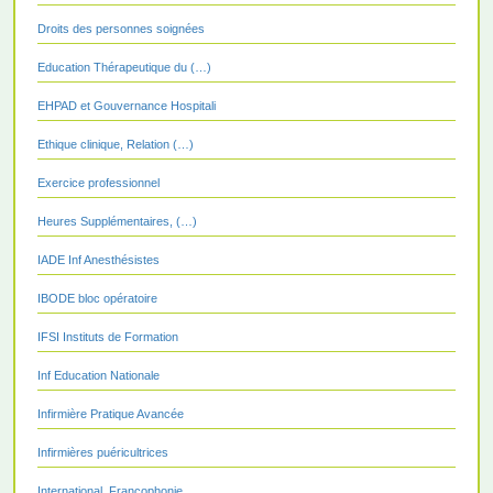
Droits des personnes soignées
Education Thérapeutique du (…)
EHPAD et Gouvernance Hospitali
Ethique clinique, Relation (…)
Exercice professionnel
Heures Supplémentaires, (…)
IADE Inf Anesthésistes
IBODE bloc opératoire
IFSI Instituts de Formation
Inf Education Nationale
Infirmière Pratique Avancée
Infirmières puéricultrices
International, Francophonie