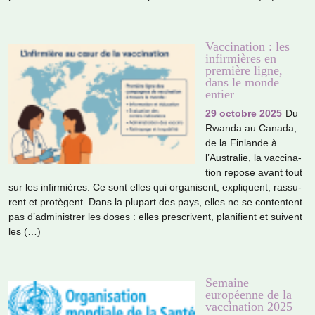
Vaccination : les
infirmières en
première ligne,
dans le monde
entier
29 octobre 2025
Du
Rwanda au Canada,
de la Finlande à
l’Australie, la vac­ci­na­
tion repose avant tout
sur les infir­miè­res. Ce sont elles qui orga­ni­sent, expli­quent, ras­su­
rent et pro­tè­gent. Dans la plu­part des pays, elles ne se conten­tent
pas d’admi­nis­trer les doses : elles pres­cri­vent, pla­ni­fient et sui­vent
les (…)
Semaine
européenne de la
vaccination 2025