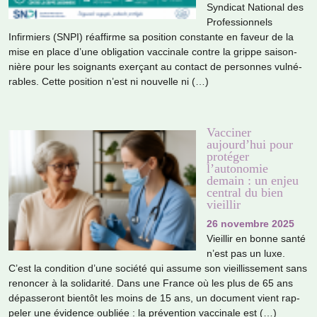
Syndicat National des
Professionnels
Infirmiers (SNPI) réaf­firme sa posi­tion cons­tante en faveur de la
mise en place d’une obli­ga­tion vac­ci­nale contre la grippe sai­son­
nière pour les soi­gnants exer­çant au contact de per­son­nes vul­né­
ra­bles. Cette posi­tion n’est ni nou­velle ni (…)
Vacciner
aujourd’hui pour
protéger
l’autonomie
demain : un enjeu
central du bien
vieillir
26 novembre 2025
Vieillir en bonne santé
n’est pas un luxe.
C’est la condi­tion d’une société qui assume son vieillis­se­ment sans
renon­cer à la soli­da­rité. Dans une France où les plus de 65 ans
dépas­se­ront bien­tôt les moins de 15 ans, un docu­ment vient rap­
pe­ler une évidence oubliée : la pré­ven­tion vac­ci­nale est (…)