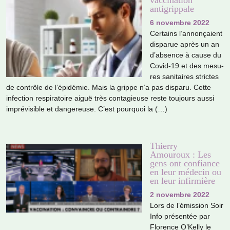
antigrippale
6 novembre 2022
Certains l’annon­çaient
dis­pa­rue après un an
d’absence à cause du
Covid-19 et des mesu­
res sani­tai­res stric­tes
de contrôle de l’épidémie. Mais la grippe n’a pas dis­paru. Cette
infec­tion res­pi­ra­toire aiguë très conta­gieuse reste tou­jours aussi
impré­vi­si­ble et dan­ge­reuse. C’est pour­quoi la (…)
Thierry
Amouroux : Les
gens ont confiance
en leur médecin ou
en leur infirmière
2 novembre 2022
Lors de l’émission Soir
Info pré­sen­tée par
Florence O’Kelly le