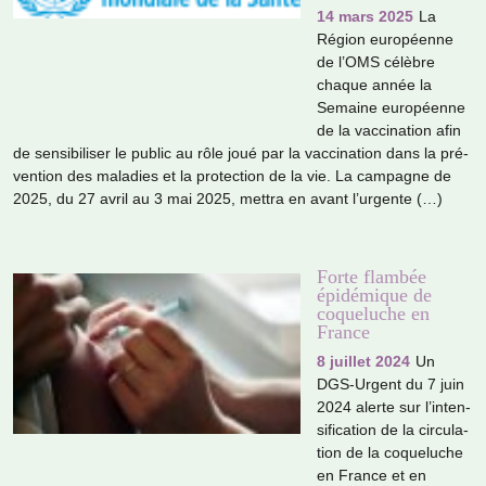
14 mars 2025
La
Région euro­péenne
de l’OMS célè­bre
chaque année la
Semaine euro­péenne
de la vac­ci­na­tion afin
de sen­si­bi­li­ser le public au rôle joué par la vac­ci­na­tion dans la pré­
ven­tion des mala­dies et la pro­tec­tion de la vie. La cam­pa­gne de
2025, du 27 avril au 3 mai 2025, mettra en avant l’urgente (…)
Forte flambée
épidémique de
coqueluche en
France
8 juillet 2024
Un
DGS-Urgent du 7 juin
2024 alerte sur l’inten­
si­fi­ca­tion de la cir­cu­la­
tion de la coque­lu­che
en France et en