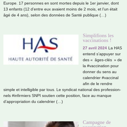
Europe. 17 per­son­nes en sont mortes depuis le 1er jan­vier, dont
13 enfants (12 d’entre eux avaient moins de 2 mois, et l’un était
âgé de 4 ans), selon des don­nées de Santé publi­que (…)
Simplifions les
vaccinations !
27 avril 2024
La HAS
entend s’appuyer sur
des « âges-clés » de
la #vac­ci­na­tion pour
donner du sens au
calen­drier #vac­ci­nal
afin de le rendre
simple et intel­li­gi­ble par tous. Le syn­di­cat natio­nal des pro­fes­sion­
nels #in­fir­miers SNPI sou­tien cette posi­tion, face au manque
d’appro­pria­tion du calen­drier (…)
Campagne de
vaccination