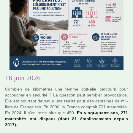
16 juin 2026
Combien de kilo­mè­tres une femme doit-elle par­cou­rir pour
accou­cher en sécu­rité ? La ques­tion peut sem­bler pro­vo­ca­trice.
Elle est pour­tant deve­nue une réa­lité pour des cen­tai­nes de mil­
liers de Françaises. En 2000, la France comp­tait 721 mater­ni­tés.
En 2024, il n’en reste plus que 450.
En vingt-quatre ans, 271
mater­ni­tés ont dis­paru (dont 81 établissements depuis
2017).