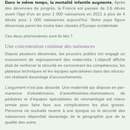
Dans le même temps, la mor­ta­lité infan­tile aug­mente.
Après
des décen­nies de pro­grès, la France est passée de 3,6 décès
avant l’âge d’un an pour 1 000 nais­san­ces en 2021 à plus de 4
décès pour 1 000 nais­san­ces aujourd’hui. Notre pays figure
désor­mais parmi les moins bien clas­sés d’Europe occi­den­tale.
Ces deux phé­no­mè­nes sont-ils liés ?
Une concentration continue des naissances
Depuis plu­sieurs décen­nies, les pou­voirs publics ont engagé un
mou­ve­ment de regrou­pe­ment des mater­ni­tés. L’objec­tif affi­ché
était de ren­for­cer la sécu­rité en concen­trant les com­pé­ten­ces, les
pla­teaux tech­ni­ques et les équipes spé­cia­li­sées dans des struc­tu­
res réa­li­sant davan­tage d’accou­che­ments.
L’argu­ment n’est pas absurde. Une mater­nité qui dis­pose en per­
ma­nence d’obs­té­tri­ciens, d’anes­thé­sis­tes-réa­ni­ma­teurs, de
pédia­tres et d’équipes spé­cia­li­sées de néo­na­to­lo­gie est mieux
armée pour faire face aux com­pli­ca­tions les plus graves.
Personne ne sou­haite reve­nir à une époque où la sécu­rité des
nais­san­ces dépen­dait davan­tage de la géo­gra­phie que de la
qua­lité des soins.