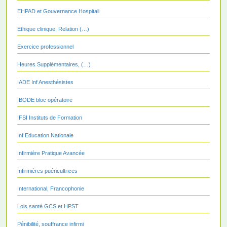
EHPAD et Gouvernance Hospitali
Ethique clinique, Relation (…)
Exercice professionnel
Heures Supplémentaires, (…)
IADE Inf Anesthésistes
IBODE bloc opératoire
IFSI Instituts de Formation
Inf Education Nationale
Infirmière Pratique Avancée
Infirmières puéricultrices
International, Francophonie
Lois santé GCS et HPST
Pénibilité, souffrance infirmi