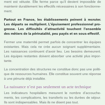
ment est vétuste. Elle ferme parce qu’il devient impos­si­ble de
main­te­nir dura­ble­ment les effec­tifs néces­sai­res à son fonc­tion­ne­
ment.
Partout en France, les établissements pei­nent à recru­ter.
Les départs se mul­ti­plient. L’épuisement pro­fes­sion­nel pro­
gresse. Les dif­fi­cultés d’attrac­ti­vité tou­chent l’ensem­ble
des métiers de la péri­na­ta­lité, peu payés et en sous-effec­tif.
Fermer une mater­nité permet par­fois de concen­trer les équipes
exis­tan­tes. Mais cela ne crée aucun soi­gnant sup­plé­men­taire.
Les nais­san­ces conti­nuent d’avoir lieu. Les besoins demeu­rent.
Les équipes res­tan­tes doi­vent absor­ber une acti­vité plus impor­
tante.
La concen­tra­tion des struc­tu­res ne cons­ti­tue donc pas une poli­ti­
que de res­sour­ces humai­nes. Elle cons­ti­tue sou­vent une réponse
à une pénu­rie déjà ins­tal­lée.
La naissance n’est pas seulement un acte technique
Les indi­ca­teurs hos­pi­ta­liers mesu­rent le nombre d’accou­che­
ments, les com­pli­ca­tions, les trans­ferts ou les durées de séjour.
Ils sont indis­pen­sa­bles. Mais ils ne disent pas tout.