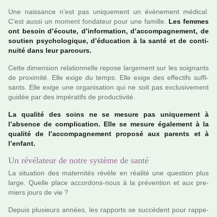
Une nais­sance n’est pas uni­que­ment un événement médi­cal.
C’est aussi un moment fon­da­teur pour une famille.
Les femmes
ont besoin d’écoute, d’infor­ma­tion, d’accom­pa­gne­ment, de
sou­tien psy­cho­lo­gi­que, d’éducation à la santé et de conti­
nuité dans leur par­cours.
Cette dimen­sion rela­tion­nelle repose lar­ge­ment sur les soi­gnants
de proxi­mité. Elle exige du temps. Elle exige des effec­tifs suf­fi­
sants. Elle exige une orga­ni­sa­tion qui ne soit pas exclu­si­ve­ment
guidée par des impé­ra­tifs de pro­duc­ti­vité.
La qua­lité des soins ne se mesure pas uni­que­ment à
l’absence de com­pli­ca­tion. Elle se mesure également à la
qua­lité de l’accom­pa­gne­ment pro­posé aux parents et à
l’enfant.
Un révélateur de notre système de santé
La situa­tion des mater­ni­tés révèle en réa­lité une ques­tion plus
large. Quelle place accor­dons-nous à la pré­ven­tion et aux pre­
miers jours de vie ?
Depuis plu­sieurs années, les rap­ports se suc­cè­dent pour rap­pe­