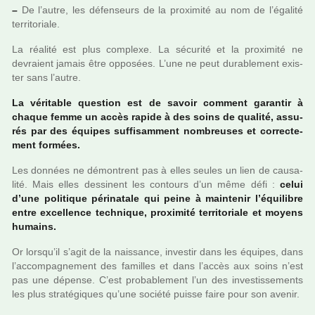
–
De l’autre, les défen­seurs de la proxi­mité au nom de l’égalité
ter­ri­to­riale.
La réa­lité est plus com­plexe. La sécu­rité et la proxi­mité ne
devraient jamais être oppo­sées. L’une ne peut dura­ble­ment exis­
ter sans l’autre.
La véri­ta­ble ques­tion est de savoir com­ment garan­tir à
chaque femme un accès rapide à des soins de qua­lité, assu­
rés par des équipes suf­fi­sam­ment nom­breu­ses et cor­rec­te­
ment for­mées.
Les don­nées ne démon­trent pas à elles seules un lien de cau­sa­
lité. Mais elles des­si­nent les contours d’un même défi :
celui
d’une poli­ti­que péri­na­tale qui peine à main­te­nir l’équilibre
entre excel­lence tech­ni­que, proxi­mité ter­ri­to­riale et moyens
humains.
Or lorsqu’il s’agit de la nais­sance, inves­tir dans les équipes, dans
l’accom­pa­gne­ment des famil­les et dans l’accès aux soins n’est
pas une dépense. C’est pro­ba­ble­ment l’un des inves­tis­se­ments
les plus stra­té­gi­ques qu’une société puisse faire pour son avenir.