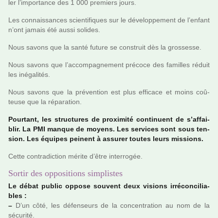
ler l’impor­tance des 1 000 pre­miers jours.
Les connais­san­ces scien­ti­fi­ques sur le déve­lop­pe­ment de l’enfant
n’ont jamais été aussi soli­des.
Nous savons que la santé future se cons­truit dès la gros­sesse.
Nous savons que l’accom­pa­gne­ment pré­coce des famil­les réduit
les iné­ga­li­tés.
Nous savons que la pré­ven­tion est plus effi­cace et moins coû­
teuse que la répa­ra­tion.
Pourtant, les struc­tu­res de proxi­mité conti­nuent de s’affai­
blir. La PMI manque de moyens. Les ser­vi­ces sont sous ten­
sion. Les équipes pei­nent à assu­rer toutes leurs mis­sions.
Cette contra­dic­tion mérite d’être inter­ro­gée.
Sortir des oppositions simplistes
Le débat public oppose sou­vent deux visions irré­conci­lia­
bles :
–
D’un côté, les défen­seurs de la concen­tra­tion au nom de la
sécu­rité.