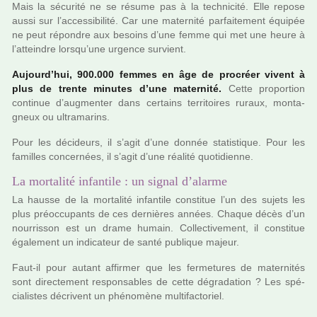
Mais la sécu­rité ne se résume pas à la tech­ni­cité. Elle repose
aussi sur l’acces­si­bi­lité. Car une mater­nité par­fai­te­ment équipée
ne peut répon­dre aux besoins d’une femme qui met une heure à
l’attein­dre lorsqu’une urgence sur­vient.
Aujourd’hui, 900.000 femmes en âge de pro­créer vivent à
plus de trente minu­tes d’une mater­nité.
Cette pro­por­tion
conti­nue d’aug­men­ter dans cer­tains ter­ri­toi­res ruraux, mon­ta­
gneux ou ultra­ma­rins.
Pour les déci­deurs, il s’agit d’une donnée sta­tis­ti­que. Pour les
famil­les concer­nées, il s’agit d’une réa­lité quo­ti­dienne.
La mortalité infantile : un signal d’alarme
La hausse de la mor­ta­lité infan­tile cons­ti­tue l’un des sujets les
plus préoc­cu­pants de ces der­niè­res années. Chaque décès d’un
nour­ris­son est un drame humain. Collectivement, il cons­ti­tue
également un indi­ca­teur de santé publi­que majeur.
Faut-il pour autant affir­mer que les fer­me­tu­res de mater­ni­tés
sont direc­te­ment res­pon­sa­bles de cette dégra­da­tion ? Les spé­
cia­lis­tes décri­vent un phé­no­mène mul­ti­fac­to­riel.