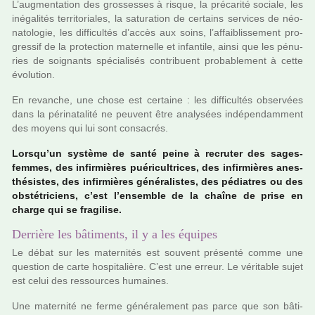
L’aug­men­ta­tion des gros­ses­ses à risque, la pré­ca­rité sociale, les
iné­ga­li­tés ter­ri­to­ria­les, la satu­ra­tion de cer­tains ser­vi­ces de néo­
na­to­lo­gie, les dif­fi­cultés d’accès aux soins, l’affai­blis­se­ment pro­
gres­sif de la pro­tec­tion mater­nelle et infan­tile, ainsi que les pénu­
ries de soi­gnants spé­cia­li­sés contri­buent pro­ba­ble­ment à cette
évolution.
En revan­che, une chose est cer­taine : les dif­fi­cultés obser­vées
dans la péri­na­ta­lité ne peu­vent être ana­ly­sées indé­pen­dam­ment
des moyens qui lui sont consa­crés.
Lorsqu’un sys­tème de santé peine à recru­ter des sages-
femmes, des infir­miè­res pué­ri­cultri­ces, des infir­miè­res anes­
thé­sis­tes, des infir­miè­res géné­ra­lis­tes, des pédia­tres ou des
obs­té­tri­ciens, c’est l’ensem­ble de la chaîne de prise en
charge qui se fra­gi­lise.
Derrière les bâtiments, il y a les équipes
Le débat sur les mater­ni­tés est sou­vent pré­senté comme une
ques­tion de carte hos­pi­ta­lière. C’est une erreur. Le véri­ta­ble sujet
est celui des res­sour­ces humai­nes.
Une mater­nité ne ferme géné­ra­le­ment pas parce que son bâti­