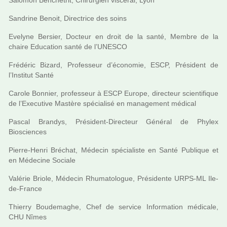
Salomon Benchetrit, Chirurgien vis­cé­ral, Lyon
Sandrine Benoit, Directrice des soins
Evelyne Bersier, Docteur en droit de la santé, Membre de la
chaire Education santé de l’UNESCO
Frédéric Bizard, Professeur d’économie, ESCP, Président de
l’Institut Santé
Carole Bonnier, pro­fes­seur à ESCP Europe, direc­teur scien­ti­fi­que
de l’Executive Mastère spé­cia­lisé en mana­ge­ment médi­cal
Pascal Brandys, Président-Directeur Général de Phylex
Biosciences
Pierre-Henri Bréchat, Médecin spé­cia­liste en Santé Publique et
en Médecine Sociale
Valérie Briole, Médecin Rhumatologue, Présidente URPS-ML Ile-
de-France
Thierry Boudemaghe, Chef de ser­vice Information médi­cale,
CHU Nîmes