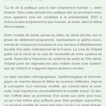
"La fin de la poli­ti­que sera le bien pro­pre­ment humain », selon
Aristote. Dans cette période très poli­ti­que des six pro­chains mois,
nous appe­lons tous les can­di­dats à la pré­si­den­tielle 2022 à
inclure le bien pro­pre­ment le plus humain, la santé, dans le débat
démo­cra­ti­que.
Notre modèle de santé, pensé au milieu du siècle der­nier, est en
phase de déli­te­ment pro­grammé, repré­sen­tant un gâchis monu­
men­tal de res­sour­ces humai­nes et une menace d’affai­blis­se­ment
dura­ble d’un pilier civi­li­sa­tion­nel de la France. La crise de l’hôpi­tal
public est le miroir de la crise de l’ensem­ble de notre sys­tème de
santé. Ayant été à l’épicentre du sys­tème de santé du XXe siècle,
l’hôpi­tal porte les stig­ma­tes les plus visi­bles d’une crise sys­té­mi­
que qui s’étend et s’aggrave depuis plu­sieurs années.
La triple tran­si­tion démo­gra­phi­que, épidémiologique et tech­no­lo­
gi­que, en marche depuis le début du nou­veau mil­lé­naire, impose
la concep­tion d’un nou­veau modèle, qui s’ins­crit dans la conti­
nuité, mais trans­forme struc­tu­rel­le­ment le modèle actuel. Ce der­
nier s’effrite dans sa pro­messe d’un accès aux soins pour tous,
ce qui n’est même plus suf­fi­sant pour bien pro­té­ger aujourd’hui.
Le nou­veau modèle de santé doit viser l’accès à la santé glo­bale,