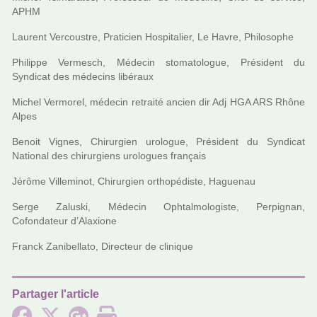
APHM
Laurent Vercoustre, Praticien Hospitalier, Le Havre, Philosophe
Philippe Vermesch, Médecin sto­ma­to­lo­gue, Président du
Syndicat des méde­cins libé­raux
Michel Vermorel, méde­cin retraité ancien dir Adj HGA ARS Rhône
Alpes
Benoit Vignes, Chirurgien uro­lo­gue, Président du Syndicat
National des chi­rur­giens uro­lo­gues fran­çais
Jérôme Villeminot, Chirurgien ortho­pé­diste, Haguenau
Serge Zaluski, Médecin Ophtalmologiste, Perpignan,
Cofondateur d’Alaxione
Franck Zanibellato, Directeur de cli­ni­que
Partager l'article