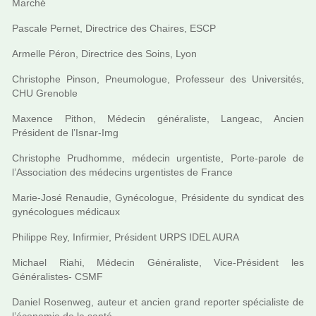
Marché
Pascale Pernet, Directrice des Chaires, ESCP
Armelle Péron, Directrice des Soins, Lyon
Christophe Pinson, Pneumologue, Professeur des Universités,
CHU Grenoble
Maxence Pithon, Médecin géné­ra­liste, Langeac, Ancien
Président de l’Isnar-Img
Christophe Prudhomme, méde­cin urgen­tiste, Porte-parole de
l’Association des méde­cins urgen­tis­tes de France
Marie-José Renaudie, Gynécologue, Présidente du syn­di­cat des
gyné­co­lo­gues médi­caux
Philippe Rey, Infirmier, Président URPS IDEL AURA
Michael Riahi, Médecin Généraliste, Vice-Président les
Généralistes- CSMF
Daniel Rosenweg, auteur et ancien grand repor­ter spé­cia­liste de