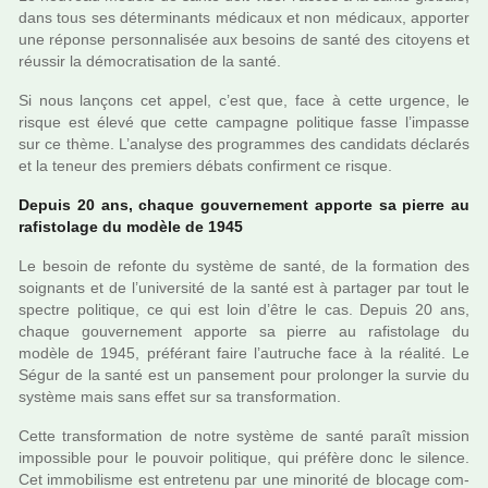
dans tous ses déter­mi­nants médi­caux et non médi­caux, appor­ter
une réponse per­son­na­li­sée aux besoins de santé des citoyens et
réus­sir la démo­cra­ti­sa­tion de la santé.
Si nous lan­çons cet appel, c’est que, face à cette urgence, le
risque est élevé que cette cam­pa­gne poli­ti­que fasse l’impasse
sur ce thème. L’ana­lyse des pro­gram­mes des can­di­dats décla­rés
et la teneur des pre­miers débats confir­ment ce risque.
Depuis 20 ans, chaque gou­ver­ne­ment apporte sa pierre au
rafis­to­lage du modèle de 1945
Le besoin de refonte du sys­tème de santé, de la for­ma­tion des
soi­gnants et de l’uni­ver­sité de la santé est à par­ta­ger par tout le
spec­tre poli­ti­que, ce qui est loin d’être le cas. Depuis 20 ans,
chaque gou­ver­ne­ment apporte sa pierre au rafis­to­lage du
modèle de 1945, pré­fé­rant faire l’autru­che face à la réa­lité. Le
Ségur de la santé est un pan­se­ment pour pro­lon­ger la survie du
sys­tème mais sans effet sur sa trans­for­ma­tion.
Cette trans­for­ma­tion de notre sys­tème de santé paraît mis­sion
impos­si­ble pour le pou­voir poli­ti­que, qui pré­fère donc le silence.
Cet immo­bi­lisme est entre­tenu par une mino­rité de blo­cage com­