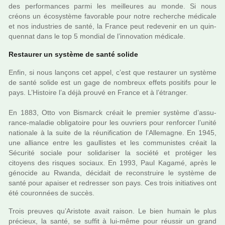
des per­for­man­ces parmi les meilleu­res au monde. Si nous
créons un écosystème favo­ra­ble pour notre recher­che médi­cale
et nos indus­tries de santé, la France peut rede­ve­nir en un quin­
quen­nat dans le top 5 mon­dial de l’inno­va­tion médi­cale.
Restaurer un sys­tème de santé solide
Enfin, si nous lan­çons cet appel, c’est que res­tau­rer un sys­tème
de santé solide est un gage de nom­breux effets posi­tifs pour le
pays. L’Histoire l’a déjà prouvé en France et à l’étranger.
En 1883, Otto von Bismarck créait le pre­mier sys­tème d’assu­
rance-mala­die obli­ga­toire pour les ouvriers pour ren­for­cer l’unité
natio­nale à la suite de la réu­ni­fi­ca­tion de l’Allemagne. En 1945,
une alliance entre les gaul­lis­tes et les com­mu­nis­tes créait la
Sécurité sociale pour soli­da­ri­ser la société et pro­té­ger les
citoyens des ris­ques sociaux. En 1993, Paul Kagamé, après le
géno­cide au Rwanda, déci­dait de recons­truire le sys­tème de
santé pour apai­ser et redres­ser son pays. Ces trois ini­tia­ti­ves ont
été cou­ron­nées de succès.
Trois preu­ves qu’Aristote avait raison. Le bien humain le plus
pré­cieux, la santé, se suffit à lui-même pour réus­sir un grand