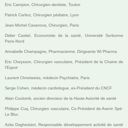
Eric Campion, Chirurgien-den­tiste, Toulon
Patrick Carlioz, Chirurgien pédia­tre, Lyon
Jean-Michel Casanova, Chirurgien, Paris
Didier Castiel, Economiste de la santé, Université Sorbonne
Paris-Nord
Annabelle Champagne, Pharmacienne, Dirigeante Wi Pharma
Eric Cheysson, Chirurgien vas­cu­laire, Président de la Chaine de
l’Espoir
Laurent Chneiweiss, méde­cin Psychiatre, Paris
Serge Cohen, méde­cin car­dio­lo­gue, ex-Président du CNCF
Alain Coulomb, ancien direc­teur de la Haute Autorité de santé
Philippe Cuq, Chirurgien vas­cu­laire, Co-Président de Avenir Spé-
Le Bloc
Azita Daghestani, Responsable déve­lop­pe­ment acti­vité de santé