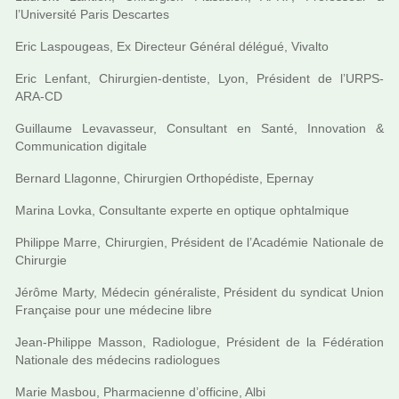
l’Université Paris Descartes
Eric Laspougeas, Ex Directeur Général délé­gué, Vivalto
Eric Lenfant, Chirurgien-den­tiste, Lyon, Président de l’URPS-
ARA-CD
Guillaume Levavasseur, Consultant en Santé, Innovation &
Communication digi­tale
Bernard Llagonne, Chirurgien Orthopédiste, Epernay
Marina Lovka, Consultante experte en opti­que oph­tal­mi­que
Philippe Marre, Chirurgien, Président de l’Académie Nationale de
Chirurgie
Jérôme Marty, Médecin géné­ra­liste, Président du syn­di­cat Union
Française pour une méde­cine libre
Jean-Philippe Masson, Radiologue, Président de la Fédération
Nationale des méde­cins radio­lo­gues
Marie Masbou, Pharmacienne d’offi­cine, Albi