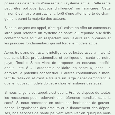
po­sée des déten­teurs d’une rente du sys­tème actuel. Cette rente
peut être poli­ti­que (pou­voir d’influence) ou finan­cière. Cette
mino­rité est l’arbre qui cache la forêt d’une attente forte de chan­
ge­ment parmi la majo­rité des acteurs.
Si nous lan­çons cet appel, c’est qu’il existe en effet un consen­sus
large pour refon­dre un sys­tème de santé qui réponde aux défis
contem­po­rains tout en res­pec­tant nos valeurs répu­bli­cai­nes et
les prin­ci­pes fon­da­men­taux qui ont forgé le modèle actuel.
Après trois ans de tra­vail d’intel­li­gence col­lec­tive avec la majo­rité
des sen­si­bi­li­tés pro­fes­sion­nel­les et poli­ti­ques en santé de notre
pays, l’Institut Santé vient de pro­po­ser un nou­veau modèle
abouti, inti­tulé « L’auto­no­mie soli­daire en santé », dont il a
éprouvé le poten­tiel consen­suel. D’autres contri­bu­tions ali­men­
tent la réflexion et c’est à tra­vers un large débat démo­cra­ti­que
que le nou­veau modèle doit être choisi et ins­tauré dès 2022.
Si nous lan­çons cet appel, c’est que la France dis­pose de toutes
les res­sour­ces pour rede­ve­nir une réfé­rence mon­diale dans la
santé. Si nous remet­tons en ordre nos ins­ti­tu­tions de gou­ver­
nance, l’orga­ni­sa­tion des acteurs et le finan­ce­ment des dépen­
ses, nos ser­vi­ces de santé peu­vent retrou­ver en quel­ques mois