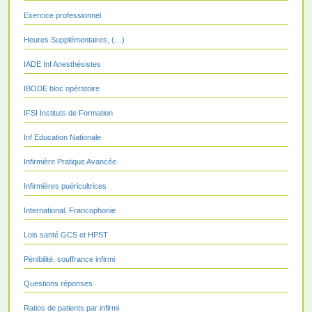
Exercice professionnel
Heures Supplémentaires, (…)
IADE Inf Anesthésistes
IBODE bloc opératoire
IFSI Instituts de Formation
Inf Education Nationale
Infirmière Pratique Avancée
Infirmières puéricultrices
International, Francophonie
Lois santé GCS et HPST
Pénibilité, souffrance infirmi
Questions réponses
Ratios de patients par infirmi