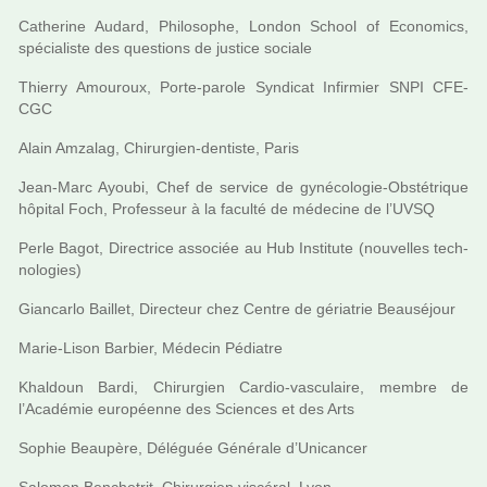
Catherine Audard, Philosophe, London School of Economics,
spé­cia­liste des ques­tions de jus­tice sociale
Thierry Amouroux, Porte-parole Syndicat Infirmier SNPI CFE-
CGC
Alain Amzalag, Chirurgien-den­tiste, Paris
Jean-Marc Ayoubi, Chef de ser­vice de gyné­co­lo­gie-Obstétrique
hôpi­tal Foch, Professeur à la faculté de méde­cine de l’UVSQ
Perle Bagot, Directrice asso­ciée au Hub Institute (nou­vel­les tech­
no­lo­gies)
Giancarlo Baillet, Directeur chez Centre de géria­trie Beauséjour
Marie-Lison Barbier, Médecin Pédiatre
Khaldoun Bardi, Chirurgien Cardio-vas­cu­laire, membre de
l’Académie euro­péenne des Sciences et des Arts
Sophie Beaupère, Déléguée Générale d’Unicancer