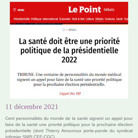
11 décembre 2021
Cent per­son­na­li­tés du monde de la santé signent un appel pour
faire de la santé une prio­rité poli­ti­que pour la pro­chaine élection
pré­si­den­tielle (dont Thierry Amouroux porte-parole du syn­di­cat
Infirmier SNPI ⁦CFE-CGC).