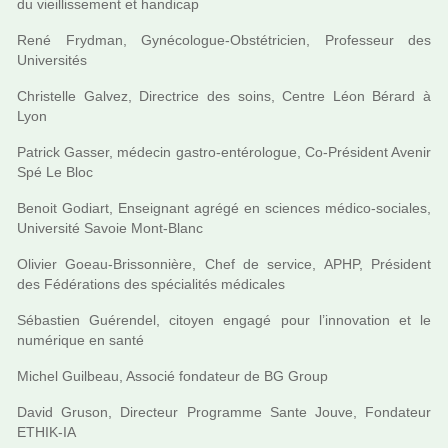
du vieillis­se­ment et han­di­cap
René Frydman, Gynécologue-Obstétricien, Professeur des
Universités
Christelle Galvez, Directrice des soins, Centre Léon Bérard à
Lyon
Patrick Gasser, méde­cin gastro-enté­ro­lo­gue, Co-Président Avenir
Spé Le Bloc
Benoit Godiart, Enseignant agrégé en scien­ces médico-socia­les,
Université Savoie Mont-Blanc
Olivier Goeau-Brissonnière, Chef de ser­vice, APHP, Président
des Fédérations des spé­cia­li­tés médi­ca­les
Sébastien Guérendel, citoyen engagé pour l’inno­va­tion et le
numé­ri­que en santé
Michel Guilbeau, Associé fon­da­teur de BG Group
David Gruson, Directeur Programme Sante Jouve, Fondateur
ETHIK-IA