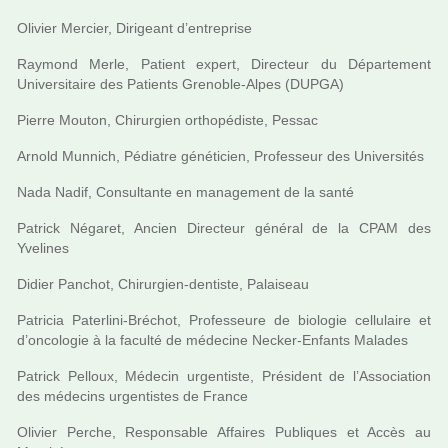
Olivier Mercier, Dirigeant d’entre­prise
Raymond Merle, Patient expert, Directeur du Département
Universitaire des Patients Grenoble-Alpes (DUPGA)
Pierre Mouton, Chirurgien ortho­pé­diste, Pessac
Arnold Munnich, Pédiatre géné­ti­cien, Professeur des Universités
Nada Nadif, Consultante en mana­ge­ment de la santé
Patrick Négaret, Ancien Directeur géné­ral de la CPAM des
Yvelines
Didier Panchot, Chirurgien-den­tiste, Palaiseau
Patricia Paterlini-Bréchot, Professeure de bio­lo­gie cel­lu­laire et
d’onco­lo­gie à la faculté de méde­cine Necker-Enfants Malades
Patrick Pelloux, Médecin urgen­tiste, Président de l’Association
des méde­cins urgen­tis­tes de France
Olivier Perche, Responsable Affaires Publiques et Accès au