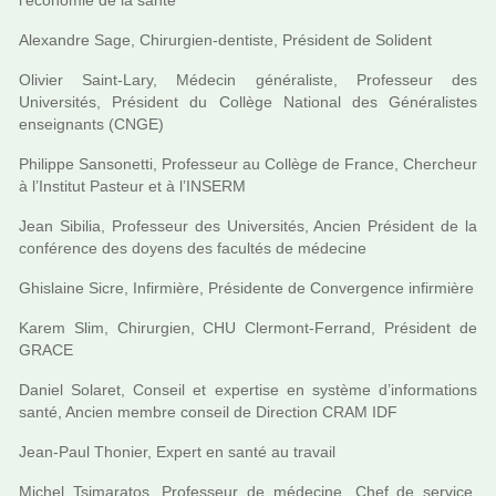
l’économie de la santé
Alexandre Sage, Chirurgien-den­tiste, Président de Solident
Olivier Saint-Lary, Médecin géné­ra­liste, Professeur des
Universités, Président du Collège National des Généralistes
ensei­gnants (CNGE)
Philippe Sansonetti, Professeur au Collège de France, Chercheur
à l’Institut Pasteur et à l’INSERM
Jean Sibilia, Professeur des Universités, Ancien Président de la
confé­rence des doyens des facultés de méde­cine
Ghislaine Sicre, Infirmière, Présidente de Convergence infir­mière
Karem Slim, Chirurgien, CHU Clermont-Ferrand, Président de
GRACE
Daniel Solaret, Conseil et exper­tise en sys­tème d’infor­ma­tions
santé, Ancien membre conseil de Direction CRAM IDF
Jean-Paul Thonier, Expert en santé au tra­vail
Michel Tsimaratos, Professeur de méde­cine, Chef de ser­vice,