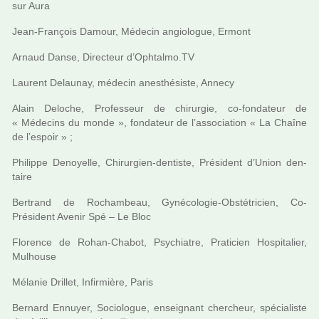
sur Aura
Jean-François Damour, Médecin angio­lo­gue, Ermont
Arnaud Danse, Directeur d’Ophtalmo.TV
Laurent Delaunay, méde­cin anes­thé­siste, Annecy
Alain Deloche, Professeur de chi­rur­gie, co-fon­da­teur de
« Médecins du monde », fon­da­teur de l’asso­cia­tion « La Chaîne
de l’espoir » ;
Philippe Denoyelle, Chirurgien-den­tiste, Président d’Union den­
taire
Bertrand de Rochambeau, Gynécologie-Obstétricien, Co-
Président Avenir Spé – Le Bloc
Florence de Rohan-Chabot, Psychiatre, Praticien Hospitalier,
Mulhouse
Mélanie Drillet, Infirmière, Paris
Bernard Ennuyer, Sociologue, ensei­gnant cher­cheur, spé­cia­liste