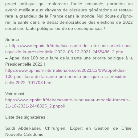
projet poli­ti­que qui ren­for­cera l’unité natio­nale, garan­tira un
avenir meilleur aux citoyens de plu­sieurs géné­ra­tions et res­tau­
rera la gran­deur de la France dans le monde. Nul doute qu’igno­
rer la santé dans le débat démo­cra­ti­que des élections de 2022
serait une faute poli­ti­que lourde de consé­quen­ces !
Source :
–
https://www.lepoint.fr/debats/la-sante-doit-etre-une-prio­rite-poli­
ti­que-de-la-pre­si­den­tielle-2022--06-12-2021-2455496_2.php
–
Appel des 100 pour faire de la santé une prio­rité poli­ti­que à la
Présidentielle 2022 !
https://www.opi­nion-inter­na­tio­nale.com/2021/12/09/appel-des-
100-pour-faire-de-la-sante-une-prio­rite-poli­ti­que-a-la-pre­si­den­
tielle-2022_101703.html
Voir aussi
https://www.lepoint.fr/debats/sante-le-nou­veau-modele-fran­cais-
21-10-2021-2448825_2.phpoir
Liste des signa­tai­res :
Saïdi Abdelkader, Chirurgien, Expert en Gestion de Crise,
Nouvelle-Calédonie