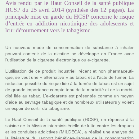
Avis rendu par le Haut Conseil de la santé publique
HCSP du 25 avril 2014 (synthèse des 12 pages). La
principale mise en garde du HCSP concerne le risque
d’entrée en addiction nicotinique des adolescents et
leur détournement vers le tabagisme.
Un nou­veau mode de consom­ma­tion de sub­stance à inha­ler
pou­vant conte­nir de la nico­tine se déve­loppe en France avec
l’uti­li­sa­tion de la ciga­rette électronique ou e-ciga­rette.
L’uti­li­sa­tion de ce pro­duit indus­triel, récent et non phar­ma­ceu­ti­
que, se veut une « alter­na­tive » au tabac et à l’acte de fumer. La
réduc­tion pos­si­ble du risque liée à la fumée de tabac est un sujet
de grande impor­tance compte tenu de la mor­ta­lité et de la mor­bi­
dité liée au tabac. L’e-ciga­rette est pré­sen­tée comme un moyen
d’aide au sevrage taba­gi­que et de nom­breux uti­li­sa­teurs y voient
un espoir de sortir du taba­gisme.
Le Haut Conseil de la santé publi­que (HCSP), en réponse à la
sai­sine de la Mission inter­mi­nis­té­rielle de lutte contre les dro­gues
et les condui­tes addic­ti­ves (MILDECA), a réa­lisé une ana­lyse de
la lit­té­ra­ture du rap­port béné­fi­ces-ris­ques de la consom­ma­tion