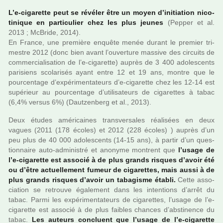
L’e-ciga­rette peut se révé­ler être un moyen d’ini­tia­tion nico­
ti­ni­que en par­ti­cu­lier chez les plus jeunes
(Pepper et al.
2013 ; McBride, 2014).
En France, une pre­mière enquête menée durant le pre­mier tri­
mes­tre 2012 (donc bien avant l’ouver­ture mas­sive des cir­cuits de
com­mer­cia­li­sa­tion de l’e-ciga­rette) auprès de 3 400 ado­les­cents
pari­siens sco­la­ri­sés ayant entre 12 et 19 ans, montre que le
pour­cen­tage d’expé­ri­men­ta­teurs d’e-ciga­rette chez les 12-14 est
supé­rieur au pour­cen­tage d’uti­li­sa­teurs de ciga­ret­tes à tabac
(6,4% versus 6%) (Dautzenberg et al., 2013).
Deux études amé­ri­cai­nes trans­ver­sa­les réa­li­sées en deux
vagues (2011 (178 écoles) et 2012 (228 écoles) ) auprès d’un
peu plus de 40 000 ado­les­cents (14-15 ans), à partir d’un ques­
tion­naire auto-admi­nis­tré et ano­nyme mon­trent que
l’usage de
l’e-ciga­rette est asso­cié à de plus grands ris­ques d’avoir été
ou d’être actuel­le­ment fumeur de ciga­ret­tes, mais aussi à de
plus grands ris­ques d’avoir un taba­gisme établi.
Cette asso­
cia­tion se retrouve également dans les inten­tions d’arrêt du
tabac. Parmi les expé­ri­men­ta­teurs de ciga­ret­tes, l’usage de l’e-
ciga­rette est asso­cié à de plus fai­bles chan­ces d’abs­ti­nence du
tabac.
Les auteurs concluent que l’usage de l’e-ciga­rette