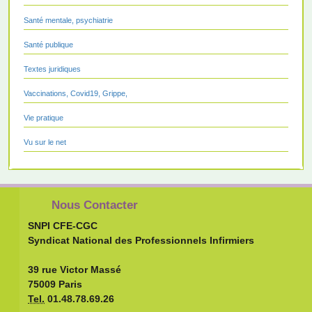
Santé mentale, psychiatrie
Santé publique
Textes juridiques
Vaccinations, Covid19, Grippe,
Vie pratique
Vu sur le net
Nous Contacter
SNPI CFE-CGC
Syndicat National des Professionnels Infirmiers
39 rue Victor Massé
75009 Paris
Tel.
01.48.78.69.26