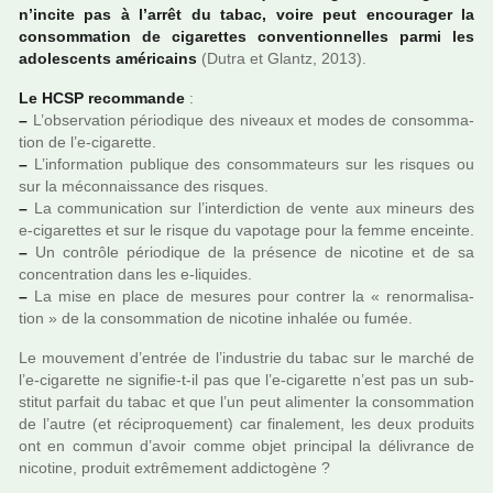
n’incite pas à l’arrêt du tabac, voire peut encou­ra­ger la
consom­ma­tion de ciga­ret­tes conven­tion­nel­les parmi les
ado­les­cents amé­ri­cains
(Dutra et Glantz, 2013).
Le HCSP recom­mande
:
–
L’obser­va­tion pério­di­que des niveaux et modes de consom­ma­
tion de l’e-ciga­rette.
–
L’infor­ma­tion publi­que des consom­ma­teurs sur les ris­ques ou
sur la méconnais­sance des ris­ques.
–
La com­mu­ni­ca­tion sur l’inter­dic­tion de vente aux mineurs des
e-ciga­ret­tes et sur le risque du vapo­tage pour la femme enceinte.
–
Un contrôle pério­di­que de la pré­sence de nico­tine et de sa
concen­tra­tion dans les e-liqui­des.
–
La mise en place de mesu­res pour contrer la « renor­ma­li­sa­
tion » de la consom­ma­tion de nico­tine inha­lée ou fumée.
Le mou­ve­ment d’entrée de l’indus­trie du tabac sur le marché de
l’e-ciga­rette ne signi­fie-t-il pas que l’e-ciga­rette n’est pas un sub­
sti­tut par­fait du tabac et que l’un peut ali­men­ter la consom­ma­tion
de l’autre (et réci­pro­que­ment) car fina­le­ment, les deux pro­duits
ont en commun d’avoir comme objet prin­ci­pal la déli­vrance de
nico­tine, pro­duit extrê­me­ment addic­to­gène ?