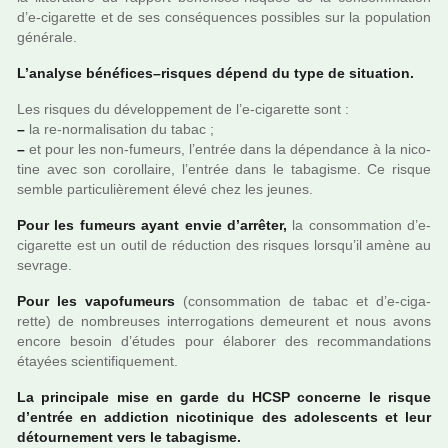
d’e-ciga­rette et de ses consé­quen­ces pos­si­bles sur la popu­la­tion
géné­rale.
L’ana­lyse béné­fi­ces–ris­ques dépend du type de situa­tion.
Les ris­ques du déve­lop­pe­ment de l’e-ciga­rette sont :
–
la re-nor­ma­li­sa­tion du tabac ;
–
et pour les non-fumeurs, l’entrée dans la dépen­dance à la nico­
tine avec son corol­laire, l’entrée dans le taba­gisme. Ce risque
semble par­ti­cu­liè­re­ment élevé chez les jeunes.
Pour les fumeurs ayant envie d’arrê­ter,
la consom­ma­tion d’e-
ciga­rette est un outil de réduc­tion des ris­ques lorsqu’il amène au
sevrage.
Pour les vapo­fu­meurs
(consom­ma­tion de tabac et d’e-ciga­
rette) de nom­breu­ses inter­ro­ga­tions demeu­rent et nous avons
encore besoin d’études pour élaborer des recom­man­da­tions
étayées scien­ti­fi­que­ment.
La prin­ci­pale mise en garde du HCSP concerne le risque
d’entrée en addic­tion nico­ti­ni­que des ado­les­cents et leur
détour­ne­ment vers le taba­gisme.