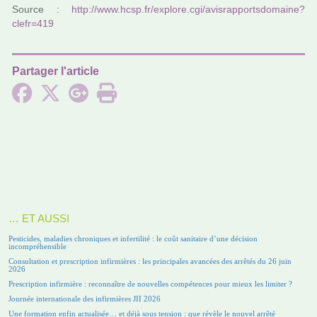
Source :
http://www.hcsp.fr/explore.cgi/avis­rap­ports­do­maine?
clefr=419
Partager l'article
… ET AUSSI
Pesticides, maladies chroniques et infertilité : le coût sanitaire d’une décision
incompréhensible
Consultation et prescription infirmières : les principales avancées des arrêtés du 26 juin
2026
Prescription infirmière : reconnaître de nouvelles compétences pour mieux les limiter ?
Journée internationale des infirmières JII 2026
Une formation enfin actualisée… et déjà sous tension : que révèle le nouvel arrêté