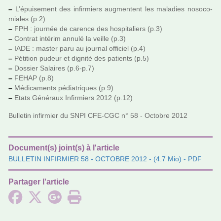
–
L’épuisement des infir­miers aug­men­tent les mala­dies noso­co­
mia­les (p.2)
–
FPH : jour­née de carence des hos­pi­ta­liers (p.3)
–
Contrat inté­rim annulé la veille (p.3)
–
IADE : master paru au jour­nal offi­ciel (p.4)
–
Pétition pudeur et dignité des patients (p.5)
–
Dossier Salaires (p.6-p.7)
–
FEHAP (p.8)
–
Médicaments pédia­tri­ques (p.9)
–
Etats Généraux Infirmiers 2012 (p.12)
Bulletin infir­mier du SNPI CFE-CGC n° 58 - Octobre 2012
Document(s) joint(s) à l'article
BULLETIN INFIRMIER 58 - OCTOBRE 2012
- (4.7 Mio) - PDF
Partager l'article