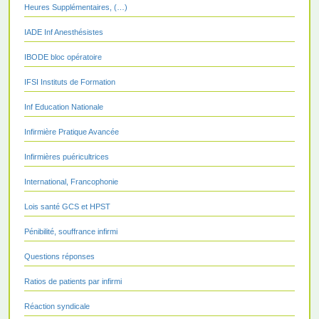
Heures Supplémentaires, (…)
IADE Inf Anesthésistes
IBODE bloc opératoire
IFSI Instituts de Formation
Inf Education Nationale
Infirmière Pratique Avancée
Infirmières puéricultrices
International, Francophonie
Lois santé GCS et HPST
Pénibilité, souffrance infirmi
Questions réponses
Ratios de patients par infirmi
Réaction syndicale