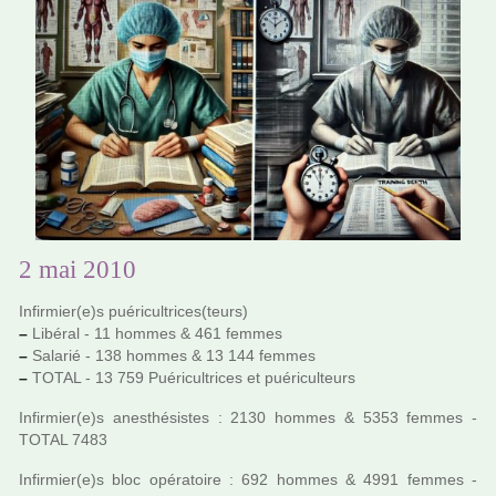
2 mai 2010
Infirmier(e)s pué­ri­cultri­ces(teurs)
–
Libéral - 11 hommes & 461 femmes
–
Salarié - 138 hommes & 13 144 femmes
–
TOTAL - 13 759 Puéricultrices et pué­ri­culteurs
Infirmier(e)s anes­thé­sis­tes : 2130 hommes & 5353 femmes -
TOTAL 7483
Infirmier(e)s bloc opé­ra­toire : 692 hommes & 4991 femmes -