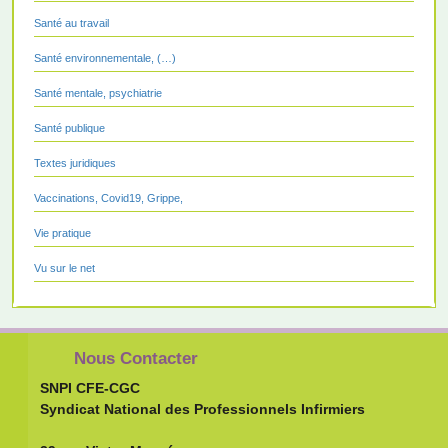
Santé au travail
Santé environnementale, (…)
Santé mentale, psychiatrie
Santé publique
Textes juridiques
Vaccinations, Covid19, Grippe,
Vie pratique
Vu sur le net
Nous Contacter
SNPI CFE-CGC
Syndicat National des Professionnels Infirmiers