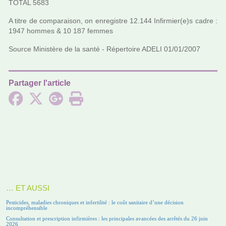
TOTAL 5683
A titre de com­pa­rai­son, on enre­gis­tre 12.144 Infirmier(e)s cadre :
1947 hommes & 10 187 femmes
Source Ministère de la santé - Répertoire ADELI 01/01/2007
Partager l'article
… ET AUSSI
Pesticides, maladies chroniques et infertilité : le coût sanitaire d’une décision
incompréhensible
Consultation et prescription infirmières : les principales avancées des arrêtés du 26 juin
2026