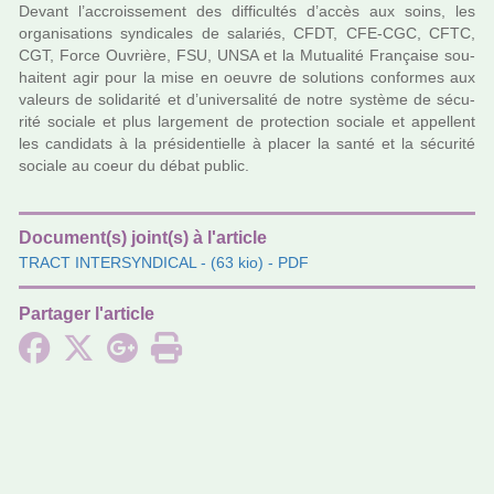
Devant l’accrois­se­ment des dif­fi­cultés d’accès aux soins, les
orga­ni­sa­tions syn­di­ca­les de sala­riés, CFDT, CFE-CGC, CFTC,
CGT, Force Ouvrière, FSU, UNSA et la Mutualité Française sou­
hai­tent agir pour la mise en oeuvre de solu­tions confor­mes aux
valeurs de soli­da­rité et d’uni­ver­sa­lité de notre sys­tème de sécu­
rité sociale et plus lar­ge­ment de pro­tec­tion sociale et appel­lent
les can­di­dats à la pré­si­den­tielle à placer la santé et la sécu­rité
sociale au coeur du débat public.
Document(s) joint(s) à l'article
TRACT INTERSYNDICAL
- (63 kio) - PDF
Partager l'article