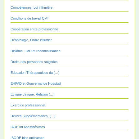
Compétences, Loi infirmière,
Conditions de travail QVT
Coopération entre professionne
Déontologie, Ordre infirmier
Diplôme, LMD et reconnaissance
Droits des personnes soignées
Education Thérapeutique du (…)
EHPAD et Gouvernance Hospitali
Ethique clinique, Relation (…)
Exercice professionnel
Heures Supplémentaires, (…)
IADE Inf Anesthésistes
IBODE bloc opératoire