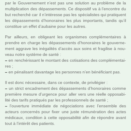
par le Gouvernement n’est pas une solu­tion au pro­blème de la
mul­ti­pli­ca­tion des dépas­se­ments. Ce dis­po­si­tif va à l’encontre du
but recher­ché car il n’inté­resse pas les spé­cia­lis­tes qui pra­ti­quent
les dépas­se­ments d’hono­rai­res les plus impor­tants, tandis qu’il
cons­ti­tue un effet d’aubaine pour les autres.
Par ailleurs, en obli­geant les orga­nis­mes com­plé­men­tai­res à
pren­dre en charge les dépas­se­ments d’hono­rai­res le gou­ver­ne­
ment aggrave les iné­ga­li­tés d’accès aux soins et fra­gi­lise à nou­
veau notre sys­tème de santé :
–
en ren­ché­ris­sant le mon­tant des coti­sa­tions des com­plé­men­tai­
res ;
–
en péna­li­sant davan­tage les per­son­nes n’en béné­fi­ciant pas.
Il est donc néces­saire, dans ce contexte, de pri­vi­lé­gier :
–
un strict enca­dre­ment des dépas­se­ments d’hono­rai­res comme
pre­mière mesure d’urgence pour aller vers une réelle oppo­sa­bi­
lité des tarifs pra­ti­qués par les pro­fes­sion­nels de santé ;
–
l’ouver­ture immé­diate de négo­cia­tions avec l’ensem­ble des
acteurs concer­nés pour fixer une juste rému­né­ra­tion des actes
médi­caux, condi­tion à cette oppo­sa­bi­lité afin de répon­dre avant
tout à l’inté­rêt des patients.