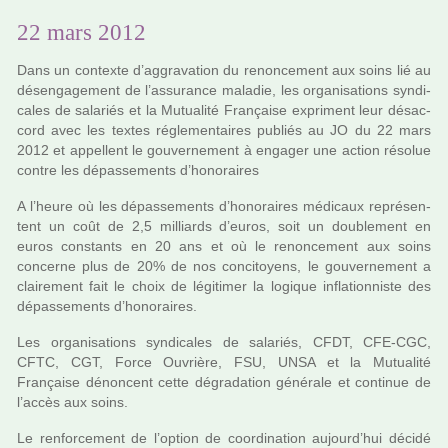
22 mars 2012
Dans un contexte d’aggra­va­tion du renon­ce­ment aux soins lié au
désen­ga­ge­ment de l’assu­rance mala­die, les orga­ni­sa­tions syn­di­
ca­les de sala­riés et la Mutualité Française expri­ment leur désac­
cord avec les textes régle­men­tai­res publiés au JO du 22 mars
2012 et appel­lent le gou­ver­ne­ment à enga­ger une action réso­lue
contre les dépas­se­ments d’hono­rai­res
A l’heure où les dépas­se­ments d’hono­rai­res médi­caux repré­sen­
tent un coût de 2,5 mil­liards d’euros, soit un dou­ble­ment en
euros cons­tants en 20 ans et où le renon­ce­ment aux soins
concerne plus de 20% de nos conci­toyens, le gou­ver­ne­ment a
clai­re­ment fait le choix de légi­ti­mer la logi­que infla­tion­niste des
dépas­se­ments d’hono­rai­res.
Les orga­ni­sa­tions syn­di­ca­les de sala­riés, CFDT, CFE-CGC,
CFTC, CGT, Force Ouvrière, FSU, UNSA et la Mutualité
Française dénon­cent cette dégra­da­tion géné­rale et conti­nue de
l’accès aux soins.
Le ren­for­ce­ment de l’option de coor­di­na­tion aujourd’hui décidé