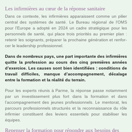
Les infirmières au cœur de la réponse sanitaire
Dans ce contexte, les infir­miè­res appa­rais­sent comme un pilier
cen­tral des sys­tè­mes de santé. Le Bureau régio­nal de l’OMS
pour l’Europe a adopté en 2024 un cadre stra­té­gi­que pour les
per­son­nels de santé, qui place trois prio­ri­tés au pre­mier plan :
rete­nir les soi­gnants, pré­pa­rer la pro­chaine géné­ra­tion et ren­for­
cer le lea­der­ship pro­fes­sion­nel.
Dans de nom­breux pays, une part impor­tante des infir­miè­res
quitte la pro­fes­sion au cours des cinq pre­miè­res années
d’exer­cice. Les causes sont bien iden­ti­fiées : condi­tions de
tra­vail dif­fi­ci­les, manque d’accom­pa­gne­ment, déca­lage
entre la for­ma­tion et la réa­lité du ter­rain.
Pour les experts réunis à Parme, la réponse passe notam­ment
par un inves­tis­se­ment plus fort dans la for­ma­tion et dans
l’accom­pa­gne­ment des jeunes pro­fes­sion­nels. Le men­to­rat, les
par­cours pro­fes­sion­nels struc­tu­rés et la reconnais­sance du rôle
infir­mier cons­ti­tuent des leviers essen­tiels pour sta­bi­li­ser les
équipes.
Repenser la formation pour répondre aux besoins des