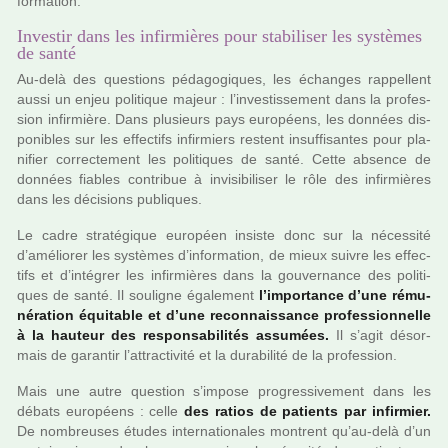
for­ma­tion.
Investir dans les infirmières pour stabiliser les systèmes
de santé
Au-delà des ques­tions péda­go­gi­ques, les échanges rap­pel­lent
aussi un enjeu poli­ti­que majeur : l’inves­tis­se­ment dans la pro­fes­
sion infir­mière. Dans plu­sieurs pays euro­péens, les don­nées dis­
po­ni­bles sur les effec­tifs infir­miers res­tent insuf­fi­san­tes pour pla­
ni­fier cor­rec­te­ment les poli­ti­ques de santé. Cette absence de
don­nées fia­bles contri­bue à invi­si­bi­li­ser le rôle des infir­miè­res
dans les déci­sions publi­ques.
Le cadre stra­té­gi­que euro­péen insiste donc sur la néces­sité
d’amé­lio­rer les sys­tè­mes d’infor­ma­tion, de mieux suivre les effec­
tifs et d’inté­grer les infir­miè­res dans la gou­ver­nance des poli­ti­
ques de santé. Il sou­li­gne également
l’impor­tance d’une rému­
né­ra­tion équitable et d’une reconnais­sance pro­fes­sion­nelle
à la hau­teur des res­pon­sa­bi­li­tés assu­mées.
Il s’agit désor­
mais de garan­tir l’attrac­ti­vité et la dura­bi­lité de la pro­fes­sion.
Mais une autre ques­tion s’impose pro­gres­si­ve­ment dans les
débats euro­péens : celle
des ratios de patients par infir­mier.
De nom­breu­ses études inter­na­tio­na­les mon­trent qu’au-delà d’un