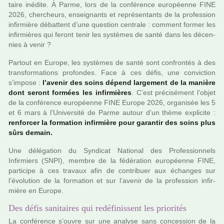
taire iné­dite. À Parme, lors de la confé­rence euro­péenne FINE
2026, cher­cheurs, ensei­gnants et repré­sen­tants de la pro­fes­sion
infir­mière débat­tent d’une ques­tion cen­trale : com­ment former les
infir­miè­res qui feront tenir les sys­tè­mes de santé dans les décen­
nies à venir ?
Partout en Europe, les sys­tè­mes de santé sont confron­tés à des
trans­for­ma­tions pro­fon­des. Face à ces défis, une convic­tion
s’impose :
l’avenir des soins dépend lar­ge­ment de la manière
dont seront for­mées les infir­miè­res
. C’est pré­ci­sé­ment l’objet
de la confé­rence euro­péenne FINE Europe 2026, orga­ni­sée les 5
et 6 mars à l’Université de Parme autour d’un thème expli­cite :
ren­for­cer la for­ma­tion infir­mière pour garan­tir des soins plus
sûrs demain.
Une délé­ga­tion du Syndicat National des Professionnels
Infirmiers (SNPI), membre de la fédé­ra­tion euro­péenne FINE,
par­ti­cipe à ces tra­vaux afin de contri­buer aux échanges sur
l’évolution de la for­ma­tion et sur l’avenir de la pro­fes­sion infir­
mière en Europe.
Des défis sanitaires qui redéfinissent les priorités
La confé­rence s’ouvre sur une ana­lyse sans conces­sion de la