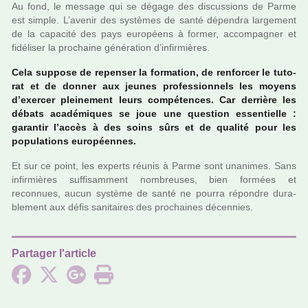
Au fond, le mes­sage qui se dégage des dis­cus­sions de Parme
est simple. L’avenir des sys­tè­mes de santé dépen­dra lar­ge­ment
de la capa­cité des pays euro­péens à former, accom­pa­gner et
fidé­li­ser la pro­chaine géné­ra­tion d’infir­miè­res.
Cela sup­pose de repen­ser la for­ma­tion, de ren­for­cer le tuto­
rat et de donner aux jeunes pro­fes­sion­nels les moyens
d’exer­cer plei­ne­ment leurs com­pé­ten­ces. Car der­rière les
débats aca­dé­mi­ques se joue une ques­tion essen­tielle :
garan­tir l’accès à des soins sûrs et de qua­lité pour les
popu­la­tions euro­péen­nes.
Et sur ce point, les experts réunis à Parme sont una­ni­mes. Sans
infir­miè­res suf­fi­sam­ment nom­breu­ses, bien for­mées et
reconnues, aucun sys­tème de santé ne pourra répon­dre dura­
ble­ment aux défis sani­tai­res des pro­chai­nes décen­nies.
Partager l'article