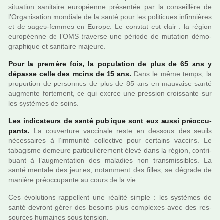
situa­tion sani­taire euro­péenne pré­sen­tée par la conseillère de
l’Organisation mon­diale de la santé pour les poli­ti­ques infir­miè­res
et de sages-femmes en Europe. Le cons­tat est clair : la région
euro­péenne de l’OMS tra­verse une période de muta­tion démo­
gra­phi­que et sani­taire majeure.
Pour la pre­mière fois, la popu­la­tion de plus de 65 ans y
dépasse celle des moins de 15 ans.
Dans le même temps, la
pro­por­tion de per­son­nes de plus de 85 ans en mau­vaise santé
aug­mente for­te­ment, ce qui exerce une pres­sion crois­sante sur
les sys­tè­mes de soins.
Les indi­ca­teurs de santé publi­que sont eux aussi préoc­cu­
pants.
La cou­ver­ture vac­ci­nale reste en des­sous des seuils
néces­sai­res à l’immu­nité col­lec­tive pour cer­tains vac­cins. Le
taba­gisme demeure par­ti­cu­liè­re­ment élevé dans la région, contri­
buant à l’aug­men­ta­tion des mala­dies non trans­mis­si­bles. La
santé men­tale des jeunes, notam­ment des filles, se dégrade de
manière préoc­cu­pante au cours de la vie.
Ces évolutions rap­pel­lent une réa­lité simple : les sys­tè­mes de
santé devront gérer des besoins plus com­plexes avec des res­
sour­ces humai­nes sous ten­sion.