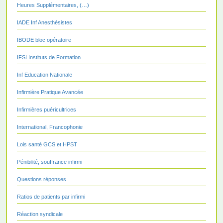
Heures Supplémentaires, (…)
IADE Inf Anesthésistes
IBODE bloc opératoire
IFSI Instituts de Formation
Inf Education Nationale
Infirmière Pratique Avancée
Infirmières puéricultrices
International, Francophonie
Lois santé GCS et HPST
Pénibilité, souffrance infirmi
Questions réponses
Ratios de patients par infirmi
Réaction syndicale