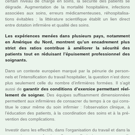
cer­tain niveau de charge en soins, la sécu­rité des patients se
dégrade. Augmentation de la mor­ta­lité hos­pi­ta­lière, infec­tions
asso­ciées aux soins, erreurs médi­ca­men­teu­ses, réhos­pi­ta­li­sa­
tions évitables : la lit­té­ra­ture scien­ti­fi­que établit un lien direct
entre dota­tion infir­mière et qua­lité des soins.
Les expé­rien­ces menées dans plu­sieurs pays, notam­ment
en Amérique du Nord, mon­trent qu’un enca­dre­ment plus
strict des ratios contri­bue à amé­lio­rer la sécu­rité des
patients tout en rédui­sant l’épuisement pro­fes­sion­nel des
soi­gnants.
Dans un contexte euro­péen marqué par la pénu­rie de per­son­
nels et l’inten­si­fi­ca­tion du tra­vail hos­pi­ta­lier, la ques­tion n’est donc
plus seu­le­ment celle du nombre d’infir­miè­res for­mées. Il s’agit
aussi de
garan­tir des condi­tions d’exer­cice per­met­tant réel­
le­ment de soi­gner.
Des équipes suf­fi­sam­ment dimen­sion­nées
per­met­tent aux infir­miè­res de consa­crer du temps à ce qui cons­
ti­tue le cœur même du soin infir­mier : l’obser­va­tion cli­ni­que, à
l’éducation des patients, à la coor­di­na­tion des soins et à la pré­
ven­tion des com­pli­ca­tions.
Investir dans les effec­tifs, dans l’orga­ni­sa­tion du tra­vail et dans la