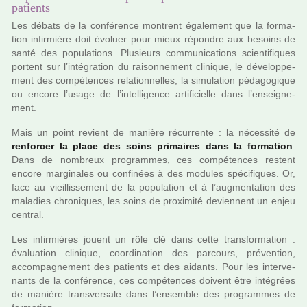
patients
Les débats de la confé­rence mon­trent également que la for­ma­
tion infir­mière doit évoluer pour mieux répon­dre aux besoins de
santé des popu­la­tions. Plusieurs com­mu­ni­ca­tions scien­ti­fi­ques
por­tent sur l’inté­gra­tion du rai­son­ne­ment cli­ni­que, le déve­lop­pe­
ment des com­pé­ten­ces rela­tion­nel­les, la simu­la­tion péda­go­gi­que
ou encore l’usage de l’intel­li­gence arti­fi­cielle dans l’ensei­gne­
ment.
Mais un point revient de manière récur­rente : la néces­sité de
ren­for­cer la place des soins pri­mai­res dans la for­ma­tion
.
Dans de nom­breux pro­gram­mes, ces com­pé­ten­ces res­tent
encore mar­gi­na­les ou confi­nées à des modu­les spé­ci­fi­ques. Or,
face au vieillis­se­ment de la popu­la­tion et à l’aug­men­ta­tion des
mala­dies chro­ni­ques, les soins de proxi­mité devien­nent un enjeu
cen­tral.
Les infir­miè­res jouent un rôle clé dans cette trans­for­ma­tion :
évaluation cli­ni­que, coor­di­na­tion des par­cours, pré­ven­tion,
accom­pa­gne­ment des patients et des aidants. Pour les inter­ve­
nants de la confé­rence, ces com­pé­ten­ces doi­vent être inté­grées
de manière trans­ver­sale dans l’ensem­ble des pro­gram­mes de