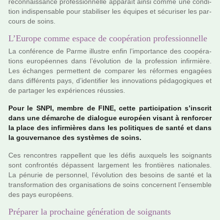
reconnais­sance pro­fes­sion­nelle appa­raît ainsi comme une condi­
tion indis­pen­sa­ble pour sta­bi­li­ser les équipes et sécu­ri­ser les par­
cours de soins.
L’Europe comme espace de coopération professionnelle
La confé­rence de Parme illus­tre enfin l’impor­tance des coo­pé­ra­
tions euro­péen­nes dans l’évolution de la pro­fes­sion infir­mière.
Les échanges per­met­tent de com­pa­rer les réfor­mes enga­gées
dans dif­fé­rents pays, d’iden­ti­fier les inno­va­tions péda­go­gi­ques et
de par­ta­ger les expé­rien­ces réus­sies.
Pour le SNPI, membre de FINE, cette par­ti­ci­pa­tion s’ins­crit
dans une démar­che de dia­lo­gue euro­péen visant à ren­for­cer
la place des infir­miè­res dans les poli­ti­ques de santé et dans
la gou­ver­nance des sys­tè­mes de soins.
Ces ren­contres rap­pel­lent que les défis aux­quels les soi­gnants
sont confron­tés dépas­sent lar­ge­ment les fron­tiè­res natio­na­les.
La pénu­rie de per­son­nel, l’évolution des besoins de santé et la
trans­for­ma­tion des orga­ni­sa­tions de soins concer­nent l’ensem­ble
des pays euro­péens.
Préparer la prochaine génération de soignants