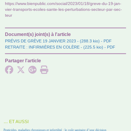
https://www.bien­pu­blic.com/social/2023/01/18/greve-du-19-jan­
vier-trans­ports-ecoles-sante-les-per­tur­ba­tions-sec­teur-par-sec­
teur
Document(s) joint(s) à l'article
PRÉVIS DE GRÈVE 19 JANVIER 2023
- (288.3 kio) - PDF
RETRAITE : INFIRMIÈRES EN COLÈRE
- (225.5 kio) - PDF
Partager l'article
… ET AUSSI
Pesticides, maladies chroniques et infertilité : le coût sanitaire d’une décision