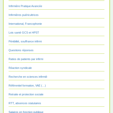
Infirmière Pratique Avancée
Infirmières puéricultrices
International, Francophonie
Lois santé GCS et HPST
Pénibilité, souffrance infirmi
Questions réponses
Ratios de patients par infirmi
Réaction syndicale
Recherche en sciences infirmiè
Référentiel formation, VAE (…)
Retraite et protection sociale
RTT, absences statutaires
Salaires en fonction publique