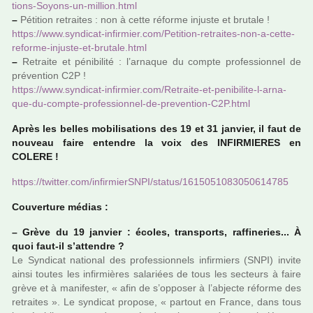
tions-Soyons-un-mil­lion.html
–
Pétition retrai­tes : non à cette réforme injuste et bru­tale !
https://www.syn­di­cat-infir­mier.com/Petition-retrai­tes-non-a-cette-
reforme-injuste-et-bru­tale.html
–
Retraite et péni­bi­lité : l’arna­que du compte pro­fes­sion­nel de
pré­ven­tion C2P !
https://www.syn­di­cat-infir­mier.com/Retraite-et-peni­bi­lite-l-arna­
que-du-compte-pro­fes­sion­nel-de-pre­ven­tion-C2P.html
Après les belles mobi­li­sa­tions des 19 et 31 jan­vier, il faut de
nou­veau faire enten­dre la voix des INFIRMIERES en
COLERE !
https://twit­ter.com/infir­mierSNPI/status/1615051083050614785
Couverture médias :
–
Grève du 19 jan­vier : écoles, trans­ports, raf­fi­ne­ries... À
quoi faut-il s’atten­dre ?
Le Syndicat natio­nal des pro­fes­sion­nels infir­miers (SNPI) invite
ainsi toutes les infir­­miè­­res sala­­riées de tous les sec­­teurs à faire
grève et à mani­­fes­­ter, « afin de s’oppo­­ser à l’abjecte réforme des
retrai­­tes ». Le syn­di­cat pro­pose, « par­tout en France, dans tous