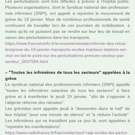
Les per­tur­ba­tions sont très dif­fi­ci­les à pré­voir à l’hôpi­tal public.
Plusieurs orga­ni­sa­tions, dont le Syndicat natio­nal des pro­fes­sion­
nels infir­miers (SNPI), ont appelé à rejoin­dre le mou­ve­ment de
grève du 19 jan­vier. Mais de nom­breux pro­fes­sion­nels de santé
conti­nuent de tra­vailler lors de ces jour­nées de mobi­li­sa­tion, à
moins qu’ils ne puis­sent pas se rendre sur leur lieu de tra­vail en
raison des per­tur­ba­tions dans les trans­ports.
https://www.fran­cet­vinfo.fr/eco­no­mie/retraite/reforme-des-retrai­
tes/greve-du-19-jan­vier-trans­ports-ecoles-hopi­taux-sta­tions-ser­
vice-on-fait-le-point-sur-les-per­tur­ba­tions-pre­vues-sec­teur-par-
sec­teur_5607584.html
–
"Toutes les infir­miè­res de tous les sec­teurs" appe­lées à la
grève
Le syn­di­cat natio­nal des pro­fes­sion­nels infir­miers (SNPI) appelle
"toutes les infir­miè­res sala­riées de tous les sec­teurs" à faire
grève et à mani­fes­ter le jeudi 19 jan­vier, "afin de s’oppo­ser à
l’abjecte réforme des retrai­tes".
Les gré­vis­tes sont appe­lés jeudi à "des­cen­dre dans le hall" de
leur hôpi­tal "pour une minute de silence" et "à réduire l’acti­vité".
Les infir­miè­res qui ne tra­vaillent pas ce jour là, sont appe­lées à
"rejoin­dre les mani­fes­ta­tions".
https://www.radio­france.fr/fran­cein­ter/sncf-ratp-ecoles-les-per­tur­