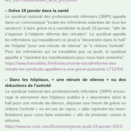
tes_195756/docu­ment_actu_pro.phtml
–
Grève 19 jan­vier dans la santé
Le syn­di­cat natio­nal des pro­fes­sion­nels infir­miers (SNPI) appelle
dans un com­mu­ni­qué "toutes les infir­miè­res sala­riées de tous les
sec­teurs" à faire grève et à mani­fes­ter le jeudi 19 jan­vier, "afin de
s’oppo­ser à l’abjecte réforme des retrai­tes". Le syn­di­cat appelle
les infir­miè­res qui tra­vaille­ront ce jeudi à "des­cen­dre dans le hall"
de l’hôpi­tal "pour une minute de silence" et "à réduire l’acti­vité".
Pour les infir­miè­res qui ne tra­vaillent pas ce jeudi, le syn­di­cat
appelle à "rejoin­dre les mani­fes­ta­tions pour nous faire enten­dre".
https://www.fran­ce­bleu.fr/infos/eco­no­mie-social/reforme-des-
retraits-les-syn­di­cats-appel­lent-a-une-greve-puis­sante-1712304
–
Dans les hôpi­taux, « une minute de silence » ou des
réduc­tions de l’acti­vité
Le syn­di­cat natio­nal des pro­fes­sion­nels infir­miers (SNPI) encou­
rage le per­son­nel des hôpi­taux publics à « des­­cen­­dre dans le
hall pour une minute de silence, dépo­­ser une heure de grève ou
réduire l’acti­­vité » ou en cas de repos, « aller rejoin­­dre les mani­­
fes­­ta­­tions pour nous faire enten­­dre » afin de pro­tes­ter contre la
réforme.
https://www.la-croix.com/Economie/greve-jeudi-19-jan­vier-2023-