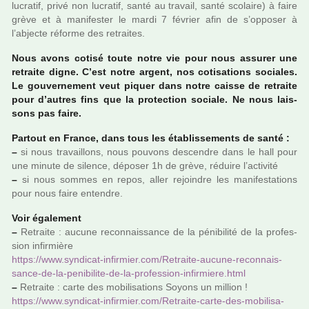
lucra­tif, privé non lucra­tif, santé au tra­vail, santé sco­laire) à faire
grève et à mani­fes­ter le mardi 7 février afin de s’oppo­ser à
l’abjecte réforme des retrai­tes.
Nous avons cotisé toute notre vie pour nous assu­rer une
retraite digne. C’est notre argent, nos coti­sa­tions socia­les.
Le gou­ver­ne­ment veut piquer dans notre caisse de retraite
pour d’autres fins que la pro­tec­tion sociale. Ne nous lais­
sons pas faire.
Partout en France, dans tous les établissements de santé :
–
si nous tra­vaillons, nous pou­vons des­cen­dre dans le hall pour
une minute de silence, dépo­ser 1h de grève, réduire l’acti­vité
–
si nous sommes en repos, aller rejoin­dre les mani­fes­ta­tions
pour nous faire enten­dre.
Voir également
–
Retraite : aucune reconnais­sance de la péni­bi­lité de la pro­fes­
sion infir­mière
https://www.syn­di­cat-infir­mier.com/Retraite-aucune-reconnais­
sance-de-la-peni­bi­lite-de-la-pro­fes­sion-infir­miere.html
–
Retraite : carte des mobi­li­sa­tions Soyons un mil­lion !
https://www.syn­di­cat-infir­mier.com/Retraite-carte-des-mobi­li­sa­