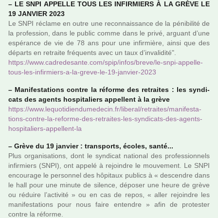
–
LE SNPI APPELLE TOUS LES INFIRMIERS À LA GRÈVE LE
19 JANVIER 2023
Le SNPI réclame en outre une reconnais­sance de la péni­bi­lité de
la pro­fes­sion, dans le public comme dans le privé, arguant d’une
espé­rance de vie de 78 ans pour une infir­mière, ainsi que des
départs en retraite fré­quents avec un taux d’inva­li­dité".
https://www.cadre­de­sante.com/spip/infos/breve/le-snpi-appelle-
tous-les-infir­miers-a-la-greve-le-19-jan­vier-2023
–
Manifestations contre la réforme des retrai­tes : les syn­di­
cats des agents hos­pi­ta­liers appel­lent à la grève
https://www.lequo­ti­dien­du­me­de­cin.fr/libe­ral/retrai­tes/mani­fes­ta­
tions-contre-la-reforme-des-retrai­tes-les-syn­di­cats-des-agents-
hos­pi­ta­liers-appel­lent-la
–
Grève du 19 jan­vier : trans­ports, écoles, santé...
Plus orga­ni­sa­tions, dont le syn­di­cat natio­nal des pro­fes­sion­nels
infir­miers (SNPI), ont appelé à rejoin­dre le mou­ve­ment. Le SNPI
encou­rage le per­son­nel des hôpi­taux publics à « des­­cen­­dre dans
le hall pour une minute de silence, dépo­­ser une heure de grève
ou réduire l’acti­­vité » ou en cas de repos, « aller rejoin­­dre les
mani­­fes­­ta­­tions pour nous faire enten­­dre » afin de pro­tes­ter
contre la réforme.