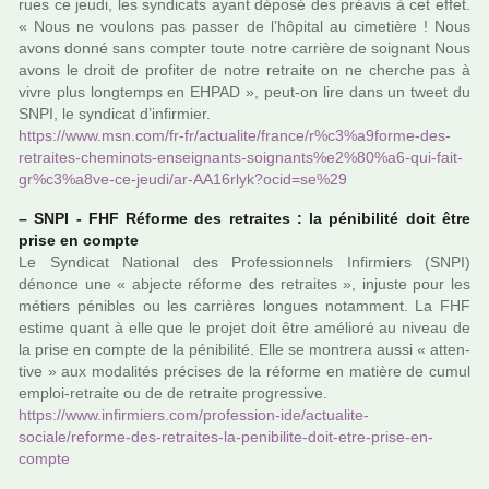
rues ce jeudi, les syn­di­cats ayant déposé des préa­vis à cet effet.
« Nous ne vou­lons pas passer de l’hôpi­tal au cime­tière ! Nous
avons donné sans comp­ter toute notre car­rière de soi­gnant Nous
avons le droit de pro­fi­ter de notre retraite on ne cher­che pas à
vivre plus long­temps en EHPAD », peut-on lire dans un tweet du
SNPI, le syn­di­cat d’infir­mier.
https://www.msn.com/fr-fr/actua­lite/france/r%c3%a9forme-des-
retrai­tes-che­mi­nots-ensei­gnants-soi­gnants%e2%80%a6-qui-fait-
gr%c3%a8ve-ce-jeudi/ar-AA16rlyk?ocid=se%29
–
SNPI - FHF Réforme des retrai­tes : la péni­bi­lité doit être
prise en compte
Le Syndicat National des Professionnels Infirmiers (SNPI)
dénonce une « abjecte réforme des retrai­tes », injuste pour les
métiers péni­bles ou les car­riè­res lon­gues notam­ment. La FHF
estime quant à elle que le projet doit être amé­lioré au niveau de
la prise en compte de la péni­bi­lité. Elle se mon­trera aussi « atten­
tive » aux moda­li­tés pré­ci­ses de la réforme en matière de cumul
emploi-retraite ou de de retraite pro­gres­sive.
https://www.infir­miers.com/pro­fes­sion-ide/actua­lite-
sociale/reforme-des-retrai­tes-la-peni­bi­lite-doit-etre-prise-en-
compte