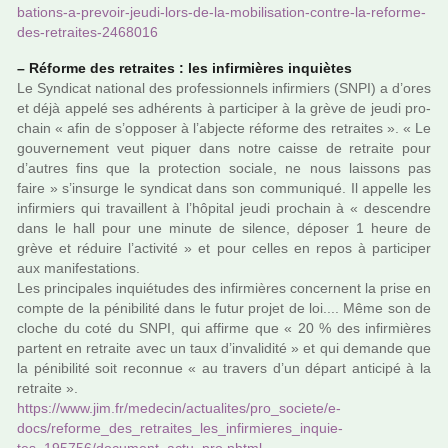
ba­tions-a-pre­voir-jeudi-lors-de-la-mobi­li­sa­tion-contre-la-reforme-
des-retrai­tes-2468016
–
Réforme des retrai­tes : les infir­miè­res inquiè­tes
Le Syndicat natio­nal des pro­fes­sion­nels infir­miers (SNPI) a d’ores
et déjà appelé ses adhé­rents à par­ti­ci­per à la grève de jeudi pro­
chain « afin de s’oppo­ser à l’abjecte réforme des retrai­tes ». « Le
gou­ver­ne­ment veut piquer dans notre caisse de retraite pour
d’autres fins que la pro­tec­tion sociale, ne nous lais­sons pas
faire » s’insurge le syn­di­cat dans son com­mu­ni­qué. Il appelle les
infir­miers qui tra­vaillent à l’hôpi­tal jeudi pro­chain à « des­cen­dre
dans le hall pour une minute de silence, dépo­ser 1 heure de
grève et réduire l’acti­vité » et pour celles en repos à par­ti­ci­per
aux mani­fes­ta­tions.
Les prin­ci­pa­les inquié­tu­des des infir­miè­res concer­nent la prise en
compte de la péni­bi­lité dans le futur projet de loi.... Même son de
cloche du coté du SNPI, qui affirme que « 20 % des infir­miè­res
par­tent en retraite avec un taux d’inva­li­dité » et qui demande que
la péni­bi­lité soit reconnue « au tra­vers d’un départ anti­cipé à la
retraite ».
https://www.jim.fr/mede­cin/actua­li­tes/pro_societe/e-
docs/reforme_des_retrai­tes_les_infir­mie­res_inquie­