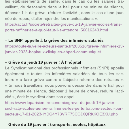
les établissements de santé, dans le cas où les sala­riés tra­
vaillent, de des­cen­dre dans le hall pour une minute de silence,
dépo­­ser 1 h de grève, réduire l’acti­­vité ; dans le cas d’une jour­
née de repos, d’aller rejoin­­dre les mani­­fes­­ta­­tions ».
https://actu.fr/societe/retrai­tes-greve-du-19-jan­vier-ecoles-trans­
ports-raf­fi­ne­ries-a-quoi-faut-il-s-atten­dre_56616240.html
–
Le SNPI appelle à la grève des infir­miers sala­riés
https://toute-la.veille-acteurs-sante.fr/203518/greve-infir­miere-19-
jan­vier-2023-hopi­taux-cli­ni­ques-ehpad-com­mu­ni­que/
–
Grève du jeudi 19 jan­vier : À l’hôpi­tal
Le Syndicat natio­nal des pro­fes­sion­nels infir­miers (SNPI) appelle
également « toutes les infir­­miè­­res sala­­riées de tous les sec­­
teurs » à faire grève contre « l’abjecte réforme des retrai­­tes ».
« Si nous tra­­vaillons, nous pou­­vons des­­cen­­dre dans le hall pour
une minute de silence, dépo­­ser 1 heure de grève, réduire l’acti­­
vité », écrit le syn­di­cat dans son appel.
https://www.lepa­ri­sien.fr/eco­no­mie/greve-du-jeudi-19-jan­vier-
sncf-ratp-ecoles-aerien-raf­fi­ne­ries-les-per­tur­ba­tions-sec­teur-par-
sec­teur-17-01-2023-IYDG4Y73VRF75CCJXQRKKOE3XU.php
–
Grève du 19 jan­vier : trans­ports, écoles, hôpi­taux