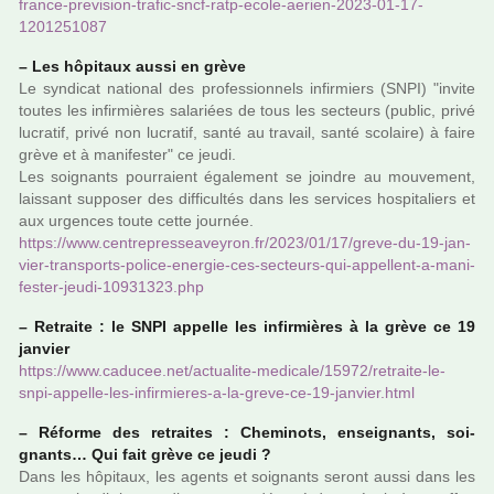
france-pre­vi­sion-trafic-sncf-ratp-ecole-aerien-2023-01-17-
1201251087
–
Les hôpi­taux aussi en grève
Le syn­di­cat natio­nal des pro­fes­sion­nels infir­miers (SNPI) "invite
toutes les infir­miè­res sala­riées de tous les sec­teurs (public, privé
lucra­tif, privé non lucra­tif, santé au tra­vail, santé sco­laire) à faire
grève et à mani­fes­ter" ce jeudi.
Les soi­gnants pour­raient également se join­dre au mou­ve­ment,
lais­sant sup­po­ser des dif­fi­cultés dans les ser­vi­ces hos­pi­ta­liers et
aux urgen­ces toute cette jour­née.
https://www.cen­tre­pres­sea­vey­ron.fr/2023/01/17/greve-du-19-jan­
vier-trans­ports-police-ener­gie-ces-sec­teurs-qui-appel­lent-a-mani­
fes­ter-jeudi-10931323.php
–
Retraite : le SNPI appelle les infir­miè­res à la grève ce 19
jan­vier
https://www.cadu­cee.net/actua­lite-medi­cale/15972/retraite-le-
snpi-appelle-les-infir­mie­res-a-la-greve-ce-19-jan­vier.html
–
Réforme des retrai­tes : Cheminots, ensei­gnants, soi­
gnants… Qui fait grève ce jeudi ?
Dans les hôpi­taux, les agents et soi­gnants seront aussi dans les