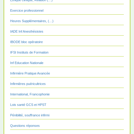
Exercice professionnel
Heures Supplémentaires, (…)
IADE Inf Anesthésistes
IBODE bloc opératoire
IFSI Instituts de Formation
Inf Education Nationale
Infirmière Pratique Avancée
Infirmières puéricultrices
International, Francophonie
Lois santé GCS et HPST
Pénibilité, souffrance infirmi
Questions réponses