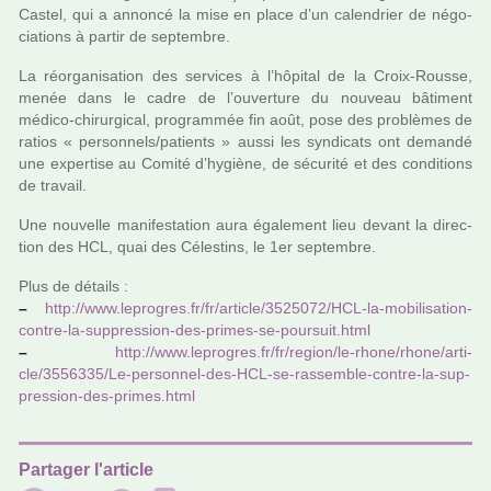
Castel, qui a annoncé la mise en place d’un calen­drier de négo­
cia­tions à partir de sep­tem­bre.
La réor­ga­ni­sa­tion des ser­vi­ces à l’hôpi­tal de la Croix-Rousse,
menée dans le cadre de l’ouver­ture du nou­veau bâti­ment
médico-chi­rur­gi­cal, pro­gram­mée fin août, pose des pro­blè­mes de
ratios « per­son­nels/patients » aussi les syn­di­cats ont demandé
une exper­tise au Comité d’hygiène, de sécu­rité et des condi­tions
de tra­vail.
Une nou­velle mani­fes­ta­tion aura également lieu devant la direc­
tion des HCL, quai des Célestins, le 1er sep­tem­bre.
Plus de détails :
–
http://www.lepro­gres.fr/fr/arti­cle/3525072/HCL-la-mobi­li­sa­tion-
contre-la-sup­pres­sion-des-primes-se-pour­suit.html
–
http://www.lepro­gres.fr/fr/region/le-rhone/rhone/arti­
cle/3556335/Le-per­son­nel-des-HCL-se-ras­sem­ble-contre-la-sup­
pres­sion-des-primes.html
Partager l'article