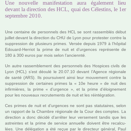
Une nouvelle manifestation aura également lieu
devant la direction des HCL, quai des Célestins, le 1er
septembre 2010.
Une cen­taine de per­son­nels des HCL se sont ras­sem­blés début
juillet devant la direc­tion du CHU de Lyon pour pro­tes­ter contre la
sup­pres­sion de plu­sieurs primes. Versée depuis 1979 à l’hôpi­tal
Edouard-Herriot la prime de nuit et d’urgen­ces repré­sente de
180 à 300 euros par mois selon l’anciennté.
Un autre ras­sem­ble­ment des per­son­nels des Hospices civils de
Lyon (HCL) s’est déoulé le 20.07.10 devant l’Agence régio­nale
de santé (ARS). Ils pour­sui­vent ainsi leur mou­ve­ment contre la
sup­pres­sion de cer­tai­nes primes la « 10e heure » de nuit des
infir­miè­res, la prime « d’urgence », et la prime d’éloignement
pour les nou­veaux recru­te­ments de nuit et les réin­té­gra­tion.
Ces primes de nuit et d’urgen­ces ne sont pas sta­tu­tai­res, selon
un rap­port de la Chambre régio­nale de la Cour des comp­tes. La
direc­tion a donc décidé d’arrê­ter leur ver­se­ment tandis que les
astrein­tes et la prime de ser­vice annuelle doi­vent être recal­cu­
lées. Une délé­ga­tion a été reçue par le direc­teur géné­ral, Paul