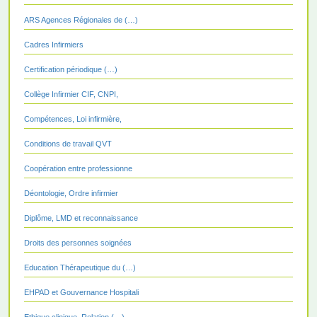
ARS Agences Régionales de (…)
Cadres Infirmiers
Certification périodique (…)
Collège Infirmier CIF, CNPI,
Compétences, Loi infirmière,
Conditions de travail QVT
Coopération entre professionne
Déontologie, Ordre infirmier
Diplôme, LMD et reconnaissance
Droits des personnes soignées
Education Thérapeutique du (…)
EHPAD et Gouvernance Hospitali
Ethique clinique, Relation (…)