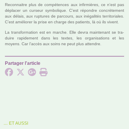
Reconnaitre plus de com­pé­ten­ces aux infir­miè­res, ce n’est pas
dépla­cer un cur­seur sym­bo­li­que. C’est répon­dre concrè­te­ment
aux délais, aux rup­tu­res de par­cours, aux iné­ga­li­tés ter­ri­to­ria­les.
C’est amé­lio­rer la prise en charge des patients, là où ils vivent.
La trans­for­ma­tion est en marche. Elle devra main­te­nant se tra­
duire rapi­de­ment dans les textes, les orga­ni­sa­tions et les
moyens. Car l’accès aux soins ne peut plus atten­dre.
Partager l'article
… ET AUSSI