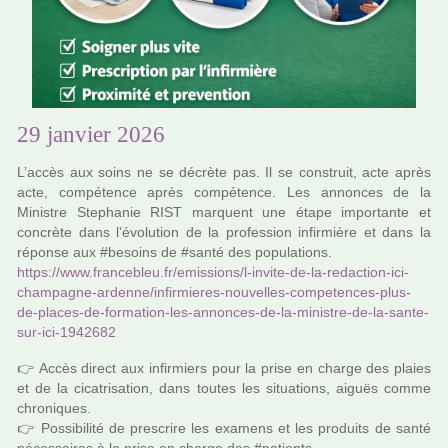
29 janvier 2026
L’accès aux soins ne se décrète pas. Il se cons­truit, acte après
acte, com­pé­tence après com­pé­tence. Les annon­ces de la
Ministre Stephanie RIST mar­quent une étape impor­tante et
concrète dans l’évolution de la pro­fes­sion infir­mière et dans la
réponse aux #be­soins de #santé des popu­la­tions.
https://www.fran­ce­bleu.fr/emis­sions/l-invite-de-la-redac­tion-ici-
cham­pa­gne-ardenne/infir­mie­res-nou­vel­les-com­pe­ten­ces-plus-
de-places-de-for­ma­tion-les-annon­ces-de-la-minis­tre-de-la-sante-
sur-ici-1942682
👉 Accès direct aux infir­miers pour la prise en charge des plaies
et de la cica­tri­sa­tion, dans toutes les situa­tions, aiguës comme
chro­ni­ques.
👉 Possibilité de pres­crire les exa­mens et les pro­duits de santé