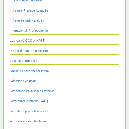
Inf Education Nationale
Infirmière Pratique Avancée
Infirmières puéricultrices
International, Francophonie
Lois santé GCS et HPST
Pénibilité, souffrance infirmi
Questions réponses
Ratios de patients par infirmi
Réaction syndicale
Recherche en sciences infirmiè
Référentiel formation, VAE (…)
Retraite et protection sociale
RTT, absences statutaires