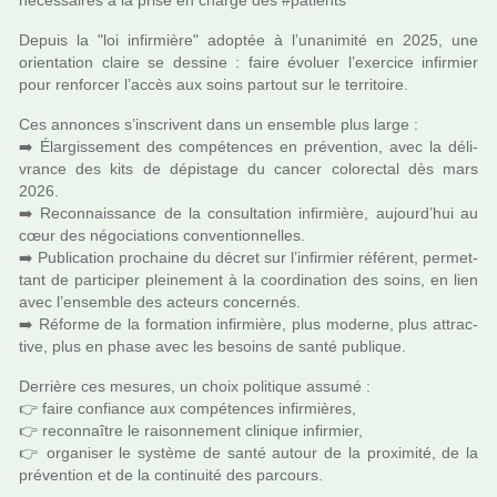
néces­sai­res à la prise en charge des #pa­tients
Depuis la "loi infir­mière" adop­tée à l’una­ni­mité en 2025, une
orien­ta­tion claire se des­sine : faire évoluer l’exer­cice infir­mier
pour ren­for­cer l’accès aux soins par­tout sur le ter­ri­toire.
Ces annon­ces s’ins­cri­vent dans un ensem­ble plus large :
➡️ Élargissement des com­pé­ten­ces en pré­ven­tion, avec la déli­
vrance des kits de dépis­tage du cancer colo­rec­tal dès mars
2026.
➡️ Reconnaissance de la consul­ta­tion infir­mière, aujourd’hui au
cœur des négo­cia­tions conven­tion­nel­les.
➡️ Publication pro­chaine du décret sur l’infir­mier réfé­rent, per­met­
tant de par­ti­ci­per plei­ne­ment à la coor­di­na­tion des soins, en lien
avec l’ensem­ble des acteurs concer­nés.
➡️ Réforme de la for­ma­tion infir­mière, plus moderne, plus attrac­
tive, plus en phase avec les besoins de santé publi­que.
Derrière ces mesu­res, un choix poli­ti­que assumé :
👉 faire confiance aux com­pé­ten­ces infir­miè­res,
👉 reconnaî­tre le rai­son­ne­ment cli­ni­que infir­mier,
👉 orga­ni­ser le sys­tème de santé autour de la proxi­mité, de la
pré­ven­tion et de la conti­nuité des par­cours.