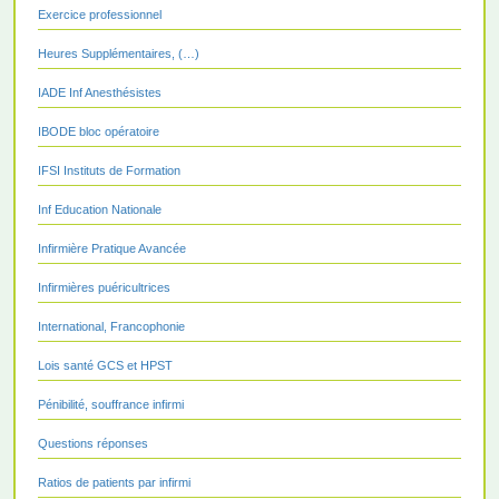
Exercice professionnel
Heures Supplémentaires, (…)
IADE Inf Anesthésistes
IBODE bloc opératoire
IFSI Instituts de Formation
Inf Education Nationale
Infirmière Pratique Avancée
Infirmières puéricultrices
International, Francophonie
Lois santé GCS et HPST
Pénibilité, souffrance infirmi
Questions réponses
Ratios de patients par infirmi