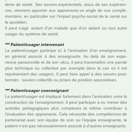
tème de santé. Ses savoirs expé­rien­tiels, issus de ses expé­rien­
ces, vien­nent appor­ter aux appre­nants un angle de vue com­plé­
men­taire, en par­ti­cu­lier sur l’impact psycho-social de la santé sur
le quo­ti­dien.
Il peut s’agir autant d’un malade que d’un aidant ou tout autre
usager du sys­tème de santé
*** Patient/usager inter­ve­nant
Le patient/usager par­ti­cipe ici à l’ani­ma­tion d’un ensei­gne­ment,
en géné­ral asso­cié à des ensei­gnants. Au delà de son expé­
rience per­son­nelle et de son vécu, il peut trans­met­tre une parole
plus tech­ni­que ou col­lec­tive par exem­ple dans le cas où il est
repré­sen­tant des usa­gers. Il peut faire appel à des savoirs posi­
tion­nés : savoirs col­lec­tifs ou prises de posi­tion asso­cia­ti­ves.
*** Patient/usager coen­sei­gnant
Le patient/usager est impli­qué for­te­ment dans l’ani­ma­tion voire la
cons­truc­tion de l’ensei­gne­ment. Il peut par­ti­ci­per à ou mener des
acti­vi­tés péda­go­gi­ques plus com­plexes et même contri­buer à
l’évaluation des appre­nants. Cela néces­site des com­pé­ten­ces de
par­te­na­riat avec son équipe de soin ou l’équipe ensei­gnante, le
patient n’est pas néces­sai­re­ment asso­cié à d’autres ensei­gnants.