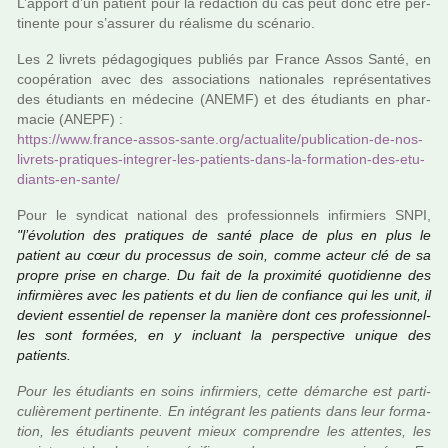
L’apport d’un patient pour la rédac­tion du cas peut donc être per­
ti­nente pour s’assu­rer du réa­lisme du scé­na­rio.
Les 2 livrets péda­go­gi­ques publiés par France Assos Santé, en
coo­pé­ra­tion avec des asso­cia­tions natio­na­les repré­sen­ta­ti­ves
des étudiants en méde­cine (ANEMF) et des étudiants en phar­
ma­cie (ANEPF) :
https://www.france-assos-sante.org/actua­lite/publi­ca­tion-de-nos-
livrets-pra­ti­ques-inte­grer-les-patients-dans-la-for­ma­tion-des-etu­
diants-en-sante/
Pour le syn­di­cat natio­nal des pro­fes­sion­nels infir­miers SNPI,
"l’évolution des pra­ti­ques de santé place de plus en plus le
patient au cœur du pro­ces­sus de soin, comme acteur clé de sa
propre prise en charge. Du fait de la proxi­mité quo­ti­dienne des
infir­miè­res avec les patients et du lien de confiance qui les unit, il
devient essen­tiel de repen­ser la manière dont ces pro­fes­sion­nel­
les sont for­mées, en y incluant la pers­pec­tive unique des
patients.
Pour les étudiants en soins infir­miers, cette démar­che est par­ti­
cu­liè­re­ment per­ti­nente. En inté­grant les patients dans leur for­ma­
tion, les étudiants peu­vent mieux com­pren­dre les atten­tes, les