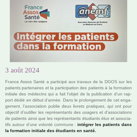
3 août 2024
France Assos Santé a par­ti­cipé aux tra­vaux de la DGOS sur les
patients par­te­nai­res et la par­ti­ci­pa­tion des patients à la for­ma­tion
ini­tiale des méde­cins qui a fait l’objet de la publi­ca­tion d’un rap­
port dédié en début d’année. Dans le pro­lon­ge­ment de cet enga­
ge­ment, l’asso­cia­tion publie deux livrets pra­ti­ques, qui ont pour
objec­tif d’outiller les repré­sen­tants des usa­gers et d’asso­cia­tions
de patients ainsi que les repré­sen­tants étudiants élus et asso­cia­
tifs autour d’une volonté com­mune :
inté­grer les patients dans
la for­ma­tion ini­tiale des étudiants en santé.