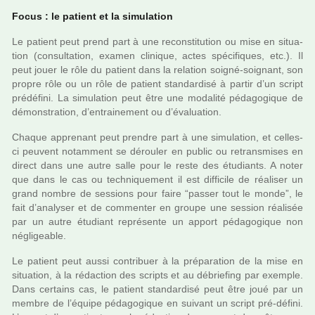
Focus : le patient et la simu­la­tion
Le patient peut prend part à une recons­ti­tu­tion ou mise en situa­
tion (consul­ta­tion, examen cli­ni­que, actes spé­ci­fi­ques, etc.). Il
peut jouer le rôle du patient dans la rela­tion soigné-soi­gnant, son
propre rôle ou un rôle de patient stan­dar­disé à partir d’un script
pré­dé­fini. La simu­la­tion peut être une moda­lité péda­go­gi­que de
démons­tra­tion, d’entrai­ne­ment ou d’évaluation.
Chaque appre­nant peut pren­dre part à une simu­la­tion, et celles-
ci peu­vent notam­ment se dérou­ler en public ou retrans­mi­ses en
direct dans une autre salle pour le reste des étudiants. A noter
que dans le cas ou tech­ni­que­ment il est dif­fi­cile de réa­li­ser un
grand nombre de ses­sions pour faire “passer tout le monde”, le
fait d’ana­ly­ser et de com­men­ter en groupe une ses­sion réa­li­sée
par un autre étudiant repré­sente un apport péda­go­gi­que non
négli­gea­ble.
Le patient peut aussi contri­buer à la pré­pa­ra­tion de la mise en
situa­tion, à la rédac­tion des scripts et au débrie­fing par exem­ple.
Dans cer­tains cas, le patient stan­dar­disé peut être joué par un
membre de l’équipe péda­go­gi­que en sui­vant un script pré-défini.