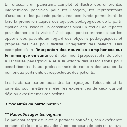
En dres­sant un pano­rama com­plet et illus­tré des dif­fé­ren­tes
inter­ven­tions pos­si­bles pour les usa­gers, les repré­sen­tants
d’usa­gers et les patients par­te­nai­res, ces livrets per­met­tront de
faire la pro­mo­tion auprès des équipes péda­go­gi­ques de la par­ti­
ci­pa­tion des usa­gers. Ils cons­ti­tuent ainsi un recueil de repè­res
pour donner de la visi­bi­lité à chaque par­ties pre­nan­tes sur les
apports des patients au regard des objec­tifs péda­go­gi­ques, et
pro­pose des clés pour faci­li­ter l’inté­gra­tion des patients. Des
exem­ples liés à
l’inté­gra­tion des nou­vel­les com­pé­ten­ces sur
le numé­ri­que en santé
sont notam­ment pro­po­sés, afin de coller
à l’actua­lité péda­go­gi­que et à la volonté des asso­cia­tions pour
sen­si­bi­li­ser les futurs pro­fes­sion­nels de santé à des usages du
numé­ri­que per­ti­nents et res­pec­tueux des patients.
Les livrets com­por­tent aussi des témoi­gna­ges, d’étudiants et de
patients, pour mettre en relief les expé­rien­ces de ceux qui ont
déjà pu expé­ri­men­ter ces actions.
3 moda­li­tés de par­ti­ci­pa­tion :
*** Patient/usager témoi­gnant
Le patient/usager est invité à par­ta­ger son vécu, son expé­rience
per­son­nelle face à la mala­die, à son par­cours de soin ou au sys­