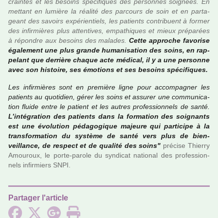
crain­tes et les besoins spé­ci­fi­ques des per­son­nes soi­gnées. En
met­tant en lumière la réa­lité des par­cours de soin et en par­ta­
geant des savoirs expé­rien­tiels, les patients contri­buent à former
des infir­miè­res plus atten­ti­ves, empa­thi­ques et mieux pré­pa­rées
à répon­dre aux besoins des mala­des.
Cette appro­che favo­rise
également une plus grande huma­ni­sa­tion des soins, en rap­
pe­lant que der­rière chaque acte médi­cal, il y a une per­sonne
avec son his­toire, ses émotions et ses besoins spé­ci­fi­ques.
Les infir­miè­res sont en pre­mière ligne pour accom­pa­gner les
patients au quo­ti­dien, gérer les soins et assu­rer une com­mu­ni­ca­
tion fluide entre le patient et les autres pro­fes­sion­nels de santé.
L’inté­gra­tion des patients dans la for­ma­tion des soi­gnants
est une évolution péda­go­gi­que majeure qui par­ti­cipe à la
trans­for­ma­tion du sys­tème de santé vers plus de bien­
veillance, de res­pect et de qua­lité des soins"
pré­cise Thierry
Amouroux, le porte-parole du syn­di­cat natio­nal des pro­fes­sion­
nels infir­miers SNPI.
Partager l'article