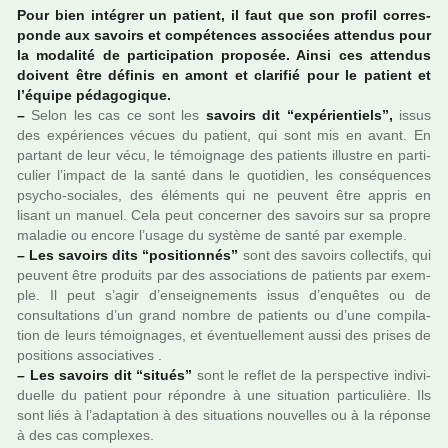
Pour bien inté­grer un patient, il faut que son profil cor­res­
ponde aux savoirs et com­pé­ten­ces asso­ciées atten­dus pour
la moda­lité de par­ti­ci­pa­tion pro­po­sée. Ainsi ces atten­dus
doi­vent être défi­nis en amont et cla­ri­fié pour le patient et
l’équipe péda­go­gi­que.
–
Selon les cas ce sont les
savoirs dit “expé­rien­tiels”,
issus
des expé­rien­ces vécues du patient, qui sont mis en avant. En
par­tant de leur vécu, le témoi­gnage des patients illus­tre en par­ti­
cu­lier l’impact de la santé dans le quo­ti­dien, les consé­quen­ces
psycho-socia­les, des éléments qui ne peu­vent être appris en
lisant un manuel. Cela peut concer­ner des savoirs sur sa propre
mala­die ou encore l’usage du sys­tème de santé par exem­ple.
–
Les savoirs dits “posi­tion­nés”
sont des savoirs col­lec­tifs, qui
peu­vent être pro­duits par des asso­cia­tions de patients par exem­
ple. Il peut s’agir d’ensei­gne­ments issus d’enquê­tes ou de
consul­ta­tions d’un grand nombre de patients ou d’une com­pi­la­
tion de leurs témoi­gna­ges, et éventuellement aussi des prises de
posi­tions asso­cia­ti­ves .
–
Les savoirs dit “situés”
sont le reflet de la pers­pec­tive indi­vi­
duelle du patient pour répon­dre à une situa­tion par­ti­cu­lière. Ils
sont liés à l’adap­ta­tion à des situa­tions nou­vel­les ou à la réponse
à des cas com­plexes.