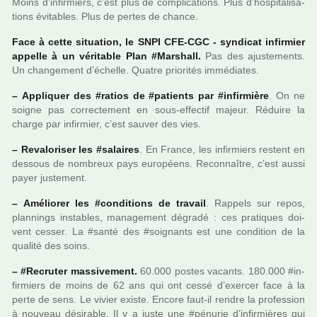
Moins d’infir­miers, c’est plus de com­pli­ca­tions. Plus d’hos­pi­ta­li­sa­
tions évitables. Plus de pertes de chance.
Face à cette situa­tion, le SNPI CFE-CGC - syn­di­cat infir­mier
appelle à un véri­ta­ble Plan #Mar­shall.
Pas des ajus­te­ments.
Un chan­ge­ment d’échelle. Quatre prio­ri­tés immé­dia­tes.
–
Appliquer des #ra­tios de #pa­tients par #in­fir­mière
. On ne
soigne pas cor­rec­te­ment en sous-effec­tif majeur. Réduire la
charge par infir­mier, c’est sauver des vies.
–
Revaloriser les #sa­lai­res
. En France, les infir­miers res­tent en
des­sous de nom­breux pays euro­péens. Reconnaître, c’est aussi
payer jus­te­ment.
–
Améliorer les #condi­tions de tra­vail
. Rappels sur repos,
plan­nings ins­ta­bles, mana­ge­ment dégradé : ces pra­ti­ques doi­
vent cesser. La #santé des #soi­gnants est une condi­tion de la
qua­lité des soins.
–
#Re­cru­ter mas­si­ve­ment.
60.000 postes vacants. 180.000 #in­
fir­miers de moins de 62 ans qui ont cessé d’exer­cer face à la
perte de sens. Le vivier existe. Encore faut-il rendre la pro­fes­sion
à nou­veau dési­ra­ble. Il y a juste une #pé­nu­­rie d’infir­­miè­­res qui