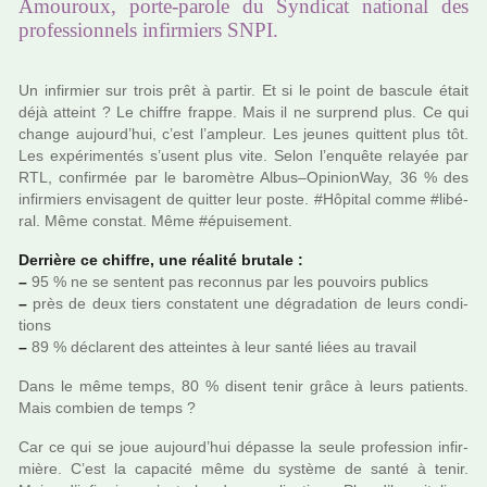
Amouroux, porte-parole du Syndicat national des
professionnels infirmiers SNPI.
Un infir­mier sur trois prêt à partir. Et si le point de bas­cule était
déjà atteint ? Le chif­fre frappe. Mais il ne sur­prend plus. Ce qui
change aujourd’hui, c’est l’ampleur. Les jeunes quit­tent plus tôt.
Les expé­ri­men­tés s’usent plus vite. Selon l’enquête relayée par
RTL, confir­mée par le baro­mè­tre Albus–OpinionWay, 36 % des
infir­miers envi­sa­gent de quit­ter leur poste. #Hô­pi­tal comme #li­bé­
ral. Même cons­tat. Même #épui­se­ment.
Derrière ce chif­fre, une réa­lité bru­tale :
–
95 % ne se sen­tent pas reconnus par les pou­voirs publics
–
près de deux tiers cons­ta­tent une dégra­da­tion de leurs condi­
tions
–
89 % décla­rent des attein­tes à leur santé liées au tra­vail
Dans le même temps, 80 % disent tenir grâce à leurs patients.
Mais com­bien de temps ?
Car ce qui se joue aujourd’hui dépasse la seule pro­fes­sion infir­
mière. C’est la capa­cité même du sys­tème de santé à tenir.