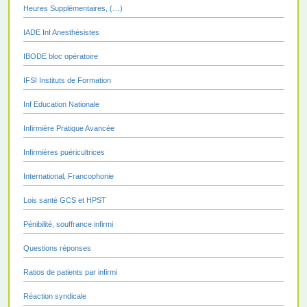
Heures Supplémentaires, (…)
IADE Inf Anesthésistes
IBODE bloc opératoire
IFSI Instituts de Formation
Inf Education Nationale
Infirmière Pratique Avancée
Infirmières puéricultrices
International, Francophonie
Lois santé GCS et HPST
Pénibilité, souffrance infirmi
Questions réponses
Ratios de patients par infirmi
Réaction syndicale