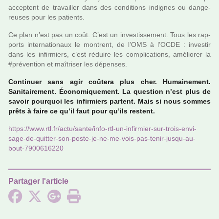
accep­­tent de tra­­vailler dans des condi­­tions indi­gnes ou dan­ge­
reu­ses pour les patients.
Ce plan n’est pas un coût. C’est un inves­tis­se­ment. Tous les rap­
ports inter­na­tio­naux le mon­trent, de l’OMS à l’OCDE : inves­tir
dans les infir­miers, c’est réduire les com­pli­ca­tions, amé­lio­rer la
#pré­ven­tion et maî­tri­ser les dépen­ses.
Continuer sans agir coû­tera plus cher. Humainement.
Sanitairement. Économiquement. La ques­tion n’est plus de
savoir pour­quoi les infir­miers par­tent. Mais si nous sommes
prêts à faire ce qu’il faut pour qu’ils res­tent.
https://www.rtl.fr/actu/sante/info-rtl-un-infir­mier-sur-trois-envi­
sage-de-quit­ter-son-poste-je-ne-me-vois-pas-tenir-jusqu-au-
bout-7900616220
Partager l'article