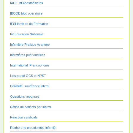
IADE Inf Anesthésistes
IBODE bloc opératoire
IFSI Instituts de Formation
Inf Education Nationale
Infirmière Pratique Avancée
Infirmières puéricultrices
International, Francophonie
Lois santé GCS et HPST
Pénibilité, souffrance infirmi
Questions réponses
Ratios de patients par infirmi
Réaction syndicale
Recherche en sciences infirmiè