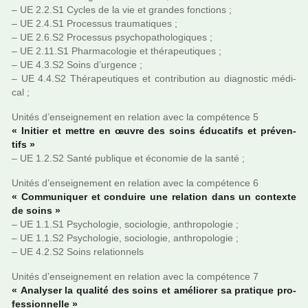
– UE 2.2.S1 Cycles de la vie et gran­des fonc­tions ;
– UE 2.4.S1 Processus trau­ma­ti­ques ;
– UE 2.6.S2 Processus psy­cho­pa­tho­lo­gi­ques ;
– UE 2.11.S1 Pharmacologie et thé­ra­peu­ti­ques ;
– UE 4.3.S2 Soins d’urgence ;
– UE 4.4.S2 Thérapeutiques et contri­bu­tion au diag­nos­tic médi­
cal ;
Unités d’ensei­gne­ment en rela­tion avec la com­pé­tence 5
« Initier et mettre en œuvre des soins éducatifs et pré­ven­
tifs »
– UE 1.2.S2 Santé publi­que et économie de la santé ;
Unités d’ensei­gne­ment en rela­tion avec la com­pé­tence 6
« Communiquer et conduire une rela­tion dans un contexte
de soins »
– UE 1.1.S1 Psychologie, socio­lo­gie, anthro­po­lo­gie ;
– UE 1.1.S2 Psychologie, socio­lo­gie, anthro­po­lo­gie ;
– UE 4.2.S2 Soins rela­tion­nels
Unités d’ensei­gne­ment en rela­tion avec la com­pé­tence 7
« Analyser la qua­lité des soins et amé­lio­rer sa pra­ti­que pro­
fes­sion­nelle »