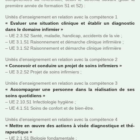
pre­mière année de for­ma­tion S1 et S2) :
Unités d’ensei­gne­ment en rela­tion avec la com­pé­tence 1
« Evaluer une situa­tion cli­ni­que et établir un diag­nos­tic
dans le domaine infir­mier »
– UE 2.3.S2 Santé, mala­die, han­di­cap, acci­dents de la vie ;
– UE 3.1.S1 Raisonnement et démar­che cli­ni­que infir­mière ;
– UE 3.1.S2 Raisonnement et démar­che cli­ni­que infir­mière
Unités d’ensei­gne­ment en rela­tion avec la com­pé­tence 2
« Concevoir et conduire un projet de soins infir­miers »
– UE 3.2.S2 Projet de soins infir­miers ;
Unités d’ensei­gne­ment en rela­tion avec la com­pé­tence 3
« Accompagner une per­sonne dans la réa­li­sa­tion de ses
soins quo­ti­diens »
– UE 2.10.S1 Infectiologie hygiène ;
– UE 4.1.S1 Soins de confort et de bien-être.
Unités d’ensei­gne­ment en rela­tion avec la com­pé­tence 4
« Mettre en œuvre des actions à visée diag­nos­ti­que et thé­
ra­peu­ti­que »
– UE 2.1.S1 Biologie fon­da­men­tale ;