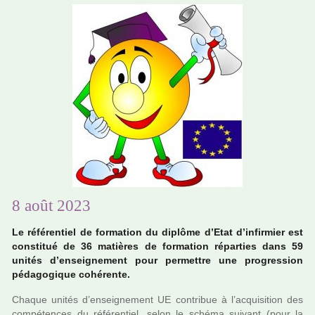
8 août 2023
Le réfé­ren­tiel de for­ma­tion du diplôme d’Etat d’infir­mier est
cons­ti­tué de 36 matiè­res de for­ma­tion répar­ties dans 59
unités d’ensei­gne­ment pour per­met­tre une pro­gres­sion
péda­go­gi­que cohé­rente.
Chaque unités d’ensei­gne­ment UE contri­bue à l’acqui­si­tion des
com­pé­ten­ces du réfé­ren­tiel, selon le schéma sui­vant (pour la