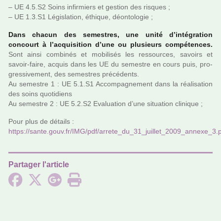
– UE 4.5.S2 Soins infir­miers et ges­tion des ris­ques ;
– UE 1.3.S1 Législation, éthique, déon­to­lo­gie ;
Dans chacun des semes­tres, une unité d’inté­gra­tion
concourt à l’acqui­si­tion d’une ou plu­sieurs com­pé­ten­ces.
Sont ainsi com­bi­nés et mobi­li­sés les res­sour­ces, savoirs et
savoir-faire, acquis dans les UE du semes­tre en cours puis, pro­
gres­si­ve­ment, des semes­tres pré­cé­dents.
Au semes­tre 1 : UE 5.1.S1 Accompagnement dans la réa­li­sa­tion
des soins quo­ti­diens
Au semes­tre 2 : UE 5.2.S2 Evaluation d’une situa­tion cli­ni­que ;
Pour plus de détails :
https://sante.gouv.fr/IMG/pdf/arrete_du_31_juillet_2009_annexe_3.
Partager l'article