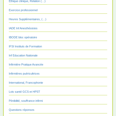
Ethique clinique, Relation (…)
Exercice professionnel
Heures Supplémentaires, (…)
IADE Inf Anesthésistes
IBODE bloc opératoire
IFSI Instituts de Formation
Inf Education Nationale
Infirmière Pratique Avancée
Infirmières puéricultrices
International, Francophonie
Lois santé GCS et HPST
Pénibilité, souffrance infirmi
Questions réponses