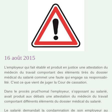
16 août 2015
L’employeur qui fait établir et pro­duit en jus­tice une attes­ta­tion du
méde­cin du tra­vail com­por­tant des éléments tirés du dos­sier
médi­cal du sala­rié commet une faute qui engage sa res­pon­sa­bi­
lité. C’est ce que vient de juger la Cour de cas­sa­tion.
Dans le procès prud’homal l’employeur, s’oppo­sant au sala­rié,
avait pro­duit aux débats une attes­ta­tion du méde­cin du tra­vail
com­por­tant dif­fé­rents éléments du dos­sier médi­cal du sala­rié.
Le sala­rié deman­dait la condam­na­tion de son employeur au