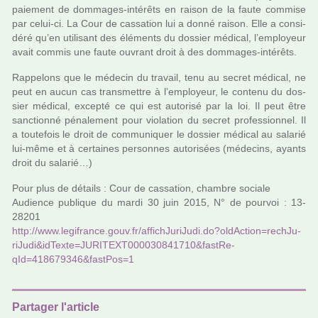
paie­ment de dom­ma­ges-inté­rêts en raison de la faute com­mise
par celui-ci. La Cour de cas­sa­tion lui a donné raison. Elle a consi­
déré qu’en uti­li­sant des éléments du dos­sier médi­cal, l’employeur
avait commis une faute ouvrant droit à des dom­ma­ges-inté­rêts.
Rappelons que le méde­cin du tra­vail, tenu au secret médi­cal, ne
peut en aucun cas trans­met­tre à l’employeur, le contenu du dos­
sier médi­cal, excepté ce qui est auto­risé par la loi. Il peut être
sanc­tionné péna­le­ment pour vio­la­tion du secret pro­fes­sion­nel. Il
a tou­te­fois le droit de com­mu­ni­quer le dos­sier médi­cal au sala­rié
lui-même et à cer­tai­nes per­son­nes auto­ri­sées (méde­cins, ayants
droit du sala­rié…)
Pour plus de détails : Cour de cas­sa­tion, cham­bre sociale
Audience publi­que du mardi 30 juin 2015, N° de pour­voi : 13-
28201
http://www.legi­france.gouv.fr/affi­ch­Ju­ri­Judi.do?oldAc­tion=rech­Ju­
ri­Judi&idTexte=JURITEXT000030841710&fas­tRe­
qId=418679346&fast­Pos=1
Partager l'article