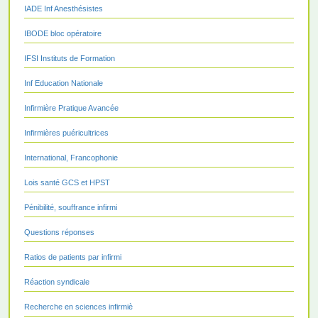
IADE Inf Anesthésistes
IBODE bloc opératoire
IFSI Instituts de Formation
Inf Education Nationale
Infirmière Pratique Avancée
Infirmières puéricultrices
International, Francophonie
Lois santé GCS et HPST
Pénibilité, souffrance infirmi
Questions réponses
Ratios de patients par infirmi
Réaction syndicale
Recherche en sciences infirmiè