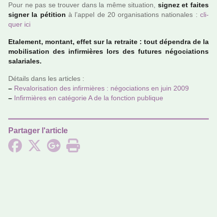
Pour ne pas se trou­ver dans la même situa­tion,
signez et faites
signer la péti­tion
à l’appel de 20 orga­ni­sa­tions natio­na­les :
cli­
quer ici
Etalement, mon­tant, effet sur la retraite : tout dépen­dra de la
mobi­li­sa­tion des infir­miè­res lors des futu­res négo­cia­tions
sala­ria­les.
Détails dans les arti­cles :
–
Revalorisation des infir­miè­res : négo­cia­tions en juin 2009
–
Infirmières en caté­go­rie A de la fonc­tion publi­que
Partager l'article