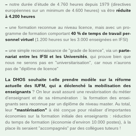
–
notre durée d’étude de 4.760 heures depuis 1979 (direc­ti­ves
euro­péen­nes sur un mini­mum de 4.600 heures) va être
réduite
à 4.200 heures
–
une for­ma­tion reconnue au niveau licence, mais avec un pro­
gramme de for­ma­tion com­por­tant
40 % de temps de tra­vail per­
son­nel vir­tuel
(1.200 heures sur les 3.000 ensei­gnées en IFSI)
–
une simple reconnais­sance de "grade de licence", via un
par­te­
na­riat entre les IFSI et les Universités
, qui prouve bien que
nous ne serons pas en "uni­ver­si­ta­ri­sa­tion", car nous n’aurons
pas de "diplôme de licence"
La DHOS sou­haite t-elle pren­dre modèle sur la réforme
actuelle des IUFM, qui a déclen­ché la mobi­li­sa­tion des
ensei­gnants
? On leur avait assuré une reva­lo­ri­sa­tion du métier
d’ensei­gnant et de sa rému­né­ra­tion : la for­ma­tion des ensei­
gnants sera reconnue par un diplôme de niveau master. Au total,
leur
"mas­té­ri­sa­tion"
à été conçue pour réa­li­ser d’impor­tan­tes
économies sur la for­ma­tion ini­tiale des ensei­gnants : réduc­tion
du temps de for­ma­tion (économie d’envi­ron 10.000 postes), à la
place ils seraient "accom­pa­gnés" par des col­lè­gues tuteurs !