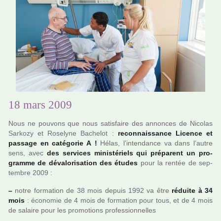
18 mars 2009
Nous ne pou­vons que nous satis­faire des annon­ces de Nicolas
Sarkozy et Roselyne Bachelot :
reconnais­sance Licence et
pas­sage en caté­go­rie A !
Hélas, l’inten­dance va dans l’autre
sens, avec
des ser­vi­ces minis­té­riels qui pré­pa­rent un pro­
gramme de déva­lo­ri­sa­tion des études
pour la rentée de sep­
tem­bre 2009 :
–
notre for­ma­tion de 38 mois depuis 1992 va être
réduite à 34
mois
: économie de 4 mois de for­ma­tion pour tous, et de 4 mois
de salaire pour les pro­mo­tions pro­fes­sion­nel­les