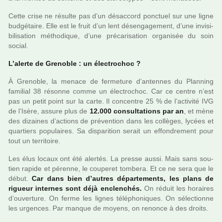
Cette crise ne résulte pas d’un désac­cord ponc­tuel sur une ligne
bud­gé­taire. Elle est le fruit d’un lent désen­ga­ge­ment, d’une invi­si­
bi­li­sa­tion métho­di­que, d’une pré­ca­ri­sa­tion orga­ni­sée du soin
social.
L’alerte de Grenoble : un électrochoc ?
À Grenoble, la menace de fer­me­ture d’anten­nes du Planning
fami­lial 38 résonne comme un électrochoc. Car ce centre n’est
pas un petit point sur la carte. Il concen­tre 25 % de l’acti­vité IVG
de l’Isère, assure plus de
12.000 consul­ta­tions par an
, et mène
des dizai­nes d’actions de pré­ven­tion dans les col­lè­ges, lycées et
quar­tiers popu­lai­res. Sa dis­pa­ri­tion serait un effon­dre­ment pour
tout un ter­ri­toire.
Les élus locaux ont été aler­tés. La presse aussi. Mais sans sou­
tien rapide et pérenne, le cou­pe­ret tom­bera. Et ce ne sera que le
début.
Car dans bien d’autres dépar­te­ments, les plans de
rigueur inter­nes sont déjà enclen­chés.
On réduit les horai­res
d’ouver­ture. On ferme les lignes télé­pho­ni­ques. On sélec­tionne
les urgen­ces. Par manque de moyens, on renonce à des droits.