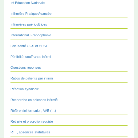
Inf Education Nationale
Infirmière Pratique Avancée
Infirmières puéricultrices
International, Francophonie
Lois santé GCS et HPST
Pénibilité, souffrance infirmi
Questions réponses
Ratios de patients par infirmi
Réaction syndicale
Recherche en sciences infirmiè
Référentiel formation, VAE (…)
Retraite et protection sociale
RTT, absences statutaires