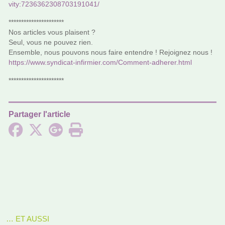
vity:7236362308703191041/
**********************
Nos arti­cles vous plai­sent ?
Seul, vous ne pouvez rien.
Ensemble, nous pou­­vons nous faire enten­­dre ! Rejoignez nous !
https://www.syn­di­cat-infir­mier.com/Comment-adhe­rer.html
**********************
Partager l'article
… ET AUSSI