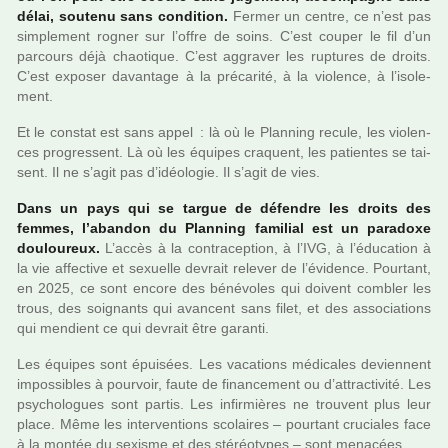
délai, sou­tenu sans condi­tion.
Fermer un centre, ce n’est pas
sim­ple­ment rogner sur l’offre de soins. C’est couper le fil d’un
par­cours déjà chao­ti­que. C’est aggra­ver les rup­tu­res de droits.
C’est expo­ser davan­tage à la pré­ca­rité, à la vio­lence, à l’iso­le­
ment.
Et le cons­tat est sans appel : là où le Planning recule, les vio­len­
ces pro­gres­sent. Là où les équipes cra­quent, les patien­tes se tai­
sent. Il ne s’agit pas d’idéo­lo­gie. Il s’agit de vies.
Dans un pays qui se targue de défen­dre les droits des
femmes, l’aban­don du Planning fami­lial est un para­doxe
dou­lou­reux.
L’accès à la contra­cep­tion, à l’IVG, à l’éducation à
la vie affec­tive et sexuelle devrait rele­ver de l’évidence. Pourtant,
en 2025, ce sont encore des béné­vo­les qui doi­vent com­bler les
trous, des soi­gnants qui avan­cent sans filet, et des asso­cia­tions
qui men­dient ce qui devrait être garanti.
Les équipes sont épuisées. Les vaca­tions médi­ca­les devien­nent
impos­si­bles à pour­voir, faute de finan­ce­ment ou d’attrac­ti­vité. Les
psy­cho­lo­gues sont partis. Les infir­miè­res ne trou­vent plus leur
place. Même les inter­ven­tions sco­lai­res – pour­tant cru­cia­les face
à la montée du sexisme et des sté­réo­ty­pes – sont mena­cées.