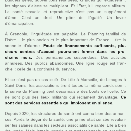
Budgets gelés, sub­ven­tions retar­dées, char­ges qui explo­sent :
les signaux d’alerte se mul­ti­plient. Et l’État, lui, regarde ailleurs.
La santé sexuelle et repro­duc­tive n’est pas un sup­plé­ment
d’âme. C’est un droit. Un pilier de l’égalité. Un levier
d’émancipation.
À Grenoble, l’inquié­tude est pal­pa­ble. Le Planning fami­lial de
l’Isère – le plus ancien et le plus impor­tant de France – tire la
son­nette d’alarme.
Faute de finan­ce­ments suf­fi­sants, plu­
sieurs cen­tres d’accueil pour­raient fermer dans les pro­
chains mois.
Des per­ma­nen­ces sus­pen­dues. Des acti­vi­tés
annu­lées. Des publics aban­don­nés. Une ligne rouge est fran­
chie : celle de la conti­nuité du ser­vice.
Et ce n’est pas un cas isolé. De Lille à Marseille, de Limoges à
Saint-Denis, les asso­cia­tions tirent toutes la même conclu­sion :
la survie du Planning tient désor­mais à des bouts de ficelle. Ce
ne sont plus des lieux mili­tants qui récla­ment davan­tage.
Ce
sont des ser­vi­ces essen­tiels qui implo­sent en silence.
Depuis 2020, les struc­tu­res de santé ont connu bien des annon­
ces. Après le Ségur de la santé, une prime était censée reva­lo­ri­
ser les salai­res dans les sec­teurs asso­cia­tifs de santé. Elle a bien