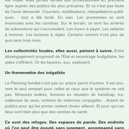
été votée. Mais jamais versée aux pro­fes­sion­nels en pre­mière
ligne auprès des publics les plus pré­cai­res. Et ce n’est pas faute
de l’avoir demandé. Courriers, mobi­li­sa­tions, inter­pel­la­tions publi­
ques : tout a été tenté. En vain. Les pro­mes­ses se sont
évanouies avec les camé­ras. Sur le ter­rain, ce sont les arrié­rés
de sub­ven­tions qui s’accu­mu­lent. Les loyers à payer. Les salai­res
à hono­rer. Les fac­tu­res à régler. Certains cen­tres n’ont plus de
quoi tenir trois mois.
Les col­lec­ti­vi­tés loca­les, elles aussi, pei­nent à suivre.
Entre
désen­ga­ge­ment pro­gres­sif de l’État et recen­trage bud­gé­taire, les
aides s’effri­tent. Or les besoins, eux, explo­sent.
Un ther­mo­mè­tre des iné­ga­li­tés
Le Planning fami­lial n’est pas un acteur parmi d’autres. Il est sou­
vent le seul rem­part pour celles et ceux que le sys­tème ne voit
pas. Mineures iso­lées, femmes en situa­tion de han­di­cap, tra­
vailleu­ses du sexe, vic­ti­mes de vio­len­ces conju­ga­les… Autant de
publics pour qui les portes res­tent closes ailleurs. Et pour qui ces
lieux sont bien plus que des cen­tres de santé.
Ce sont des refu­ges. Des espa­ces de parole. Des endroits
où l’on peut être écouté sans juge­ment, accom­pa­gné sans