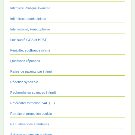
Infirmière Pratique Avancée
Infirmières puéricultrices
International, Francophonie
Lois santé GCS et HPST
Pénibilité, souffrance infirmi
Questions réponses
Ratios de patients par infirmi
Réaction syndicale
Recherche en sciences infirmiè
Référentiel formation, VAE (…)
Retraite et protection sociale
RTT, absences statutaires
Salaires en fonction publique