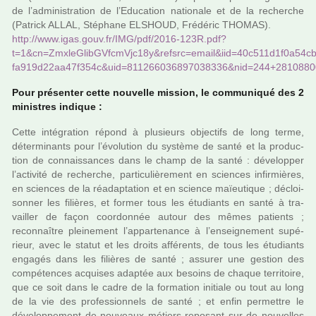
de l’admi­nis­tra­tion de l’Education natio­nale et de la recher­che
(Patrick ALLAL, Stéphane ELSHOUD, Frédéric THOMAS).
http://www.igas.gouv.fr/IMG/pdf/2016-123R.pdf?
t=1&cn=ZmxleGlibGVfcmVjc18y&refsrc=email&iid=40c511d1f0a54cb
fa919d22aa47f354c&uid=811266036897038336&nid=244+2810880
Pour pré­sen­ter cette nou­velle mis­sion, le com­mu­ni­qué des 2
minis­tres indi­que :
Cette inté­gra­tion répond à plu­sieurs objec­tifs de long terme,
déter­mi­nants pour l’évolution du sys­tème de santé et la pro­duc­
tion de connais­san­ces dans le champ de la santé : déve­lop­per
l’acti­vité de recher­che, par­ti­cu­liè­re­ment en scien­ces infir­miè­res,
en scien­ces de la réa­dap­ta­tion et en science maïeu­ti­que ; décloi­
son­ner les filiè­res, et former tous les étudiants en santé à tra­
vailler de façon coor­don­née autour des mêmes patients ;
reconnaî­tre plei­ne­ment l’appar­te­nance à l’ensei­gne­ment supé­
rieur, avec le statut et les droits affé­rents, de tous les étudiants
enga­gés dans les filiè­res de santé ; assu­rer une ges­tion des
com­pé­ten­ces acqui­ses adap­tée aux besoins de chaque ter­ri­toire,
que ce soit dans le cadre de la for­ma­tion ini­tiale ou tout au long
de la vie des pro­fes­sion­nels de santé ; et enfin per­met­tre le
déve­lop­pe­ment de nou­veaux métiers repo­sant sur de nou­vel­les