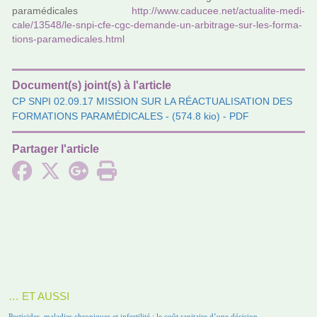
para­mé­di­ca­les
http://www.cadu­cee.net/actua­lite-medi­
cale/13548/le-snpi-cfe-cgc-demande-un-arbi­trage-sur-les-for­ma­
tions-para­me­di­ca­les.html
Document(s) joint(s) à l'article
CP SNPI 02.09.17 MISSION SUR LA RÉACTUALISATION DES
FORMATIONS PARAMÉDICALES
- (574.8 kio) - PDF
Partager l'article
… ET AUSSI
Pesticides, maladies chroniques et infertilité : le coût sanitaire d’une décision