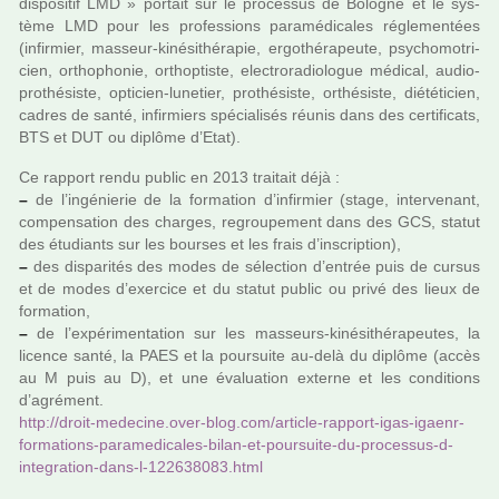
dis­po­si­tif LMD » por­tait sur le pro­ces­sus de Bologne et le sys­
tème LMD pour les pro­fes­sions para­mé­di­ca­les régle­men­tées
(infir­mier, mas­seur-kiné­si­thé­ra­pie, ergo­thé­ra­peute, psy­cho­mo­tri­
cien, ortho­pho­nie, orthop­tiste, elec­tro­ra­dio­lo­gue médi­cal, audio­
pro­thé­siste, opti­cien-lune­tier, pro­thé­siste, orthé­siste, dié­té­ti­cien,
cadres de santé, infir­miers spé­cia­li­sés réunis dans des cer­ti­fi­cats,
BTS et DUT ou diplôme d’Etat).
Ce rap­port rendu public en 2013 trai­tait déjà :
–
de l’ingé­nie­rie de la for­ma­tion d’infir­mier (stage, inter­ve­nant,
com­pen­sa­tion des char­ges, regrou­pe­ment dans des GCS, statut
des étudiants sur les bour­ses et les frais d’ins­crip­tion),
–
des dis­pa­ri­tés des modes de sélec­tion d’entrée puis de cursus
et de modes d’exer­cice et du statut public ou privé des lieux de
for­ma­tion,
–
de l’expé­ri­men­ta­tion sur les mas­seurs-kiné­si­thé­ra­peu­tes, la
licence santé, la PAES et la pour­suite au-delà du diplôme (accès
au M puis au D), et une évaluation externe et les condi­tions
d’agré­ment.
http://droit-mede­cine.over-blog.com/arti­cle-rap­port-igas-igaenr-
for­ma­tions-para­me­di­ca­les-bilan-et-pour­suite-du-pro­ces­sus-d-
inte­gra­tion-dans-l-122638083.html