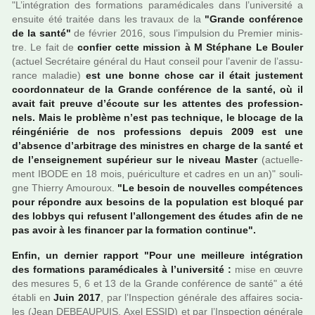
"L’inté­gra­tion des for­ma­tions para­mé­di­ca­les dans l’uni­ver­sité a
ensuite été trai­tée dans les tra­vaux de la
"Grande confé­rence
de la santé"
de février 2016, sous l’impul­sion du Premier minis­
tre. Le fait de
confier cette mis­sion à M Stéphane Le Bouler
(actuel Secrétaire géné­ral du Haut conseil pour l’avenir de l’assu­
rance mala­die)
est une bonne chose car il était jus­te­ment
coor­don­na­teur de la Grande confé­rence de la santé, où il
avait fait preuve d’écoute sur les atten­tes des pro­fes­sion­
nels. Mais le pro­blème n’est pas tech­ni­que, le blo­cage de la
réin­gé­nié­rie de nos pro­fes­sions depuis 2009 est une
d’absence d’arbi­trage ​des minis­tres en charge de la santé et
de l’ensei­gne­ment supé­rieur sur le niveau Master
(actuel­le­
ment IBODE en 18 mois, pué­ri­culture et cadres en un an)" sou­li­
gne Thierry Amouroux.
"Le besoin de nou­vel­les com­pé­ten­ces
pour répon­dre aux besoins de la popu­la­tion est bloqué par
des lobbys qui refu­sent l’allon­ge­ment des études afin de ne
pas avoir à les finan­cer par la for­ma­tion conti­nue".
Enfin, un der­nier rap­port "Pour une meilleure inté­gra­tion
des for­ma­tions para­mé­di­ca­les à l’uni­ver­sité :
mise en œuvre
des mesu­res 5, 6 et 13 de la Grande confé­rence de santé" a été
établi en
Juin 2017
, par l’Inspection géné­rale des affai­res socia­
les (Jean DEBEAUPUIS, Axel ESSID) et par l’Inspection géné­rale