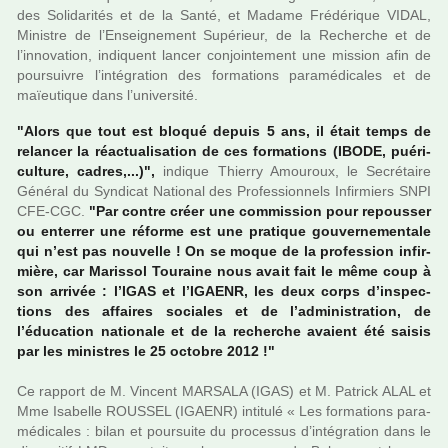
des Solidarités et de la Santé, et Madame Frédérique VIDAL,
Ministre de l’Enseignement Supérieur, de la Recherche et de
l’inno­va­tion, indi­quent lancer conjoin­te­ment une mis­sion afin de
pour­sui­vre l’inté­gra­tion des for­ma­tions para­mé­di­ca­les et de
maïeu­ti­que dans l’uni­ver­sité.
"Alors que tout est bloqué depuis 5 ans, il était temps de
relan­cer la réac­tua­li­sa­tion de ces for­ma­tions (IBODE, pué­ri­
culture, cadres,...)",
indi­que Thierry Amouroux, le Secrétaire
Général du Syndicat National des Professionnels Infirmiers SNPI
CFE-CGC.
"Par contre créer une com­mis­sion pour repous­ser
ou enter­rer une réforme est une pra­ti­que gou­ver­ne­men­tale
qui n’est pas nou­velle ! On se moque de la pro­fes­sion infir­
mière, car Marissol Touraine nous avait fait le même coup à
son arri­vée : l’IGAS et l’IGAENR, les deux corps d’ins­pec­
tions des affai­res socia­les et de l’admi­nis­tra­tion, de
l’éducation natio­nale et de la recher­che avaient été saisis
par les minis­tres le 25 octo­bre 2012 !"
Ce rap­port de M. Vincent MARSALA (IGAS) et M. Patrick ALAL et
Mme Isabelle ROUSSEL (IGAENR) inti­tulé « Les for­ma­tions para­
mé­di­ca­les : bilan et pour­suite du pro­ces­sus d’inté­gra­tion dans le