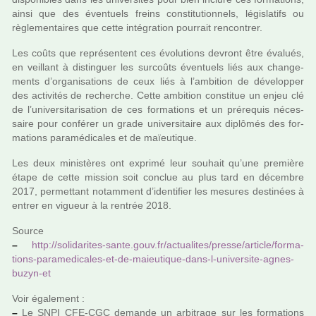
ainsi que des éventuels freins cons­ti­tu­tion­nels, légis­la­tifs ou
règle­men­tai­res que cette inté­gra­tion pour­rait ren­contrer.
Les coûts que repré­sen­tent ces évolutions devront être évalués,
en veillant à dis­tin­guer les sur­coûts éventuels liés aux chan­ge­
ments d’orga­ni­sa­tions de ceux liés à l’ambi­tion de déve­lop­per
des acti­vi­tés de recher­che. Cette ambi­tion cons­ti­tue un enjeu clé
de l’uni­ver­si­ta­ri­sa­tion de ces for­ma­tions et un pré­re­quis néces­
saire pour confé­rer un grade uni­ver­si­taire aux diplô­més des for­
ma­tions para­mé­di­ca­les et de maïeu­ti­que.
Les deux minis­tè­res ont exprimé leur sou­hait qu’une pre­mière
étape de cette mis­sion soit conclue au plus tard en décem­bre
2017, per­met­tant notam­ment d’iden­ti­fier les mesu­res des­ti­nées à
entrer en vigueur à la ren­trée 2018.
Source
–
http://soli­da­ri­tes-sante.gouv.fr/actua­li­tes/presse/arti­cle/for­ma­
tions-para­me­di­ca­les-et-de-maieu­ti­que-dans-l-uni­ver­site-agnes-
buzyn-et
Voir également :
–
Le SNPI CFE-CGC demande un arbi­trage sur les for­ma­tions