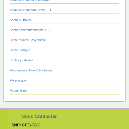
Salaires en secteur privé (…)
Santé au travail
Santé environnementale, (…)
Santé mentale, psychiatrie
Santé publique
Textes juridiques
Vaccinations, Covid19, Grippe,
Vie pratique
Vu sur le net
Nous Contacter
SNPI CFE-CGC