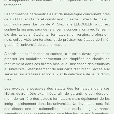
for­ma­tions.
Les for­ma­tions para­mé­di­ca­les et de maïeu­ti­que concer­nent près
de 150 000 étudiants et cons­ti­tuent un sec­teur d’acti­vité majeur
pour notre pays. Le rôle de M. Stéphane LEBOULER, à qui est
confiée la mis­sion, sera de relan­cer la concer­ta­tion avec l’ensem­
ble des acteurs, étudiants, for­ma­teurs, uni­ver­si­tés, pro­fes­sion­
nels, col­lec­ti­vi­tés ter­ri­to­ria­les, et de pré­ci­ser les étapes de l’inté­
gra­tion à l’uni­ver­sité de ces for­ma­tions.
A partir des expé­rien­ces exis­tan­tes, la mis­sion devra également
pré­ci­ser les moda­li­tés per­met­tant de sim­pli­fier les cir­cuits de
recru­te­ment dans ces filiè­res ainsi que l’ins­crip­tion des étudiants
à l’uni­ver­sité, l’établissement de leur carte d’étudiant, l’accès aux
ser­vi­ces uni­ver­si­tai­res et sociaux et la déli­vrance de leurs diplô­
mes.
Les évolutions pos­si­bles des sta­tuts des for­ma­teurs dans ces
filiè­res devront être exa­mi­nées, afin de garan­tir le bon dérou­le­
ment de car­rière des actuels for­ma­teurs mais également de les
inté­grer plei­ne­ment dans les uni­ver­si­tés. Un inven­taire sera fait
des dis­po­si­tions ins­ti­tu­tion­nel­les et des outils de gou­ver­nance
dis­po­ni­bles dans les uni­ver­si­tés pour bien inclure ces for­ma­tions,