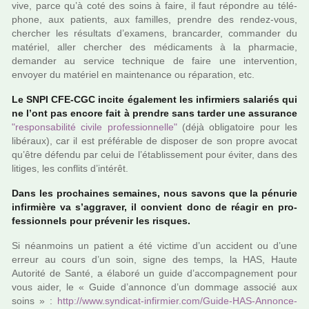
vive, parce qu’à coté des soins à faire, il faut répon­dre au télé­
phone, aux patients, aux famil­les, pren­dre des rendez-vous,
cher­cher les résul­tats d’exa­mens, bran­car­der, com­man­der du
maté­riel, aller cher­cher des médi­ca­ments à la phar­ma­cie,
deman­der au ser­vice tech­ni­que de faire une inter­ven­tion,
envoyer du maté­riel en main­te­nance ou répa­ra­tion, etc.
Le SNPI CFE-CGC incite également les infir­miers sala­riés qui
ne l’ont pas encore fait à pren­dre sans tarder une assu­rance
"res­pon­sa­bi­lité civile pro­fes­sion­nelle"
(déjà obli­ga­toire pour les
libé­raux), car il est pré­fé­ra­ble de dis­po­ser de son propre avocat
qu’être défendu par celui de l’établissement pour éviter, dans des
liti­ges, les conflits d’inté­rêt.
Dans les pro­chai­nes semai­nes, nous savons que la pénu­rie
infir­mière va s’aggra­ver, il convient donc de réagir en pro­
fes­sion­nels pour pré­ve­nir les ris­ques.
Si néan­moins un patient a été vic­time d’un acci­dent ou d’une
erreur au cours d’un soin, signe des temps, la HAS, Haute
Autorité de Santé, a élaboré un guide d’accom­pa­gne­ment pour
vous aider, le « Guide d’annonce d’un dom­mage asso­cié aux
soins » :
http://www.syn­di­cat-infir­mier.com/Guide-HAS-Annonce-