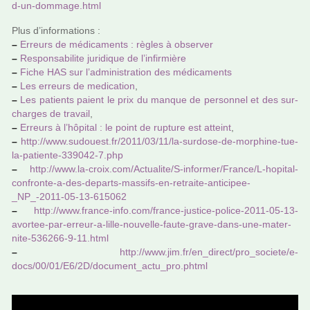
d-un-dom­mage.html
Plus d’infor­ma­tions :
–
Erreurs de médi­ca­ments : règles à obser­ver
–
Responsabilite juri­di­que de l’infir­mière
–
Fiche HAS sur l’admi­nis­tra­tion des médi­ca­ments
–
Les erreurs de medi­ca­tion
,
–
Les patients paient le prix du manque de per­son­nel et des sur­
char­ges de tra­vail
,
–
Erreurs à l’hôpi­tal : le point de rup­ture est atteint
,
–
http://www.sudouest.fr/2011/03/11/la-sur­dose-de-mor­phine-tue-
la-patiente-339042-7.php
–
http://www.la-croix.com/Actualite/S-infor­mer/France/L-hopi­tal-
confronte-a-des-departs-mas­sifs-en-retraite-anti­ci­pee-
_NP_-2011-05-13-615062
–
http://www.france-info.com/france-jus­tice-police-2011-05-13-
avor­tee-par-erreur-a-lille-nou­velle-faute-grave-dans-une-mater­
nite-536266-9-11.html
–
http://www.jim.fr/en_direct/pro_societe/e-
docs/00/01/E6/2D/docu­ment_actu_pro.phtml