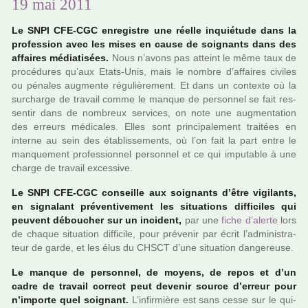
19 mai 2011
Le SNPI CFE-CGC enre­gis­tre une réelle inquié­tude dans la
pro­fes­sion avec les mises en cause de soi­gnants dans des
affai­res média­ti­sées.
Nous n’avons pas atteint le même taux de
pro­cé­du­res qu’aux Etats-Unis, mais le nombre d’affai­res civi­les
ou péna­les aug­mente régu­liè­re­ment. Et dans un contexte où la
sur­charge de tra­vail comme le manque de per­son­nel se fait res­
sen­tir dans de nom­breux ser­vi­ces, on note une aug­men­ta­tion
des erreurs médi­ca­les. Elles sont prin­ci­pa­le­ment trai­tées en
interne au sein des établissements, où l’on fait la part entre le
man­que­ment pro­fes­sion­nel per­son­nel et ce qui impu­ta­ble à une
charge de tra­vail exces­sive.
Le SNPI CFE-CGC conseille aux soi­gnants d’être vigi­lants,
en signa­lant pré­ven­ti­ve­ment les situa­tions dif­fi­ci­les qui
peu­vent débou­cher sur un inci­dent,
par une
fiche d’alerte
lors
de chaque situa­tion dif­fi­cile, pour pré­ve­nir par écrit l’admi­nis­tra­
teur de garde, et les élus du CHSCT d’une situa­tion dan­ge­reuse.
Le manque de per­son­nel, de moyens, de repos et d’un
cadre de tra­vail cor­rect peut deve­nir source d’erreur pour
n’importe quel soi­gnant.
L’infir­mière est sans cesse sur le qui-