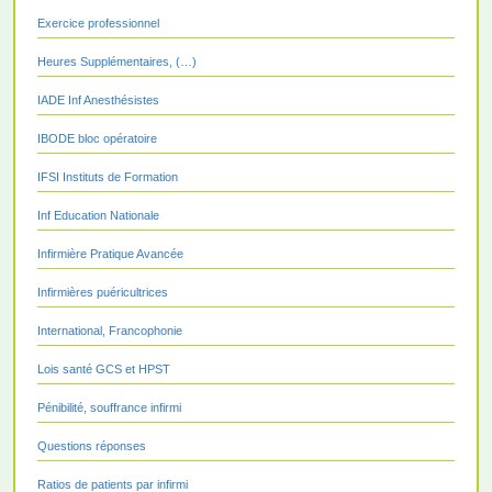
Exercice professionnel
Heures Supplémentaires, (…)
IADE Inf Anesthésistes
IBODE bloc opératoire
IFSI Instituts de Formation
Inf Education Nationale
Infirmière Pratique Avancée
Infirmières puéricultrices
International, Francophonie
Lois santé GCS et HPST
Pénibilité, souffrance infirmi
Questions réponses
Ratios de patients par infirmi