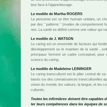
teur face à l’appren­tis­sage.
Le modèle de Martha ROGERS
La per­sonne est un être humain uni­taire, un champ
par des " pat­terns " (modes de com­por­te­ment hab
nes. La santé se défi­nit comme une valeur qui vari
Le modèle de J. WATSON
Le caring est un ensem­ble de fac­teurs qui fon­den
déve­lop­pe­ment ou le main­tien de la santé , soit
prin­ci­paux for­ment un cadre concep­tuel, pour 
science du caring.
Le modèle de Madeleine LEININGER
Le caring trans­cultu­rel est le pilier cen­tral de sa 
basés sur des connais­san­ces trans­cultu­rel­les ap
vision du monde, les valeurs, la langue, et les co
cultu­rels.
Toutes les infir­miè­res doi­vent être capa­bles d
ter leurs com­pé­ten­ces dans les équipes de s