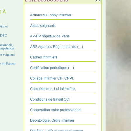
LISTE DES DOSSIERS
S À
Actions du Lobby infirmier
Aides soignants
VAE et
e DPC
AP-HP hôpitaux de Paris
ssionnels,
ARS Agences Régionales de (…)
compétences
on soignant
Cadres Infirmiers
 du Patient
Certification périodique (…)
Collège Infirmier CIF, CNPI,
Compétences, Loi infirmière,
Conditions de travail QVT
Coopération entre professionne
Déontologie, Ordre infirmier