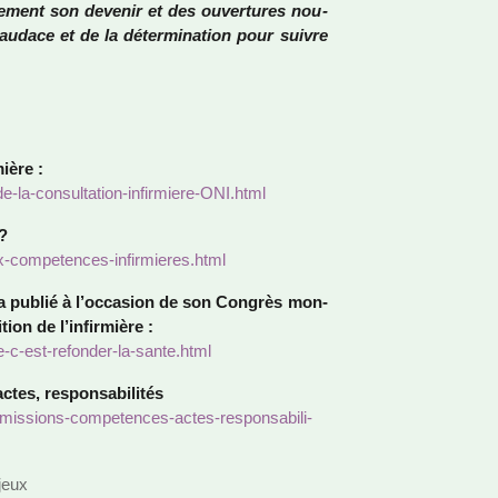
le­ment son deve­nir et des ouver­tu­res nou­
l’audace et de la déter­mi­na­tion pour suivre
mière :
-de-la-consul­ta­tion-infir­miere-ONI.html
 ?
x-com­pe­ten­ces-infir­mie­res.html
, a publié à l’occa­sion de son Congrès mon­
tion de l’infir­mière :
ere-c-est-refon­der-la-sante.html
tes, res­pon­sa­bi­li­tés
-mis­sions-com­pe­ten­ces-actes-res­pon­sa­bi­li­
njeux