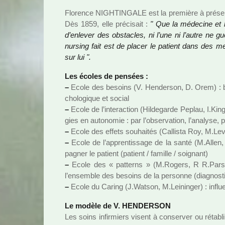
Florence NIGHTINGALE est la pre­mière à pré­sen­ter
Dès 1859, elle pré­ci­sait :
" Que la méde­cine et l
d’enle­ver des obs­ta­cles, ni l’une ni l’autre ne g
nur­sing fait est de placer le patient dans des me
sur lui ".
Les écoles de pen­sées :
–
Ecole des besoins (V. Henderson, D. Orem) : bas
cho­lo­gi­que et social
–
Ecole de l’inte­rac­tion (Hildegarde Peplau, I.King,
gies en auto­no­mie : par l’obser­va­tion, l’ana­lyse, pr
–
Ecole des effets sou­hai­tés (Callista Roy, M.Lev
–
Ecole de l’appren­tis­sage de la santé (M.Allen
pa­gner le patient (patient / famille / soi­gnant)
–
Ecole des « pat­terns » (M.Rogers, R R.Pars
l’ensem­ble des besoins de la per­sonne (diag­nos­tic
–
Ecole du Caring (J.Watson, M.Leininger) : influence
Le modèle de V. HENDERSON
Les soins infir­miers visent à conser­ver ou réta­blir