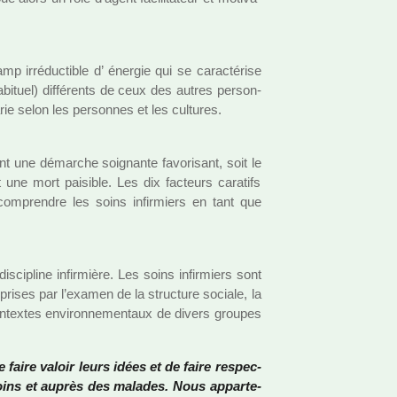
 irré­duc­ti­ble d’ énergie qui se carac­té­rise
i­tuel) dif­fé­rents de ceux des autres per­son­
e selon les per­son­nes et les cultu­res.
t une démar­che soi­gnante favo­ri­sant, soit le
 une mort pai­si­ble. Les dix fac­teurs cara­tifs
com­pren­dre les soins infir­miers en tant que
dis­ci­pline infir­mière. Les soins infir­miers sont
pri­ses par l’examen de la struc­ture sociale, la
ntex­tes envi­ron­ne­men­taux de divers grou­pes
e faire valoir leurs idées et de faire res­pec­
oins et auprès des mala­des. Nous appar­te­