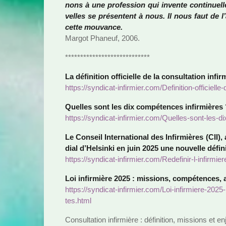
nons à une pro­fes­sion qui invente conti­nuel­
vel­les se pré­sen­tent à nous. Il nous faut de 
cette mou­vance.
Margot Phaneuf, 2006.
****************************
La défi­ni­tion offi­cielle de la consul­ta­tion infir­
https://syn­di­cat-infir­mier.com/Definition-offi­cielle
Quelles sont les dix com­pé­ten­ces infir­miè­res
https://syn­di­cat-infir­mier.com/Quelles-sont-les-di
Le Conseil International des Infirmières (CII)
dial d’Helsinki en juin 2025 une nou­velle défi­ni­
https://syn­di­cat-infir­mier.com/Redefinir-l-infir­mi
Loi infir­mière 2025 : mis­sions, com­pé­ten­ces, ac
https://syn­di­cat-infir­mier.com/Loi-infir­miere-2025
tes.html
Consultation infir­mière : défi­ni­tion, mis­sions et e