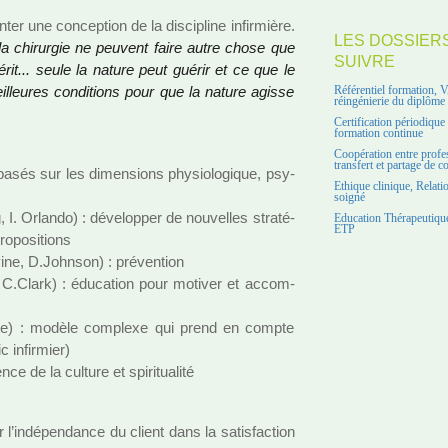
 une concep­tion de la dis­ci­pline infir­mière.
LES DOSSIER
a chi­rur­gie ne peu­vent faire autre chose que
SUIVRE
uérit... seule la nature peut guérir et ce que le
illeu­res condi­tions pour que la nature agisse
Référentiel formation, 
réingénierie du diplôme
Certification périodiqu
formation continue
Coopération entre profe
transfert et partage de 
és sur les dimen­sions phy­sio­lo­gi­que, psy­
Ethique clinique, Relati
soigné
 I. Orlando) : déve­lop­per de nou­vel­les stra­té­
Education Thérapeutique
ETP
o­po­si­tions
ine, D.Johnson) : pré­ven­tion
, C.Clark) : éducation pour moti­ver et accom­
e) : modèle com­plexe qui prend en compte
 infir­mier)
 de la culture et spi­ri­tua­lité
 l’indé­pen­dance du client dans la satis­fac­tion