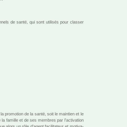
nels de santé, qui sont uti­li­sés pour clas­ser
la pro­mo­tion de la santé, soit le main­tien et le
 la famille et de ses mem­bres par l’acti­va­tion
ue alors un rôle d’agent faci­li­ta­teur et moti­va­