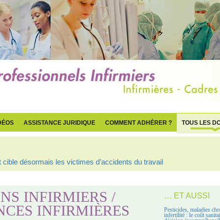
DÉOS
ASSISTANCE JURIDIQUE
COMMENT ADHÉRER ?
TOUS LES D
cible désormais les victimes d’accidents du travail
NS INFIRMIERS /
… ET AUSSI
NCES INFIRMIÈRES
Pesticides, maladies chr
infertilité : le coût sanit