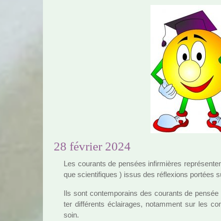
28 février 2024
Les cou­rants de pen­sées infir­miè­res repré­sen­tent
que scien­ti­fi­ques ) issus des réflexions por­tées sur
Ils sont contem­po­rains des cou­rants de pensée p
ter dif­fé­rents éclairages, notam­ment sur les co
soin.