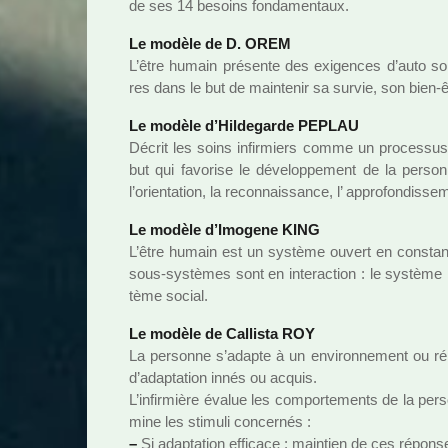
de ses 14 besoins fon­da­men­taux.
Le modèle de D. OREM
L’être humain pré­sente des exi­gen­ces d’auto soi
res dans le but de main­te­nir sa survie, son bien-ê
Le modèle d’Hildegarde PEPLAU
Décrit les soins infir­miers comme un pro­ces­sus in
but qui favo­rise le déve­lop­pe­ment de la per­s
l’orien­ta­tion, la reconnais­sance, l’ appro­fon­dis­se­m
Le modèle d’Imogene KING
L’être humain est un sys­tème ouvert en cons­tante
sous-sys­tè­mes sont en inte­rac­tion : le sys­tème p
tème social.
Le modèle de Callista ROY
La per­sonne s’adapte à un envi­ron­ne­ment ou r
d’adap­ta­tion innés ou acquis.
L’infir­mière évalue les com­por­te­ments de la per­
mine les sti­muli concer­nés :
–
Si adap­ta­tion effi­cace : main­tien de ces répon­