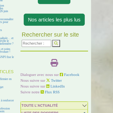
ble
tion
les
26 juin
Nos articles les plus lus
 reconnaître
es pour
es
Rechercher sur le site
ualisée… et
évèle le
infirmière ?
s et soins
évoluer !
SNPI fixe le
TICLES
Dialoguer avec nous sur
Facebook
firmier en
Nous suivre sur
Twitter
Nous suivre sur
LinkedIn
jet
Suivre notre
Flux RSS
 à renforcer
TOUTE L’ACTUALITÉ
ofession
hoix