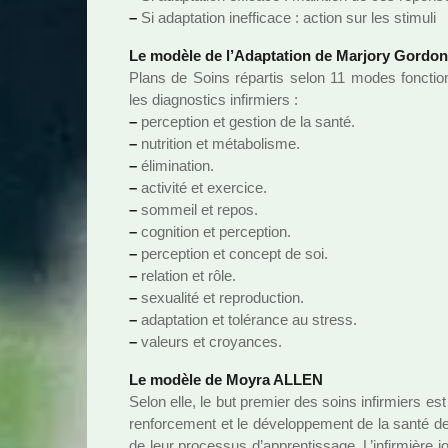
–
Si adap­ta­tion inef­fi­cace : action sur les sti­muli
Le modèle de l’Adaptation de Marjory Gordon
Plans de Soins répar­tis selon 11 modes fonc­tion­
les diag­nos­tics infir­miers :
–
per­cep­tion et ges­tion de la santé.
–
nutri­tion et méta­bo­lisme.
–
élimination.
–
acti­vité et exer­cice.
–
som­meil et repos.
–
cog­ni­tion et per­cep­tion.
–
per­cep­tion et concept de soi.
–
rela­tion et rôle.
–
sexua­lité et repro­duc­tion.
–
adap­ta­tion et tolé­rance au stress.
–
valeurs et croyan­ces.
Le modèle de Moyra ALLEN
Selon elle, le but pre­mier des soins infir­miers est 
ren­for­ce­ment et le déve­lop­pe­ment de la santé de
de leur pro­ces­sus d’appren­tis­sage. L’infir­mière jo