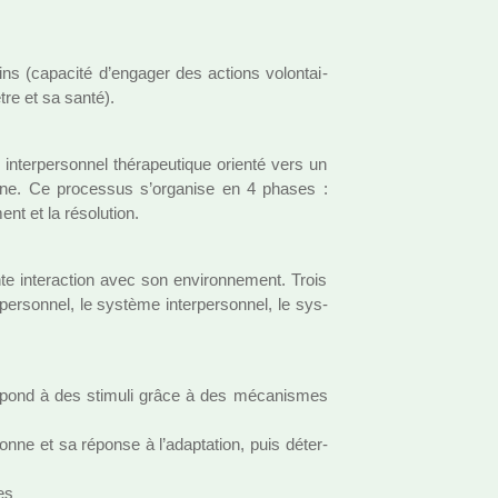
ns (capa­cité d’enga­ger des actions volon­tai­
tre et sa santé).
ter­per­son­nel thé­ra­peu­ti­que orienté vers un
onne. Ce pro­ces­sus s’orga­nise en 4 phases :
ent et la réso­lu­tion.
 inte­rac­tion avec son envi­ron­ne­ment. Trois
er­son­nel, le sys­tème inter­per­son­nel, le sys­
épond à des sti­muli grâce à des méca­nis­mes
sonne et sa réponse à l’adap­ta­tion, puis déter­
ses