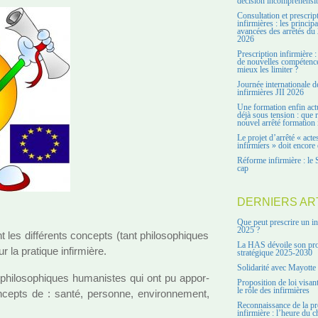
décision incompréhensi
Consultation et prescrip
infirmières : les principa
avancées des arrêtés du 
2026
Prescription infirmière :
de nouvelles compétenc
mieux les limiter ?
Journée internationale d
infirmières JII 2026
Une formation enfin act
déjà sous tension : que r
nouvel arrêté formation 
Le projet d’arrêté « acte
infirmiers » doit encore 
Réforme infirmière : le 
cap
DERNIERS AR
Que peut prescrire un in
2025 ?
 les dif­fé­rents concepts (tant phi­lo­so­phi­ques
La HAS dévoile son pro
 la pra­ti­que infir­mière.
stratégique 2025-2030
Solidarité avec Mayotte
hi­lo­so­phi­ques huma­nis­tes qui ont pu appor­
Proposition de loi visant
le rôle des infirmières
ncepts de : santé, per­sonne, envi­ron­ne­ment,
Reconnaissance de la pr
infirmière : l’heure du c