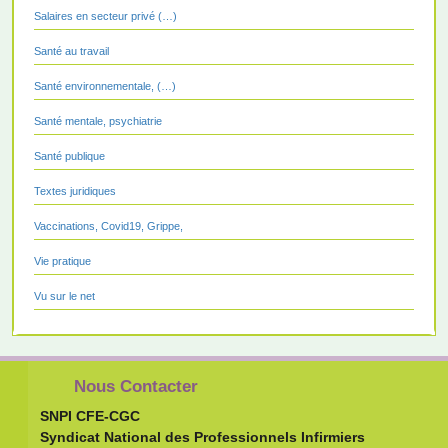
Salaires en secteur privé (…)
Santé au travail
Santé environnementale, (…)
Santé mentale, psychiatrie
Santé publique
Textes juridiques
Vaccinations, Covid19, Grippe,
Vie pratique
Vu sur le net
Nous Contacter
SNPI CFE-CGC
Syndicat National des Professionnels Infirmiers