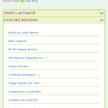
Suivre notre
Flux RSS
TOUTE L’ACTUALITÉ
LISTE DES DOSSIERS
Actions du Lobby infirmier
Aides soignants
AP-HP hôpitaux de Paris
ARS Agences Régionales de (…)
Cadres Infirmiers
Certification périodique (…)
Collège Infirmier CIF, CNPI,
Compétences, Loi infirmière,
Conditions de travail QVT