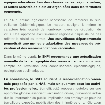
équipes éducatives lors des clas­ses vertes, séjours nature,
et autres acti­vi­tés de plein air orga­ni­sées dans les ter­ri­toi­res
concer­nés.
Le SNPI estime également néces­saire de ren­for­cer la sur­
veillance épidémiologique. Le rap­port sou­li­gne lui-même le
carac­tère très loca­lisé de nom­breux foyers de cir­cu­la­tion du
virus. Une appro­che exclu­si­ve­ment régio­nale risque de ne pas
reflé­ter la réa­lité du ter­rain.
Une sur­veillance dépar­te­men­tale
per­met­trait une meilleure adap­ta­tion des mes­sa­ges de pré­
ven­tion et des recom­man­da­tions vac­ci­na­les.
Dans le même esprit,
le SNPI recom­mande une actua­li­sa­tion
annuelle de la car­to­gra­phie des zones à risque
afin de tenir
compte de l’évolution des connais­san­ces épidémiologiques,
écologiques et cli­ma­ti­ques.
En conclu­sion, le SNPI sou­tient la recom­man­da­tion vac­ci­
nale pro­po­sée par la HAS, mais uni­que­ment pour les acti­vi­
tés pro­fes­sion­nel­les.
Son effi­ca­cité repo­sera tou­te­fois sur une
appro­che glo­bale asso­ciant vac­ci­na­tion ciblée, pré­ven­tion indi­vi­
duelle, infor­ma­tion du public, impli­ca­tion des employeurs pour les
tra­vailleurs expo­sés, mobi­li­sa­tion des infir­miè­res et amé­lio­ra­tion