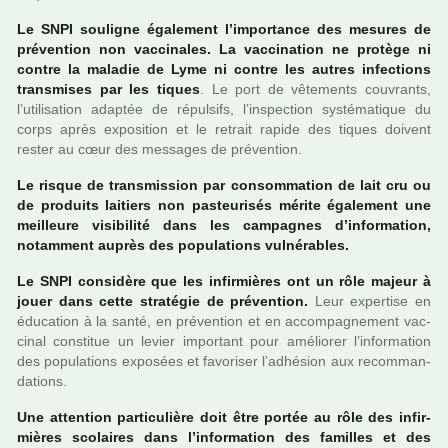
Le SNPI sou­li­gne également l’impor­tance des mesu­res de
pré­ven­tion non vac­ci­na­les. La vac­ci­na­tion ne pro­tège ni
contre la mala­die de Lyme ni contre les autres infec­tions
trans­mi­ses par les tiques
. Le port de vête­ments cou­vrants,
l’uti­li­sa­tion adap­tée de répul­sifs, l’ins­pec­tion sys­té­ma­ti­que du
corps après expo­si­tion et le retrait rapide des tiques doi­vent
rester au cœur des mes­sa­ges de pré­ven­tion.
Le risque de trans­mis­sion par consom­ma­tion de lait cru ou
de pro­duits lai­tiers non pas­teu­ri­sés mérite également une
meilleure visi­bi­lité dans les cam­pa­gnes d’infor­ma­tion,
notam­ment auprès des popu­la­tions vul­né­ra­bles.
Le SNPI consi­dère que les infir­miè­res ont un rôle majeur à
jouer dans cette stra­té­gie de pré­ven­tion.
Leur exper­tise en
éducation à la santé, en pré­ven­tion et en accom­pa­gne­ment vac­
ci­nal cons­ti­tue un levier impor­tant pour amé­lio­rer l’infor­ma­tion
des popu­la­tions expo­sées et favo­ri­ser l’adhé­sion aux recom­man­
da­tions.
Une atten­tion par­ti­cu­lière doit être portée au rôle des infir­
miè­res sco­lai­res dans l’infor­ma­tion des famil­les et des