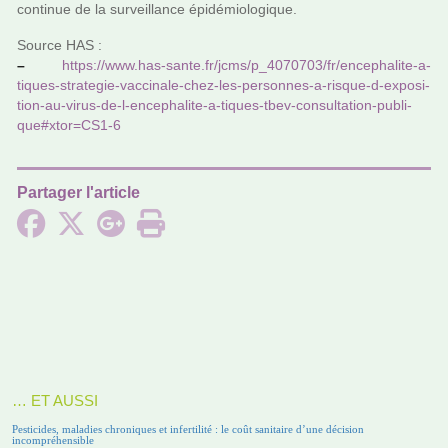
conti­nue de la sur­veillance épidémiologique.
Source HAS :
–
https://www.has-sante.fr/jcms/p_4070703/fr/ence­pha­lite-a-
tiques-stra­te­gie-vac­ci­nale-chez-les-per­son­nes-a-risque-d-expo­si­
tion-au-virus-de-l-ence­pha­lite-a-tiques-tbev-consul­ta­tion-publi­
que#x­tor=CS1-6
Partager l'article
… ET AUSSI
Pesticides, maladies chroniques et infertilité : le coût sanitaire d’une décision
incompréhensible