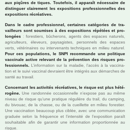
aux piqû­res de tiques. Toutefois, il appa­raît néces­saire de
dis­tin­guer clai­re­ment les expo­si­tions pro­fes­sion­nel­les des
expo­si­tions récréa­ti­ves.
Dans le cadre pro­fes­sion­nel, cer­tai­nes caté­go­ries de tra­
vailleurs sont sou­mi­ses à des expo­si­tions répé­tées et pro­
lon­gées
: fores­tiers, bûche­rons, agents des espa­ces natu­rels,
agri­culteurs, éleveurs, pay­sa­gis­tes, per­son­nels des espa­ces
verts, vété­ri­nai­res ou inter­ve­nants tech­ni­ques en milieu natu­rel.
Pour ces popu­la­tions, le SNPI recom­mande une poli­ti­que
vac­ci­nale active rele­vant de la pré­ven­tion des ris­ques pro­
fes­sion­nels.
L’infor­ma­tion sur la mala­die, l’accès à la vac­ci­na­
tion et le suivi vac­ci­nal devraient être inté­grés aux démar­ches de
santé au tra­vail.
Concernant les acti­vi­tés récréa­ti­ves, le risque est plus hété­
ro­gène.
Une ran­don­née occa­sion­nelle n’expose pas au même
niveau de risque qu’une pra­ti­que régu­lière du trail, du cam­ping,
du bivouac, de la chasse, ou de la cueillette en milieu fores­tier.
Une vac­ci­na­tion beau­coup plus ciblée, avec une com­mu­ni­ca­tion
gra­duée selon la fré­quence et l’inten­sité de l’expo­si­tion paraît
sou­hai­ta­ble afin de garan­tir une infor­ma­tion pro­por­tion­née au
risque.