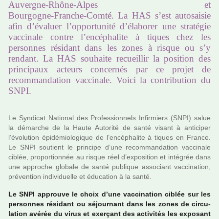
Auvergne‑Rhône‑Alpes et
Bourgogne‑Franche‑Comté. La HAS s’est autosaisie
afin d’évaluer l’opportunité d’élaborer une stratégie
vaccinale contre l’encéphalite à tiques chez les
personnes résidant dans les zones à risque ou s’y
rendant. La HAS souhaite recueillir la position des
principaux acteurs concernés par ce projet de
recommandation vaccinale. Voici la contribution du
SNPI.
Le Syndicat National des Professionnels Infirmiers (SNPI) salue
la démar­che de la Haute Autorité de santé visant à anti­ci­per
l’évolution épidémiologique de l’encé­pha­lite à tiques en France.
Le SNPI sou­tient le prin­cipe d’une recom­man­da­tion vac­ci­nale
ciblée, pro­por­tion­née au risque réel d’expo­si­tion et inté­grée dans
une appro­che glo­bale de santé publi­que asso­ciant vac­ci­na­tion,
pré­ven­tion indi­vi­duelle et éducation à la santé.
Le SNPI approuve le choix d’une vac­ci­na­tion ciblée sur les
per­son­nes rési­dant ou séjour­nant dans les zones de cir­cu­
la­tion avérée du virus et exer­çant des acti­vi­tés les expo­sant