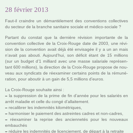
28 février 2013
Faut-il crain­dre un déman­tè­le­ment des conven­tions col­lec­ti­ves
du sec­teur de la bran­che sani­taire sociale et médico-sociale ?
Partant du cons­tat que la der­nière révi­sion impor­tante de la
conven­tion col­lec­tive de la Croix-Rouge date de 2003, une révi­
sion de la conven­tion avait déjà été envi­sa­gée il y a un an mais
n’avait pas abouti. Aujourd’hui, son défi­cit étant de 15 mil­lions
(sur un budget d’1 mil­liard avec une masse sala­riale repré­sen­
tant 600 mil­lions), la direc­tion de la Croix-Rouge pro­pose de nou­
veau aux syn­di­cats de réexa­mi­ner cer­tains points de la rému­né­
ra­tion, pour abou­tir à un gain de 5,5 mil­lions d’euros.
La Croix-Rouge sou­haite ainsi :
–
la sup­pres­sion de la prime de fin d’année pour les sala­riés en
arrêt mala­die et celle du congé d’allai­te­ment.
–
reca­li­brer les indem­ni­tés kilo­mé­tri­ques,
–
har­mo­ni­ser le paie­ment des astrein­tes cadres et non-cadres,
–
réexa­mi­ner la reprise des ancien­ne­tés pour les nou­veaux
embau­chés
–
réduire les indem­ni­tés de licen­cie­ment, de départ à la retraite