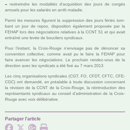
–
res­trein­dre les moda­li­tés d’acqui­si­tion des jours de congés
annuels pour les sala­riés en arrêt mala­die.
Parmi les mesu­res figu­rent la sup­pres­sion des jours fériés tom­
bant un jour de repos, dis­po­si­tion également pro­po­sée par la
FEHAP lors des négo­cia­tions rela­ti­ves à la CCNT 51 et qui avait
entraîné une levée de bou­cliers syn­di­caux.
Pour l’ins­tant, la Croix-Rouge n’envi­sage pas de dénon­cer sa
conven­tion col­lec­tive, comme avait pu le faire la FEHAP pour
faire avan­cer les négo­cia­tions. Le pro­chain rendez-vous de la
direc­tion avec les syn­di­cats a été fixé au 7 mars 2013.
Les cinq orga­ni­sa­tions syn­di­ca­les (CGT, FO, CFDT, CFTC, CFE-
CGC) ont demandé, en préa­la­ble à toute dis­cus­sion concer­nant
la révi­sion de la CCNT de la Croix-Rouge, la réin­tro­duc­tion des
repré­sen­tants syn­di­caux au conseil d’admi­nis­tra­tion de la Croix-
Rouge avec voix déli­bé­ra­tive.
Partager l'article