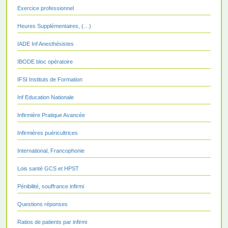
Exercice professionnel
Heures Supplémentaires, (…)
IADE Inf Anesthésistes
IBODE bloc opératoire
IFSI Instituts de Formation
Inf Education Nationale
Infirmière Pratique Avancée
Infirmières puéricultrices
International, Francophonie
Lois santé GCS et HPST
Pénibilité, souffrance infirmi
Questions réponses
Ratios de patients par infirmi