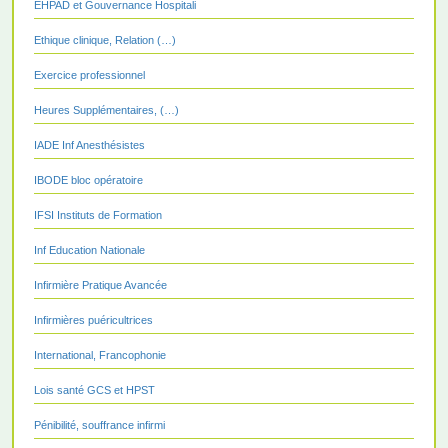
EHPAD et Gouvernance Hospitali
Ethique clinique, Relation (…)
Exercice professionnel
Heures Supplémentaires, (…)
IADE Inf Anesthésistes
IBODE bloc opératoire
IFSI Instituts de Formation
Inf Education Nationale
Infirmière Pratique Avancée
Infirmières puéricultrices
International, Francophonie
Lois santé GCS et HPST
Pénibilité, souffrance infirmi