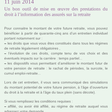
11 juin 2014
Un bon outil de mise en œuvre des prestations du
droit à l’information des assurés sur la retraite
Pour connai­tre le mon­tant de votre future retraite, vous pouvez
béné­fi­cier à partir de qua­rante-cinq ans d’un entre­tien indi­vi­duel
por­tant notam­ment sur :
–
les droits que vous vous êtes cons­ti­tués dans tous les régi­mes
de retraite léga­le­ment obli­ga­toi­res ,
–
l’évolution de ces droits, compte tenu de vos choix et des
éventuels impacts sur la car­rière : temps par­tiel...
–
les dis­po­si­tifs vous per­met­tant d’amé­lio­rer le mon­tant futur de
votre pen­sion de retraite : le rachat de pério­des, la sur­cote, le
cumul emploi-retraite...
Lors de cet entre­tien, il vous sera com­mu­ni­qué des simu­la­tions
du mon­tant poten­tiel de votre future pen­sion, à l’âge d’ouver­ture
du droit à la retraite et à l’âge du taux plein (sans décote).
Si vous rem­plis­sez les condi­tions requi­ses :
–
affi­lié, ou avoir été affi­lié, au régime de retraite auquel vous
adres­sez votre demande,