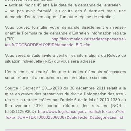
–
avoir au moins 45 ans à la date de la demande de l’entre­tien
–
ne pas avoir for­mulé, au cours des 6 der­niers mois, une
demande d’entre­tien auprès d’un autre régime de retraite ;
Vous pouvez for­mu­ler votre demande direc­te­ment en ren­sei­
gnant le Formulaire de demande d’Entretien infor­ma­tion retraite
(EIR)
http://infor­ma­tion.cais­se­des­de­pots­re­trai­
tes.fr/CDCBORDEAUX/EIR/demande_EIR.cfm
Vous serez ensuite invité à véri­fier les infor­ma­tions du Relevé de
situa­tion indi­vi­duelle (RIS) qui vous sera adressé
L’entre­tien sera réa­lisé dès que tous les éléments néces­sai­res
seront réunis et au maxi­mum dans un délai de six mois.
Source : Décret n° 2011-2073 du 30 décem­bre 2011 rela­tif à la
mise en œuvre des pres­ta­tions du droit à l’infor­ma­tion des assu­
rés sur la retraite créées par l’arti­cle 6 de la loi n° 2010-1330 du
9 novem­bre 2010 por­tant réforme des retrai­tes (NOR :
ETSS1126930D)
http://www.legi­france.gouv.fr/affich­Texte.do?cid­
Texte=JORFTEXT000025060367&date­Texte=&cate­go­rie­Lien=id