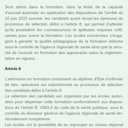
Sont admis dans la for­ma­tion, dans la limite de la capa­cité
d’accueil auto­ri­sée en appli­ca­tion des dis­po­si­tions de l’arrêté du
10 juin 2021 sus­visé, les can­di­dats ayant réussi les épreuves du
pro­ces­sus de sélec­tion défini à l’arti­cle 8, qui permet d’attes­ter
qu’ils pos­sè­dent les connais­san­ces et apti­tu­des requi­ses suf­fi­
san­tes pour suivre la for­ma­tion. Les écoles concer­nées s’enga­
gent à garan­tir la qua­lité péda­go­gi­que de la for­ma­tion déli­vrée
sous le contrôle de l’agence régio­nale de santé ainsi que la sécu­
rité de l’accueil en for­ma­tion des appre­nants selon la régle­men­
ta­tion en vigueur.
Article 6
L’admis­sion en for­ma­tion condui­sant au diplôme d’Etat d’infir­mier
de bloc opé­ra­toire est subor­don­née au pro­ces­sus de sélec­tion
des can­di­dats défini à l’arti­cle 8.
La sélec­tion des can­di­dats est orga­ni­sée par les écoles auto­ri­
sées pour dis­pen­ser cette for­ma­tion confor­mé­ment aux dis­po­si­
tions de l’arti­cle R. 4383-2 du code de la santé publi­que, sous le
contrôle du direc­teur géné­ral de l’agence régio­nale de santé ter­
ri­to­ria­le­ment com­pé­tente.
Les écoles ont la pos­si­bi­lité de se regrou­per au niveau régio­nal