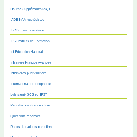
Heures Supplémentaires, (…)
IADE Inf Anesthésistes
IBODE bloc opératoire
IFSI Instituts de Formation
Inf Education Nationale
Infirmière Pratique Avancée
Infirmières puéricultrices
International, Francophonie
Lois santé GCS et HPST
Pénibilité, souffrance infirmi
Questions réponses
Ratios de patients par infirmi