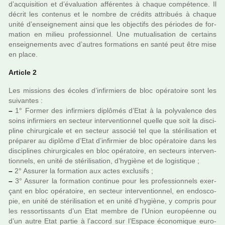
d’acqui­si­tion et d’évaluation affé­ren­tes à chaque com­pé­tence. Il
décrit les conte­nus et le nombre de cré­dits attri­bués à chaque
unité d’ensei­gne­ment ainsi que les objec­tifs des pério­des de for­
ma­tion en milieu pro­fes­sion­nel. Une mutua­li­sa­tion de cer­tains
ensei­gne­ments avec d’autres for­ma­tions en santé peut être mise
en place.
Article 2
Les mis­sions des écoles d’infir­miers de bloc opé­ra­toire sont les
sui­van­tes :
–
1° Former des infir­miers diplô­més d’Etat à la poly­va­lence des
soins infir­miers en sec­teur inter­ven­tion­nel quelle que soit la dis­ci­
pline chi­rur­gi­cale et en sec­teur asso­cié tel que la sté­ri­li­sa­tion et
pré­pa­rer au diplôme d’Etat d’infir­mier de bloc opé­ra­toire dans les
dis­ci­pli­nes chi­rur­gi­ca­les en bloc opé­ra­toire, en sec­teurs inter­ven­
tion­nels, en unité de sté­ri­li­sa­tion, d’hygiène et de logis­ti­que ;
–
2° Assurer la for­ma­tion aux actes exclu­sifs ;
–
3° Assurer la for­ma­tion conti­nue pour les pro­fes­sion­nels exer­
çant en bloc opé­ra­toire, en sec­teur inter­ven­tion­nel, en endo­sco­
pie, en unité de sté­ri­li­sa­tion et en unité d’hygiène, y com­pris pour
les res­sor­tis­sants d’un Etat membre de l’Union euro­péenne ou
d’un autre Etat partie à l’accord sur l’Espace économique euro­