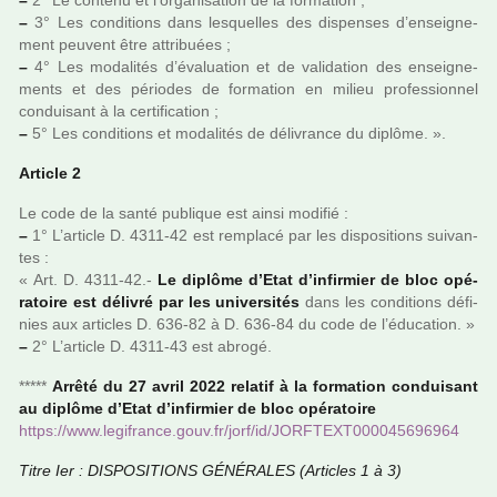
–
2° Le contenu et l’orga­ni­sa­tion de la for­ma­tion ;
–
3° Les condi­tions dans les­quel­les des dis­pen­ses d’ensei­gne­
ment peu­vent être attri­buées ;
–
4° Les moda­li­tés d’évaluation et de vali­da­tion des ensei­gne­
ments et des pério­des de for­ma­tion en milieu pro­fes­sion­nel
condui­sant à la cer­ti­fi­ca­tion ;
–
5° Les condi­tions et moda­li­tés de déli­vrance du diplôme. ».
Article 2
Le code de la santé publi­que est ainsi modi­fié :
–
1° L’arti­cle D. 4311-42 est rem­placé par les dis­po­si­tions sui­van­
tes :
« Art. D. 4311-42.-
Le diplôme d’Etat d’infir­mier de bloc opé­
ra­toire est déli­vré par les uni­ver­si­tés
dans les condi­tions défi­
nies aux arti­cles D. 636-82 à D. 636-84 du code de l’éducation. »
–
2° L’arti­cle D. 4311-43 est abrogé.
*****
Arrêté du 27 avril 2022 rela­tif à la for­ma­tion condui­sant
au diplôme d’Etat d’infir­mier de bloc opé­ra­toire
https://www.legi­france.gouv.fr/jorf/id/JORFTEXT000045696964
Titre Ier : DISPOSITIONS GÉNÉRALES (Articles 1 à 3)