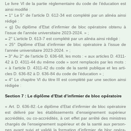
Le livre VI de la partie régle­men­taire du code de l’éducation est
ainsi modi­fié :
–
1° Le 5° de l’arti­cle D. 612-34 est com­plété par un alinéa ainsi
rédigé :
« g) Du diplôme d’Etat d’infir­mier de bloc opé­ra­toire obtenu à
l’issue de l’année uni­ver­si­taire 2023-2024. » ;
–
2° L’arti­cle D. 613-7 est com­plété par un alinéa ainsi rédigé :
« 25° Diplôme d’Etat d’infir­mier de bloc opé­ra­toire à l’issue de
l’année uni­ver­si­taire 2023-2024. » ;
–
3° Au 2° de l’arti­cle D. 636-68, les mots : « aux arti­cles D. 4311-
42 à D. 4311-44 du même code » sont rem­pla­cés par les mots :
« à l’arti­cle D. 4311-42 du code de la santé publi­que et les arti­
cles D. 636-82 à D. 636-84 du code de l’éducation » ;
–
4° Le cha­pi­tre VI du titre III est com­plété par une sec­tion ainsi
rédi­gée :
Section 7 : Le diplôme d’Etat d’infir­mier de bloc opé­ra­toire
« Art. D. 636-82.-Le diplôme d’Etat d’infir­mier de bloc opé­ra­toire
est déli­vré par les établissements d’ensei­gne­ment supé­rieur
accré­di­tés, ou co-accré­di­tés, à cet effet par arrêté des minis­tres
char­gés de l’ensei­gne­ment supé­rieur et de la santé aux per­son­
nes ayant suivi et validé la for­ma­tion d’infir­mier de bloc opé­ra­