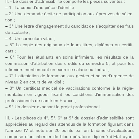
II. - Le dos­sier d’admis­si­bi­lité com­porte les pièces sui­van­tes :
–
1° La copie d’une pièce d’iden­tité ;
–
2° Une demande écrite de par­ti­ci­pa­tion aux épreuves de sélec­
tion ;
–
3° Une lettre d’enga­ge­ment du can­di­dat de s’acquit­ter des frais
de sco­la­rité ;
–
4° Un cur­ri­cu­lum vitae ;
–
5° La copie des ori­gi­naux de leurs titres, diplô­mes ou cer­ti­fi­
cats ;
–
6° Pour les étudiants en soins infir­miers, les résul­tats de la
com­mis­sion d’attri­bu­tion des cré­dits du semes­tre 5, et pour les
infir­miers men­tion­nant un exer­cice sala­rié ou libé­ral ;
–
7° L’attes­ta­tion de for­ma­tion aux gestes et soins d’urgence de
niveau 2 en cours de vali­dité ;
–
8° Un cer­ti­fi­cat médi­cal de vac­ci­na­tions conforme à la régle­
men­ta­tion en vigueur fixant les condi­tions d’immu­ni­sa­tion des
pro­fes­sion­nels de santé en France ;
–
9° Un dos­sier expo­sant le projet pro­fes­sion­nel.
III. - Les pièces du 4°, 5°, 6° et 9° du dos­sier d’admis­si­bi­lité sont
appré­ciées au regard des atten­dus de la for­ma­tion figu­rant dans
l’annexe IV et noté sur 20 points par un binôme d’évaluateurs
com­posé d’un infir­mier de bloc opé­ra­toire diplômé d’Etat ayant