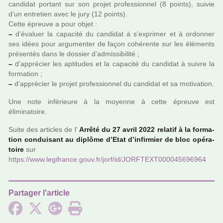
can­di­dat por­tant sur son projet pro­fes­sion­nel (8 points), suivie
d’un entre­tien avec le jury (12 points).
Cette épreuve a pour objet :
–
d’évaluer la capa­cité du can­di­dat à s’expri­mer et à ordon­ner
ses idées pour argu­men­ter de façon cohé­rente sur les éléments
pré­sen­tés dans le dos­sier d’admis­si­bi­lité ;
–
d’appré­cier les apti­tu­des et la capa­cité du can­di­dat à suivre la
for­ma­tion ;
–
d’appré­cier le projet pro­fes­sion­nel du can­di­dat et sa moti­va­tion.
Une note infé­rieure à la moyenne à cette épreuve est
éliminatoire.
Suite des arti­cles de l’
Arrêté du 27 avril 2022 rela­tif à la for­ma­
tion condui­sant au diplôme d’Etat d’infir­mier de bloc opé­ra­
toire
sur
https://www.legi­france.gouv.fr/jorf/id/JORFTEXT000045696964
Partager l'article