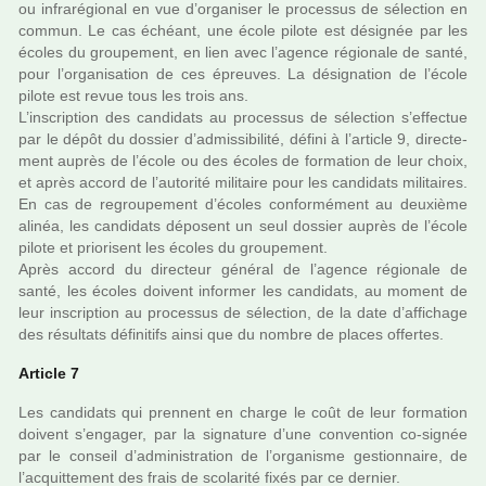
ou infra­ré­gio­nal en vue d’orga­ni­ser le pro­ces­sus de sélec­tion en
commun. Le cas échéant, une école pilote est dési­gnée par les
écoles du grou­pe­ment, en lien avec l’agence régio­nale de santé,
pour l’orga­ni­sa­tion de ces épreuves. La dési­gna­tion de l’école
pilote est revue tous les trois ans.
L’ins­crip­tion des can­di­dats au pro­ces­sus de sélec­tion s’effec­tue
par le dépôt du dos­sier d’admis­si­bi­lité, défini à l’arti­cle 9, direc­te­
ment auprès de l’école ou des écoles de for­ma­tion de leur choix,
et après accord de l’auto­rité mili­taire pour les can­di­dats mili­tai­res.
En cas de regrou­pe­ment d’écoles confor­mé­ment au deuxième
alinéa, les can­di­dats dépo­sent un seul dos­sier auprès de l’école
pilote et prio­ri­sent les écoles du grou­pe­ment.
Après accord du direc­teur géné­ral de l’agence régio­nale de
santé, les écoles doi­vent infor­mer les can­di­dats, au moment de
leur ins­crip­tion au pro­ces­sus de sélec­tion, de la date d’affi­chage
des résul­tats défi­ni­tifs ainsi que du nombre de places offer­tes.
Article 7
Les can­di­dats qui pren­nent en charge le coût de leur for­ma­tion
doi­vent s’enga­ger, par la signa­ture d’une conven­tion co-signée
par le conseil d’admi­nis­tra­tion de l’orga­nisme ges­tion­naire, de
l’acquit­te­ment des frais de sco­la­rité fixés par ce der­nier.