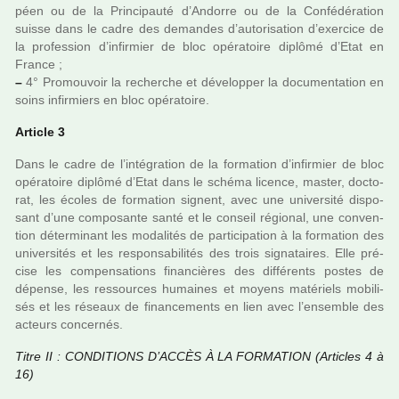
péen ou de la Principauté d’Andorre ou de la Confédération
suisse dans le cadre des deman­des d’auto­ri­sa­tion d’exer­cice de
la pro­fes­sion d’infir­mier de bloc opé­ra­toire diplômé d’Etat en
France ;
–
4° Promouvoir la recher­che et déve­lop­per la docu­men­ta­tion en
soins infir­miers en bloc opé­ra­toire.
Article 3
Dans le cadre de l’inté­gra­tion de la for­ma­tion d’infir­mier de bloc
opé­ra­toire diplômé d’Etat dans le schéma licence, master, doc­to­
rat, les écoles de for­ma­tion signent, avec une uni­ver­sité dis­po­
sant d’une com­po­sante santé et le conseil régio­nal, une conven­
tion déter­mi­nant les moda­li­tés de par­ti­ci­pa­tion à la for­ma­tion des
uni­ver­si­tés et les res­pon­sa­bi­li­tés des trois signa­tai­res. Elle pré­
cise les com­pen­sa­tions finan­ciè­res des dif­fé­rents postes de
dépense, les res­sour­ces humai­nes et moyens maté­riels mobi­li­
sés et les réseaux de finan­ce­ments en lien avec l’ensem­ble des
acteurs concer­nés.
Titre II : CONDITIONS D’ACCÈS À LA FORMATION (Articles 4 à
16)