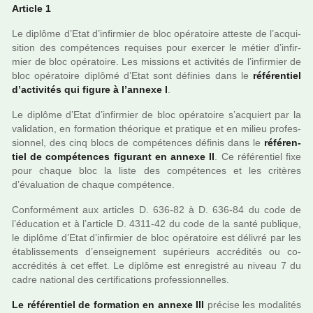
Article 1
Le diplôme d’Etat d’infir­mier de bloc opé­ra­toire atteste de l’acqui­
si­tion des com­pé­ten­ces requi­ses pour exer­cer le métier d’infir­
mier de bloc opé­ra­toire. Les mis­sions et acti­vi­tés de l’infir­mier de
bloc opé­ra­toire diplômé d’Etat sont défi­nies dans le
réfé­ren­tiel
d’acti­vi­tés qui figure à l’annexe I
.
Le diplôme d’Etat d’infir­mier de bloc opé­ra­toire s’acquiert par la
vali­da­tion, en for­ma­tion théo­ri­que et pra­ti­que et en milieu pro­fes­
sion­nel, des cinq blocs de com­pé­ten­ces défi­nis dans le
réfé­ren­
tiel de com­pé­ten­ces figu­rant en annexe II
. Ce réfé­ren­tiel fixe
pour chaque bloc la liste des com­pé­ten­ces et les cri­tè­res
d’évaluation de chaque com­pé­tence.
Conformément aux arti­cles D. 636-82 à D. 636-84 du code de
l’éducation et à l’arti­cle D. 4311-42 du code de la santé publi­que,
le diplôme d’Etat d’infir­mier de bloc opé­ra­toire est déli­vré par les
établissements d’ensei­gne­ment supé­rieurs accré­di­tés ou co-
accré­di­tés à cet effet. Le diplôme est enre­gis­tré au niveau 7 du
cadre natio­nal des cer­ti­fi­ca­tions pro­fes­sion­nel­les.
Le réfé­ren­tiel de for­ma­tion en annexe III
pré­cise les moda­li­tés