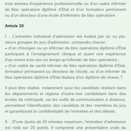
trois années d’expé­rience pro­fes­sion­nelle ou d’un cadre infir­mier
de bloc opé­ra­toire diplômé d’Etat et d’un for­ma­teur per­ma­nent
ou d’un direc­teur d’une école d’infir­miers de bloc opé­ra­toire.
Article 10
I. - L’entre­tien indi­vi­duel d’admis­sion est évalué par un ou plu­
sieurs grou­pes du jury d’admis­sion, com­po­sés chacun :
–
d’un chi­rur­gien ou un infir­mier de bloc opé­ra­toire diplômé d’Etat
par­ti­ci­pant à l’ensei­gne­ment cli­ni­que et ayant une expé­rience
d’au moins trois ans en temps qu’infir­mier de bloc opé­ra­toire ;
–
d’un cadre de santé infir­mier de bloc opé­ra­toire diplômé d’Etat,
for­ma­teur per­ma­nent ou direc­teur de l’école, ou d’un infir­mier de
bloc opé­ra­toire diplômé d’Etat titu­laire d’un diplôme de niveau 7.
Il peut être réa­lisé, notam­ment pour les can­di­dats rési­dant dans
les dépar­te­ments et régions d’outre-mer can­di­da­tant dans des
écoles de métro­pole, via les outils de com­mu­ni­ca­tion à dis­tance,
per­met­tant l’iden­ti­fi­ca­tion des can­di­dats et des mem­bres du jury
et garan­tis­sant la confi­den­tia­lité de l’entre­tien et des débats.
II. - D’une durée de 20 minu­tes maxi­mum, l’entre­tien d’admis­sion
est noté sur 20 points. Il com­prend une pré­sen­ta­tion orale du