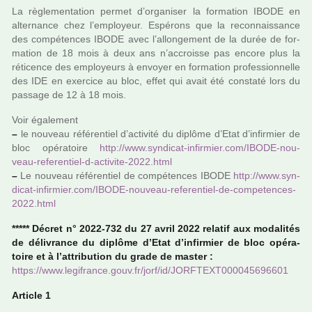
La règle­men­ta­tion permet d’orga­ni­ser la for­ma­tion IBODE en
alter­nance chez l’employeur. Espérons que la reconnais­sance
des com­pé­ten­ces IBODE avec l’allon­ge­ment de la durée de for­
ma­tion de 18 mois à deux ans n’accroisse pas encore plus la
réti­cence des employeurs à envoyer en for­ma­tion pro­fes­sion­nelle
des IDE en exer­cice au bloc, effet qui avait été cons­taté lors du
pas­sage de 12 à 18 mois.
Voir également
–
le nou­­veau réfé­­ren­­tiel d’acti­­vité du diplôme d’Etat d’infir­­mier de
bloc opé­­ra­­toire
http://www.syn­di­cat-infir­mier.com/IBODE-nou­
veau-refe­ren­tiel-d-acti­vite-2022.html
–
Le nou­­veau réfé­­ren­­tiel de com­pé­ten­ces IBODE
http://www.syn­
di­cat-infir­mier.com/IBODE-nou­veau-refe­ren­tiel-de-com­pe­ten­ces-
2022.html
***** Décret n° 2022-732 du 27 avril 2022 rela­tif aux moda­li­tés
de déli­vrance du diplôme d’Etat d’infir­mier de bloc opé­ra­
toire et à l’attri­bu­tion du grade de master :
https://www.legi­france.gouv.fr/jorf/id/JORFTEXT000045696601
Article 1