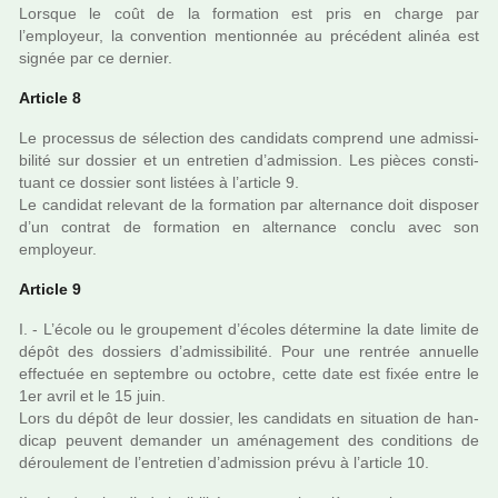
Lorsque le coût de la for­ma­tion est pris en charge par
l’employeur, la conven­tion men­tion­née au pré­cé­dent alinéa est
signée par ce der­nier.
Article 8
Le pro­ces­sus de sélec­tion des can­di­dats com­prend une admis­si­
bi­lité sur dos­sier et un entre­tien d’admis­sion. Les pièces cons­ti­
tuant ce dos­sier sont lis­tées à l’arti­cle 9.
Le can­di­dat rele­vant de la for­ma­tion par alter­nance doit dis­po­ser
d’un contrat de for­ma­tion en alter­nance conclu avec son
employeur.
Article 9
I. - L’école ou le grou­pe­ment d’écoles déter­mine la date limite de
dépôt des dos­siers d’admis­si­bi­lité. Pour une ren­trée annuelle
effec­tuée en sep­tem­bre ou octo­bre, cette date est fixée entre le
1er avril et le 15 juin.
Lors du dépôt de leur dos­sier, les can­di­dats en situa­tion de han­
di­cap peu­vent deman­der un amé­na­ge­ment des condi­tions de
dérou­le­ment de l’entre­tien d’admis­sion prévu à l’arti­cle 10.