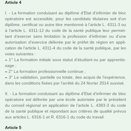
Article 4
I. - La for­ma­tion condui­sant au diplôme d’Etat d’infir­mier de bloc
opé­ra­toire est acces­si­ble, pour les can­di­dats titu­lai­res soit d’un
diplôme, cer­ti­fi­cat ou autre titre men­tionné à l’arti­cle L. 4311-3 ou
à l’arti­cle L. 4311-12 du code de la santé publi­que leur per­met­
tant d’exer­cer sans limi­ta­tion la pro­fes­sion d’infir­mier ou d’une
auto­ri­sa­tion d’exer­cice déli­vrée par le préfet de région en appli­
ca­tion de l’arti­cle L. 4311-4 du code de la santé publi­que, par les
voies sui­van­tes :
–
1° La for­ma­tion ini­tiale sous statut d’étudiant ou par appren­tis­
sage ;
–
2° La for­ma­tion pro­fes­sion­nelle conti­nue ;
–
3° La vali­da­tion, par­tielle ou totale, des acquis de l’expé­rience,
dans les condi­tions fixées par l’arrêté du 24 février 2014 sus­visé.
II. - La for­ma­tion condui­sant au diplôme d’Etat d’infir­mier de bloc
opé­ra­toire est déli­vrée par une école auto­ri­sée par le pré­si­dent
du conseil régio­nal en appli­ca­tion de l’arti­cle L. 4383-3 du code
de la santé publi­que et répon­dant aux cri­tè­res de qua­lité prévus
aux arti­cles L. 6316-1 et R. 6316-1 du code du tra­vail.
Article 5