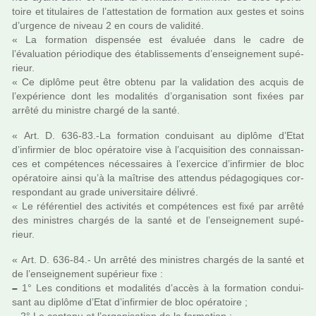
toire et titu­lai­res de l’attes­ta­tion de for­ma­tion aux gestes et soins
d’urgence de niveau 2 en cours de vali­dité.
« La for­ma­tion dis­pen­sée est évaluée dans le cadre de
l’évaluation pério­di­que des établissements d’ensei­gne­ment supé­
rieur.
« Ce diplôme peut être obtenu par la vali­da­tion des acquis de
l’expé­rience dont les moda­li­tés d’orga­ni­sa­tion sont fixées par
arrêté du minis­tre chargé de la santé.
« Art. D. 636-83.-La for­ma­tion condui­sant au diplôme d’Etat
d’infir­mier de bloc opé­ra­toire vise à l’acqui­si­tion des connais­san­
ces et com­pé­ten­ces néces­sai­res à l’exer­cice d’infir­mier de bloc
opé­ra­toire ainsi qu’à la maî­trise des atten­dus péda­go­gi­ques cor­
res­pon­dant au grade uni­ver­si­taire déli­vré.
« Le réfé­ren­tiel des acti­vi­tés et com­pé­ten­ces est fixé par arrêté
des minis­tres char­gés de la santé et de l’ensei­gne­ment supé­
rieur.
« Art. D. 636-84.- Un arrêté des minis­tres char­gés de la santé et
de l’ensei­gne­ment supé­rieur fixe :
–
1° Les condi­tions et moda­li­tés d’accès à la for­ma­tion condui­
sant au diplôme d’Etat d’infir­mier de bloc opé­ra­toire ;