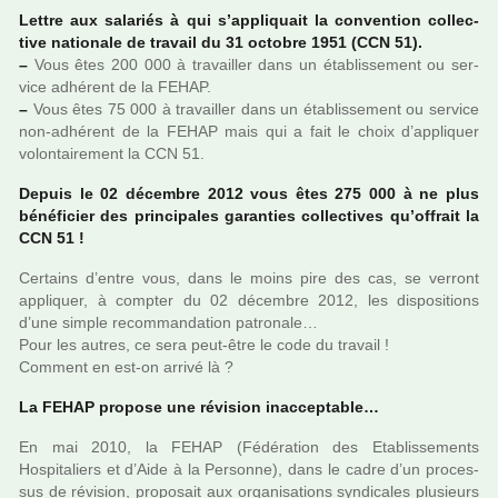
Lettre aux sala­riés à qui s’appli­quait la conven­tion col­lec­
tive natio­nale de tra­vail du 31 octo­bre 1951 (CCN 51).
–
Vous êtes 200 000 à tra­vailler dans un établissement ou ser­
vice adhé­rent de la FEHAP.
–
Vous êtes 75 000 à tra­vailler dans un établissement ou ser­vice
non-adhé­rent de la FEHAP mais qui a fait le choix d’appli­quer
volon­tai­re­ment la CCN 51.
Depuis le 02 décem­bre 2012 vous êtes 275 000 à ne plus
béné­fi­cier des prin­ci­pa­les garan­ties col­lec­ti­ves qu’offrait la
CCN 51 !
Certains d’entre vous, dans le moins pire des cas, se ver­ront
appli­quer, à comp­ter du 02 décem­bre 2012, les dis­po­si­tions
d’une simple recom­man­da­tion patro­nale…
Pour les autres, ce sera peut-être le code du tra­vail !
Comment en est-on arrivé là ?
La FEHAP pro­pose une révi­sion inac­cep­ta­ble…
En mai 2010, la FEHAP (Fédération des Etablissements
Hospitaliers et d’Aide à la Personne), dans le cadre d’un pro­ces­
sus de révi­sion, pro­po­sait aux orga­ni­sa­tions syn­di­ca­les plu­sieurs