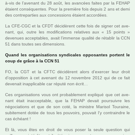
à-vis de l’ave­nant du 28 août, les avan­cées faites par la FEHAP
étaient consé­quen­tes. Pour la pre­mière fois depuis 2 ans et demi
des contre­par­ties aux conces­sions étaient accor­dées.
La CFE-CGC et la CFDT déci­dè­rent cette fois de signer cet ave­
nant, qui, outre les modi­fi­ca­tions rela­ti­ves aux « 15 points »
deve­nues accep­ta­bles, avait l’immense qua­lité de réta­blir la CCN
51 dans toutes ses dimen­sions.
Quand les orga­ni­sa­tions syn­di­ca­les oppo­san­tes por­tent le
coup de grâce à la CCN 51
FO, la CGT et la CFTC déci­dè­rent alors d’exer­cer leur droit
d’oppo­si­tion à cet ave­nant du 12 novem­bre 2012 qui de ce fait
deve­nait inap­pli­ca­ble car réputé non écrit…
Ces orga­ni­sa­tions vous ont pro­ba­ble­ment expli­qué que cet ave­
nant était inac­cep­ta­ble, que la FEHAP devait pour­sui­vre les
négo­cia­tions et que de son coté, la minis­tre Marisol Touraine,
subi­te­ment dotée de tous les pou­voirs, pou­vait l’y contrain­dre le
cas échéant !
Et là, vous êtes en droit de vous poser la seule ques­tion qui