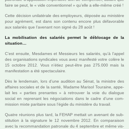
faire se peut, le « vide conven­tion­nel » qu’elle a elle-même créé !
Cette déci­sion uni­la­té­rale des employeurs, dépo­sée au minis­tère
pour agré­ment, est dans son contenu encore plus défa­vo­ra­ble
aux sala­riés que l’ave­nant non signé du 28 août !
La mobi­li­sa­tion des sala­riés permet le déblo­cage de la
situa­tion…
C’est ensuite, Mesdames et Messieurs les sala­riés, qu’à l’appel
des orga­ni­sa­tions syn­di­ca­les vous avez mani­festé votre colère le
15 octo­bre 2012. Vous n’étiez peut-être pas 275.000 mais la
mani­fes­ta­tion a été spec­ta­cu­laire.
Dès le len­de­main, lors d’une audi­tion au Sénat, la minis­tre des
affai­res socia­les et de la santé, Madame Marisol Touraine, appe­
lait les « par­ties pre­nan­tes » à retrou­ver la voie du dia­lo­gue
social en repre­nant les négo­cia­tions dans le cadre d’une com­
mis­sion mixte pari­taire sous l’égide du minis­tère du tra­vail.
Quatre réu­nions plus tard, la FEHAP met­tait un ave­nant de sub­
sti­tu­tion à la signa­ture le 12 novem­bre 2012. En com­pa­rai­son
avec la recom­man­da­tion patro­nale du 4 sep­tem­bre et même vis-