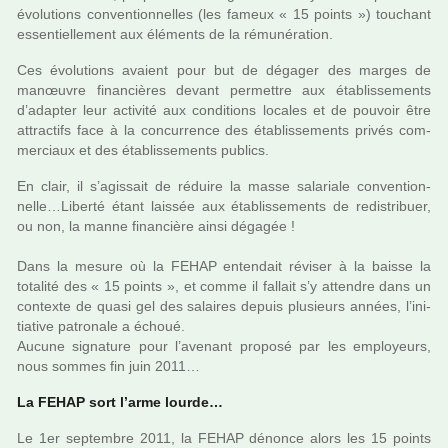
évolutions conven­tion­nel­les (les fameux « 15 points ») tou­chant
essen­tiel­le­ment aux éléments de la rému­né­ra­tion.
Ces évolutions avaient pour but de déga­ger des marges de
manœu­vre finan­ciè­res devant per­met­tre aux établissements
d’adap­ter leur acti­vité aux condi­tions loca­les et de pou­voir être
attrac­tifs face à la concur­rence des établissements privés com­
mer­ciaux et des établissements publics.
En clair, il s’agis­sait de réduire la masse sala­riale conven­tion­
nelle…Liberté étant lais­sée aux établissements de redis­tri­buer,
ou non, la manne finan­cière ainsi déga­gée !
Dans la mesure où la FEHAP enten­dait révi­ser à la baisse la
tota­lité des « 15 points », et comme il fal­lait s’y atten­dre dans un
contexte de quasi gel des salai­res depuis plu­sieurs années, l’ini­
tia­tive patro­nale a échoué.
Aucune signa­ture pour l’ave­nant pro­posé par les employeurs,
nous sommes fin juin 2011…
La FEHAP sort l’arme lourde…
Le 1er sep­tem­bre 2011, la FEHAP dénonce alors les 15 points