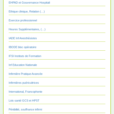
EHPAD et Gouvernance Hospitali
Ethique clinique, Relation (…)
Exercice professionnel
Heures Supplémentaires, (…)
IADE Inf Anesthésistes
IBODE bloc opératoire
IFSI Instituts de Formation
Inf Education Nationale
Infirmière Pratique Avancée
Infirmières puéricultrices
International, Francophonie
Lois santé GCS et HPST
Pénibilité, souffrance infirmi