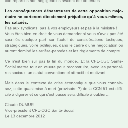
contre­par­ties non négli­gea­bles avaient été obte­nues.
Les consé­quen­ces désas­treu­ses de cette oppo­si­tion majo­
ri­taire ne por­te­ront direc­te­ment pré­ju­dice qu’à vous-mêmes,
les sala­riés.
Pas aux syn­di­cats, pas à vos employeurs et pas à la minis­tre !
Vous êtes bien en droit de vous deman­der si vous n’avez pas été
sacri­fiés quel­que part sur l’autel de consi­dé­ra­tions tac­ti­ques,
stra­té­gi­ques, voire poli­ti­ques, dans le cadre d’une négo­cia­tion où
auront dominé les arrière-pen­sées et les règle­ments de compte.
Ce n’est bien sûr pas la fin du monde…Et la CFE-CGC Santé-
Social mettra tout en œuvre pour recons­truire, avec les par­te­nai­
res sociaux, un statut conven­tion­nel attrac­tif et moti­vant.
Mais dans le contexte de crise économique que vous connais­
sez, cette quasi mise à mort (pro­vi­soire ?) de la CCN 51 est dif­fi­
cile à digé­rer et ce qui s’est passé sera dif­fi­cile à oublier…
Claude DUMUR
Vice-pré­si­dent CFE-CGC Santé-Social
Le 13 décem­bre 2012