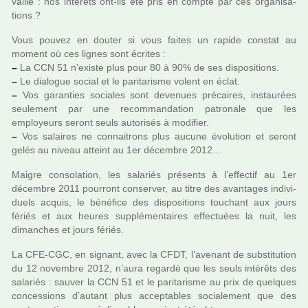
vaille : nos inté­rêts ont-ils été pris en compte par ces orga­ni­sa­
tions ?
Vous pouvez en douter si vous faites un rapide cons­tat au
moment où ces lignes sont écrites :
–
La CCN 51 n’existe plus pour 80 à 90% de ses dis­po­si­tions.
–
Le dia­lo­gue social et le pari­ta­risme volent en éclat.
–
Vos garan­ties socia­les sont deve­nues pré­cai­res, ins­tau­rées
seu­le­ment par une recom­man­da­tion patro­nale que les
employeurs seront seuls auto­ri­sés à modi­fier.
–
Vos salai­res ne connai­trons plus aucune évolution et seront
gelés au niveau atteint au 1er décem­bre 2012…
Maigre conso­la­tion, les sala­riés pré­sents à l’effec­tif au 1er
décem­bre 2011 pour­ront conser­ver, au titre des avan­ta­ges indi­vi­
duels acquis, le béné­fice des dis­po­si­tions tou­chant aux jours
fériés et aux heures sup­plé­men­tai­res effec­tuées la nuit, les
diman­ches et jours fériés.
La CFE-CGC, en signant, avec la CFDT, l’ave­nant de sub­sti­tu­tion
du 12 novem­bre 2012, n’aura regardé que les seuls inté­rêts des
sala­riés : sauver la CCN 51 et le pari­ta­risme au prix de quel­ques
conces­sions d’autant plus accep­ta­bles socia­le­ment que des