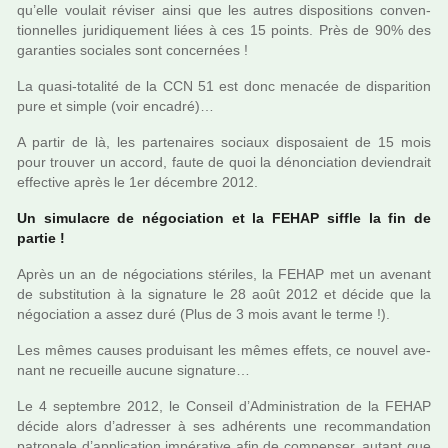
qu’elle vou­lait révi­ser ainsi que les autres dis­po­si­tions conven­
tion­nel­les juri­di­que­ment liées à ces 15 points. Près de 90% des
garan­ties socia­les sont concer­nées !
La quasi-tota­lité de la CCN 51 est donc mena­cée de dis­pa­ri­tion
pure et simple (voir enca­dré)…
A partir de là, les par­te­nai­res sociaux dis­po­saient de 15 mois
pour trou­ver un accord, faute de quoi la dénon­cia­tion devien­drait
effec­tive après le 1er décem­bre 2012.
Un simu­la­cre de négo­cia­tion et la FEHAP siffle la fin de
partie !
Après un an de négo­cia­tions sté­ri­les, la FEHAP met un ave­nant
de sub­sti­tu­tion à la signa­ture le 28 août 2012 et décide que la
négo­cia­tion a assez duré (Plus de 3 mois avant le terme !).
Les mêmes causes pro­dui­sant les mêmes effets, ce nouvel ave­
nant ne recueille aucune signa­ture…
Le 4 sep­tem­bre 2012, le Conseil d’Administration de la FEHAP
décide alors d’adres­ser à ses adhé­rents une recom­man­da­tion
patro­nale d’appli­ca­tion impé­ra­tive afin de com­pen­ser, autant que