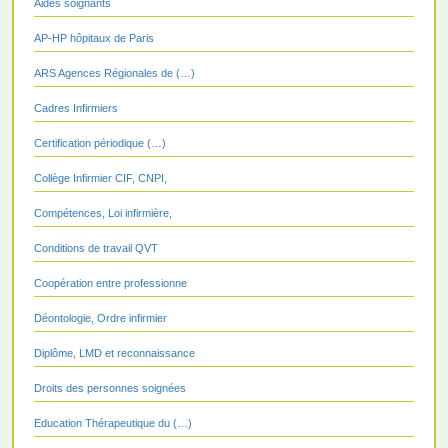
Aides soignants
AP-HP hôpitaux de Paris
ARS Agences Régionales de (…)
Cadres Infirmiers
Certification périodique (…)
Collège Infirmier CIF, CNPI,
Compétences, Loi infirmière,
Conditions de travail QVT
Coopération entre professionne
Déontologie, Ordre infirmier
Diplôme, LMD et reconnaissance
Droits des personnes soignées
Education Thérapeutique du (…)