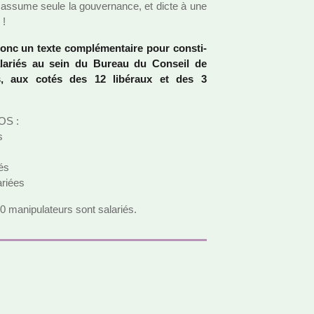
é assume seule la gou­ver­nance, et dicte à une
 !
c un texte com­plé­men­taire pour cons­ti­
sala­riés au sein du Bureau du Conseil de
iés, aux cotés des 12 libé­raux et des 3
GOS :
s
iés
­riées
 mani­pu­la­teurs sont sala­riés.