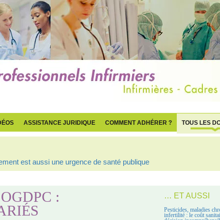
DÉOS
ASSISTANCE JURIDIQUE
COMMENT ADHÉRER ?
TOUS LES D
ogement est aussi une urgence de santé publique
OGDPC :
… ET AUSSI
ARIÉS
Pesticides, maladies chr
infertilité : le coût sanit