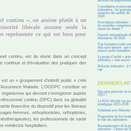
décision incompréhensi
Consultation et prescrip
infirmières : les principa
avancées des arrêtés du 
2026
l continu », on assiste plutôt à un
Prescription infirmière :
norité libérale assume seule la
de nouvelles compétenc
mieux les limiter ?
n représentée ce qui est bien pour
Journée internationale d
infirmières JII 2026
Une formation enfin act
déjà sous tension : que r
nouvel arrêté formation 
on­nel continu, est de réunir dans un concept
Le projet d’arrêté « acte
infirmiers » doit encore 
le conti­nue et d’évaluation des pra­ti­ques des
Réforme infirmière : le 
cap
,
est un « grou­pe­ment d’inté­rêt public » créé
DERNIERS AR
d’Assurance Maladie. L’OGDPC cons­ti­tue un
Que peut prescrire un in
es orga­nis­mes qui devront s’enre­gis­trer auprès
2025 ?
ro­fes­sion­nel continu (DPC) dans sa glo­ba­lité
La HAS dévoile son pro
stratégique 2025-2030
rtie finan­cière du dis­po­si­tif pour les libé­raux
Solidarité avec Mayotte
 sages-femmes, ortho­pho­nis­tes, orthop­tis­tes,
Proposition de loi visant
­si­thé­ra­peu­tes), les pro­fes­sion­nels de santé
le rôle des infirmières
s méde­cins hos­pi­ta­liers.
Reconnaissance de la pr
infirmière : l’heure du c