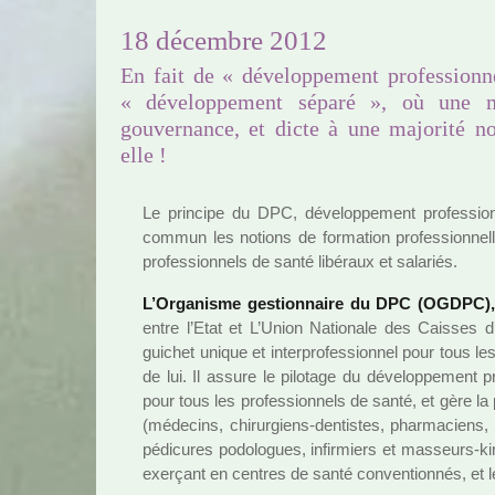
18 décembre 2012
En fait de « développement professionne
« développement séparé », où une mi
gouvernance, et dicte à une majorité no
elle !
Le prin­cipe du DPC, déve­lop­pe­ment pro­fes­si
commun les notions de for­ma­tion pro­fes­sion­nel
pro­fes­sion­nels de santé libé­raux et sala­riés.
L’Organisme ges­tion­naire du DPC (OGDPC)
entre l’Etat et L’Union Nationale des Caisses 
gui­chet unique et inter­pro­fes­sion­nel pour tous l
de lui. Il assure le pilo­tage du déve­lop­pe­ment p
pour tous les pro­fes­sion­nels de santé, et gère la pa
(méde­cins, chi­rur­giens-den­tis­tes, phar­ma­ciens,
pédi­cu­res podo­lo­gues, infir­miers et mas­seurs-kiné
exer­çant en cen­tres de santé conven­tion­nés, et le