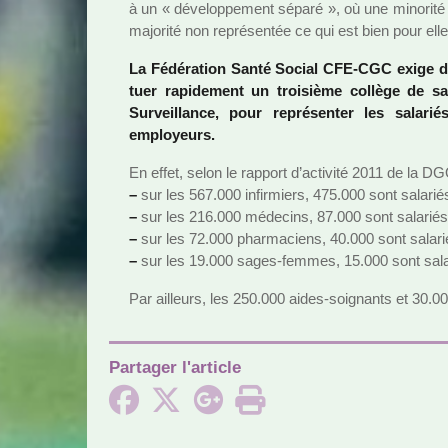
à un « déve­lop­pe­ment séparé », où une mino­rit
majo­rité non repré­sen­tée ce qui est bien pour elle
La Fédération Santé Social CFE-CGC exige don
tuer rapi­de­ment un troi­sième col­lège de 
Surveillance, pour repré­sen­ter les sala­r
employeurs.
En effet, selon le rap­port d’acti­vité 2011 de la D
–
sur les 567.000 infir­miers, 475.000 sont sala­rié
–
sur les 216.000 méde­cins, 87.000 sont sala­riés
–
sur les 72.000 phar­ma­ciens, 40.000 sont sala­r
–
sur les 19.000 sages-femmes, 15.000 sont sala
Par ailleurs, les 250.000 aides-soi­gnants et 30.000
Partager l'article