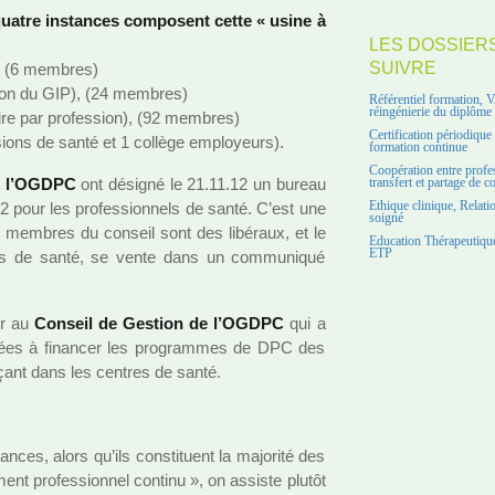
tre ins­tan­ces com­po­sent cette « usine à
LES DOSSIER
SUIVRE
 (6 mem­bres)
tion du GIP), (24 mem­bres)
Référentiel formation, 
réingénierie du diplôme
re par pro­fes­sion), (92 mem­bres)
Certification périodiqu
­sions de santé et 1 col­lège employeurs).
formation continue
Coopération entre profe
de l’OGDPC
ont dési­gné le 21.11.12 un bureau
transfert et partage de 
pour les pro­fes­sion­nels de santé. C’est une
Ethique clinique, Relati
soigné
es mem­bres du conseil sont des libé­raux, et le
Education Thérapeutique
ETP
­les de santé, se vente dans un com­mu­ni­qué
er au
Conseil de Gestion de l’OGDPC
qui a
­nées à finan­cer les pro­gram­mes de DPC des
­çant dans les cen­tres de santé.
­ces, alors qu’ils cons­ti­tuent la majo­rité des
ment pro­fes­sion­nel continu », on assiste plutôt