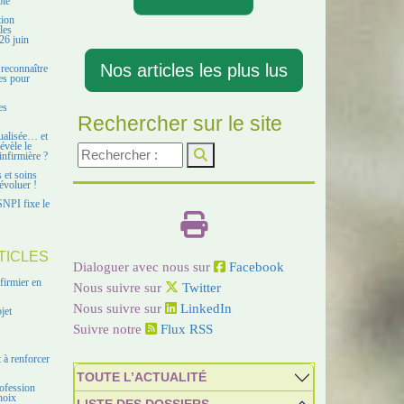
ble
tion
les
26 juin
Nos articles les plus lus
 reconnaître
es pour
es
Rechercher sur le site
ualisée… et
évèle le
infirmière ?
s et soins
évoluer !
SNPI fixe le
TICLES
Dialoguer avec nous sur
Facebook
firmier en
Nous suivre sur
Twitter
Nous suivre sur
LinkedIn
jet
Suivre notre
Flux RSS
 à renforcer
TOUTE L’ACTUALITÉ
ofession
hoix