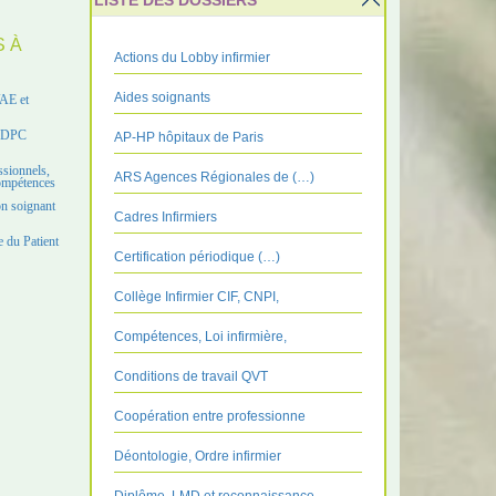
LISTE DES DOSSIERS
S À
Actions du Lobby infirmier
Aides soignants
VAE et
e DPC
AP-HP hôpitaux de Paris
ssionnels,
ARS Agences Régionales de (…)
compétences
on soignant
Cadres Infirmiers
 du Patient
Certification périodique (…)
Collège Infirmier CIF, CNPI,
Compétences, Loi infirmière,
Conditions de travail QVT
Coopération entre professionne
Déontologie, Ordre infirmier