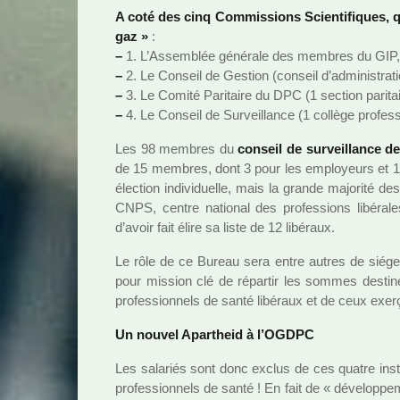
A coté des cinq Commissions Scientifiques, qua
gaz »
:
–
1. L’Assemblée géné­rale des mem­bres du GIP,
–
2. Le Conseil de Gestion (conseil d’admi­nis­tra­
–
3. Le Comité Paritaire du DPC (1 sec­tion pari­tai
–
4. Le Conseil de Surveillance (1 col­lège pro­fes
Les 98 mem­bres du
conseil de sur­veillance 
de 15 mem­bres, dont 3 pour les employeurs et 12 
élection indi­vi­duelle, mais la grande majo­rité d
CNPS, centre natio­nal des pro­fes­sions libé­ra
d’avoir fait élire sa liste de 12 libé­raux.
Le rôle de ce Bureau sera entre autres de siég
pour mis­sion clé de répar­tir les sommes des­ti
pro­fes­sion­nels de santé libé­raux et de ceux exer
Un nouvel Apartheid à l’OGDPC
Les sala­riés sont donc exclus de ces quatre ins­tan
pro­fes­sion­nels de santé ! En fait de « déve­lop­pe­