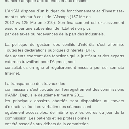
manière adap­tée aux atten­tes et aux besoins.
L’ANSM dis­pose d’un budget de fonc­tion­ne­ment et d’inves­tis­se­
ment supé­rieur à celui de l’Afssaps (157 Me en
2012 vs 125 Me en 2010). Son finan­ce­ment est exclu­si­ve­ment
assuré par une sub­ven­tion de l’Etat et non plus
par des taxes ou rede­van­ces de la part des indus­triels.
La poli­ti­que de ges­tion des conflits d’inté­rêts s’est affer­mie.
Toutes les décla­ra­tions publi­ques d’inté­rêts (DPI),
des agents exer­çant des fonc­tions qui le jus­ti­fient et des experts
exter­nes tra­vaillant pour l’Agence, sont
consul­ta­bles en ligne et régu­liè­re­ment mises à jour sur son site
Internet.
La trans­pa­rence des tra­vaux des
com­mis­sions s’est tra­duite par l’enre­gis­tre­ment des com­mis­sions
d’AMM. Depuis le deuxième tri­mes­tre 2011,
les prin­ci­paux dos­siers abor­dés sont dis­po­ni­bles au tra­vers
d’extraits vidéo. Les ver­ba­tim des séan­ces sont
également acces­si­bles, de même que les ordres du jour de la
com­mis­sion. Les patients et les pro­fes­sion­nels
ont été asso­ciés aux débats de la com­mis­sion.