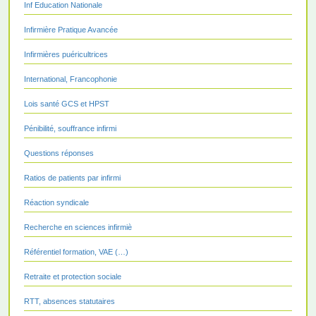
Inf Education Nationale
Infirmière Pratique Avancée
Infirmières puéricultrices
International, Francophonie
Lois santé GCS et HPST
Pénibilité, souffrance infirmi
Questions réponses
Ratios de patients par infirmi
Réaction syndicale
Recherche en sciences infirmiè
Référentiel formation, VAE (…)
Retraite et protection sociale
RTT, absences statutaires