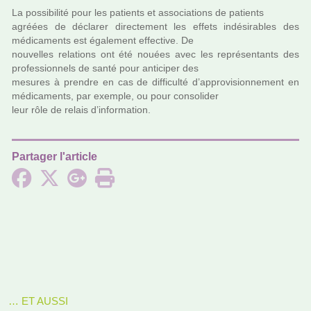
La pos­si­bi­lité pour les patients et asso­cia­tions de patients
agréées de décla­rer direc­te­ment les effets indé­si­ra­bles des
médi­ca­ments est également effec­tive. De
nou­vel­les rela­tions ont été nouées avec les repré­sen­tants des
pro­fes­sion­nels de santé pour anti­ci­per des
mesu­res à pren­dre en cas de dif­fi­culté d’appro­vi­sion­ne­ment en
médi­ca­ments, par exem­ple, ou pour conso­li­der
leur rôle de relais d’infor­ma­tion.
Partager l'article
… ET AUSSI