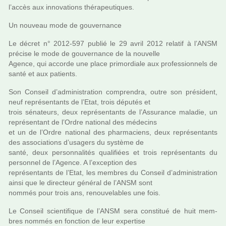
l’accès aux inno­va­tions thé­ra­peu­ti­ques.
Un nou­veau mode de gou­ver­nance
Le décret n° 2012-597 publié le 29 avril 2012 rela­tif à l’ANSM
pré­cise le mode de gou­ver­nance de la nou­velle
Agence, qui accorde une place pri­mor­diale aux pro­fes­sion­nels de
santé et aux patients.
Son Conseil d’admi­nis­tra­tion com­pren­dra, outre son pré­si­dent,
neuf repré­sen­tants de l’Etat, trois dépu­tés et
trois séna­teurs, deux repré­sen­tants de l’Assurance mala­die, un
repré­sen­tant de l’Ordre natio­nal des méde­cins
et un de l’Ordre natio­nal des phar­ma­ciens, deux repré­sen­tants
des asso­cia­tions d’usa­gers du sys­tème de
santé, deux per­son­na­li­tés qua­li­fiées et trois repré­sen­tants du
per­son­nel de l’Agence. A l’excep­tion des
repré­sen­tants de l’Etat, les mem­bres du Conseil d’admi­nis­tra­tion
ainsi que le direc­teur géné­ral de l’ANSM sont
nommés pour trois ans, renou­ve­la­bles une fois.
Le Conseil scien­ti­fi­que de l’ANSM sera cons­ti­tué de huit mem­
bres nommés en fonc­tion de leur exper­tise