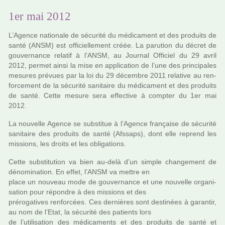
1er mai 2012
L’Agence natio­nale de sécu­rité du médi­ca­ment et des pro­duits de
santé (ANSM) est offi­ciel­le­ment créée. La paru­tion du décret de
gou­ver­nance rela­tif à l’ANSM, au Journal Officiel du 29 avril
2012, permet ainsi la mise en appli­ca­tion de l’une des prin­ci­pa­les
mesu­res pré­vues par la loi du 29 décem­bre 2011 rela­tive au ren­
for­ce­ment de la sécu­rité sani­taire du médi­ca­ment et des pro­duits
de santé. Cette mesure sera effec­tive à comp­ter du 1er mai
2012.
La nou­velle Agence se sub­sti­tue à l’Agence fran­çaise de sécu­rité
sani­taire des pro­duits de santé (Afssaps), dont elle reprend les
mis­sions, les droits et les obli­ga­tions.
Cette sub­sti­tu­tion va bien au-delà d’un simple chan­ge­ment de
déno­mi­na­tion. En effet, l’ANSM va mettre en
place un nou­veau mode de gou­ver­nance et une nou­velle orga­ni­
sa­tion pour répon­dre à des mis­sions et des
pré­ro­ga­ti­ves ren­for­cées. Ces der­niè­res sont des­ti­nées à garan­tir,
au nom de l’Etat, la sécu­rité des patients lors
de l’uti­li­sa­tion des médi­ca­ments et des pro­duits de santé et