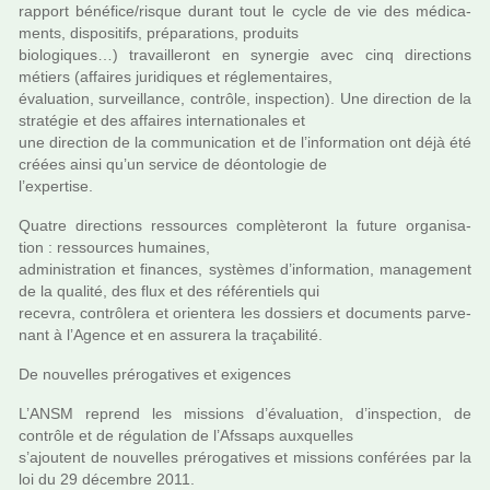
rap­port béné­fice/risque durant tout le cycle de vie des médi­ca­
ments, dis­po­si­tifs, pré­pa­ra­tions, pro­duits
bio­lo­gi­ques…) tra­vaille­ront en syner­gie avec cinq direc­tions
métiers (affai­res juri­di­ques et régle­men­tai­res,
évaluation, sur­veillance, contrôle, ins­pec­tion). Une direc­tion de la
stra­té­gie et des affai­res inter­na­tio­na­les et
une direc­tion de la com­mu­ni­ca­tion et de l’infor­ma­tion ont déjà été
créées ainsi qu’un ser­vice de déon­to­lo­gie de
l’exper­tise.
Quatre direc­tions res­sour­ces com­plè­te­ront la future orga­ni­sa­
tion : res­sour­ces humai­nes,
admi­nis­tra­tion et finan­ces, sys­tè­mes d’infor­ma­tion, mana­ge­ment
de la qua­lité, des flux et des réfé­ren­tiels qui
rece­vra, contrô­lera et orien­tera les dos­siers et docu­ments par­ve­
nant à l’Agence et en assu­rera la tra­ça­bi­lité.
De nou­vel­les pré­ro­ga­ti­ves et exi­gen­ces
L’ANSM reprend les mis­sions d’évaluation, d’ins­pec­tion, de
contrôle et de régu­la­tion de l’Afssaps aux­quel­les
s’ajou­tent de nou­vel­les pré­ro­ga­ti­ves et mis­sions confé­rées par la
loi du 29 décem­bre 2011.