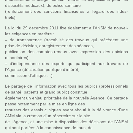
dis­po­si­tifs médi­caux), de police sani­taire
(ren­for­ce­ment des sanc­tions finan­ciè­res à l’égard des indus­
triels).
La loi du 29 décem­bre 2011 fixe également à l’ANSM de nou­vel­
les exi­gen­ces en matière :
–
de trans­pa­rence (tra­ça­bi­lité des tra­vaux qui pré­cè­dent une
prise de déci­sion, enre­gis­tre­ment des séan­ces,
publi­ca­tion des comp­tes-rendus avec expres­sion des opi­nions
mino­ri­tai­res)
–
d’indé­pen­dance des experts qui par­ti­ci­pent aux tra­vaux de
l’Agence (décla­ra­tion publi­que d’inté­rêt,
com­mis­sion d’éthique …).
Le par­tage de l’infor­ma­tion avec tous les publics (pro­fes­sion­nels
de santé, patients et grand public) cons­ti­tue
également un enjeu prio­ri­taire de la nou­velle Agence. Ce par­tage
passe notam­ment par la mise en ligne des
résul­tats des essais cli­ni­ques ayant abouti à la déli­vrance d’une
AMM via la créa­tion d’un réper­toire sur le site
de l’Agence, et une mise à dis­po­si­tion des déci­sions de l’ANSM
qui sont por­tées à la connais­sance de tous, de