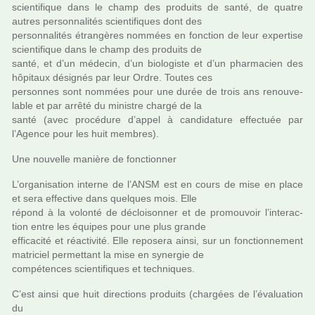
scien­ti­fi­que dans le champ des pro­duits de santé, de quatre
autres per­son­na­li­tés scien­ti­fi­ques dont des
per­son­na­li­tés étrangères nom­mées en fonc­tion de leur exper­tise
scien­ti­fi­que dans le champ des pro­duits de
santé, et d’un méde­cin, d’un bio­lo­giste et d’un phar­ma­cien des
hôpi­taux dési­gnés par leur Ordre. Toutes ces
per­son­nes sont nom­mées pour une durée de trois ans renou­ve­
la­ble et par arrêté du minis­tre chargé de la
santé (avec pro­cé­dure d’appel à can­di­da­ture effec­tuée par
l’Agence pour les huit mem­bres).
Une nou­velle manière de fonc­tion­ner
L’orga­ni­sa­tion interne de l’ANSM est en cours de mise en place
et sera effec­tive dans quel­ques mois. Elle
répond à la volonté de décloi­son­ner et de pro­mou­voir l’inte­rac­
tion entre les équipes pour une plus grande
effi­ca­cité et réac­ti­vité. Elle repo­sera ainsi, sur un fonc­tion­ne­ment
matri­ciel per­met­tant la mise en syner­gie de
com­pé­ten­ces scien­ti­fi­ques et tech­ni­ques.
C’est ainsi que huit direc­tions pro­duits (char­gées de l’évaluation
du