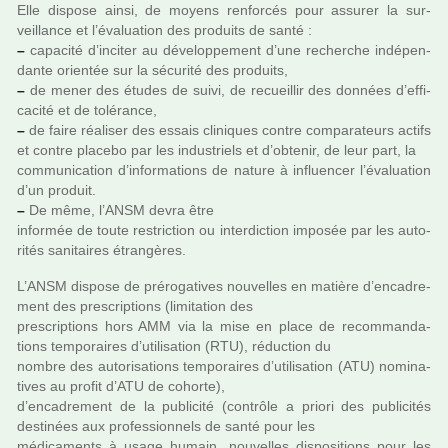
Elle dis­pose ainsi, de moyens ren­for­cés pour assu­rer la sur­
veillance et l’évaluation des pro­duits de santé :
–
capa­cité d’inci­ter au déve­lop­pe­ment d’une recher­che indé­pen­
dante orien­tée sur la sécu­rité des pro­duits,
–
de mener des études de suivi, de recueillir des don­nées d’effi­
ca­cité et de tolé­rance,
–
de faire réa­li­ser des essais cli­ni­ques contre com­pa­ra­teurs actifs
et contre pla­cebo par les indus­triels et d’obte­nir, de leur part, la
com­mu­ni­ca­tion d’infor­ma­tions de nature à influen­cer l’évaluation
d’un pro­duit.
–
De même, l’ANSM devra être
infor­mée de toute res­tric­tion ou inter­dic­tion impo­sée par les auto­
ri­tés sani­tai­res étrangères.
L’ANSM dis­pose de pré­ro­ga­ti­ves nou­vel­les en matière d’enca­dre­
ment des pres­crip­tions (limi­ta­tion des
pres­crip­tions hors AMM via la mise en place de recom­man­da­
tions tem­po­rai­res d’uti­li­sa­tion (RTU), réduc­tion du
nombre des auto­ri­sa­tions tem­po­rai­res d’uti­li­sa­tion (ATU) nomi­na­
ti­ves au profit d’ATU de cohorte),
d’enca­dre­ment de la publi­cité (contrôle a priori des publi­ci­tés
des­ti­nées aux pro­fes­sion­nels de santé pour les
médi­ca­ments à usage humain, nou­vel­les dis­po­si­tions pour les