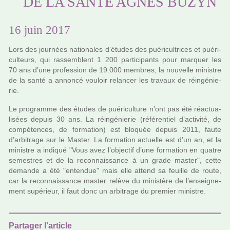
DE LA SANTÉ AGNÈS BUZYN
16 juin 2017
Lors des jour­nées natio­na­les d’études des pué­ri­cultri­ces et pué­ri­
culteurs, qui ras­sem­blent 1 200 par­ti­ci­pants pour mar­quer les
70 ans d’une pro­fes­sion de 19.000 mem­bres, la nou­velle minis­tre
de la santé a annoncé vou­loir relan­cer les tra­vaux de réin­gé­nie­
rie.
Le pro­gramme des études de pué­ri­culture n’ont pas été réac­tua­
li­sées depuis 30 ans. La réin­gé­nie­rie (réfé­ren­tiel d’acti­vité, de
com­pé­ten­ces, de for­ma­tion) est blo­quée depuis 2011, faute
d’arbi­trage sur le Master. La for­ma­tion actuelle est d’un an, et la
minis­tre a indi­qué "Vous avez l’objec­tif d’une for­ma­tion en quatre
semes­tres et de la reconnais­sance à un grade master", cette
demande a été "enten­due" mais elle attend sa feuille de route,
car la reconnais­sance master relève du minis­tère de l’ensei­gne­
ment supé­rieur, il faut donc un arbi­trage du pre­mier minis­tre.
Partager l'article