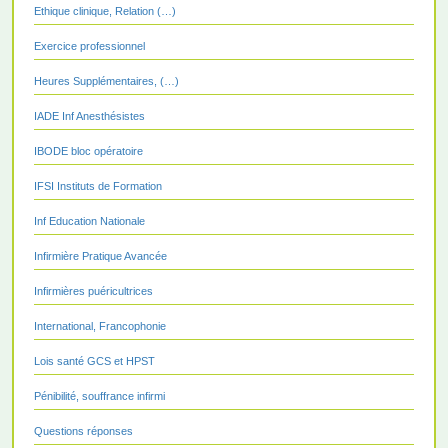
Ethique clinique, Relation (…)
Exercice professionnel
Heures Supplémentaires, (…)
IADE Inf Anesthésistes
IBODE bloc opératoire
IFSI Instituts de Formation
Inf Education Nationale
Infirmière Pratique Avancée
Infirmières puéricultrices
International, Francophonie
Lois santé GCS et HPST
Pénibilité, souffrance infirmi
Questions réponses