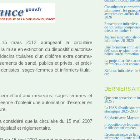
décision incompréhensi
Consultation et prescrip
infirmières : les principa
avancées des arrêtés du 
2026
Prescription infirmière :
de nouvelles compétenc
mieux les limiter ?
Journée internationale d
infirmières JII 2026
mars 2012 abro­geant la cir­cu­laire
Une formation enfin act
se en extinc­tion du dis­po­si­tif d’auto­ri­sa­
déjà sous tension : que r
nouvel arrêté formation 
méde­cins titu­lai­res d’un diplôme extra com­mu­
Le projet d’arrêté « acte
sements de santé, publics et privés, et pré­ci­
infirmiers » doit encore 
s-den­tis­tes, sages-femmes et infir­miers titu­lai­
Réforme infirmière : le 
cap
DERNIERS AR
tif per­met­tant aux méde­cins, sages-femmes et
Que peut prescrire un in
2025 ?
péenne d’obte­nir une auto­ri­sa­tion d’exer­cer en
La HAS dévoile son pro
ure.
stratégique 2025-2030
Solidarité avec Mayotte
 a consi­déré que la cir­cu­laire du 15 mai 2007
Proposition de loi visant
gis­la­tif et régle­men­taire.
le rôle des infirmières
Reconnaissance de la pr
infirmière : l’heure du c
/201 du 15 mai 2007 permet aux per­son­nes de