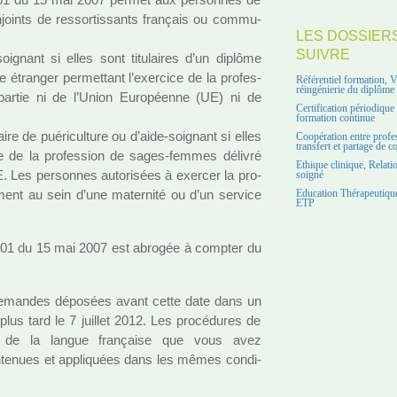
njoints de res­sor­tis­sants fran­çais ou com­mu­
LES DOSSIER
SUIVRE
oi­gnant si elles sont titu­lai­res d’un diplôme
étranger per­met­tant l’exer­cice de la pro­fes­
Référentiel formation, 
réingénierie du diplôme
nt partie ni de l’Union Européenne (UE) ni de
Certification périodiqu
formation continue
iaire de pué­ri­culture ou d’aide-soi­gnant si elles
Coopération entre profe
transfert et partage de 
cice de la pro­fes­sion de sages-femmes déli­vré
Ethique clinique, Relati
. Les per­son­nes auto­ri­sées à exer­cer la pro­
soigné
e­ment au sein d’une mater­nité ou d’un ser­vice
Education Thérapeutique
ETP
201 du 15 mai 2007 est abro­gée à comp­ter du
s deman­des dépo­sées avant cette date dans un
plus tard le 7 juillet 2012. Les pro­cé­du­res de
se de la langue fran­çaise que vous avez
­te­nues et appli­quées dans les mêmes condi­