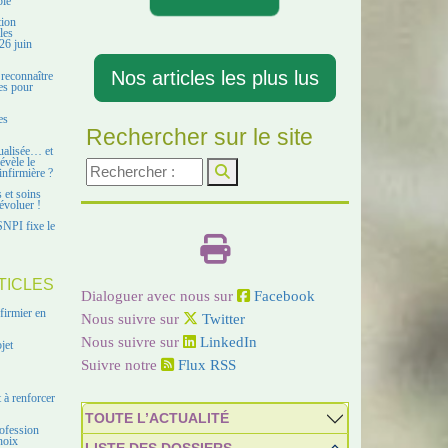
ble
tion
les
26 juin
Nos articles les plus lus
 reconnaître
es pour
es
Rechercher sur le site
ualisée… et
évèle le
infirmière ?
s et soins
évoluer !
SNPI fixe le
TICLES
Dialoguer avec nous sur
Facebook
firmier en
Nous suivre sur
Twitter
Nous suivre sur
LinkedIn
jet
Suivre notre
Flux RSS
 à renforcer
TOUTE L’ACTUALITÉ
ofession
hoix