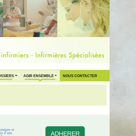
OSSIERS
AGIR ENSEMBLE
NOUS CONTACTER
oniques et
ADHERER
aire d’une