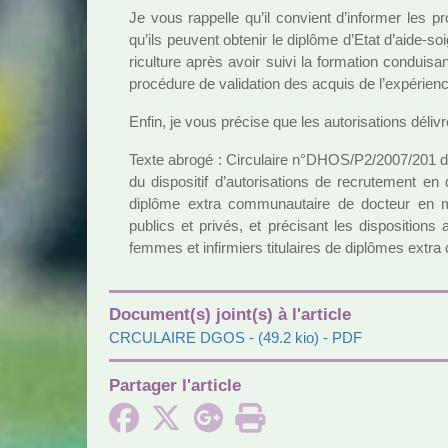
Je vous rap­pelle qu’il convient d’infor­mer les pro­fes
qu’ils peu­vent obte­nir le diplôme d’Etat d’aide-soi
ri­culture après avoir suivi la for­ma­tion condui­
pro­cé­dure de vali­da­tion des acquis de l’expé­rien
Enfin, je vous pré­cise que les auto­ri­sa­tions déli­
Texte abrogé : Circulaire n°DHOS/P2/2007/201 du 
du dis­po­si­tif d’auto­ri­sa­tions de recru­te­ment en 
diplôme extra com­mu­nau­taire de doc­teur en
publics et privés, et pré­ci­sant les dis­po­si­tions 
femmes et infir­miers titu­lai­res de diplô­mes extra 
Document(s) joint(s) à l'article
CRCULAIRE DGOS
- (49.2 kio) - PDF
Partager l'article