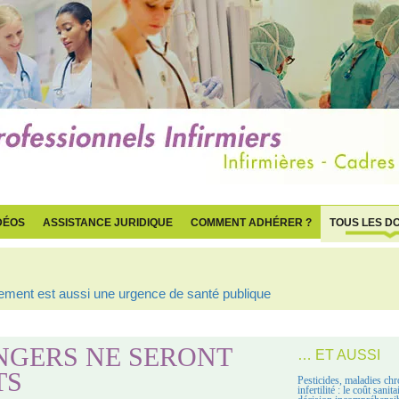
DÉOS
ASSISTANCE JURIDIQUE
COMMENT ADHÉRER ?
TOUS LES D
ogement est aussi une urgence de santé publique
NGERS NE SERONT
… ET AUSSI
TS
Pesticides, maladies chr
infertilité : le coût sanit