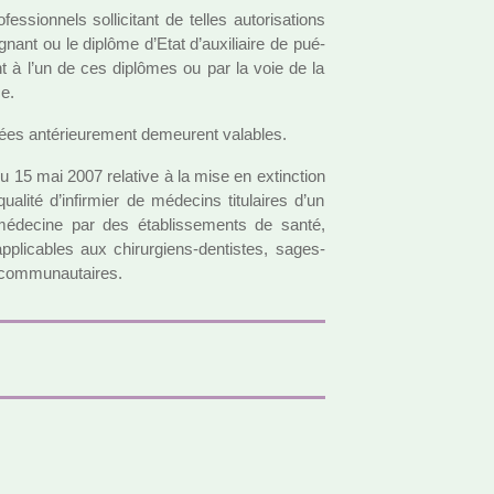
­sion­nels sol­li­ci­tant de telles auto­ri­sa­tions
­gnant ou le diplôme d’Etat d’auxi­liaire de pué­
sant à l’un de ces diplô­mes ou par la voie de la
ce.
vrées anté­rieu­re­ment demeu­rent vala­bles.
15 mai 2007 rela­tive à la mise en extinc­tion
qua­lité d’infir­mier de méde­cins titu­lai­res d’un
 méde­cine par des établissements de santé,
appli­ca­bles aux chi­rur­giens-den­tis­tes, sages-
com­mu­nau­tai­res.