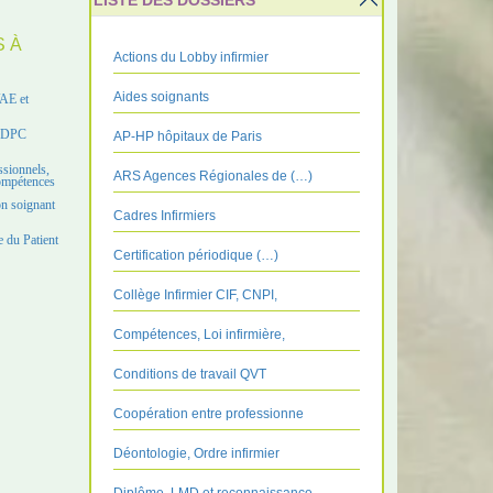
LISTE DES DOSSIERS
S À
Actions du Lobby infirmier
Aides soignants
VAE et
e DPC
AP-HP hôpitaux de Paris
ssionnels,
ARS Agences Régionales de (…)
compétences
on soignant
Cadres Infirmiers
 du Patient
Certification périodique (…)
Collège Infirmier CIF, CNPI,
Compétences, Loi infirmière,
Conditions de travail QVT
Coopération entre professionne
Déontologie, Ordre infirmier