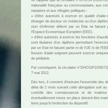
natio­na­lité fran­çaise ou com­mu­nau­taire, aux co
nau­tai­res et aux réfu­giés poli­ti­ques :
–
d’être auto­ri­sés à exer­cer en qua­lité d’aide-s
étranger de doc­teur en méde­cine ou d’un diplôme 
sion d’infir­mier déli­vré par un Etat ne fai­sa
l’Espace Economique Européen (EEE).
–
d’être auto­ri­sés à exer­cer les fonc­tions d’auxi­l
sont titu­lai­res d’un diplôme per­met­tant l’exer­
par un Etat ne fai­sant partie ni de l’UE ni de l’EEE
fes­sion d’aide-soi­gnant peu­vent exer­cer uni­qu
de pédia­trie.
Par consé­quent, la cir­cu­laire n°DHOS/P2/2007/
7 mai 2012.
Dès lors, il convient d’ins­truire l’ensem­ble de
délai de 2 mois sui­vant cette abro­ga­tion soit au 
contrôle des connais­san­ces et de mai­tri
éventuellement mises en place doi­vent être main
tions jusqu’à l’extinc­tion du dis­po­si­tif.