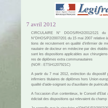
7 avril 2012
CIRCULAIRE N° DGOS/RH2/2012/121 du 15 
N°DHOS/P2/2007/201 du 15 mai 2007 rela­tive à la mi
tions de recru­te­ment en qua­lité d’infir­mier de 
nau­taire de doc­teur en méde­cine par des établis
sant les dis­po­si­tions appli­ca­bles aux chi­rur­gien
res de diplô­mes extra com­mu­nau­tai­res
(NOR : ETSH1207921C)
A partir du 7 mai 2012, extinc­tion du dis­po­si­
infir­miers titu­lai­res de diplô­mes hors Union euro­
qua­lité d’aide-soi­gnant ou d’auxi­liaire de pué­ri­cult
A l’occa­sion d’un conten­tieux, le Conseil d’Etat
édictait des dis­po­si­tions qui rele­vaient du champ lé
Je rap­pelle que la cir­cu­laire n°DHOS/P2/2007