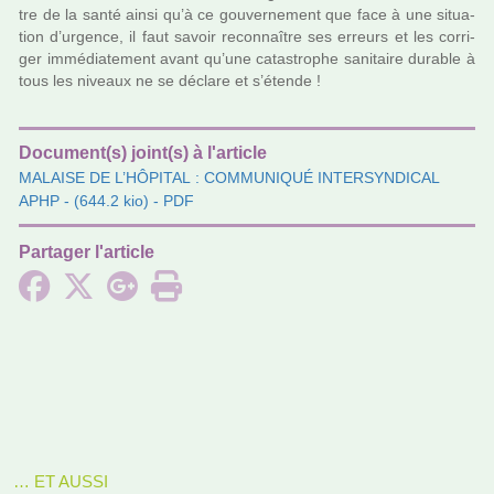
tre de la santé ainsi qu’à ce gou­ver­ne­ment que face à une situa­
tion d’urgence, il faut savoir reconnaî­tre ses erreurs et les cor­ri­
ger immé­dia­te­ment avant qu’une catas­tro­phe sani­taire dura­ble à
tous les niveaux ne se déclare et s’étende !
Document(s) joint(s) à l'article
MALAISE DE L’HÔPITAL : COMMUNIQUÉ INTERSYNDICAL
APHP
- (644.2 kio) - PDF
Partager l'article
… ET AUSSI