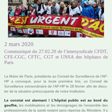
2 mars 2020
Communiqué du 27.02.20 de l’intersyndicale CFDT,
CFE-CGC, CFTC, CGT et UNSA des hôpitaux de
Paris
La Maire de Paris, pré­si­dente au Conseil de Surveillance de l’AP-
HP a convo­qué, pour la toute pre­mière fois, un Conseil de
Surveillance extra­or­di­naire de l’AP-HP le 28 février afin de dis­cu­
ter de la situa­tion préoc­cu­pante de notre Institution.
Le cons­tat est alar­mant ! L’hôpi­tal public est au bord du
gouf­fre,
les mobi­li­sa­tions et les témoi­gna­ges de l’ensem­ble des
pro­fes­sion­nels de la santé res­tent sans réponse du Ministère. Il y