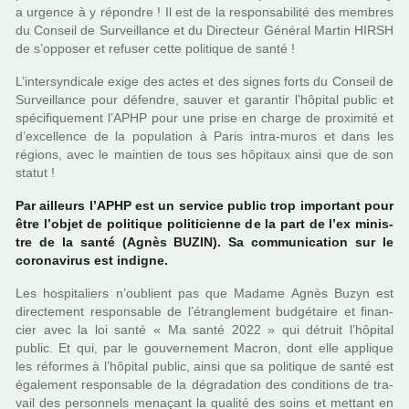
a urgence à y répon­dre ! Il est de la res­pon­sa­bi­lité des mem­bres
du Conseil de Surveillance et du Directeur Général Martin HIRSH
de s’oppo­ser et refu­ser cette poli­ti­que de santé !
L’inter­syn­di­cale exige des actes et des signes forts du Conseil de
Surveillance pour défen­dre, sauver et garan­tir l’hôpi­tal public et
spé­ci­fi­que­ment l’APHP pour une prise en charge de proxi­mité et
d’excel­lence de la popu­la­tion à Paris intra-muros et dans les
régions, avec le main­tien de tous ses hôpi­taux ainsi que de son
statut !
Par ailleurs l’APHP est un ser­vice public trop impor­tant pour
être l’objet de poli­ti­que poli­ti­cienne de la part de l’ex minis­
tre de la santé (Agnès BUZIN). Sa com­mu­ni­ca­tion sur le
coro­na­vi­rus est indi­gne.
Les hos­pi­ta­liers n’oublient pas que Madame Agnès Buzyn est
direc­te­ment res­pon­sa­ble de l’étranglement bud­gé­taire et finan­
cier avec la loi santé « Ma santé 2022 » qui détruit l’hôpi­tal
public. Et qui, par le gou­ver­ne­ment Macron, dont elle appli­que
les réfor­mes à l’hôpi­tal public, ainsi que sa poli­ti­que de santé est
également res­pon­sa­ble de la dégra­da­tion des condi­tions de tra­
vail des per­son­nels mena­çant la qua­lité des soins et met­tant en