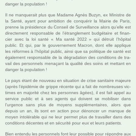
danger la popu­la­tion !
Il ne man­que­rait plus que Madame Agnès Buzyn, ex Ministre de
la Santé, ayant pour ambi­tion de conqué­rir la Mairie de Paris,
prenne la pré­si­dence du Conseil de Surveillance alors qu’elle est
direc­te­ment res­pon­sa­ble de l’étranglement bud­gé­taire et finan­
cier avec la loi santé « Ma santé 2022 » qui détruit l’hôpi­tal
public. Et qui, par le gou­ver­ne­ment Macron, dont elle appli­que
les réfor­mes à l’hôpi­tal public, ainsi que sa poli­ti­que de santé est
également res­pon­sa­ble de la dégra­da­tion des condi­tions de tra­
vail des per­son­nels mena­çant la qua­lité des soins et met­tant en
danger la popu­la­tion !
Le pays étant de nou­veau en situa­tion de crise sani­taire majeure
(après l’épidémie de grippe récente qui a fait de nom­breu­ses vic­
ti­mes en majo­rité chez les per­son­nes âgées), il est fait appel au
ser­vice public et à ses agents qui doi­vent se mobi­li­ser dans
l’urgence sans plus de moyens sup­plé­men­tai­res, alors que
depuis un an, ils sont en action pour dénon­cer un manque de
moyen into­lé­ra­ble qui ne leur permet plus de tra­vailler dans des
condi­tions décen­tes et en sécu­rité pour eux et leurs patients.
Bien entendu les per­son­nels font leur pos­si­ble pour répon­dre aux