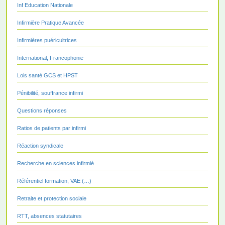
Inf Education Nationale
Infirmière Pratique Avancée
Infirmières puéricultrices
International, Francophonie
Lois santé GCS et HPST
Pénibilité, souffrance infirmi
Questions réponses
Ratios de patients par infirmi
Réaction syndicale
Recherche en sciences infirmiè
Référentiel formation, VAE (…)
Retraite et protection sociale
RTT, absences statutaires