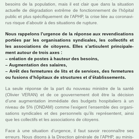
besoins de la popu­la­tion, mais il est clair que dans la situa­tion
actuelle de dégra­da­tion extrême de fonc­tion­ne­ment de l’hôpi­tal
public et plus spé­ci­fi­que­ment de l’APHP, la crise liée au coro­na­vi­
rus risque d’abou­tir à des situa­tions de rup­ture.
Nous rap­pe­lons l’urgence de la réponse aux reven­di­ca­tions
por­tées par les orga­ni­sa­tions syn­di­ca­les, les col­lec­tifs et
les asso­cia­tions de citoyens. Elles s’arti­cu­lent prin­ci­pa­le­
ment autour de trois axes :
–
créa­tion de postes à hau­teur des besoins,
–
Augmentation des salai­res,
–
Arrêt des fer­me­tu­res de lits et de ser­vi­ces, des fer­me­tu­res
ou fusions d’hôpi­taux de struc­tu­res et d’établissements.
La seule réponse de la part du nou­veau minis­tre de la santé
(Olivier VERAN) et de ce gou­ver­ne­ment doit être la déci­sion
d’une aug­men­ta­tion immé­diate des bud­gets hos­pi­ta­liers à un
niveau de 5% (ONDAM) comme l’exi­gent l’ensem­ble des orga­ni­
sa­tions syn­di­ca­les et des per­son­nels qu’ils repré­sen­tent, ainsi
que les col­lec­tifs et les asso­cia­tions de citoyens.
Face à une situa­tion d’urgence, il faut savoir reconnaî­tre ses
erreurs. Nous disons à la Direction géné­rale de l’APHP, au minis­