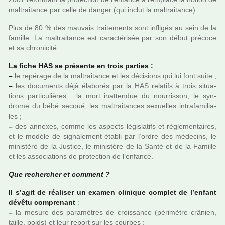
mal­trai­tance par celle de danger (qui inclut la mal­trai­tance).
Plus de 80 % des mau­vais trai­te­ments sont infli­gés au sein de la
famille. La mal­trai­tance est carac­té­ri­sée par son début pré­coce
et sa chro­ni­cité.
La fiche HAS se pré­sente en trois par­ties :
–
le repé­rage de la mal­trai­tance et les déci­sions qui lui font suite ;
–
les docu­ments déjà élaborés par la HAS rela­tifs à trois situa­
tions par­ti­cu­liè­res : la mort inat­ten­due du nour­ris­son, le syn­
drome du bébé secoué, les mal­trai­tan­ces sexuel­les intra­fa­mi­lia­
les ;
–
des annexes, comme les aspects légis­la­tifs et régle­men­tai­res,
et le modèle de signa­le­ment établi par l’ordre des méde­cins, le
minis­tère de la Justice, le minis­tère de la Santé et de la Famille
et les asso­cia­tions de pro­tec­tion de l’enfance.
Que recher­cher et com­ment ?
Il s’agit de réa­li­ser un examen cli­ni­que com­plet de l’enfant
dévêtu com­pre­nant
:
–
la mesure des para­mè­tres de crois­sance (péri­mè­tre crâ­nien,
taille, poids) et leur report sur les cour­bes ;