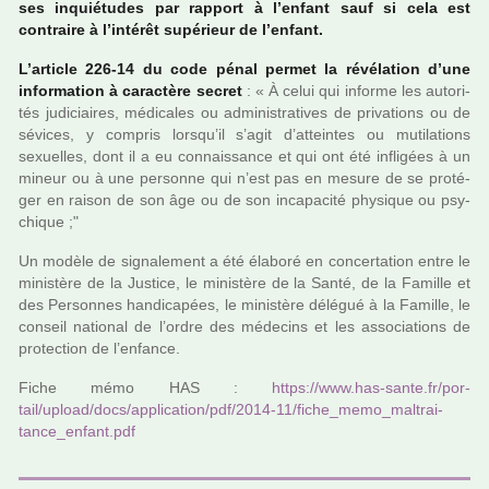
ses inquié­tu­des par rap­port à l’enfant sauf si cela est
contraire à l’inté­rêt supé­rieur de l’enfant.
L’arti­cle 226-14 du code pénal permet la révé­la­tion d’une
infor­ma­tion à carac­tère secret
: « À celui qui informe les auto­ri­
tés judi­ciai­res, médi­ca­les ou admi­nis­tra­ti­ves de pri­va­tions ou de
sévi­ces, y com­pris lorsqu’il s’agit d’attein­tes ou muti­la­tions
sexuel­les, dont il a eu connais­sance et qui ont été infli­gées à un
mineur ou à une per­sonne qui n’est pas en mesure de se pro­té­
ger en raison de son âge ou de son inca­pa­cité phy­si­que ou psy­
chi­que ;"
Un modèle de signa­le­ment a été élaboré en concer­ta­tion entre le
minis­tère de la Justice, le minis­tère de la Santé, de la Famille et
des Personnes han­di­ca­pées, le minis­tère délé­gué à la Famille, le
conseil natio­nal de l’ordre des méde­cins et les asso­cia­tions de
pro­tec­tion de l’enfance.
Fiche mémo HAS :
https://www.has-sante.fr/por­
tail/upload/docs/appli­ca­tion/pdf/2014-11/fiche_memo_mal­trai­
tance_enfant.pdf