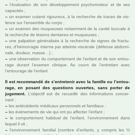
–
l’évaluation de son déve­lop­pe­ment psy­cho­mo­teur et de ses
capa­ci­tés ;
–
un examen cutané rigou­reux, à la recher­che de traces de vio­
lence sur l’ensem­ble du corps ;
–
un examen des muqueu­ses notam­ment de la cavité buc­cale à
la recher­che de lésions den­tai­res et muqueu­ses ;
–
une pal­pa­tion géné­ra­li­sée à la recher­che de signes de frac­tu­
res, d’hémor­ra­gie interne par atteinte vis­cé­rale (défense abdo­mi­
nale, dou­leur, masse…) ;
–
une obser­va­tion du com­por­te­ment de l’enfant et de son entou­
rage durant l’examen cli­ni­que. Au cours de l’entre­tien avec
l’entou­rage de l’enfant
Il est recom­mandé de s’entre­te­nir avec la famille ou l’entou­
rage, en posant des ques­tions ouver­tes, sans porter de
juge­ment.
L’objec­tif est de recueillir des infor­ma­tions concer­
nant :
–
les anté­cé­dents médi­caux per­son­nels et fami­liaux ;
–
les événements de vie qui ont pu affec­ter l’enfant ;
–
le com­por­te­ment habi­tuel de l’enfant, l’envi­ron­ne­ment dans
lequel il vit ;
–
l’envi­ron­ne­ment fami­lial (nombre d’enfants, y com­pris les ½