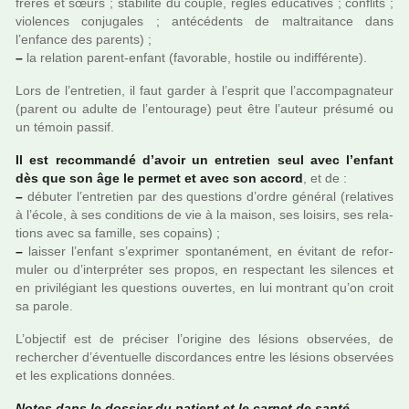
frères et sœurs ; sta­bi­lité du couple, règles éducatives ; conflits ;
vio­len­ces conju­ga­les ; anté­cé­dents de mal­trai­tance dans
l’enfance des parents) ;
–
la rela­tion parent-enfant (favo­ra­ble, hos­tile ou indif­fé­rente).
Lors de l’entre­tien, il faut garder à l’esprit que l’accom­pa­gna­teur
(parent ou adulte de l’entou­rage) peut être l’auteur pré­sumé ou
un témoin passif.
Il est recom­mandé d’avoir un entre­tien seul avec l’enfant
dès que son âge le permet et avec son accord
, et de :
–
débu­ter l’entre­tien par des ques­tions d’ordre géné­ral (rela­ti­ves
à l’école, à ses condi­tions de vie à la maison, ses loi­sirs, ses rela­
tions avec sa famille, ses copains) ;
–
lais­ser l’enfant s’expri­mer spon­ta­né­ment, en évitant de refor­
mu­ler ou d’inter­pré­ter ses propos, en res­pec­tant les silen­ces et
en pri­vi­lé­giant les ques­tions ouver­tes, en lui mon­trant qu’on croit
sa parole.
L’objec­tif est de pré­ci­ser l’ori­gine des lésions obser­vées, de
recher­cher d’éventuelle dis­cor­dan­ces entre les lésions obser­vées
et les expli­ca­tions don­nées.
Notes dans le dos­sier du patient et le carnet de santé