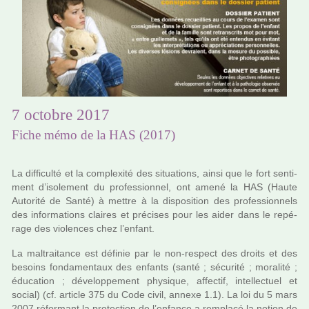
7 octobre 2017
Fiche mémo de la HAS (2017)
La dif­fi­culté et la com­plexité des situa­tions, ainsi que le fort sen­ti­
ment d’iso­le­ment du pro­fes­sion­nel, ont amené la HAS (Haute
Autorité de Santé) à mettre à la dis­po­si­tion des pro­fes­sion­nels
des infor­ma­tions clai­res et pré­ci­ses pour les aider dans le repé­
rage des vio­len­ces chez l’enfant.
La mal­trai­tance est défi­nie par le non-res­pect des droits et des
besoins fon­da­men­taux des enfants (santé ; sécu­rité ; mora­lité ;
éducation ; déve­lop­pe­ment phy­si­que, affec­tif, intel­lec­tuel et
social) (cf. arti­cle 375 du Code civil, annexe 1.1). La loi du 5 mars
2007 réfor­mant la pro­tec­tion de l’enfance a rem­placé la notion de