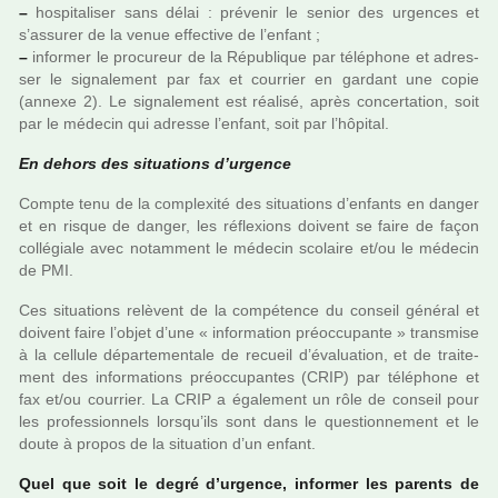
–
hos­pi­ta­li­ser sans délai : pré­ve­nir le senior des urgen­ces et
s’assu­rer de la venue effec­tive de l’enfant ;
–
infor­mer le pro­cu­reur de la République par télé­phone et adres­
ser le signa­le­ment par fax et cour­rier en gar­dant une copie
(annexe 2). Le signa­le­ment est réa­lisé, après concer­ta­tion, soit
par le méde­cin qui adresse l’enfant, soit par l’hôpi­tal.
En dehors des situa­tions d’urgence
Compte tenu de la com­plexité des situa­tions d’enfants en danger
et en risque de danger, les réflexions doi­vent se faire de façon
col­lé­giale avec notam­ment le méde­cin sco­laire et/ou le méde­cin
de PMI.
Ces situa­tions relè­vent de la com­pé­tence du conseil géné­ral et
doi­vent faire l’objet d’une « infor­ma­tion préoc­cu­pante » trans­mise
à la cel­lule dépar­te­men­tale de recueil d’évaluation, et de trai­te­
ment des infor­ma­tions préoc­cu­pan­tes (CRIP) par télé­phone et
fax et/ou cour­rier. La CRIP a également un rôle de conseil pour
les pro­fes­sion­nels lorsqu’ils sont dans le ques­tion­ne­ment et le
doute à propos de la situa­tion d’un enfant.
Quel que soit le degré d’urgence, infor­mer les parents de