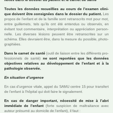
Toutes les don­nées recueillies au cours de l’examen cli­ni­
que doi­vent être consi­gnées dans le dos­sier du patient.
Les
propos de l’enfant et de la famille sont retrans­crits mot pour mot,
entre guille­mets, tels qu’ils ont été enten­dus ou obser­vés, en
évitant tout com­men­taire, inter­pré­ta­tion ou appré­cia­tion per­son­
nelle. Les diver­ses lésions peu­vent être retrans­cri­tes sur un
schéma. Elles devraient être, dans la mesure du pos­si­ble, pho­to­
gra­phiées.
Dans le carnet de santé
(outil de liai­son entre les dif­fé­rents pro­
fes­sion­nels de santé)
ne sont repor­tées que les don­nées
objec­ti­ves rela­ti­ves au déve­lop­pe­ment de l’enfant et à la
patho­lo­gie obser­vée.
En situa­tion d’urgence
En cas d’urgence vitale, appel du SAMU centre 15 pour trans­fert
de l’enfant à l’hôpi­tal qui doit faire le signa­le­ment.
En cas de danger impor­tant, néces­sité de mise à l’abri
immé­diate de l’enfant
(forte sus­pi­cion de mal­trai­tance avec
auteur pré­sumé au domi­cile de l’enfant), il faut :