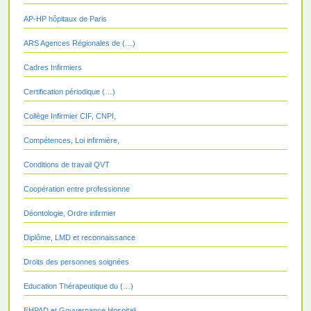
AP-HP hôpitaux de Paris
ARS Agences Régionales de (…)
Cadres Infirmiers
Certification périodique (…)
Collège Infirmier CIF, CNPI,
Compétences, Loi infirmière,
Conditions de travail QVT
Coopération entre professionne
Déontologie, Ordre infirmier
Diplôme, LMD et reconnaissance
Droits des personnes soignées
Education Thérapeutique du (…)
EHPAD et Gouvernance Hospitali