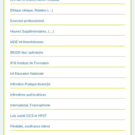
Ethique clinique, Relation (…)
Exercice professionnel
Heures Supplémentaires, (…)
IADE Inf Anesthésistes
IBODE bloc opératoire
IFSI Instituts de Formation
Inf Education Nationale
Infirmière Pratique Avancée
Infirmières puéricultrices
International, Francophonie
Lois santé GCS et HPST
Pénibilité, souffrance infirmi