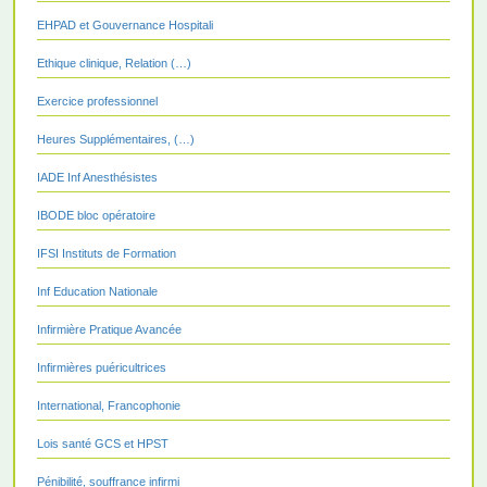
EHPAD et Gouvernance Hospitali
Ethique clinique, Relation (…)
Exercice professionnel
Heures Supplémentaires, (…)
IADE Inf Anesthésistes
IBODE bloc opératoire
IFSI Instituts de Formation
Inf Education Nationale
Infirmière Pratique Avancée
Infirmières puéricultrices
International, Francophonie
Lois santé GCS et HPST
Pénibilité, souffrance infirmi