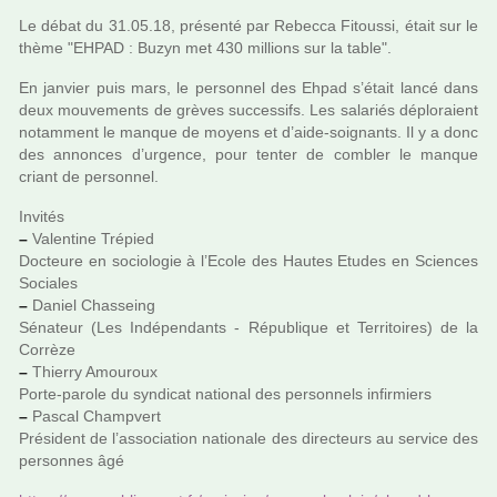
Le débat du 31.05.18, pré­senté par Rebecca Fitoussi, était sur le
thème "EHPAD : Buzyn met 430 mil­lions sur la table".
En jan­vier puis mars, le per­son­nel des Ehpad s’était lancé dans
deux mou­ve­ments de grèves suc­ces­sifs. Les sala­riés déplo­raient
notam­ment le manque de moyens et d’aide-soi­gnants. Il y a donc
des annon­ces d’urgence, pour tenter de com­bler le manque
criant de per­son­nel.
Invités
–
Valentine Trépied
Docteure en socio­lo­gie à l’Ecole des Hautes Etudes en Sciences
Sociales
–
Daniel Chasseing
Sénateur (Les Indépendants - République et Territoires) de la
Corrèze
–
Thierry Amouroux
Porte-parole du syn­di­cat natio­nal des per­son­nels infir­miers
–
Pascal Champvert
Président de l’asso­cia­tion natio­nale des direc­teurs au ser­vice des
per­son­nes âgé