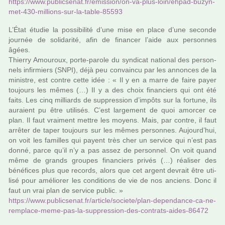
https://www.public­se­nat.fr/emis­sion/on-va-plus-loin/ehpad-buzyn-
met-430-mil­lions-sur-la-table-85593
L’État étudie la pos­si­bi­lité d’une mise en place d’une seconde
jour­née de soli­da­rité, afin de finan­cer l’aide aux per­son­nes
âgées.
Thierry Amouroux, porte-parole du syn­di­cat natio­nal des per­son­
nels infir­miers (SNPI), déjà peu convaincu par les annon­ces de la
minis­tre, est contre cette idée : « Il y en a marre de faire payer
tou­jours les mêmes (…) Il y a des choix finan­ciers qui ont été
faits. Les cinq mil­liards de sup­pres­sion d’impôts sur la for­tune, ils
auraient pu être uti­li­sés. C’est lar­ge­ment de quoi amor­cer ce
plan. Il faut vrai­ment mettre les moyens. Mais, par contre, il faut
arrê­ter de taper tou­jours sur les mêmes per­son­nes. Aujourd’hui,
on voit les famil­les qui payent très cher un ser­vice qui n’est pas
donné, parce qu’il n’y a pas assez de per­son­nel. On voit quand
même de grands grou­pes finan­ciers privés (…) réa­li­ser des
béné­fi­ces plus que records, alors que cet argent devrait être uti­
lisé pour amé­lio­rer les condi­tions de vie de nos anciens. Donc il
faut un vrai plan de ser­vice public. »
https://www.public­se­nat.fr/arti­cle/societe/plan-depen­dance-ca-ne-
rem­place-meme-pas-la-sup­pres­sion-des-contrats-aides-86472