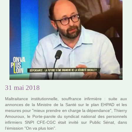
31 mai 2018
Maltraitance ins­ti­tu­tion­nelle, souf­france infir­mière : suite aux
annon­ces de la Ministre de la Santé sur le plan EHPAD et les
mesu­res pour "mieux pren­dre en charge la dépen­dance", Thierry
Amouroux, le Porte-parole du syn­di­cat natio­nal des per­son­nels
infir­miers SNPI CFE-CGC était invité sur Public Sénat, dans
l’émission "On va plus loin".