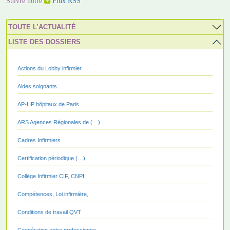
Suivre notre
Flux RSS
TOUTE L’ACTUALITÉ
LISTE DES DOSSIERS
Actions du Lobby infirmier
Aides soignants
AP-HP hôpitaux de Paris
ARS Agences Régionales de (…)
Cadres Infirmiers
Certification périodique (…)
Collège Infirmier CIF, CNPI,
Compétences, Loi infirmière,
Conditions de travail QVT
Coopération entre professionne