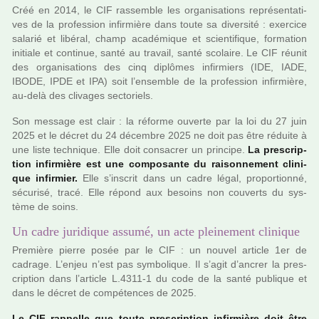
Créé en 2014, le CIF ras­sem­ble les orga­ni­sa­tions repré­sen­ta­ti­
ves de la pro­fes­sion infir­mière dans toute sa diver­sité : exer­cice
sala­rié et libé­ral, champ aca­dé­mi­que et scien­ti­fi­que, for­ma­tion
ini­tiale et conti­nue, santé au tra­vail, santé sco­laire. Le CIF réunit
des orga­ni­sa­tions des cinq diplô­mes infir­miers (IDE, IADE,
IBODE, IPDE et IPA) soit l’ensem­ble de la pro­fes­sion infir­mière,
au-delà des cli­va­ges sec­to­riels.
Son mes­sage est clair : la réforme ouverte par la loi du 27 juin
2025 et le décret du 24 décem­bre 2025 ne doit pas être réduite à
une liste tech­ni­que. Elle doit consa­crer un prin­cipe.
La pres­crip­
tion infir­mière est une com­po­sante du rai­son­ne­ment cli­ni­
que infir­mier.
Elle s’ins­crit dans un cadre légal, pro­por­tionné,
sécu­risé, tracé. Elle répond aux besoins non cou­verts du sys­
tème de soins.
Un cadre juridique assumé, un acte pleinement clinique
Première pierre posée par le CIF : un nouvel arti­cle 1er de
cadrage. L’enjeu n’est pas sym­bo­li­que. Il s’agit d’ancrer la pres­
crip­tion dans l’arti­cle L.4311-1 du code de la santé publi­que et
dans le décret de com­pé­ten­ces de 2025.
Le CIF rap­pelle que toute pres­crip­tion infir­mière doit être