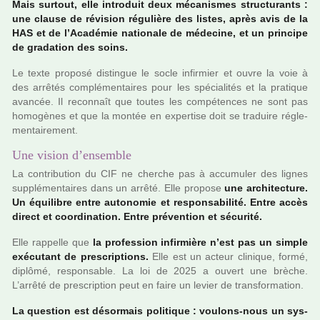
Mais sur­tout, elle intro­duit deux méca­nis­mes struc­tu­rants :
une clause de révi­sion régu­lière des listes, après avis de la
HAS et de l’Académie natio­nale de méde­cine, et un prin­cipe
de gra­da­tion des soins.
Le texte pro­posé dis­tin­gue le socle infir­mier et ouvre la voie à
des arrê­tés com­plé­men­tai­res pour les spé­cia­li­tés et la pra­ti­que
avan­cée. Il reconnaît que toutes les com­pé­ten­ces ne sont pas
homo­gè­nes et que la montée en exper­tise doit se tra­duire régle­
men­tai­re­ment.
Une vision d’ensemble
La contri­bu­tion du CIF ne cher­che pas à accu­mu­ler des lignes
sup­plé­men­tai­res dans un arrêté. Elle pro­pose
une archi­tec­ture.
Un équilibre entre auto­no­mie et res­pon­sa­bi­lité. Entre accès
direct et coor­di­na­tion. Entre pré­ven­tion et sécu­rité.
Elle rap­pelle que
la pro­fes­sion infir­mière n’est pas un simple
exé­cu­tant de pres­crip­tions.
Elle est un acteur cli­ni­que, formé,
diplômé, res­pon­sa­ble. La loi de 2025 a ouvert une brèche.
L’arrêté de pres­crip­tion peut en faire un levier de trans­for­ma­tion.
La ques­tion est désor­mais poli­ti­que : vou­lons-nous un sys­