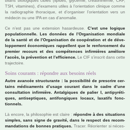
bilans bio­lo­gi­ques ciblés (lipi­des, gly­cé­mie, créa­ti­ni­né­mie, CRP,
TSH, vita­mi­nes), d’exa­mens utiles à l’orien­ta­tion cli­ni­que comme
la radio­gra­phie tho­ra­ci­que, et d’orga­ni­ser l’orien­ta­tion vers un
méde­cin ou une IPA en cas d’ano­ma­lie.
Ce n’est pas une exten­sion hasar­deuse.
C’est une logi­que
popu­la­tion­nelle. Les don­nées de l’Organisation mon­diale
de la santé et de l’Organisation de coo­pé­ra­tion et de déve­
lop­pe­ment économiques rap­pel­lent que le ren­for­ce­ment du
pre­mier recours et des com­pé­ten­ces infir­miè­res amé­liore
l’accès, la pré­ven­tion et l’effi­cience.
Le CIF s’ins­crit dans cette
tra­jec­toire.
Soins courants : répondre aux besoins réels
Autre avan­cée struc­tu­rante : la pos­si­bi­lité de pres­crire cer­
tains médi­ca­ments d’usage cou­rant dans le cadre d’une
consul­ta­tion infir­mière. Antalgiques de palier I, anti­py­ré­ti­
ques, anti­sep­ti­ques, anti­fon­gi­ques locaux, laxa­tifs fonc­
tion­nels.
Là encore, la phi­lo­so­phie est claire :
répon­dre à des situa­tions
sim­ples, sans signe de gra­vité, dans le res­pect des recom­
man­da­tions de bonnes pra­ti­ques.
Tracer. Réorienter si néces­