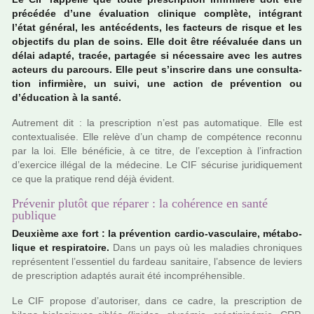
pré­cé­dée d’une évaluation cli­ni­que com­plète, inté­grant
l’état géné­ral, les anté­cé­dents, les fac­teurs de risque et les
objec­tifs du plan de soins. Elle doit être réé­va­luée dans un
délai adapté, tracée, par­ta­gée si néces­saire avec les autres
acteurs du par­cours. Elle peut s’ins­crire dans une consul­ta­
tion infir­mière, un suivi, une action de pré­ven­tion ou
d’éducation à la santé.
Autrement dit : la pres­crip­tion n’est pas auto­ma­ti­que. Elle est
contex­tua­li­sée. Elle relève d’un champ de com­pé­tence reconnu
par la loi. Elle béné­fi­cie, à ce titre, de l’excep­tion à l’infrac­tion
d’exer­cice illé­gal de la méde­cine. Le CIF sécu­rise juri­di­que­ment
ce que la pra­ti­que rend déjà évident.
Prévenir plutôt que réparer : la cohérence en santé
publique
Deuxième axe fort : la pré­ven­tion cardio-vas­cu­laire, méta­bo­
li­que et res­pi­ra­toire.
Dans un pays où les mala­dies chro­ni­ques
repré­sen­tent l’essen­tiel du far­deau sani­taire, l’absence de leviers
de pres­crip­tion adap­tés aurait été incom­pré­hen­si­ble.
Le CIF pro­pose d’auto­ri­ser, dans ce cadre, la pres­crip­tion de