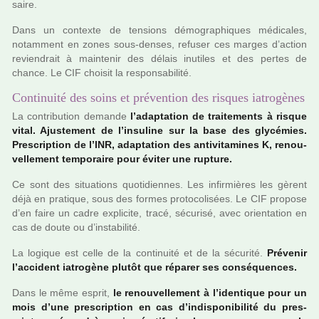
saire.
Dans un contexte de ten­sions démo­gra­phi­ques médi­ca­les,
notam­ment en zones sous-denses, refu­ser ces marges d’action
revien­drait à main­te­nir des délais inu­ti­les et des pertes de
chance. Le CIF choi­sit la res­pon­sa­bi­lité.
Continuité des soins et prévention des risques iatrogènes
La contri­bu­tion demande
l’adap­ta­tion de trai­te­ments à risque
vital. Ajustement de l’insu­line sur la base des gly­cé­mies.
Prescription de l’INR, adap­ta­tion des anti­vi­ta­mi­nes K, renou­
vel­le­ment tem­po­raire pour éviter une rup­ture.
Ce sont des situa­tions quo­ti­dien­nes. Les infir­miè­res les gèrent
déjà en pra­ti­que, sous des formes pro­to­co­li­sées. Le CIF pro­pose
d’en faire un cadre expli­cite, tracé, sécu­risé, avec orien­ta­tion en
cas de doute ou d’ins­ta­bi­lité.
La logi­que est celle de la conti­nuité et de la sécu­rité.
Prévenir
l’acci­dent iatro­gène plutôt que répa­rer ses consé­quen­ces.
Dans le même esprit,
le renou­vel­le­ment à l’iden­ti­que pour un
mois d’une pres­crip­tion en cas d’indis­po­ni­bi­lité du pres­