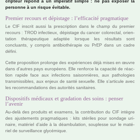
crip­teur répond à un impé­ra­tif simple : ne pas expo­ser la
per­sonne à un risque évitable.
Premier recours et dépistage : l’efficacité pragmatique
Le CIF ins­crit aussi la pres­crip­tion dans le champ du pre­mier
recours : TROD infec­tieux, dépis­tage du cancer colo­rec­tal, orien­
ta­tion thé­ra­peu­ti­que adap­tée lors­que les résul­tats sont
concluants, y com­pris anti­bio­thé­ra­pie ou PrEP dans un cadre
défini.
Cette pro­po­si­tion pro­longe des expé­rien­ces déjà mises en œuvre
dans d’autres pays euro­péens. Elle ren­force la capa­cité de réac­
tion rapide face aux infec­tions sai­son­niè­res, aux patho­lo­gies
trans­mis­si­bles, aux enjeux de santé sexuelle. Elle s’arti­cule avec
les recom­man­da­tions des auto­ri­tés sani­tai­res.
Dispositifs médicaux et gradation des soins : penser
l’avenir
Au-delà des pro­duits et exa­mens, la contri­bu­tion du CIF intè­gre
des ajus­te­ments prag­ma­ti­ques : kits sté­ri­les pour son­dage uri­
naire, maté­riel d’aide à la déam­bu­la­tion, sou­plesse sur le maté­
riel de sur­veillance gly­cé­mi­que.