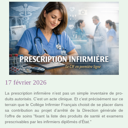
17 février 2026
La pres­crip­tion infir­mière n’est pas un simple inven­taire de pro­
duits auto­ri­sés. C’est un acte cli­ni­que. Et c’est pré­ci­sé­ment sur ce
ter­rain que le Collège Infirmier Français choi­sit de se placer dans
sa contri­bu­tion au projet d’arrêté de la Direction géné­rale de
l’offre de soins "fixant la liste des pro­duits de santé et exa­mens
pres­cri­va­bles par les infir­miers diplô­més d’État."