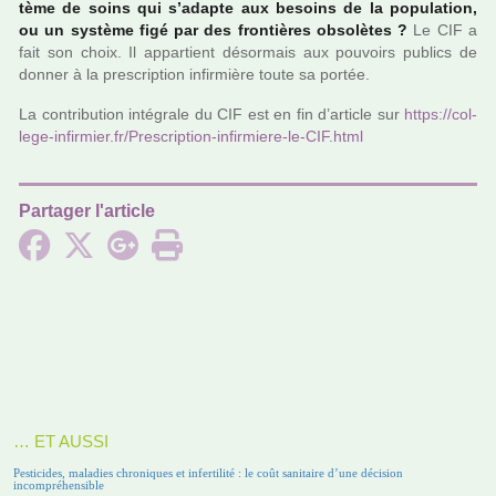
tème de soins qui s’adapte aux besoins de la popu­la­tion,
ou un sys­tème figé par des fron­tiè­res obso­lè­tes ?
Le CIF a
fait son choix. Il appar­tient désor­mais aux pou­voirs publics de
donner à la pres­crip­tion infir­mière toute sa portée.
La contri­bu­tion inté­grale du CIF est en fin d’arti­cle sur
https://col­
lege-infir­mier.fr/Prescription-infir­miere-le-CIF.html
Partager l'article
… ET AUSSI
Pesticides, maladies chroniques et infertilité : le coût sanitaire d’une décision
incompréhensible