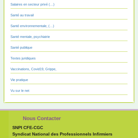
Salaires en secteur privé (…)
Santé au travail
Santé environnementale, (…)
Santé mentale, psychiatrie
Santé publique
Textes juridiques
Vaccinations, Covid19, Grippe,
Vie pratique
Vu sur le net
Nous Contacter
SNPI CFE-CGC
Syndicat National des Professionnels Infirmiers