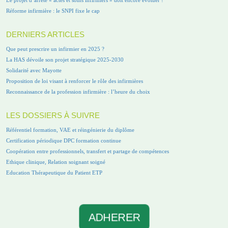
Le projet d’arrêté « actes et soins infirmiers » doit encore évoluer !
Réforme infirmière : le SNPI fixe le cap
DERNIERS ARTICLES
Que peut prescrire un infirmier en 2025 ?
La HAS dévoile son projet stratégique 2025-2030
Solidarité avec Mayotte
Proposition de loi visant à renforcer le rôle des infirmières
Reconnaissance de la profession infirmière : l’heure du choix
LES DOSSIERS À SUIVRE
Référentiel formation, VAE et réingénierie du diplôme
Certification périodique DPC formation continue
Coopération entre professionnels, transfert et partage de compétences
Ethique clinique, Relation soignant soigné
Education Thérapeutique du Patient ETP
ADHERER