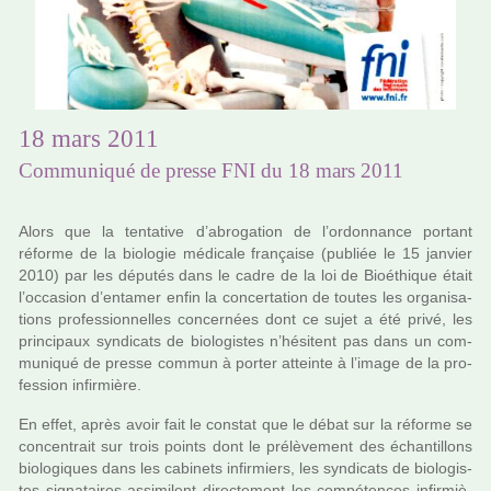
18 mars 2011
Communiqué de presse FNI du 18 mars 2011
Alors que la ten­ta­tive d’abro­ga­tion de l’ordon­nance por­tant
réforme de la bio­lo­gie médi­cale fran­çaise (publiée le 15 jan­vier
2010) par les dépu­tés dans le cadre de la loi de Bioéthique était
l’occa­sion d’enta­mer enfin la concer­ta­tion de toutes les orga­ni­sa­
tions pro­fes­sion­nel­les concer­nées dont ce sujet a été privé, les
prin­ci­paux syn­di­cats de bio­lo­gis­tes n’hési­tent pas dans un com­
mu­ni­qué de presse commun à porter atteinte à l’image de la pro­
fes­sion infir­mière.
En effet, après avoir fait le cons­tat que le débat sur la réforme se
concen­trait sur trois points dont le pré­lè­ve­ment des échantillons
bio­lo­gi­ques dans les cabi­nets infir­miers, les syn­di­cats de bio­lo­gis­
tes signa­tai­res assi­mi­lent direc­te­ment les com­pé­ten­ces infir­miè­