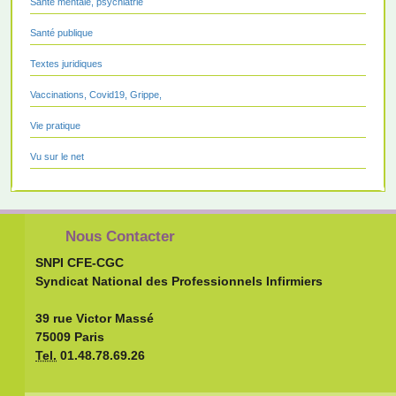
Santé mentale, psychiatrie
Santé publique
Textes juridiques
Vaccinations, Covid19, Grippe,
Vie pratique
Vu sur le net
Nous Contacter
SNPI CFE-CGC
Syndicat National des Professionnels Infirmiers
39 rue Victor Massé
75009 Paris
Tel.
01.48.78.69.26