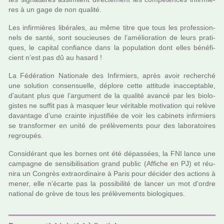
res à un gage de non qua­lité.
Les infir­miè­res libé­ra­les, au même titre que tous les pro­fes­sion­
nels de santé, sont sou­cieu­ses de l’amé­lio­ra­tion de leurs pra­ti­
ques, le capi­tal confiance dans la popu­la­tion dont elles béné­fi­
cient n’est pas dû au hasard !
La Fédération Nationale des Infirmiers, après avoir recher­ché
une solu­tion consen­suelle, déplore cette atti­tude inac­cep­ta­ble,
d’autant plus que l’argu­ment de la qua­lité avancé par les bio­lo­
gis­tes ne suffit pas à mas­quer leur véri­ta­ble moti­va­tion qui relève
davan­tage d’une crainte injus­ti­fiée de voir les cabi­nets infir­miers
se trans­for­mer en unité de pré­lè­ve­ments pour des labo­ra­toi­res
regrou­pés.
Considérant que les bornes ont été dépas­sées, la FNI lance une
cam­pa­gne de sen­si­bi­li­sa­tion grand public (Affiche en PJ) et réu­
nira un Congrès extra­or­di­naire à Paris pour déci­der des actions à
mener, elle n’écarte pas la pos­si­bi­lité de lancer un mot d’ordre
natio­nal de grève de tous les pré­lè­ve­ments bio­lo­gi­ques.