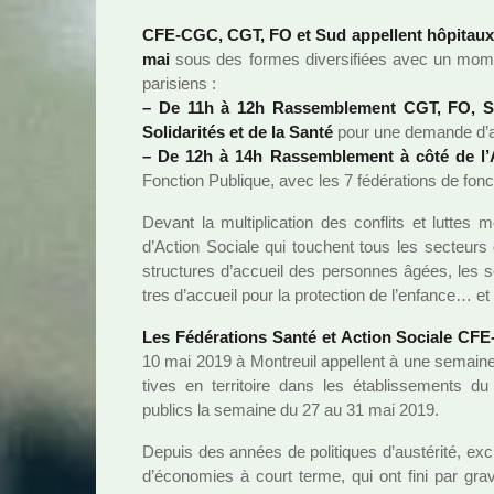
CFE-CGC, CGT, FO et Sud appel­lent hôpi­taux, 
mai
sous des formes diver­si­fiées avec un mome
pari­siens :
–
De 11h à 12h Rassemblement CGT, FO, S
Solidarités et de la Santé
pour une demande d’au
–
De 12h à 14h Rassemblement à côté de l’
Fonction Publique, avec les 7 fédé­ra­tions de fonc­t
Devant la mul­ti­pli­ca­tion des conflits et lut
d’Action Sociale qui tou­chent tous les sec­teurs d
struc­tu­res d’accueil des per­son­nes âgées, les 
tres d’accueil pour la pro­tec­tion de l’enfance… e
Les Fédérations Santé et Action Sociale C
10 mai 2019 à Montreuil appel­lent à une semaine de m
ti­ves en ter­ri­toire dans les établissements du
publics la semaine du 27 au 31 mai 2019.
Depuis des années de poli­ti­ques d’aus­té­rité, exc
d’économies à court terme, qui ont fini par gra­v