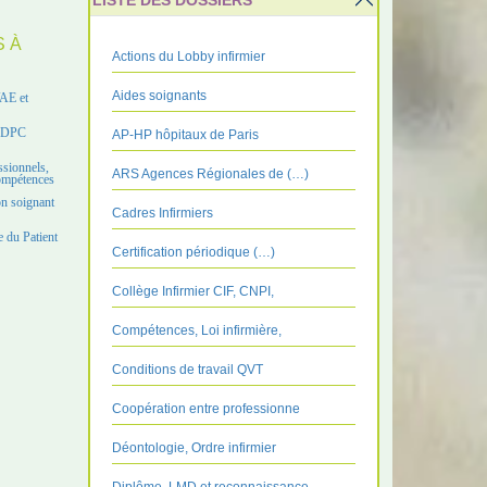
LISTE DES DOSSIERS
S À
Actions du Lobby infirmier
Aides soignants
VAE et
e DPC
AP-HP hôpitaux de Paris
ssionnels,
ARS Agences Régionales de (…)
compétences
on soignant
Cadres Infirmiers
 du Patient
Certification périodique (…)
Collège Infirmier CIF, CNPI,
Compétences, Loi infirmière,
Conditions de travail QVT
Coopération entre professionne
Déontologie, Ordre infirmier