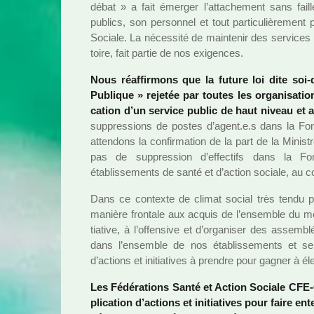
débat » a fait émerger l’atta­che­ment sans fail
publics, son per­son­nel et tout par­ti­cu­liè­re­m
Sociale. La néces­sité de main­te­nir des ser­vi­ces pu
toire, fait partie de nos exi­gen­ces.
Nous réaf­fir­mons que la future loi dite soi-
Publique » reje­tée par toutes les orga­ni­sa­tio
ca­tion d’un ser­vice public de haut niveau et a
sup­pres­sions de postes d’agent.e.s dans la Fonc
atten­dons la confir­ma­tion de la part de la Minis
pas de sup­pres­sion d’effec­tifs dans la F
établissements de santé et d’action sociale, au cont
Dans ce contexte de climat social très tendu pro
manière fron­tale aux acquis de l’ensem­ble du mond
tia­tive, à l’offen­sive et d’orga­ni­ser des assem­b
dans l’ensem­ble de nos établissements et se
d’actions et ini­tia­ti­ves à pren­dre pour gagner à él
Les Fédérations Santé et Action Sociale CFE-C
pli­ca­tion d’actions et ini­tia­ti­ves pour faire en