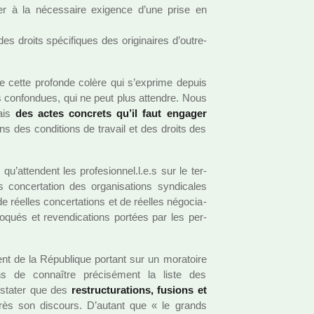
uer à la néces­saire exi­gence d’une prise en
es droits spé­ci­fi­ques des ori­gi­nai­res d’outre-
e cette pro­fonde colère qui s’exprime depuis
es confon­dues, qui ne peut plus atten­dre. Nous
mais
des actes concrets qu’il faut enga­ger
ons des condi­tions de tra­vail et des droits des
e
qu’atten­dent les pro­fe­sion­nel.l.e.s sur le ter­
concer­ta­tion des orga­ni­sa­tions syn­di­ca­les
e réel­les concer­ta­tions et de réel­les négo­cia­
voqués et reven­di­ca­tions por­tées par les per­
ent de la République por­tant sur un mora­toire
ns de connaî­tre pré­ci­sé­ment la liste des
s­ta­ter que des
restruc­tu­ra­tions, fusions et
s son dis­cours. D’autant que « le grands