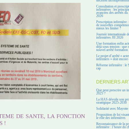
décision incompréhensi
Consultation et prescrip
infirmières : les principa
avancées des arrêtés du 
2026
Prescription infirmière :
de nouvelles compétenc
mieux les limiter ?
Journée internationale d
infirmières JII 2026
Une formation enfin act
déjà sous tension : que r
nouvel arrêté formation 
Le projet d’arrêté « acte
infirmiers » doit encore 
Réforme infirmière : le 
cap
DERNIERS AR
Que peut prescrire un in
2025 ?
La HAS dévoile son pro
stratégique 2025-2030
Solidarité avec Mayotte
Proposition de loi visant
TEME DE SANTE, LA FONCTION
le rôle des infirmières
 !
Reconnaissance de la pr
infirmière : l’heure du c