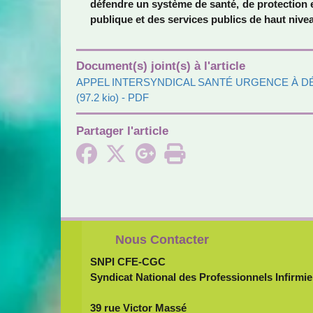
défen­dre un sys­tème de santé, de pro­tec­tion 
publi­que et des ser­vi­ces publics de haut nive
Document(s) joint(s) à l'article
APPEL INTERSYNDICAL SANTÉ URGENCE À 
(97.2 kio) - PDF
Partager l'article
Nous Contacter
SNPI CFE-CGC
Syndicat National des Professionnels Infirmie
39 rue Victor Massé