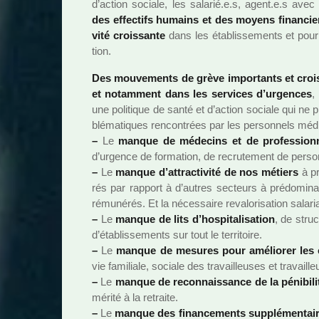
d’action sociale, les sala­rié.e.s, agent.e.s avec 
des effec­tifs humains et des moyens finan­ciers
vité crois­sante
dans les établissements et pour e
tion.
Des mou­ve­ments de grève impor­tants et crois­s
et notam­ment dans les ser­vi­ces d’urgen­ces
,
une poli­ti­que de santé et d’action sociale qui ne
blé­ma­ti­ques ren­contrées par les per­son­nels m
–
Le
manque de méde­cins et de pro­fes­sion­nel
d’urgence de for­ma­tion, de recru­te­ment de per­son
–
Le
manque d’attrac­ti­vité de nos métiers
à pr
rés par rap­port à d’autres sec­teurs à pré­do­mi­nan
rému­né­rés. Et la néces­saire reva­lo­ri­sa­tion sala
–
Le
manque de lits d’hos­pi­ta­li­sa­tion
, de struc­
d’établissements sur tout le ter­ri­toire.
–
Le
manque de mesu­res pour amé­lio­rer les c
vie fami­liale, sociale des tra­vailleu­ses et tra­vaille
–
Le
manque de reconnais­sance de la péni­bi­li
mérité à la retraite.
–
Le
manque des finan­ce­ments sup­plé­men­tai­