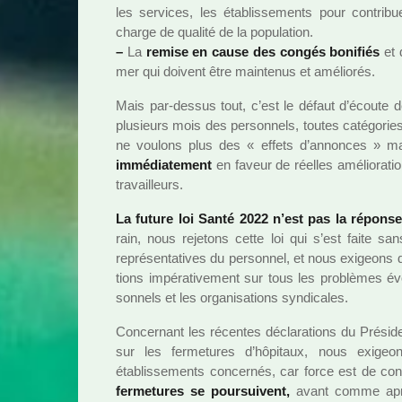
les ser­vi­ces, les établissements pour contri­b
charge de qua­lité de la popu­la­tion.
–
La
remise en cause des congés boni­fiés
et d
mer qui doi­vent être main­te­nus et amé­lio­rés.
Mais par-dessus tout, c’est le défaut d’écoute d
plu­sieurs mois des per­son­nels, toutes caté­go­ri
ne vou­lons plus des « effets d’annon­ces » 
immé­dia­te­ment
en faveur de réel­les amé­lio­ra­ti
tra­vailleurs.
La future loi Santé 2022 n’est pas la répons
rain, nous reje­tons cette loi qui s’est faite sans 
repré­sen­ta­ti­ves du per­son­nel, et nous exi­geons d
tions impé­ra­ti­ve­ment sur tous les pro­blè­mes é
son­nels et les orga­ni­sa­tions syn­di­ca­les.
Concernant les récen­tes décla­ra­tions du Présid
sur les fer­me­tu­res d’hôpi­taux, nous exi­geo
établissements concer­nés, car force est de con
fer­me­tu­res se pour­sui­vent,
avant comme aprè