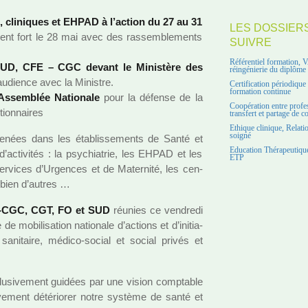
cli­ni­ques et EHPAD à l’action du 27 au 31
LES DOSSIER
nt fort le 28 mai avec des ras­sem­ble­ments
SUIVRE
Référentiel formation, 
UD, CFE – CGC devant le Ministère des
réingénierie du diplôme
dience avec la Ministre.
Certification périodiqu
formation continue
Assemblée Nationale
pour la défense de la
Coopération entre profe
ion­nai­res
transfert et partage de 
Ethique clinique, Relati
soigné
tes menées dans les établissements de Santé et
Education Thérapeutique
’acti­vi­tés : la psy­chia­trie, les EHPAD et les
ETP
ser­vi­ces d’Urgences et de Maternité, les cen­
t bien d’autres …
FE-CGC, CGT, FO et SUD
réu­nies ce ven­dredi
obi­li­sa­tion natio­nale d’actions et d’ini­tia­
 sani­taire, médico-social et social privés et
lu­si­ve­ment gui­dées par une vision comp­ta­ble
e­ment dété­rio­rer notre sys­tème de santé et