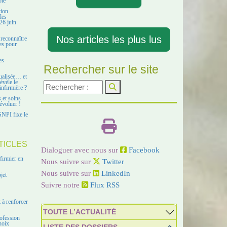
ble
tion
les
26 juin
Nos articles les plus lus
 reconnaître
es pour
es
Rechercher sur le site
ualisée… et
évèle le
infirmière ?
s et soins
évoluer !
SNPI fixe le
TICLES
Dialoguer avec nous sur
Facebook
firmier en
Nous suivre sur
Twitter
Nous suivre sur
LinkedIn
jet
Suivre notre
Flux RSS
 à renforcer
TOUTE L’ACTUALITÉ
ofession
hoix