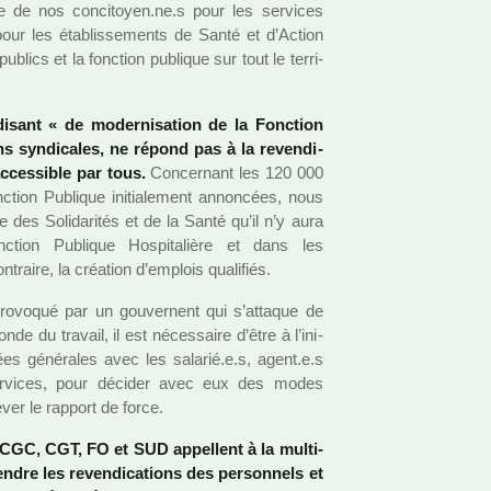
le de nos conci­toyen.ne.s pour les ser­vi­ces
ent pour les établissements de Santé et d’Action
blics et la fonc­tion publi­que sur tout le ter­ri­
disant « de moder­ni­sa­tion de la Fonction
ns syn­di­ca­les, ne répond pas à la reven­di­
cces­si­ble par tous.
Concernant les 120 000
tion Publique ini­tia­le­ment annon­cées, nous
tre des Solidarités et de la Santé qu’il n’y aura
onction Publique Hospitalière et dans les
raire, la créa­tion d’emplois qua­li­fiés.
­vo­qué par un gou­ver­nent qui s’atta­que de
e du tra­vail, il est néces­saire d’être à l’ini­
lées géné­ra­les avec les sala­rié.e.s, agent.e.s
r­vi­ces, pour déci­der avec eux des modes
ever le rap­port de force.
GC, CGT, FO et SUD appel­lent à la mul­ti­
ten­dre les reven­di­ca­tions des per­son­nels et