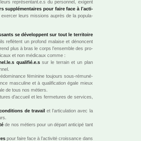
leurs repré­sen­tant.e.s du per­son­nel, exi­gent
 sup­plé­men­tai­res pour faire face à l’acti­
xer­cer leurs mis­sions auprès de la popu­la­
ants se déve­lop­pent sur tout le ter­ri­toire
 ils reflè­tent un pro­fond malaise et dénon­cent
 prend plus à bras le corps l’ensem­ble des pro­
édi­caux et non médi­caux comme :
.le.s qua­li­fié.e.s
sur le ter­rain et un plan
­nel.
é­do­mi­nance fémi­nine tou­jours sous-rému­né­
ce mas­cu­line et à qua­li­fi­ca­tion égale mieux
­riale de tous nos métiers.
tu­res d’accueil et les fer­me­tu­res de ser­vi­ces,
ondi­tions de tra­vail
et l’arti­cu­la­tion avec la
urs.
té
de nos métiers pour un départ anti­cipé tant
res
pour faire face à l’acti­vité crois­sance dans