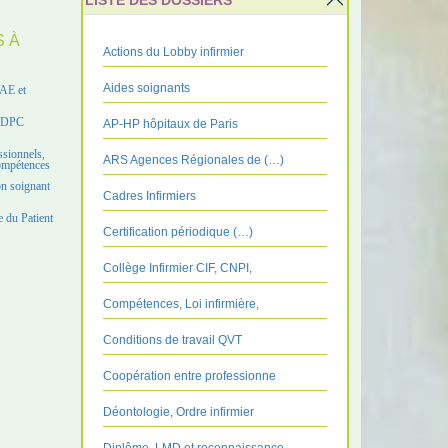
LISTE DES DOSSIERS
S À
Actions du Lobby infirmier
Aides soignants
VAE et
e DPC
AP-HP hôpitaux de Paris
ssionnels,
ARS Agences Régionales de (…)
compétences
on soignant
Cadres Infirmiers
 du Patient
Certification périodique (…)
Collège Infirmier CIF, CNPI,
Compétences, Loi infirmière,
Conditions de travail QVT
Coopération entre professionne
Déontologie, Ordre infirmier