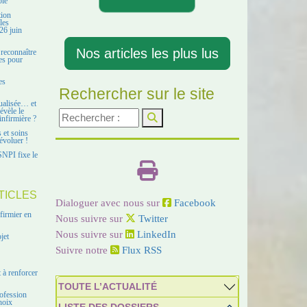
ble
tion
les
26 juin
Nos articles les plus lus
 reconnaître
es pour
es
Rechercher sur le site
ualisée… et
évèle le
infirmière ?
s et soins
évoluer !
SNPI fixe le
TICLES
Dialoguer avec nous sur
Facebook
firmier en
Nous suivre sur
Twitter
Nous suivre sur
LinkedIn
jet
Suivre notre
Flux RSS
 à renforcer
TOUTE L’ACTUALITÉ
ofession
hoix