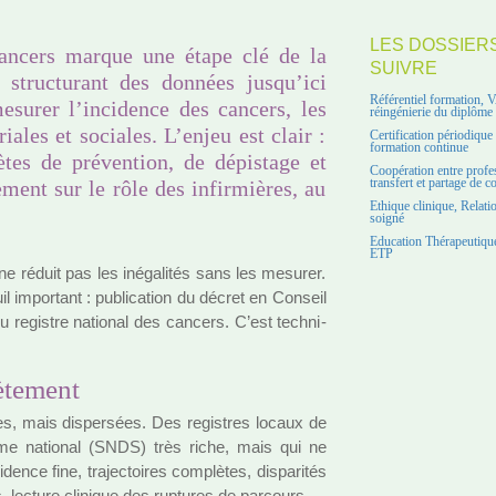
LES DOSSIER
cancers marque une étape clé de la
SUIVRE
 structurant des données jusqu’ici
Référentiel formation, 
esurer l’incidence des cancers, les
réingénierie du diplôme
riales et sociales. L’enjeu est clair :
Certification périodiqu
formation continue
tes de prévention, de dépistage et
Coopération entre profe
transfert et partage de 
ent sur le rôle des infirmières, au
Ethique clinique, Relati
soigné
Education Thérapeutique
ETP
e réduit pas les iné­ga­li­tés sans les mesu­rer.
 impor­tant : publi­ca­tion du décret en Conseil
 regis­tre natio­nal des can­cers. C’est tech­ni­
ètement
tes, mais dis­per­sées. Des regis­tres locaux de
ème natio­nal (SNDS) très riche, mais qui ne
nce fine, tra­jec­toi­res com­plè­tes, dis­pa­ri­tés
ns, lec­ture cli­ni­que des rup­tu­res de par­cours.