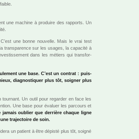
faible.
ient une machine à pro­duire des rap­ports. Un
ité.
. C’est une bonne nou­velle. Mais le vrai test
la trans­pa­rence sur les usages, la capa­cité à
’inves­tis­se­ment dans les métiers qui trans­for­
eu­le­ment une base. C’est un contrat : puis­
eux, diag­nos­ti­quer plus tôt, soi­gner plus
n tour­nant. Un outil pour regar­der en face les
é­ven­tion. Une base pour évaluer les par­cours et
 jamais oublier que der­rière chaque ligne
une tra­jec­toire de soin.
idera un patient à être dépisté plus tôt, soigné