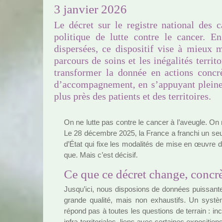
3 janvier 2026
Le décret sur le registre national des 
politique de lutte contre le cancer. En
dispersées, ce dispositif vise à mieux m
parcours de soins et les inégalités territo
transformer la donnée en actions concrè
d’accompagnement, en s’appuyant pleinem
plus près des patients et des territoires.
On ne lutte pas contre le cancer à l’aveu­gle. On n
Le 28 décem­bre 2025, la France a fran­chi un seuil
d’État qui fixe les moda­li­tés de mise en œuvre du
que. Mais c’est déci­sif.
Ce que ce décret change, concr
Jusqu’ici, nous dis­po­sions de don­nées puis­san­
grande qua­lité, mais non exhaus­tifs. Un sys­t
répond pas à toutes les ques­tions de ter­rain : inci­de
infra-ter­ri­to­ria­les, liens avec cer­tai­nes expo­si­tio