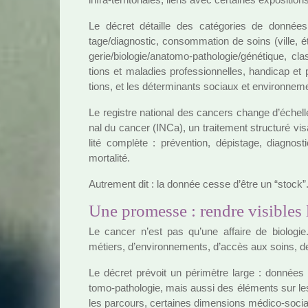
Le décret détaille des caté­go­ries de don­nées 
tage/diag­nos­tic, consom­ma­tion de soins (ville,
ge­rie/bio­lo­gie/ana­tomo-patho­lo­gie/géné­ti­que, cl
tions et mala­dies pro­fes­sion­nel­les, han­di­cap et 
tions, et les déter­mi­nants sociaux et envi­ron­ne­m
Le regis­tre natio­nal des can­cers change d’échelle :
nal du cancer (INCa), un trai­te­ment struc­turé v
lité com­plète : pré­ven­tion, dépis­tage, diag­nos­t
mor­ta­lité.
Autrement dit : la donnée cesse d’être un “stock”. E
Une promesse : rendre visibles 
Le cancer n’est pas qu’une affaire de bio­lo­gie
métiers, d’envi­ron­ne­ments, d’accès aux soins, d
Le décret pré­voit un péri­mè­tre large : don­nées 
tomo-patho­lo­gie, mais aussi des éléments sur les
les par­cours, cer­tai­nes dimen­sions médico-soci