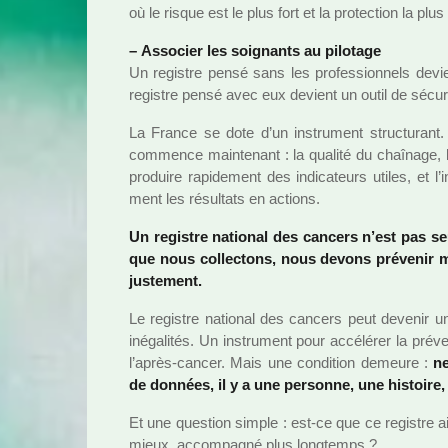
où le risque est le plus fort et la pro­tec­tion la plus 
–
Associer les soi­gnants au pilo­tage
Un regis­tre pensé sans les pro­fes­sion­nels dev
regis­tre pensé avec eux devient un outil de sécu­r
La France se dote d’un ins­tru­ment struc­tu­rant
com­mence main­te­nant : la qua­lité du chaî­nage, 
pro­duire rapi­de­ment des indi­ca­teurs utiles, et l
ment les résul­tats en actions.
Un regis­tre natio­nal des can­cers n’est pas s
que nous col­lec­tons, nous devons pré­ve­nir mi
jus­te­ment.
Le regis­tre natio­nal des can­cers peut deve­nir u
iné­ga­li­tés. Un ins­tru­ment pour accé­lé­rer la pr
l’après-cancer. Mais une condi­tion demeure :
ne
de don­nées, il y a une per­sonne, une his­toire, 
Et une ques­tion simple : est-ce que ce regis­tre a
mieux, accom­pa­gné plus long­temps ?