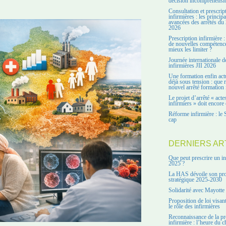
décision incompréhensi
Consultation et prescrip
infirmières : les principa
avancées des arrêtés du 
2026
Prescription infirmière :
de nouvelles compétenc
mieux les limiter ?
Journée internationale d
infirmières JII 2026
Une formation enfin act
déjà sous tension : que r
nouvel arrêté formation 
Le projet d’arrêté « acte
infirmiers » doit encore 
Réforme infirmière : le 
cap
DERNIERS AR
Que peut prescrire un in
2025 ?
La HAS dévoile son pro
stratégique 2025-2030
Solidarité avec Mayotte
Proposition de loi visant
le rôle des infirmières
Reconnaissance de la pr
infirmière : l’heure du c