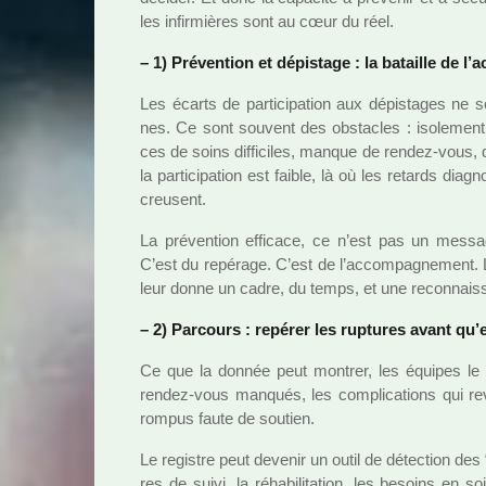
les infir­miè­res sont au cœur du réel.
–
1) Prévention et dépis­tage : la bataille de l’
Les écarts de par­ti­ci­pa­tion aux dépis­ta­ges n
nes. Ce sont sou­vent des obs­ta­cles : iso­le­ment, pr
ces de soins dif­fi­ci­les, manque de rendez-vous, di
la par­ti­ci­pa­tion est faible, là où les retards diag­n
creu­sent.
La pré­ven­tion effi­cace, ce n’est pas un mes­sag
C’est du repé­rage. C’est de l’accom­pa­gne­ment. L
leur donne un cadre, du temps, et une reconnais­
–
2) Parcours : repé­rer les rup­tu­res avant qu
Ce que la donnée peut mon­trer, les équipes le vi
rendez-vous man­qués, les com­pli­ca­tions qui rev
rom­pus faute de sou­tien.
Le regis­tre peut deve­nir un outil de détec­tion des “
res de suivi, la réha­bi­li­ta­tion, les besoins en so