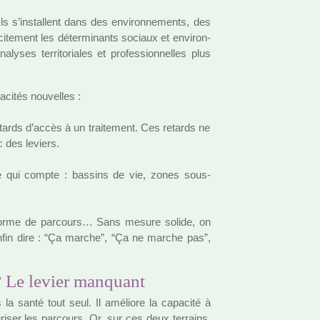
s s’ins­tal­lent dans des envi­ron­ne­ments, des
ci­te­ment les déter­mi­nants sociaux et envi­ron­
y­ses ter­ri­to­ria­les et pro­fes­sion­nel­les plus
i­tés nou­vel­les :
tards d’accès à un trai­te­ment. Ces retards ne
c des leviers.
le qui compte : bas­sins de vie, zones sous-
éforme de par­cours… Sans mesure solide, on
t enfin dire : “Ça marche”, “Ça ne marche pas”,
 ? Le levier manquant
 la santé tout seul. Il amé­liore la capa­cité à
­ri­ser les par­cours. Or, sur ces deux ter­rains,