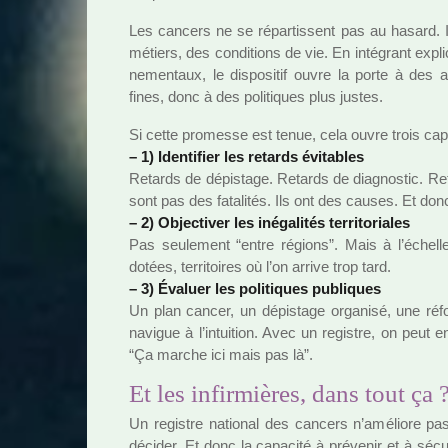
Les can­cers ne se répar­tis­sent pas au hasard. Il
métiers, des condi­tions de vie. En inté­grant expli­
ne­men­taux, le dis­po­si­tif ouvre la porte à des ana­l
fines, donc à des poli­ti­ques plus justes.
Si cette pro­messe est tenue, cela ouvre trois capa­c
–
1) Identifier les retards évitables
Retards de dépis­tage. Retards de diag­nos­tic. Re
sont pas des fata­li­tés. Ils ont des causes. Et don
–
2) Objectiver les iné­ga­li­tés ter­ri­to­ria­les
Pas seu­le­ment “entre régions”. Mais à l’échel
dotées, ter­ri­toi­res où l’on arrive trop tard.
–
3) Évaluer les poli­ti­ques publi­ques
Un plan cancer, un dépis­tage orga­nisé, une r
navi­gue à l’intui­tion. Avec un regis­tre, on peu
“Ça marche ici mais pas là”.
Et les infirmières, dans tout ça
Un regis­tre natio­nal des can­cers n’amé­liore pas
déci­der. Et donc la capa­cité à pré­ve­nir et à sécu