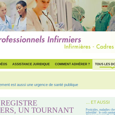
DÉOS
ASSISTANCE JURIDIQUE
COMMENT ADHÉRER ?
TOUS LES D
cible désormais les victimes d’accidents du travail
 REGISTRE
… ET AUSSI
ERS, UN TOURNANT
Pesticides, maladies chr
infertilité : le coût sanit