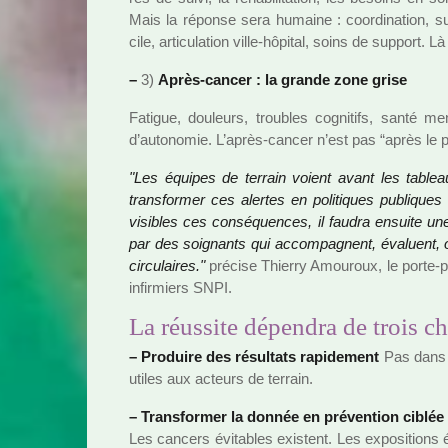
Mais la réponse sera humaine : coor­di­na­tion, sui
cile, arti­cu­la­tion ville-hôpi­tal, soins de sup­port. L
–
3)
Après-cancer : la grande zone grise
Fatigue, dou­leurs, trou­bles cog­ni­tifs, santé men­t
d’auto­no­mie. L’après-cancer n’est pas “après le p
"Les équipes de ter­rain voient avant les tablea
trans­for­mer ces aler­tes en poli­ti­ques publi­qu
visi­bles ces consé­quen­ces, il faudra ensuite un
par des soi­gnants qui accom­pa­gnent, évaluent, o
cir­cu­lai­res."
pré­cise Thierry Amouroux, le porte-pa
infir­miers SNPI.
La réussite dépendra de trois c
–
Produire des résul­tats rapi­de­ment
Pas dans c
utiles aux acteurs de ter­rain.
–
Transformer la donnée en pré­ven­tion ciblée
Les can­cers évitables exis­tent. Les expo­si­tions