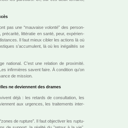
accès
e sont pas une “mau­vaise volonté” des per­son­
é­ca­rité, lit­té­ra­tie en santé, peur, expé­rien­
s­tan­ces. Il faut mieux cibler les actions là où
os­ti­ques s’accu­mu­lent, là où les iné­ga­li­tés se
e natio­nal. C’est une rela­tion de proxi­mité.
es infir­miè­res savent faire. À condi­tion qu’on
sance de mis­sion.
’elles ne devien­nent des drames
vent déjà : les retards de consul­ta­tion, les
ien­nent aux urgen­ces, les trai­te­ments inter­
zones de rup­ture”. Il faut objec­ti­ver les rup­tu­
ins de sup­port, la réa­lité du "retour à la vie".