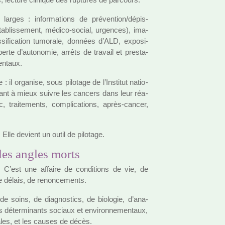
larges : infor­ma­tions de pré­ven­tion/dépis­
 établissement, médico-social, urgen­ces), ima­
as­si­fi­ca­tion tumo­rale, don­nées d’ALD, expo­si­
perte d’auto­no­mie, arrêts de tra­vail et pres­ta­
en­taux.
 il orga­nise, sous pilo­tage de l’Institut natio­
isant à mieux suivre les can­cers dans leur réa­
ic, trai­te­ments, com­pli­ca­tions, après-cancer,
lle devient un outil de pilo­tage.
les angles morts
. C’est une affaire de condi­tions de vie, de
e délais, de renon­ce­ments.
de soins, de diag­nos­tics, de bio­lo­gie, d’ana­
 déter­mi­nants sociaux et envi­ron­ne­men­taux,
a­les, et les causes de décès.