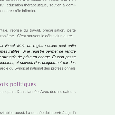
vi, éducation thé­ra­peu­ti­que, sou­tien à domi­
à encore : rôle infir­mier.
ale, reprise du tra­vail, pré­ca­ri­sa­tion, perte
ro­blème”. C’est sou­vent le début d’un autre.
ux Excel. Mais un regis­tre solide peut enfin
es mesu­ra­bles. Si le regis­tre permet de rendre
e stra­té­gie de prise en charge. Et cela passe
rien­tent, et sui­vent. Pas uni­que­ment par des
role du Syndicat natio­nal des pro­fes­sion­nels
hoix politiques
inq ans. Dans l’année. Avec des indi­ca­teurs
 évitables aussi. La donnée doit servir à agir là