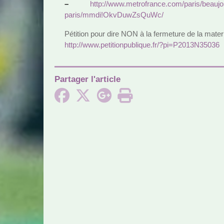
–
http://www.metro­france.com/paris/beau­j
paris/mmdi!OkvDuwZsQuWc/
Pétition pour dire NON à la fer­me­ture de la mater­
http://www.peti­tion­pu­bli­que.fr/?pi=P2013N35036
Partager l'article