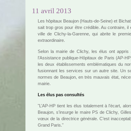
11 avril 2013
Les hôpi­taux Beaujon (Hauts-de-Seine) et Bichat 
sait trop gros pour être cré­di­ble. Au contraire, i
ville de Clichy-la-Garenne, qui abrite le pre­mie
extra­or­di­naire.
Selon la mairie de Clichy, les élus ont appris
l’Assistance publi­que-Hôpitaux de Paris (AP-HP),
les deux établissements emblé­ma­ti­ques du nord 
fusion­nant les ser­vi­ces sur un autre site. Un s
normes de Beaujon, en très mau­vais état, néces­si
mairie.
Les élus pas consul­tés
"L’AP-HP tient les élus tota­le­ment à l’écart, al
Beaujon, s’insurge le maire PS de Clichy, Gille
vœux de la direc­trice géné­rale. C’est inac­cep­
Grand Paris."