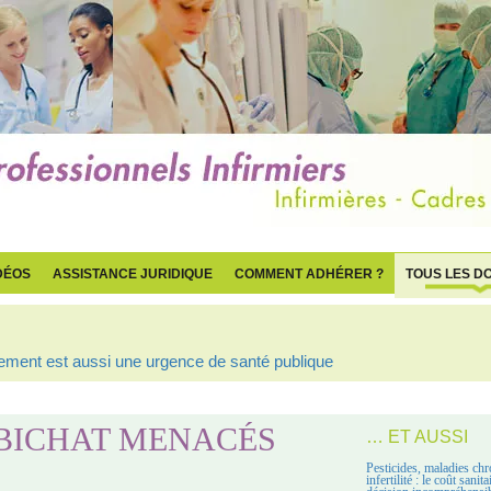
DÉOS
ASSISTANCE JURIDIQUE
COMMENT ADHÉRER ?
TOUS LES D
ogement est aussi une urgence de santé publique
 BICHAT MENACÉS
… ET AUSSI
Pesticides, maladies chr
infertilité : le coût sanit