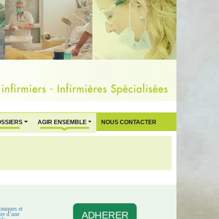
OSSIERS
AGIR ENSEMBLE
NOUS CONTACTER
oniques et
ADHERER
aire d’une