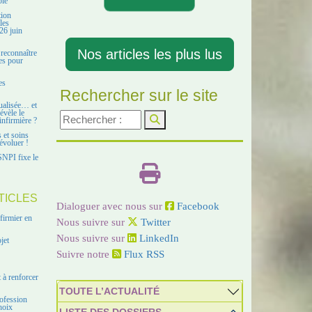
ble
tion
les
26 juin
Nos articles les plus lus
 reconnaître
es pour
es
Rechercher sur le site
ualisée… et
évèle le
infirmière ?
s et soins
évoluer !
SNPI fixe le
TICLES
Dialoguer avec nous sur
Facebook
firmier en
Nous suivre sur
Twitter
Nous suivre sur
LinkedIn
jet
Suivre notre
Flux RSS
 à renforcer
TOUTE L’ACTUALITÉ
ofession
hoix