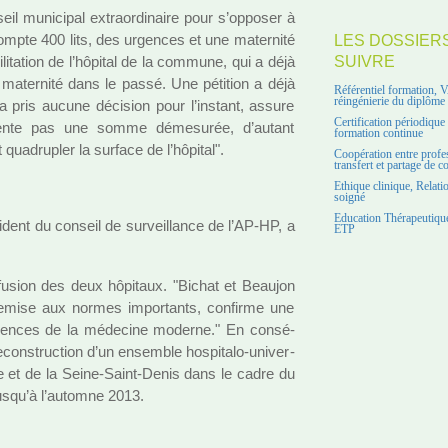
l muni­ci­pal extra­or­di­naire pour s’oppo­ser à
i compte 400 lits, des urgen­ces et une mater­nité
LES DOSSIER
li­ta­tion de l’hôpi­tal de la com­mune, qui a déjà
SUIVRE
mater­nité dans le passé. Une péti­tion a déjà
Référentiel formation, 
réingénierie du diplôme
’a pris aucune déci­sion pour l’ins­tant, assure
Certification périodiqu
­sente pas une somme déme­su­rée, d’autant
formation continue
 qua­dru­pler la sur­face de l’hôpi­tal".
Coopération entre profe
transfert et partage de 
Ethique clinique, Relati
soigné
Education Thérapeutique
­dent du conseil de sur­veillance de l’AP-HP, a
ETP
e fusion des deux hôpi­taux. "Bichat et Beaujon
de remise aux normes impor­tants, confirme une
xi­gen­ces de la méde­cine moderne." En consé­
ns­truc­tion d’un ensem­ble hos­pi­talo-uni­ver­
ine et de la Seine-Saint-Denis dans le cadre du
 jusqu’à l’automne 2013.