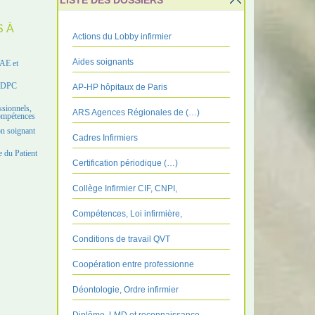
LISTE DES DOSSIERS
S À
Actions du Lobby infirmier
Aides soignants
VAE et
e DPC
AP-HP hôpitaux de Paris
ssionnels,
ARS Agences Régionales de (…)
compétences
on soignant
Cadres Infirmiers
 du Patient
Certification périodique (…)
Collège Infirmier CIF, CNPI,
Compétences, Loi infirmière,
Conditions de travail QVT
Coopération entre professionne
Déontologie, Ordre infirmier