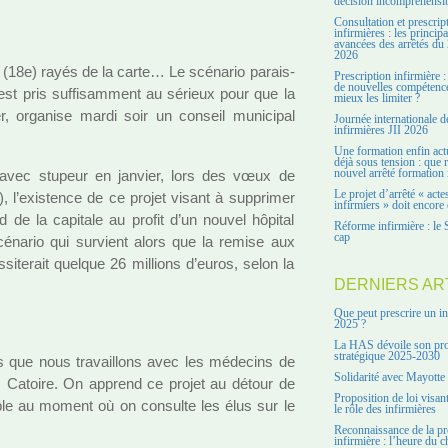
décision incompréhensi
Consultation et prescrip
infirmières : les principa
avancées des arrêtés du 
2026
(18e) rayés de la carte… Le scé­na­rio parais­
Prescription infirmière :
de nouvelles compétenc
l est pris suf­fi­sam­ment au sérieux pour que la
mieux les limiter ?
r, orga­nise mardi soir un conseil muni­ci­pal
Journée internationale d
infirmières JII 2026
Une formation enfin act
déjà sous tension : que r
 avec stu­peur en jan­vier, lors des vœux de
nouvel arrêté formation 
Le projet d’arrêté « acte
 l’exis­tence de ce projet visant à sup­pri­mer
infirmiers » doit encore 
de la capi­tale au profit d’un nouvel hôpi­tal
Réforme infirmière : le 
cap
cé­na­rio qui sur­vient alors que la remise aux
­te­rait quel­que 26 mil­lions d’euros, selon la
DERNIERS AR
Que peut prescrire un in
2025 ?
La HAS dévoile son pro
stratégique 2025-2030
ors que nous tra­vaillons avec les méde­cins de
Solidarité avec Mayotte
s Catoire. On apprend ce projet au détour de
Proposition de loi visant
ta­ble au moment où on consulte les élus sur le
le rôle des infirmières
Reconnaissance de la pr
infirmière : l’heure du c