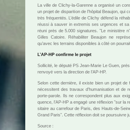
La ville de Clichy-la-Garenne a orga­nisé un consei
un projet de dis­pa­ri­tion de l’hôpi­tal Beaujon, qu
très fré­quen­tés. L’édile de Clichy défend la réha­bi­
réussi à sauver in extre­mis ses urgen­ces et sa 
réuni près de 5.000 signa­tu­res. "Le minis­tère n
Gilles Catoire. Réhabiliter Beaujon ne repré
qu’avec les ter­rains dis­po­ni­bles à côté on pour­rait
L’AP-HP confirme le projet
Sollicité, le député PS Jean-Marie Le Guen, pré­si
ren­voyé vers la direc­tion de l’AP-HP.
Selon cette der­nière, il existe bien un projet d
néces­si­tent des tra­vaux d’huma­ni­sa­tion et 
porte-parole. Ils ne cor­res­pon­dent plus aux e
quence, l’AP-HP a engagé une réflexion "sur la reco
si­taire au car­re­four de Paris, des Hauts-de-Se
Grand Paris". Cette réflexion doit se pour­sui­vre
Source :