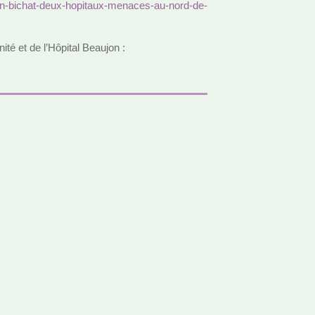
on-bichat-deux-hopi­taux-mena­ces-au-nord-de-
nité et de l’Hôpital Beaujon :